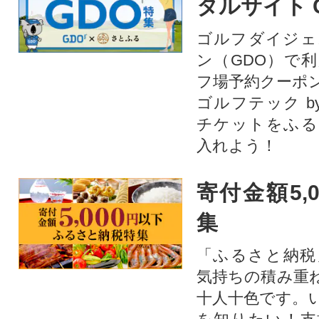
タルサイト 
ゴルフダイジェ
ン（GDO）で
フ場予約クーポ
ゴルフテック by
チケットをふる
入れよう！
寄付金額5,
集
「ふるさと納税
気持ちの積み重
十人十色です。