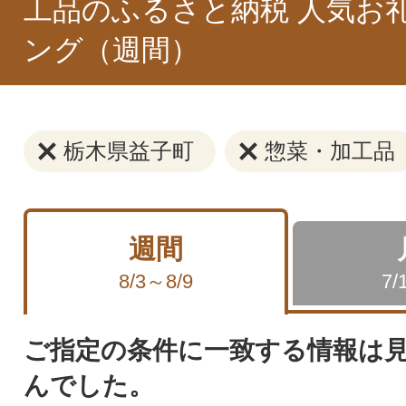
工品のふるさと納税 人気お
ング（週間）
栃木県益子町
惣菜・加工品
週間
8/3～8/9
7/
ご指定の条件に一致する情報は
んでした。