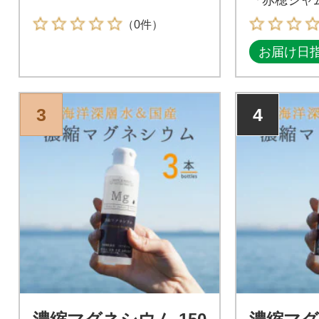
種各1本)
（0件）
お届け日
3
4