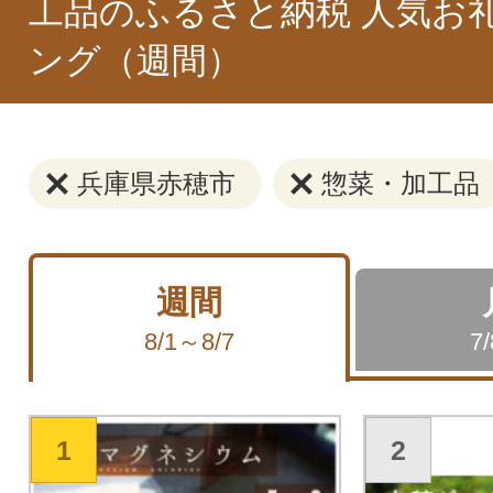
工品のふるさと納税 人気お
ング（週間）
兵庫県赤穂市
惣菜・加工品
週間
8/1～8/7
7
1
2