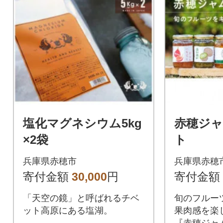
塩化マグネシウム5kg
赤穂ジャ
×2袋
ト
兵庫県赤穂市
兵庫県赤穂
寄付金額
30,000
円
寄付金額
「天空の鏡」と呼ばれるチベ
旬のフルー
ット高原にある塩湖。
果肉感を楽
『赤穂ジャム