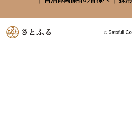
©
Satofull Co.