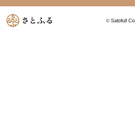
©
Satofull Co.