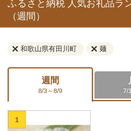
ふるさと納税 人気お礼品ラ
（週間）
和歌山県有田川町
麺
週間
8/3～8/9
7/
1