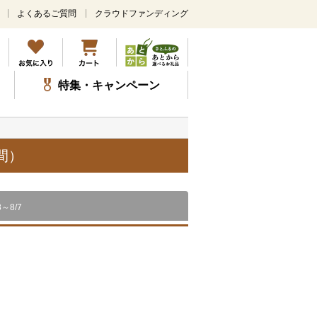
よくあるご質問
クラウドファンディング
メ
イ
ン
コ
ン
特集・キャンペーン
テ
ン
ツ
に
ス
間）
キ
ッ
プ
8～8/7