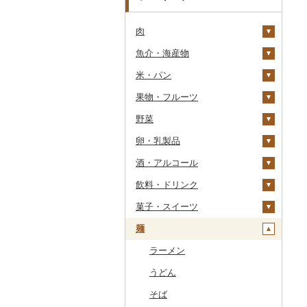
肉
魚介・海産物
牛肉（精肉）
米・パン
牛肉（加工品）
カニ
ステーキ
果物・フルーツ
豚肉（精肉）
エビ
米
すき焼き
ハンバーグ
ズワイガニ
野菜
豚肉（加工品）
いくら
雑穀
ぶどう・マスカット
しゃぶしゃぶ
もつ鍋
ステーキ
タラバガニ
甘エビ
精米
卵・乳製品
鶏肉
うに
餅
いちご
いも
焼肉
ローストビーフ
すき焼き
ハンバーグ
毛ガニ
ボタンエビ
無洗米
巨峰
酒・アルコール
鹿肉
明太子・たらこ
その他穀物加工品
りんご
トマト
卵
牛タン
ビーフジャーキー
しゃぶしゃぶ
もつ鍋
鶏肉（精肉）
かにしゃぶ
伊勢海老
玄米
ナガノパープル
じゃがいも
飲料・ドリンク
馬肉
その他魚卵
パン
もも
玉ねぎ
チーズ
ビール・発泡酒
和牛
その他牛肉（加工品）
焼肉
ハム
ハム・ソーセージ
その他カニ
その他エビ
明太子
金芽米
ピオーネ
さつまいも
フルーツトマト
菓子・スイーツ
羊肉・ラム肉（ジンギス
貝
メロン
ねぎ
ヨーグルト
日本酒
水・ミネラルウォーター
黒毛和牛
アグー豚
ソーセージ・ウインナ
唐揚げ
たらこ
数の子
ゆめぴりか
デラウェア
その他いも
ミニトマト
ビール
カン）
ー
麺
うなぎ
さくらんぼ
とうもろこし
牛乳
焼酎
コーヒー・コーヒー豆
ケーキ
白老牛
その他豚肉（精肉）
中津からあげ
からすみ
帆立（ホタテ）
つや姫
シャインマスカット
その他トマト
発泡酒
純米大吟醸
鴨肉
ベーコン・サラミ
鮮魚
梨
根菜
バター
梅酒
茶
クッキー
ラーメン
仙台牛
水炊き
キャビア
鮑（アワビ）
コシヒカリ
その他ぶどう・マスカ
地ビール・クラフトビ
純米吟醸
芋焼酎
飲料
猪肉
その他豚肉（加工品）
ット
ール
イカ・タコ
マンゴー
アスパラガス
その他乳製品
泡盛
果汁飲料
焼き菓子
うどん
米沢牛
地鶏
その他魚卵
牡蠣（カキ）
鮭・サーモン
はえぬき
和梨
人参
大吟醸
麦焼酎
コーヒー豆
飲料
その他肉・加工品
海苔・海藻
みかん・柑橘
豆
ワイン
紅茶
プリン
そば
山形牛
赤鶏さつま
あさり
マグロ
イカ
さがびより
洋梨・ラフランス
大根
吟醸
米焼酎
粉
茶葉・ティーバッグ
りんごジュース