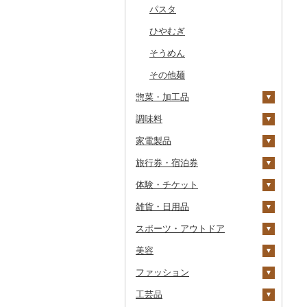
干物
すいか
きのこ
ウイスキー
その他飲料・ジュース
ゼリー
パスタ
常陸牛
その他鶏肉
しじみ
イワシ
タコ
海苔
あきたこまち
みかん
自然薯
その他日本酒
黒糖焼酎
白ワイン
ドリップ
静岡茶
みかんジュース（オレ
飲料
ンジジュース）
その他魚介・加工品
キウイ
その他野菜
リキュール・洋酒
チョコレート
ひやむぎ
上州牛
サザエ
カツオ
わかめ
ししゃも
ひとめぼれ
レモン
レンコン
しいたけ
その他焼酎
赤ワイン
足柄茶
茶葉・ティーバッグ
野菜ジュース
その他果汁飲料
柿（カキ）
甘酒
カステラ
そうめん
飛騨牛
はまぐり
金目鯛
ひじき
その他干物
しらす・ちりめん
ミルキークィーン
不知火・デコポン
にんにく・生姜
松茸
山菜
シャンパン・スパーク
知覧茶
炭酸飲料
リングワイン
ドライフルーツ
ノンアルコール
アイス・ジェラート
その他麺
近江牛
その他貝
クエ
その他海苔・海藻
かまぼこ・練り製品
ななつぼし
せとか
その他根菜
その他きのこ
かぼちゃ
八女茶
豆乳
その他ワイン
惣菜・加工品
その他果物
その他酒
その他洋菓子
神戸牛・神戸ビーフ
くじら
その他魚介・加工品
その他米
文旦
干し柿
茄子
その他茶
その他飲料・ジュース
調味料
煎餅・おかき
惣菜
但馬牛
サバ
まどんな
干し芋
びわ
レタス
家電製品
羊羹
カレー・シチュー
砂糖
土佐あかうし
さんま
ポンカン
その他ドライフルーツ
ブルーベリー
その他野菜
餃子
旅行券・宿泊券
饅頭
鍋
塩
季節・空調家電
佐賀牛
鯛
その他柑橘
パイナップル
シュウマイ
カレー
体験・チケット
大福
ピザ
醤油
キッチン家電
旅行券
長崎和牛
のどぐろ
栗
コロッケ
シチュー
肉
雑貨・日用品
その他和菓子
レトルト
味噌
照明器具
宿泊券
PayPay商品券
あか牛
ふぐ
その他果物
その他惣菜
魚
JTBふるさと旅行クー
ポン（Eメール発行）
スポーツ・アウトドア
スープ
酢
パソコン・周辺機器
食事券
家具・インテリア
宮崎牛
ブリ
その他鍋
JTBふるさと旅行券
美容
豆腐・納豆
だし
TV・オーディオ・カメラ
温泉・サウナ・スパ利用
寝具
ゴルフ
その他牛肉（精肉）
ほっけ
タンス
（紙券）
券
ファッション
漬物
食用油
美容・健康家電
タオル
釣り
スキンケア
その他鮮魚
豆腐
机・テーブル
布団
ゴルフボール
その他旅行券
水族館
工芸品
缶詰・瓶詰
はちみつ
カー用品
文房具・印鑑
サイクリング
シャンプー・リンス
鞄・バッグ
納豆
梅干
えごま油
椅子・チェア・ソファ
枕
泉州タオル
ゴルフクラブ
化粧水・乳液・美容液
動物園