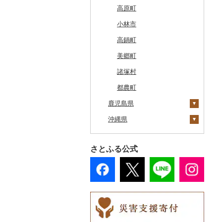
鶴居村
三沢市
仙台市
山形市
三島町
石岡市
大泉町
志木市
野田市
新宿区
厚木市
箕輪町
笠松町
御前崎市
瀬戸市
高槻市
淡路市
奈良市
印南町
高知市
筑後市
産山村
高原町
釧路市
西目屋村
大河原町
三川町
桑折町
茨城県（県庁）
長野原町
北本市
山武市
江東区
海老名市
駒ヶ根市
東白川村
東伊豆町
大府市
豊中市
丹波篠山市
大和郡山市
和歌山県（県庁）
東洋町
大木町
益城町
小林市
苫前町
角田市
大江町
矢吹町
坂東市
中之条町
桶川市
鴨川市
青梅市
相模原市
王滝村
土岐市
西伊豆町
半田市
箕面市
香美町
野迫川村
みなべ町
越知町
直方市
御船町
高鍋町
当別町
涌谷町
米沢市
国見町
小美玉市
加須市
印西市
国立市
座間市
千曲市
岐阜県（県庁）
清水町
あま市
太子町
芦屋市
葛城市
かつらぎ町
安芸市
遠賀町
山都町
美郷町
占冠村
東松島市
檜枝岐村
日立市
三郷市
神崎町
品川区
二宮町
辰野町
下呂市
南伊豆町
岩倉市
岬町
神戸市
三宅町
田辺市
本山町
大任町
阿蘇市
諸塚村
上士幌町
喜多方市
大子町
八潮市
船橋市
福生市
茅野市
多治見市
松崎町
小牧市
千早赤阪村
川西市
生駒市
北山村
土佐清水市
北九州市
合志市
都農町
平取町
鹿児島県
南相馬市
鹿嶋市
越生町
千葉市
小平市
喬木村
垂井町
湖西市
愛西市
東大阪市
三田市
東吉野村
串本町
北川村
宇美町
美里町
七飯町
沖縄県
会津若松市
阿見町
さいたま市
白井市
文京区
阿智村
恵那市
磐田市
長久手市
摂津市
赤穂市
五條市
佐川町
小郡市
苓北町
指宿市
北見市
大熊町
那珂市
鴻巣市
成田市
大田区
小川村
白川町
三島市
豊川市
島本町
相生市
香芝市
梼原町
福津市
嘉島町
龍郷町
うるま市
さとふる公式
登別市
浅川町
筑西市
嵐山町
富津市
豊島区
宮田村
各務原市
静岡県（県庁）
尾張旭市
高石市
姫路市
桜井市
宿毛市
粕屋町
相良村
中種子町
嘉手納町
訓子府町
相馬市
八千代町
越谷市
浦安市
西東京市
飯綱町
美濃市
牧之原市
稲沢市
田尻町
伊丹市
橿原市
中土佐町
宮若市
山鹿市
出水市
北谷町
室蘭市
中島村
古河市
小川町
松戸市
羽村市
栄村
揖斐川町
菊川市
知立市
堺市
兵庫県（県庁）
奈良県（県庁）
小竹町
甲佐町
いちき串木野市
宮古島市
士幌町
伊達市
滑川町
柏市
松川町
美濃加茂市
長泉町
大口町
八尾市
加古川市
天川村
芦屋町
南小国町
徳之島町
八重瀬町
倶知安町
川内村
本庄市
匝瑳市
坂城町
北方町
日進市
大東市
播磨町
下市町
柳川市
錦町
湧水町
座間味村