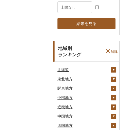
円
結果を見る
地域別
解除
ランキング
北海道
東北地方
安平町
関東地方
八雲町
青森県
中部地方
鹿部町
岩手県
茨城県
十和田市
近畿地方
江差町
宮城県
栃木県
新潟県
大鰐町
宮古市
土浦市
中国地方
白老町
秋田県
群馬県
富山県
三重県
南部町
軽米町
柴田町
取手市
那須塩原市
十日町市
四国地方
せたな町
山形県
埼玉県
石川県
滋賀県
鳥取県
五戸町
岩手町
色麻町
大潟村
つくば市
市貝町
榛東村
弥彦村
射水市
鈴鹿市