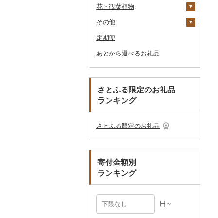
花・観葉植物
乾物
ドレッシング
時計
食器
アウトドア・キャンプ
石鹸・ボディーソープ
洋服
織物
キムチ
肉
オリーブオイル
その他家具・インテリ
毛布
その他タオル
ボールペン
ゴルフウェア
洗顔
トートバッグ・ショル
釣り
ア
ダーバッグ
その他
燻製（スモーク）
その他調味料
その他家電
キッチン用品
その他スポーツ
入浴剤
和服
陶器・漆器
観葉植物・苗木
その他漬物
魚
ごま油
タオルケット
ノート・ファイル
グラス・カップ
その他ゴルフ
その他スキンケア
女性・レディース
本場奄美大島紬
ダイビング
キャリーバッグ・スー
定期便
おせち
日用品
アロマ
靴・履物
その他装飾品・工芸品
花
地域サービス
果物
その他食用油
みりん
その他寝具
印鑑
タンブラー
包丁
ウェア・ユニフォーム
男性・メンズ
その他織物
信楽焼
ツケース
スキーチケット・リフト
あとから選べるお礼品
その他加工品
楽器・器材
プロテイン
アクセサリー
盆栽・その他
その他
ジャム
ケチャップ
その他文房具
箸
フライパン
洗剤
その他スポーツ
子供・ベビー
靴・シューズ
唐津焼
数珠
胡蝶蘭
券
その他鞄・バッグ
本・CD・DVD
その他美容
その他服飾小物
その他缶詰・瓶詰
こしょう
スプーン・フォーク・
鍋
トイレットペーパー
その他洋服
スリッパ・下駄・草履
ペンダント・ネックレ
備前焼
工芸品
造花・プリザーブドフ
ゴルフプレー券
ナイフ
ス
ラワー
おもちゃ・ぬいぐるみ
その他調味料
まな板
ティッシュ
その他靴・履物
財布
美濃焼
播州そろばん
花火大会チケット
GDOふるさとゴルフ
さとふる限定のお礼品
皿・椀
ピアス・イヤリング
その他花
プレークーポン
ランキング
ご当地キャラクター
土鍋
その他日用品
ショール・ストール
村上木彫堆朱
美濃和紙
カタログギフト
弁当箱
真珠・パール
その他のゴルフプレー
ベビー用品
その他キッチン用品
ネクタイ・ベルト
その他陶器・漆器
民芸品
その他体験・チケット
券
その他食器
その他アクセサリー
さとふる限定のお礼品
ペット用品
マフラー・手袋
防災グッズ
その他服飾小物
寄付金額別
その他雑貨
ランキング
円～