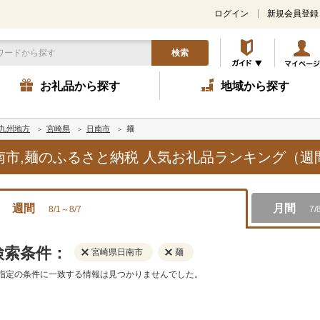
ログイン
新規会員登録
検索
お礼品から探す
地域から探す
九州地方
宮崎県
日南市
麺
日南市,麺のふるさと納税 人気お礼品ランキング（週
週間
月間
8/1～8/7
7/
検索条件：
宮崎県日南市
麺
指定の条件に一致する情報は見つかりませんでした。