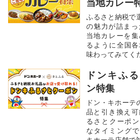
当地カレー
ふるさと納税で
の魅力が詰まっ
当地カレーを集
るように全国各
味わってみてく
ドンキふる
ン特集
ドン・キホーテ
品と引き換え可
るさとクーポン
なタイミングで