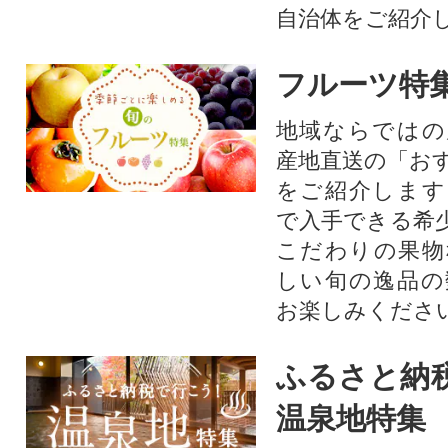
自治体をご紹介
フルーツ特
地域ならではの
産地直送の「お
をご紹介します
で入手できる希
こだわりの果物
しい旬の逸品の
お楽しみくださ
ふるさと納
温泉地特集