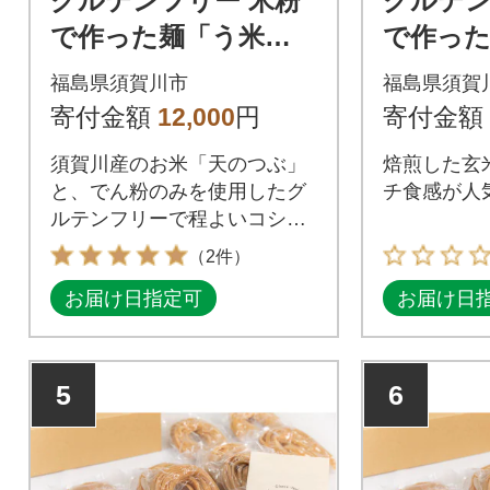
グルテンフリー 米粉
グルテン
で作った麺「う米め
で作っ
ん」12食入り
ん」玄米
福島県須賀川市
福島県須賀
g×100食
寄付金額
12,000
円
寄付金額
須賀川産のお米「天のつぶ」
焙煎した玄
と、でん粉のみを使用したグ
チ食感が人
ルテンフリーで程よいコシが
特徴の白米麺。
（2件）
お届け日指定可
お届け日
5
6