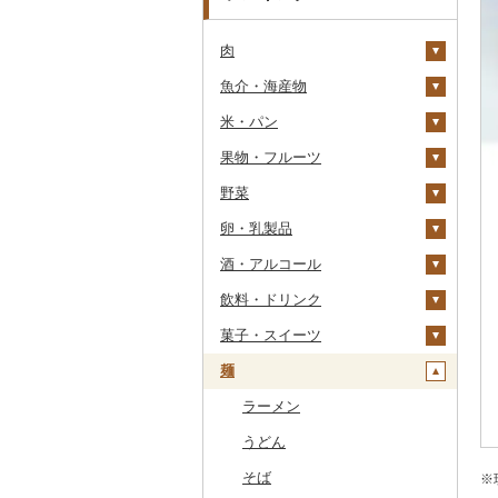
肉
魚介・海産物
牛肉（精肉）
米・パン
牛肉（加工品）
カニ
ステーキ
果物・フルーツ
豚肉（精肉）
エビ
米
すき焼き
ハンバーグ
ズワイガニ
野菜
豚肉（加工品）
いくら
雑穀
ぶどう・マスカット
しゃぶしゃぶ
もつ鍋
ステーキ
タラバガニ
甘エビ
精米
卵・乳製品
鶏肉
うに
餅
いちご
いも
焼肉
ローストビーフ
すき焼き
ハンバーグ
毛ガニ
ボタンエビ
無洗米
巨峰
酒・アルコール
鹿肉
明太子・たらこ
その他穀物加工品
りんご
トマト
卵
牛タン
ビーフジャーキー
しゃぶしゃぶ
もつ鍋
鶏肉（精肉）
かにしゃぶ
伊勢海老
玄米
ナガノパープル
じゃがいも
飲料・ドリンク
馬肉
その他魚卵
パン
もも
玉ねぎ
チーズ
ビール・発泡酒
和牛
その他牛肉（加工品）
焼肉
ハム
ハム・ソーセージ
その他カニ
その他エビ
明太子
金芽米
ピオーネ
さつまいも
フルーツトマト
菓子・スイーツ
羊肉・ラム肉（ジンギス
貝
メロン
ねぎ
ヨーグルト
日本酒
水・ミネラルウォーター
黒毛和牛
アグー豚
ソーセージ・ウインナ
唐揚げ
たらこ
数の子
ゆめぴりか
デラウェア
その他いも
ミニトマト
ビール
カン）
ー
麺
うなぎ
さくらんぼ
とうもろこし
牛乳
焼酎
コーヒー・コーヒー豆
ケーキ
白老牛
その他豚肉（精肉）
中津からあげ
からすみ
帆立（ホタテ）
つや姫
シャインマスカット
その他トマト
発泡酒
純米大吟醸
鴨肉
ベーコン・サラミ
鮮魚
梨
根菜
バター
梅酒
茶
クッキー
ラーメン
仙台牛
水炊き
キャビア
鮑（アワビ）
コシヒカリ
その他ぶどう・マスカ
地ビール・クラフトビ
純米吟醸
芋焼酎
飲料
猪肉
その他豚肉（加工品）
ット
ール
イカ・タコ
マンゴー
アスパラガス
その他乳製品
泡盛
果汁飲料
焼き菓子
うどん
米沢牛
地鶏
その他魚卵
牡蠣（カキ）
鮭・サーモン
はえぬき
和梨
人参
大吟醸
麦焼酎
コーヒー豆
飲料
その他肉・加工品
海苔・海藻
みかん・柑橘
豆
ワイン
紅茶
プリン
そば
山形牛
赤鶏さつま
あさり
マグロ
イカ
さがびより
洋梨・ラフランス
大根
吟醸
米焼酎
粉
茶葉・ティーバッグ
りんごジュース
※