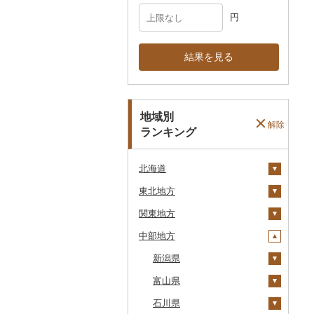
円
結果を見る
地域別
解除
ランキング
北海道
東北地方
安平町
関東地方
八雲町
青森県
中部地方
鹿部町
岩手県
茨城県
十和田市
江差町
宮城県
栃木県
新潟県
大鰐町
宮古市
土浦市
白老町
秋田県
群馬県
富山県
南部町
軽米町
柴田町
取手市
那須塩原市
十日町市
せたな町
山形県
埼玉県
石川県
五戸町
岩手町
色麻町
大潟村
つくば市
市貝町
榛東村
弥彦村
射水市