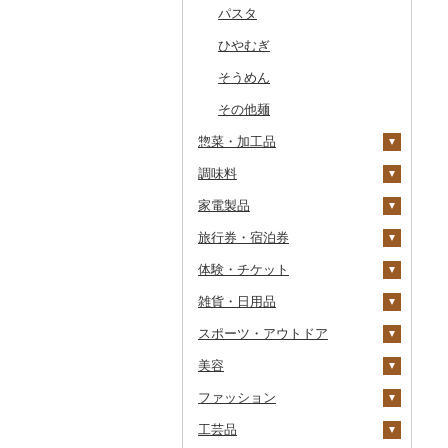
干物
すいか
きのこ
ウイスキー
その他飲料・ジュース
ゼリー
パスタ
常陸牛
その他鶏肉
しじみ
イワシ
タコ
海苔
あきたこまち
みかん
自然薯
その他日本酒
黒糖焼酎
白ワイン
ドリップ
静岡茶
みかんジュース（オレ
飲料
ンジジュース）
その他魚介・加工品
キウイ
その他野菜
リキュール・洋酒
チョコレート
ひやむぎ
上州牛
サザエ
カツオ
わかめ
ししゃも
ひとめぼれ
レモン
レンコン
しいたけ
その他焼酎
赤ワイン
足柄茶
茶葉・ティーバッグ
野菜ジュース
その他果汁飲料
柿（カキ）
甘酒
カステラ
そうめん
飛騨牛
はまぐり
金目鯛
ひじき
その他干物
しらす・ちりめん
ミルキークィーン
不知火・デコポン
にんにく・生姜
松茸
山菜
シャンパン・スパーク
知覧茶
炭酸飲料
リングワイン
ドライフルーツ
ノンアルコール
アイス・ジェラート
その他麺
近江牛
その他貝
クエ
その他海苔・海藻
かまぼこ・練り製品
ななつぼし
せとか
その他根菜
その他きのこ
かぼちゃ
八女茶
豆乳
その他ワイン
惣菜・加工品
その他果物
その他酒
その他洋菓子
神戸牛・神戸ビーフ
くじら
その他魚介・加工品
その他米
文旦
干し柿
茄子
その他茶
その他飲料・ジュース
調味料
煎餅・おかき
惣菜
但馬牛
サバ
まどんな
干し芋
びわ
レタス
家電製品
羊羹
カレー・シチュー
砂糖
土佐あかうし
さんま
ポンカン
その他ドライフルーツ
ブルーベリー
その他野菜
餃子
旅行券・宿泊券
饅頭
鍋
塩
季節・空調家電
佐賀牛
鯛
その他柑橘
パイナップル
シュウマイ
カレー
体験・チケット
大福
ピザ
醤油
キッチン家電
旅行券
長崎和牛
のどぐろ
栗
コロッケ
シチュー
肉
雑貨・日用品
その他和菓子
レトルト
味噌
照明器具
宿泊券
PayPay商品券
あか牛
ふぐ
その他果物
その他惣菜
魚
JTBふるさと旅行クー
ポン（Eメール発行）
スポーツ・アウトドア
スープ
酢
パソコン・周辺機器
食事券
家具・インテリア
宮崎牛
ブリ
その他鍋
JTBふるさと旅行券
美容
豆腐・納豆
だし
TV・オーディオ・カメラ
温泉・サウナ・スパ利用
寝具
ゴルフ
その他牛肉（精肉）
ほっけ
タンス
（紙券）
券
ファッション
漬物
食用油
美容・健康家電
タオル
釣り
スキンケア
その他鮮魚
豆腐
机・テーブル
布団
ゴルフボール
その他旅行券
水族館
工芸品
缶詰・瓶詰
はちみつ
カー用品
文房具・印鑑
サイクリング
シャンプー・リンス
鞄・バッグ
納豆
梅干
えごま油
椅子・チェア・ソファ
枕
泉州タオル
ゴルフクラブ
化粧水・乳液・美容液
動物園