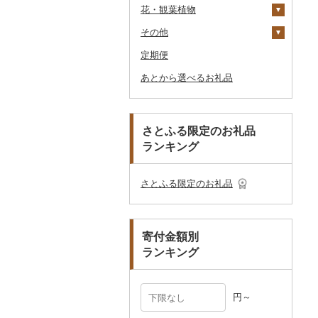
花・観葉植物
乾物
ドレッシング
時計
食器
アウトドア・キャンプ
石鹸・ボディーソープ
洋服
織物
キムチ
肉
オリーブオイル
その他家具・インテリ
毛布
その他タオル
ボールペン
ゴルフウェア
洗顔
トートバッグ・ショル
釣り
ア
ダーバッグ
その他
燻製（スモーク）
その他調味料
その他家電
キッチン用品
その他スポーツ
入浴剤
和服
陶器・漆器
観葉植物・苗木
その他漬物
魚
ごま油
タオルケット
ノート・ファイル
グラス・カップ
その他ゴルフ
その他スキンケア
女性・レディース
本場奄美大島紬
ダイビング
キャリーバッグ・スー
定期便
おせち
日用品
アロマ
靴・履物
その他装飾品・工芸品
花
地域サービス
果物
その他食用油
みりん
その他寝具
印鑑
タンブラー
包丁
ウェア・ユニフォーム
男性・メンズ
その他織物
信楽焼
ツケース
スキーチケット・リフト
あとから選べるお礼品
その他加工品
楽器・器材
プロテイン
アクセサリー
盆栽・その他
その他
ジャム
ケチャップ
その他文房具
箸
フライパン
洗剤
その他スポーツ
子供・ベビー
靴・シューズ
唐津焼
数珠
胡蝶蘭
券
その他鞄・バッグ
本・CD・DVD
その他美容
その他服飾小物
その他缶詰・瓶詰
こしょう
スプーン・フォーク・
鍋
トイレットペーパー
その他洋服
スリッパ・下駄・草履
ペンダント・ネックレ
備前焼
工芸品
造花・プリザーブドフ
ゴルフプレー券
ナイフ
ス
ラワー
おもちゃ・ぬいぐるみ
その他調味料
まな板
ティッシュ
その他靴・履物
財布
美濃焼
播州そろばん
花火大会チケット
GDOふるさとゴルフ
さとふる限定のお礼品
皿・椀
ピアス・イヤリング
その他花
プレークーポン
ランキング
ご当地キャラクター
土鍋
その他日用品
ショール・ストール
村上木彫堆朱
美濃和紙
カタログギフト
弁当箱
真珠・パール
その他のゴルフプレー
ベビー用品
その他キッチン用品
ネクタイ・ベルト
その他陶器・漆器
民芸品
その他体験・チケット
券
その他食器
その他アクセサリー
さとふる限定のお礼品
ペット用品
マフラー・手袋
防災グッズ
その他服飾小物
寄付金額別
その他雑貨
ランキング
円～