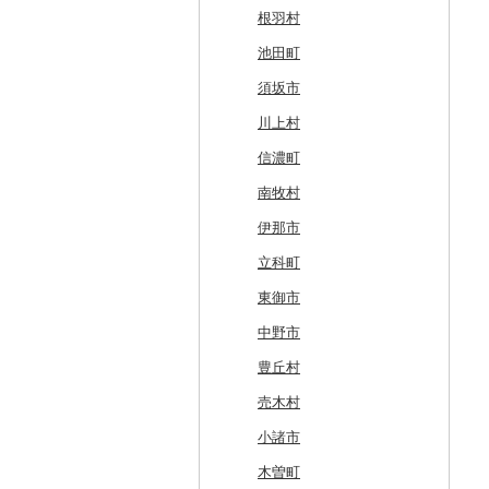
和寒町
野辺地町
遠野市
大崎市
秋田市
山形県（県庁）
郡山市
美浦村
矢板市
みなかみ町
鳩山町
君津市
国分寺市
鎌倉市
糸魚川市
かほく市
敦賀市
忍野村
根羽村
紋別市
佐井村
奥州市
塩竈市
男鹿市
金山町
西会津町
大洗町
さくら市
片品村
埼玉県（県庁）
旭市
東村山市
大和市
胎内市
小松市
おおい町
笛吹市
池田町
乙部町
六戸町
雫石町
石巻市
美郷町
東根市
玉川村
河内町
足利市
富岡市
神川町
南房総市
中央区
伊勢原市
上越市
志賀町
永平寺町
中央市
須坂市
根室市
五所川原市
岩手県（県庁）
多賀城市
東成瀬村
飯豊町
いわき市
ひたちなか市
那須町
館林市
東秩父村
八街市
あきる野市
小田原市
阿賀野市
加賀市
北杜市
川上村
三笠市
平川市
一関市
宮城県（県庁）
五城目町
鮭川村
南会津町
龍ケ崎市
鹿沼市
伊勢崎市
横瀬町
東金市
中野区
湯河原町
津南町
鳴沢村
信濃町
東川町
蓬田村
久慈市
亘理町
北秋田市
大蔵村
田村市
守谷市
下野市
東吾妻町
三芳町
九十九里町
荒川区
秦野市
新潟県（県庁）
西桂町
南牧村
厚真町
中泊町
西和賀町
蔵王町
八峰町
山辺町
磐梯町
常陸大宮市
益子町
前橋市
幸手市
いすみ市
北区
綾瀬市
柏崎市
身延町
伊那市
奥尻町
外ヶ浜町
北上市
女川町
鹿角市
戸沢村
三春町
笠間市
芳賀町
藤岡市
日高市
東庄町
多摩市
横須賀市
村上市
早川町
立科町
網走市
つがる市
平泉町
気仙沼市
大仙市
舟形町
本宮市
行方市
野木町
邑楽町
蓮田市
館山市
稲城市
三浦市
妙高市
南部町
東御市
浦河町
弘前市
洋野町
美里町
八郎潟町
最上町
柳津町
結城市
板倉町
川越市
大網白里市
世田谷区
大磯町
聖籠町
昭和町
中野市
広尾町
鰺ヶ沢町
大船渡市
松島町
真室川町
鮫川村
城里町
嬬恋村
宮代町
一宮町
日の出町
箱根町
刈羽村
甲府市
豊丘村
中札内村
むつ市
山田町
大和町
寒河江市
福島市
水戸市
草津町
吉見町
佐倉市
板橋区
横浜市
湯沢町
甲州市
売木村
滝川市
田舎館村
大槌町
大郷町
西川町
新地町
鉾田市
高崎市
東松山市
木更津市
渋谷区
茅ヶ崎市
新潟市
丹波山村
小諸市
比布町
青森県（県庁）
南三陸町
高畠町
葛尾村
桜川市
群馬県（県庁）
入間市
茂原市
千代田区
川崎市
木曽町