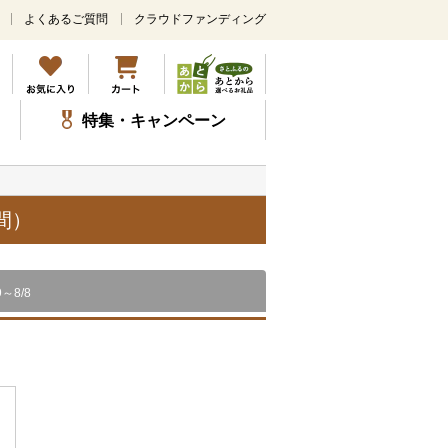
よくあるご質問
クラウドファンディング
メ
イ
ン
コ
ン
特集・キャンペーン
テ
ン
ツ
に
ス
間）
キ
ッ
プ
9～8/8