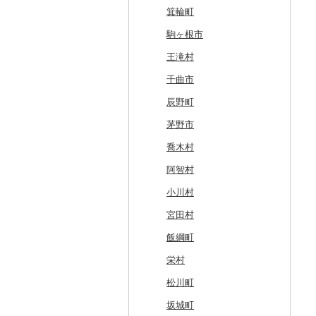
鶴居村
三沢市
仙台市
山形市
三島町
石岡市
大泉町
志木市
野田市
新宿区
厚木市
箕輪町
釧路市
西目屋村
大河原町
三川町
桑折町
茨城県（県庁）
長野原町
北本市
山武市
江東区
海老名市
駒ヶ根市
苫前町
角田市
大江町
矢吹町
坂東市
中之条町
桶川市
鴨川市
青梅市
相模原市
王滝村
当別町
涌谷町
米沢市
国見町
小美玉市
加須市
印西市
国立市
座間市
千曲市
占冠村
東松島市
檜枝岐村
日立市
三郷市
神崎町
品川区
二宮町
辰野町
上士幌町
喜多方市
大子町
八潮市
船橋市
福生市
茅野市
平取町
南相馬市
鹿嶋市
越生町
千葉市
小平市
喬木村
七飯町
会津若松市
阿見町
さいたま市
白井市
文京区
阿智村
北見市
大熊町
那珂市
鴻巣市
成田市
大田区
小川村
登別市
浅川町
筑西市
嵐山町
富津市
豊島区
宮田村
訓子府町
相馬市
八千代町
越谷市
浦安市
西東京市
飯綱町
室蘭市
中島村
古河市
小川町
松戸市
羽村市
栄村
士幌町
伊達市
滑川町
柏市
松川町
倶知安町
川内村
本庄市
匝瑳市
坂城町