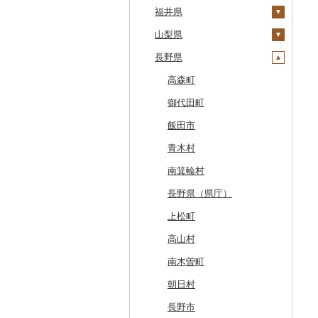
旭川市
福島県
千葉県
福井県
藤崎町
矢巾町
丸森町
横手市
村山市
稲敷市
塩谷町
下仁田町
春日部市
阿賀町
氷見市
羽咋市
森町
東京都
山梨県
六ヶ所村
釜石市
大衡村
能代市
尾花沢市
天栄村
潮来市
上三川町
玉村町
蕨市
勝浦市
出雲崎町
朝日町
七尾市
美浜町
稚内市
神奈川県
長野県
東北町
野田村
加美町
小坂町
上山市
広野町
五霞町
佐野市
安中市
戸田市
袖ケ浦市
八王子市
魚沼市
高岡市
白山市
小浜市
富士吉田市
標津町
三戸町
普代村
利府町
仙北市
河北町
鏡石町
北茨城市
真岡市
川場村
毛呂山町
我孫子市
日野市
南足柄市
佐渡市
魚津市
穴水町
越前町
甲斐市
高森町
清里町
東通村
一戸町
白石市
井川町
酒田市
須賀川市
境町
高根沢町
昭和村
久喜市
長柄町
昭島市
松田町
燕市
砺波市
輪島市
若狭町
山梨市
御代田町
北斗市
黒石市
陸前高田市
登米市
潟上市
新庄市
小野町
かすみがうら市
大田原市
甘楽町
ふじみ野市
芝山町
武蔵村山市
大井町
南魚沼市
入善町
中能登町
鯖江市
富士川町
飯田市
留萌市
おいらせ町
紫波町
山元町
三種町
長井市
棚倉町
牛久市
栃木市
明和町
川島町
八千代市
葛飾区
中井町
関川村
黒部市
石川県（県庁）
高浜町
大月市
青木村
白糠町
鶴田町
滝沢市
名取市
藤里町
小国町
古殿町
常陸太田市
日光市
沼田市
上里町
横芝光町
小金井市
愛川町
新発田市
立山町
野々市市
勝山市
富士河口湖町
南箕輪村
釧路町
階上町
住田町
川崎町
湯沢市
南陽市
昭和村
つくばみらい市
小山市
桐生市
川口市
多古町
墨田区
山北町
加茂市
富山県（県庁）
能登町
福井県（県庁）
韮崎市
長野県（県庁）
名寄市
深浦町
葛巻町
村田町
大館市
中山町
下郷町
下妻市
宇都宮市
吉岡町
飯能市
白子町
東久留米市
真鶴町
小千谷市
小矢部市
能美市
越前市
南アルプス市
上松町
美唄市
青森市
花巻市
栗原市
由利本荘市
庄内町
西郷村
茨城町
栃木県（県庁）
太田市
長瀞町
栄町
利島村
清川村
田上町
滑川市
津幡町
坂井市
市川三郷町
高山村
厚岸町
田子町
岩泉町
富谷市
にかほ市
大石田町
二本松市
神栖市
那珂川町
高山村
羽生市
香取市
瑞穂町
開成町
五泉市
富山市
宝達志水町
あわら市
都留市
南木曽町
南富良野町
新郷村
田野畑村
岩沼市
羽後町
川西町
猪苗代町
常総市
茂木町
みどり市
小鹿野町
習志野市
大島町
藤沢市
三条市
南砺市
金沢市
福井市
山梨県（県庁）
朝日村
上富良野町
横浜町
盛岡市
七ヶ宿町
秋田県（県庁）
鶴岡市
川俣町
東海村
那須烏山市
千代田町
坂戸市
銚子市
府中市
神奈川県（県庁）
見附市
内灘町
大野市
道志村
長野市