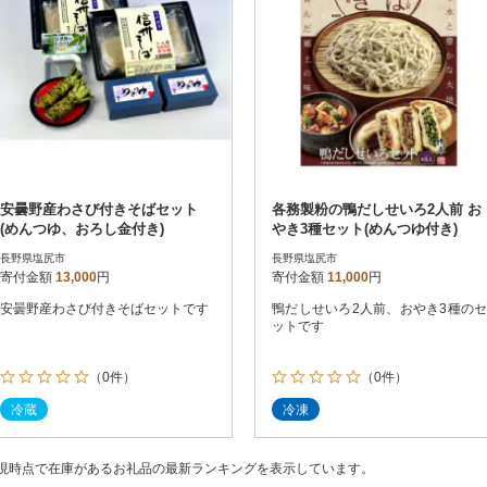
安曇野産わさび付きそばセット
各務製粉の鴨だしせいろ2人前 お
(めんつゆ、おろし金付き)
やき3種セット(めんつゆ付き)
長野県塩尻市
長野県塩尻市
寄付金額
13,000
円
寄付金額
11,000
円
安曇野産わさび付きそばセットです
鴨だしせいろ2人前、おやき3種のセ
ットです
（0件）
（0件）
冷蔵
冷凍
現時点で在庫があるお礼品の最新ランキングを表示しています。