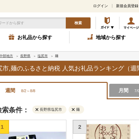
ログイン
新規会員登録
検索
お礼品から探す
地域から探す
中部地方
長野県
塩尻市
麺
塩尻市,麺のふるさと納税 人気お礼品ランキング（週
週間
月間
8/2～8/8
7/
検索条件：
長野県塩尻市
麺
1
2