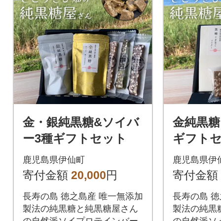
金・銀純黒糖&ソイバ
金純黒糖
ー3種ギフトセット
ギフト
鹿児島県伊仙町
鹿児島県伊
寄付金額
20,000
円
寄付金額
長寿の島 徳之島産 唯一無添加
長寿の島 徳
製法の純黒糖と純黒糖屋さん
製法の純黒
の自然派ソイプロテインバー
の自然派ソ