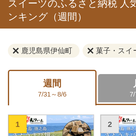
スイーツのふるさと納税 人
ンキング（週間）
鹿児島県伊仙町
菓子・スイ
週間
7/31～8/6
7
1
2