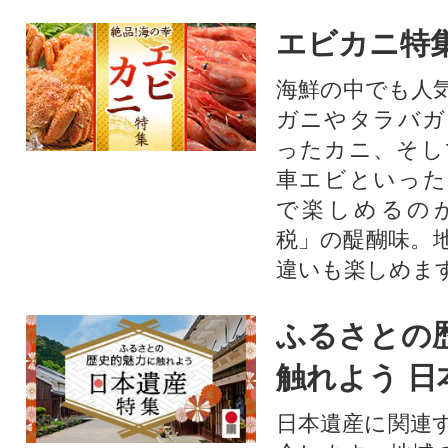
エビカニ特
海鮮の中でも人
ガニやタラバガ
ったカニ、そし
車エビといった
で楽しめるの
税」の醍醐味。
違いも楽しめま
ふるさとの
触れよう 日
日本遺産に関連