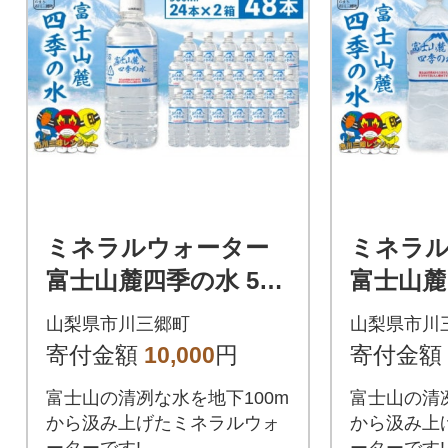
ミネラルウォーター
ミネラ
富士山麓四季の水 500
富士山麓
ml×48本(24本入×2箱)
12本(6本
山梨県市川三郷町
山梨県市川
(軟水)
水)
寄付金額
10,000
円
寄付金額
富士山の清冽な水を地下100m
富士山の清冽
から汲み上げたミネラルウォ
から汲み上
ーターです!
ーターです!