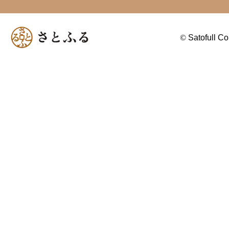
©
Satofull Co.