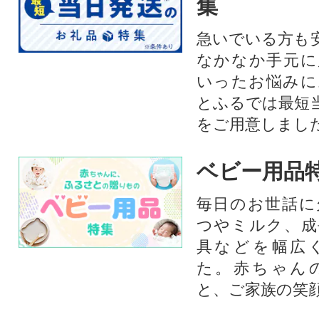
集
急いでいる方も
なかなか手元に
いったお悩みに
とふるでは最短
をご用意しまし
ベビー用品
毎日のお世話に
つやミルク、成
具などを幅広
た。赤ちゃん
と、ご家族の笑