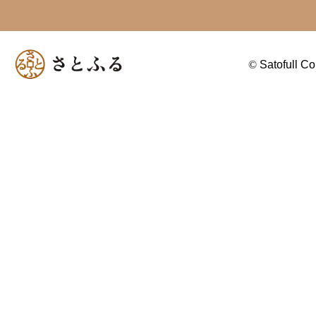
©
Satofull Co.