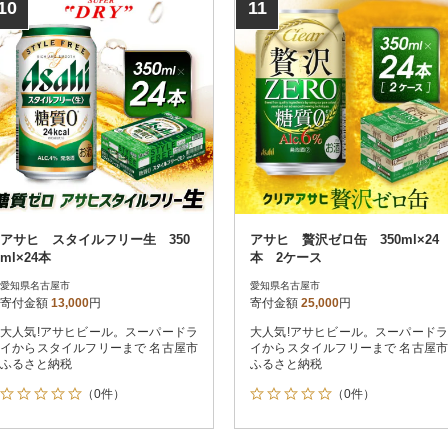
10
11
アサヒ スタイルフリー生 350
アサヒ 贅沢ゼロ缶 350ml×24
ml×24本
本 2ケース
愛知県名古屋市
愛知県名古屋市
寄付金額
13,000
円
寄付金額
25,000
円
大人気!アサヒビール。スーパードラ
大人気!アサヒビール。スーパードラ
イからスタイルフリーまで 名古屋市
イからスタイルフリーまで 名古屋市
ふるさと納税
ふるさと納税
（0件）
（0件）