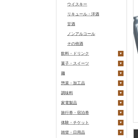
干物
すいか
きのこ
ウイスキー
常陸牛
その他鶏肉
しじみ
イワシ
タコ
海苔
あきたこまち
みかん
自然薯
その他日本酒
黒糖焼酎
白ワイン
その他魚介・加工品
キウイ
その他野菜
リキュール・洋酒
上州牛
サザエ
カツオ
わかめ
ししゃも
ひとめぼれ
レモン
レンコン
しいたけ
その他焼酎
赤ワイン
柿（カキ）
甘酒
飛騨牛
はまぐり
金目鯛
ひじき
その他干物
しらす・ちりめん
ミルキークィーン
不知火・デコポン
にんにく・生姜
松茸
山菜
シャンパン・スパーク
リングワイン
ドライフルーツ
ノンアルコール
近江牛
その他貝
クエ
その他海苔・海藻
かまぼこ・練り製品
ななつぼし
せとか
その他根菜
その他きのこ
かぼちゃ
その他ワイン
その他果物
その他酒
神戸牛・神戸ビーフ
くじら
その他魚介・加工品
その他米
文旦
干し柿
茄子
飲料・ドリンク
但馬牛
サバ
まどんな
干し芋
びわ
レタス
菓子・スイーツ
水・ミネラルウォーター
土佐あかうし
さんま
ポンカン
その他ドライフルーツ
ブルーベリー
その他野菜
麺
コーヒー・コーヒー豆
ケーキ
佐賀牛
鯛
その他柑橘
パイナップル
惣菜・加工品
茶
クッキー
ラーメン
長崎和牛
のどぐろ
栗
飲料
調味料
果汁飲料
焼き菓子
うどん
惣菜
あか牛
ふぐ
その他果物
コーヒー豆
飲料
家電製品
紅茶
プリン
そば
カレー・シチュー
砂糖
宮崎牛
ブリ
粉
茶葉・ティーバッグ
りんごジュース
餃子
旅行券・宿泊券
その他飲料・ジュース
ゼリー
パスタ
鍋
塩
季節・空調家電
その他牛肉（精肉）
ほっけ
ドリップ
静岡茶
みかんジュース（オレ
飲料
シュウマイ
カレー
ンジジュース）
体験・チケット
チョコレート
ひやむぎ
ピザ
醤油
キッチン家電
旅行券
その他鮮魚
足柄茶
茶葉・ティーバッグ
野菜ジュース
コロッケ
シチュー
肉
その他果汁飲料
雑貨・日用品
カステラ
そうめん
レトルト
味噌
照明器具
宿泊券
PayPay商品券
知覧茶
炭酸飲料
その他惣菜
魚
JTBふるさと旅行クー
ポン（Eメール発行）