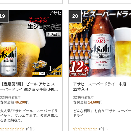
19
20
【定期便3回】 ビール アサヒ ス
アサヒ スーパードライ 中瓶
ーパードライ 生ジョッキ缶 340m
12本入り
l 24本
愛知県名古屋市
愛知県名古屋市
寄付金額
46,200
円
寄付金額
14,600
円
大人気!アサヒビール。スーパードラ
どんな料理にも合う!アサヒ スーパー
イから、マルエフまで。名古屋市ふ
ドライ
るさと納税で。
（0件）
（0件）