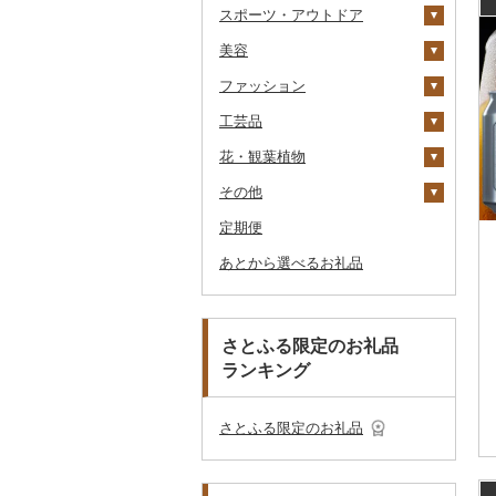
スポーツ・アウトドア
アイス・ジェラート
その他麺
スープ
酢
パソコン・周辺機器
食事券
家具・インテリア
八女茶
豆乳
その他鍋
JTBふるさと旅行券
美容
その他洋菓子
豆腐・納豆
だし
TV・オーディオ・カメラ
温泉・サウナ・スパ利用
寝具
ゴルフ
その他茶
その他飲料・ジュース
タンス
（紙券）
券
ファッション
煎餅・おかき
漬物
食用油
美容・健康家電
タオル
釣り
スキンケア
豆腐
机・テーブル
布団
ゴルフボール
その他旅行券
水族館
工芸品
羊羹
缶詰・瓶詰
はちみつ
カー用品
文房具・印鑑
サイクリング
シャンプー・リンス
鞄・バッグ
納豆
梅干
えごま油
椅子・チェア・ソファ
枕
泉州タオル
ゴルフクラブ
化粧水・乳液・美容液
動物園
花・観葉植物
饅頭
乾物
ドレッシング
時計
食器
アウトドア・キャンプ
石鹸・ボディーソープ
洋服
織物
キムチ
肉
オリーブオイル
その他家具・インテリ
毛布
その他タオル
ボールペン
ゴルフウェア
洗顔
トートバッグ・ショル
釣り
ア
ダーバッグ
その他
大福
燻製（スモーク）
その他調味料
その他家電
キッチン用品
その他スポーツ
入浴剤
和服
陶器・漆器
観葉植物・苗木
その他漬物
魚
ごま油
タオルケット
ノート・ファイル
グラス・カップ
その他ゴルフ
その他スキンケア
女性・レディース
本場奄美大島紬
ダイビング
キャリーバッグ・スー
定期便
その他和菓子
おせち
日用品
アロマ
靴・履物
その他装飾品・工芸品
花
地域サービス
果物
その他食用油
みりん
その他寝具
印鑑
タンブラー
包丁
ウェア・ユニフォーム
男性・メンズ
その他織物
信楽焼
ツケース
スキーチケット・リフト
あとから選べるお礼品
その他加工品
楽器・器材
プロテイン
アクセサリー
盆栽・その他
その他
ジャム
ケチャップ
その他文房具
箸
フライパン
洗剤
その他スポーツ
子供・ベビー
靴・シューズ
唐津焼
数珠
胡蝶蘭
券
その他鞄・バッグ
本・CD・DVD
その他美容
その他服飾小物
その他缶詰・瓶詰
こしょう
スプーン・フォーク・
鍋
トイレットペーパー
その他洋服
スリッパ・下駄・草履
ペンダント・ネックレ
備前焼
工芸品
造花・プリザーブドフ
ゴルフプレー券
ナイフ
ス
ラワー
おもちゃ・ぬいぐるみ
その他調味料
まな板
ティッシュ
その他靴・履物
財布
美濃焼
播州そろばん
花火大会チケット
GDOふるさとゴルフ
さとふる限定のお礼品
皿・椀
ピアス・イヤリング
その他花
プレークーポン
ランキング
ご当地キャラクター
土鍋
その他日用品
ショール・ストール
村上木彫堆朱
美濃和紙
カタログギフト
弁当箱
真珠・パール
その他のゴルフプレー
ベビー用品
その他キッチン用品
ネクタイ・ベルト
その他陶器・漆器
民芸品
その他体験・チケット
券
その他食器
その他アクセサリー
さとふる限定のお礼品
ペット用品
マフラー・手袋
防災グッズ
その他服飾小物