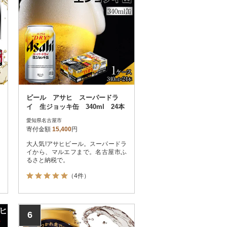
ビール アサヒ スーパードラ
イ 生ジョッキ缶 340ml 24本
愛知県名古屋市
寄付金額
15,400
円
大人気!アサヒビール。スーパードラ
イから、マルエフまで。名古屋市ふ
るさと納税で。
（4件）
6