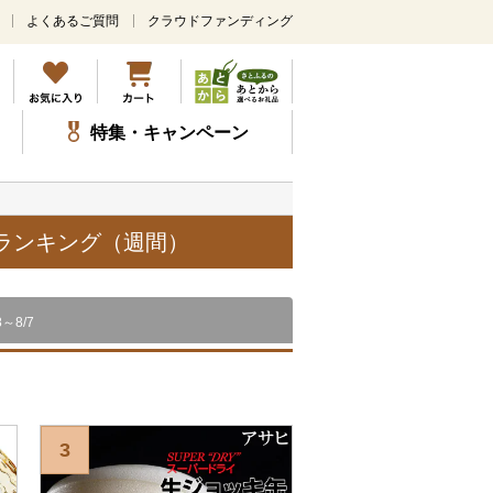
よくあるご質問
クラウドファンディング
メ
イ
ン
コ
ン
特集・キャンペーン
テ
ン
ツ
に
ス
品ランキング（週間）
キ
ッ
プ
8～8/7
3