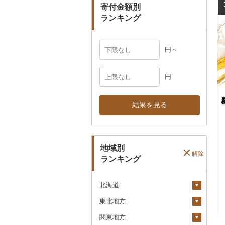
寄付金額別
その他雑貨
ランキング
円～
円
結果を見る
地域別
解除
ランキング
北海道
東北地方
安平町
関東地方
八雲町
青森県