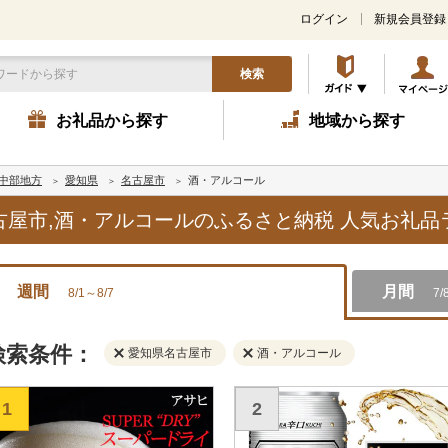
ログイン
新規会員登録
検索
お礼品から探す
地域から探す
中部地方
愛知県
名古屋市
酒・アルコール
名古屋市,酒・アルコールのふるさと納税 人気お礼
週間
月間
8/1～8/7
7/
検索条件：
愛知県名古屋市
酒・アルコール
1
2