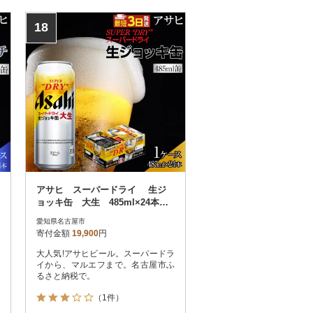
18
アサヒ スーパードライ 生ジ
ョッキ缶 大生 485ml×24本入
り 1ケース
愛知県名古屋市
寄付金額
19,900
円
大人気!アサヒビール。スーパードラ
イから、マルエフまで。名古屋市ふ
るさと納税で。
（1件）