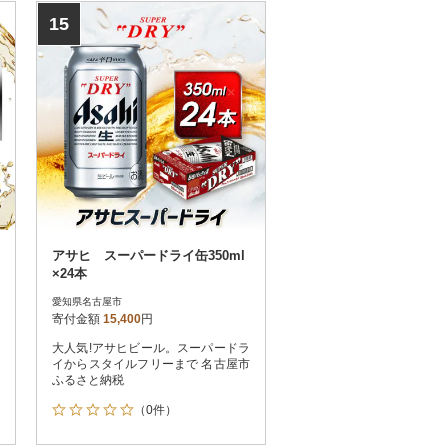
15
アサヒ スーパードライ缶350ml
×24本
愛知県名古屋市
寄付金額
15,400
円
大人気!アサヒビール。スーパードラ
イからスタイルフリーまで 名古屋市
ふるさと納税
（0件）