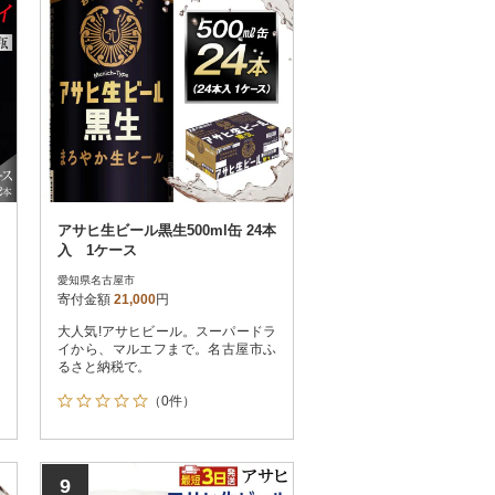
アサヒ生ビール黒生500ml缶 24本
入 1ケース
愛知県名古屋市
寄付金額
21,000
円
大人気!アサヒビール。スーパードラ
イから、マルエフまで。名古屋市ふ
るさと納税で。
（0件）
9