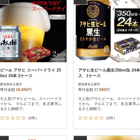
ビール アサヒ スーパードライ 25
アサヒ生ビール黒生350ml缶 24本
0ml 24本 2ケース
入 1ケース
愛知県名古屋市
愛知県名古屋市
寄付金額
28,000
円
寄付金額
17,000
円
大人気!アサヒビール。スーパードラ
大人気!アサヒビール。スーパードラ
イから、マルエフまで。名古屋市ふ
イから、マルエフまで。名古屋市ふ
るさと納税で。
るさと納税で。
（0件）
（0件）