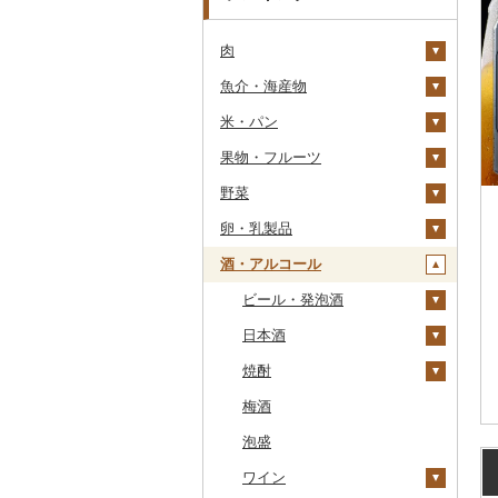
肉
魚介・海産物
牛肉（精肉）
米・パン
牛肉（加工品）
カニ
ステーキ
果物・フルーツ
豚肉（精肉）
エビ
米
すき焼き
ハンバーグ
ズワイガニ
野菜
豚肉（加工品）
いくら
雑穀
ぶどう・マスカット
しゃぶしゃぶ
もつ鍋
ステーキ
タラバガニ
甘エビ
精米
卵・乳製品
鶏肉
うに
餅
いちご
いも
焼肉
ローストビーフ
すき焼き
ハンバーグ
毛ガニ
ボタンエビ
無洗米
巨峰
酒・アルコール
鹿肉
明太子・たらこ
その他穀物加工品
りんご
トマト
卵
牛タン
ビーフジャーキー
しゃぶしゃぶ
もつ鍋
鶏肉（精肉）
かにしゃぶ
伊勢海老
玄米
ナガノパープル
じゃがいも
馬肉
その他魚卵
パン
もも
玉ねぎ
チーズ
ビール・発泡酒
和牛
その他牛肉（加工品）
焼肉
ハム
ハム・ソーセージ
その他カニ
その他エビ
明太子
金芽米
ピオーネ
さつまいも
フルーツトマト
羊肉・ラム肉（ジンギス
貝
メロン
ねぎ
ヨーグルト
日本酒
黒毛和牛
アグー豚
ソーセージ・ウインナ
唐揚げ
たらこ
数の子
ゆめぴりか
デラウェア
その他いも
ミニトマト
ビール
カン）
ー
うなぎ
さくらんぼ
とうもろこし
牛乳
焼酎
白老牛
その他豚肉（精肉）
中津からあげ
からすみ
帆立（ホタテ）
つや姫
シャインマスカット
その他トマト
発泡酒
純米大吟醸
鴨肉
ベーコン・サラミ
鮮魚
梨
根菜
バター
梅酒
仙台牛
水炊き
キャビア
鮑（アワビ）
コシヒカリ
その他ぶどう・マスカ
地ビール・クラフトビ
純米吟醸
芋焼酎
猪肉
その他豚肉（加工品）
ット
ール
イカ・タコ
マンゴー
アスパラガス
その他乳製品
泡盛
米沢牛
地鶏
その他魚卵
牡蠣（カキ）
鮭・サーモン
はえぬき
和梨
人参
大吟醸
麦焼酎
その他肉・加工品
海苔・海藻
みかん・柑橘
豆
ワイン
山形牛
赤鶏さつま
あさり
マグロ
イカ
さがびより
洋梨・ラフランス
大根
吟醸
米焼酎