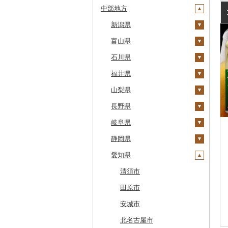
中部地方
鹿部町
岩手県
茨城県
十和田市
江差町
宮城県
栃木県
新潟県
大鰐町
宮古市
土浦市
白老町
秋田県
群馬県
富山県
南部町
軽米町
柴田町
取手市
那須塩原市
十日町市
せたな町
山形県
埼玉県
石川県
五戸町
岩手町
色麻町
大潟村
つくば市
市貝町
榛東村
弥彦村
射水市
旭川市
福島県
千葉県
福井県
藤崎町
矢巾町
丸森町
横手市
村山市
稲敷市
塩谷町
下仁田町
春日部市
阿賀町
氷見市
羽咋市
森町
東京都
山梨県
六ヶ所村
釜石市
大衡村
能代市
尾花沢市
天栄村
潮来市
上三川町
玉村町
蕨市
勝浦市
出雲崎町
朝日町
七尾市
美浜町
稚内市
神奈川県
長野県
東北町
野田村
加美町
小坂町
上山市
広野町
五霞町
佐野市
安中市
戸田市
袖ケ浦市
八王子市
魚沼市
高岡市
白山市
小浜市
富士吉田市
標津町
岐阜県
三戸町
普代村
利府町
仙北市
河北町
鏡石町
北茨城市
真岡市
川場村
毛呂山町
我孫子市
日野市
南足柄市
佐渡市
魚津市
穴水町
越前町
甲斐市
高森町
清里町
静岡県
東通村
一戸町
白石市
井川町
酒田市
須賀川市
境町
高根沢町
昭和村
久喜市
長柄町
昭島市
松田町
燕市
砺波市
輪島市
若狭町
山梨市
御代田町
養老町
北斗市
愛知県
黒石市
陸前高田市
登米市
潟上市
新庄市
小野町
かすみがうら市
大田原市
甘楽町
ふじみ野市
芝山町
武蔵村山市
大井町
南魚沼市
入善町
中能登町
鯖江市
富士川町
飯田市
八百津町
下田市
留萌市
おいらせ町
紫波町
山元町
三種町
長井市
棚倉町
牛久市
栃木市
明和町
川島町
八千代市
葛飾区
中井町
関川村
黒部市
石川県（県庁）
高浜町
大月市
青木村
池田町
静岡市
清須市
白糠町
鶴田町
滝沢市
名取市
藤里町
小国町
古殿町
常陸太田市
日光市
沼田市
上里町
横芝光町
小金井市
愛川町
新発田市
立山町
野々市市
勝山市
富士河口湖町
南箕輪村
関市
吉田町
田原市
釧路町
階上町
住田町
川崎町
湯沢市
南陽市
昭和村
つくばみらい市
小山市
桐生市
川口市
多古町
墨田区
山北町
加茂市
富山県（県庁）
能登町
福井県（県庁）
韮崎市
長野県（県庁）
瑞穂市
函南町
安城市
名寄市
深浦町
葛巻町
村田町
大館市
中山町
下郷町
下妻市
宇都宮市
吉岡町
飯能市
白子町
東久留米市
真鶴町
小千谷市
小矢部市
能美市
越前市
南アルプス市
上松町
飛騨市
藤枝市
北名古屋市