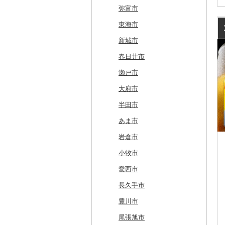
広尾町
鰺ヶ沢町
大船渡市
松島町
真室川町
鮫川村
城里町
嬬恋村
宮代町
一宮町
日の出町
箱根町
刈羽村
甲府市
豊丘村
御嵩町
小山町
弥富市
中札内村
むつ市
山田町
大和町
寒河江市
福島市
水戸市
草津町
吉見町
佐倉市
板橋区
横浜市
湯沢町
甲州市
売木村
海津市
森町
東海市
滝川市
田舎館村
大槌町
大郷町
西川町
新地町
鉾田市
高崎市
東松山市
木更津市
渋谷区
茅ヶ崎市
新潟市
丹波山村
小諸市
関ケ原町
川根本町
新城市
比布町
青森県（県庁）
南三陸町
高畠町
葛尾村
桜川市
群馬県（県庁）
入間市
茂原市
千代田区
川崎市
木曽町
七宗町
富士市
春日井市
鶴居村
三沢市
仙台市
山形市
三島町
石岡市
大泉町
志木市
野田市
新宿区
厚木市
箕輪町
笠松町
御前崎市
瀬戸市
釧路市
西目屋村
大河原町
三川町
桑折町
茨城県（県庁）
長野原町
北本市
山武市
江東区
海老名市
駒ヶ根市
東白川村
東伊豆町
大府市
苫前町
角田市
大江町
矢吹町
坂東市
中之条町
桶川市
鴨川市
青梅市
相模原市
王滝村
土岐市
西伊豆町
半田市
当別町
涌谷町
米沢市
国見町
小美玉市
加須市
印西市
国立市
座間市
千曲市
岐阜県（県庁）
清水町
あま市
占冠村
東松島市
檜枝岐村
日立市
三郷市
神崎町
品川区
二宮町
辰野町
下呂市
南伊豆町
岩倉市
上士幌町
喜多方市
大子町
八潮市
船橋市
福生市
茅野市
多治見市
松崎町
小牧市
平取町
南相馬市
鹿嶋市
越生町
千葉市
小平市
喬木村
垂井町
湖西市
愛西市
七飯町
会津若松市
阿見町
さいたま市
白井市
文京区
阿智村
恵那市
磐田市
長久手市
北見市
大熊町
那珂市
鴻巣市
成田市
大田区
小川村
白川町
三島市
豊川市
登別市
浅川町
筑西市
嵐山町
富津市
豊島区
宮田村
各務原市
静岡県（県庁）
尾張旭市