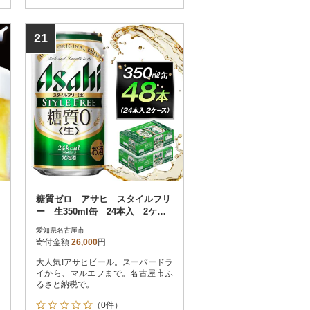
21
糖質ゼロ アサヒ スタイルフリ
ー 生350ml缶 24本入 2ケー
ス
愛知県名古屋市
寄付金額
26,000
円
大人気!アサヒビール。スーパードラ
イから、マルエフまで。名古屋市ふ
るさと納税で。
（0件）