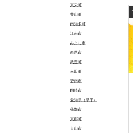
美唄市
青森市
花巻市
栗原市
由利本荘市
庄内町
西郷村
茨城町
栃木県（県庁）
太田市
長瀞町
栄町
利島村
清川村
田上町
滑川市
津幡町
坂井市
市川三郷町
高山村
岐南町
御殿場市
東栄町
厚岸町
田子町
岩泉町
富谷市
にかほ市
大石田町
二本松市
神栖市
那珂川町
高山村
羽生市
香取市
瑞穂町
開成町
五泉市
富山市
宝達志水町
あわら市
都留市
南木曽町
大野町
浜松市
豊山町
南富良野町
新郷村
田野畑村
岩沼市
羽後町
川西町
猪苗代町
常総市
茂木町
みどり市
小鹿野町
習志野市
大島町
藤沢市
三条市
南砺市
金沢市
福井市
山梨県（県庁）
朝日村
山県市
伊東市
南知多町
上富良野町
横浜町
盛岡市
七ヶ宿町
秋田県（県庁）
鶴岡市
川俣町
東海村
那須烏山市
千代田町
坂戸市
銚子市
府中市
神奈川県（県庁）
見附市
内灘町
大野市
道志村
長野市
羽島市
島田市
江南市
和寒町
野辺地町
遠野市
大崎市
秋田市
山形県（県庁）
郡山市
美浦村
矢板市
みなかみ町
鳩山町
君津市
国分寺市
鎌倉市
糸魚川市
かほく市
敦賀市
忍野村
根羽村
本巣市
沼津市
みよし市
紋別市
佐井村
奥州市
塩竈市
男鹿市
金山町
西会津町
大洗町
さくら市
片品村
埼玉県（県庁）
旭市
東村山市
大和市
胎内市
小松市
おおい町
笛吹市
池田町
川辺町
伊豆市
西尾市
乙部町
六戸町
雫石町
石巻市
美郷町
東根市
玉川村
河内町
足利市
富岡市
神川町
南房総市
中央区
伊勢原市
上越市
志賀町
永平寺町
中央市
須坂市
大垣市
裾野市
武豊町
根室市
五所川原市
岩手県（県庁）
多賀城市
東成瀬村
飯豊町
いわき市
ひたちなか市
那須町
館林市
東秩父村
八街市
あきる野市
小田原市
阿賀野市
加賀市
北杜市
川上村
輪之内町
焼津市
幸田町
三笠市
平川市
一関市
宮城県（県庁）
五城目町
鮭川村
南会津町
龍ケ崎市
鹿沼市
伊勢崎市
横瀬町
東金市
中野区
湯河原町
津南町
鳴沢村
信濃町
神戸町
富士宮市
碧南市
東川町
蓬田村
久慈市
亘理町
北秋田市
大蔵村
田村市
守谷市
下野市
東吾妻町
三芳町
九十九里町
荒川区
秦野市
新潟県（県庁）
西桂町
南牧村
瑞浪市
河津町
岡崎市
厚真町
中泊町
西和賀町
蔵王町
八峰町
山辺町
磐梯町
常陸大宮市
益子町
前橋市
幸手市
いすみ市
北区
綾瀬市
柏崎市
身延町
伊那市
中津川市
袋井市
愛知県（県庁）
奥尻町
外ヶ浜町
北上市
女川町
鹿角市
戸沢村
三春町
笠間市
芳賀町
藤岡市
日高市
東庄町
多摩市
横須賀市
村上市
早川町
立科町
高山市
熱海市
蒲郡市
網走市
つがる市
平泉町
気仙沼市
大仙市
舟形町
本宮市
行方市
野木町
邑楽町
蓮田市
館山市
稲城市
三浦市
妙高市
南部町
東御市
郡上市
掛川市
東郷町
浦河町
弘前市
洋野町
美里町
八郎潟町
最上町
柳津町
結城市
板倉町
川越市
大網白里市
世田谷区
大磯町
聖籠町
昭和町
中野市
白川村
伊豆の国市
犬山市