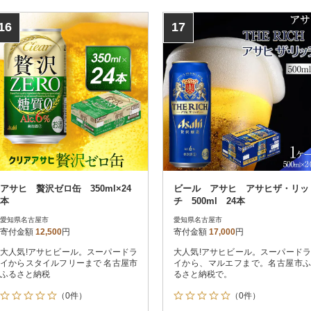
16
17
アサヒ 贅沢ゼロ缶 350ml×24
ビール アサヒ アサヒザ・リッ
本
チ 500ml 24本
愛知県名古屋市
愛知県名古屋市
寄付金額
12,500
円
寄付金額
17,000
円
大人気!アサヒビール。スーパードラ
大人気!アサヒビール。スーパードラ
イからスタイルフリーまで 名古屋市
イから、マルエフまで。名古屋市ふ
ふるさと納税
るさと納税で。
（0件）
（0件）