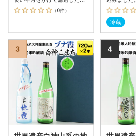
水「お殿水」と八峰町産カモ
ろやかで深
（0件）
ミールを使って醸造しまし
ある味わい
冷蔵
た。キレの良いクリアな味わ
いのビールをぜひ一度ご賞味
ください。
3
4