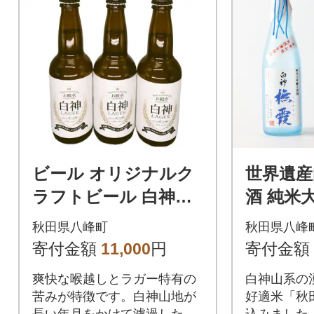
ビール オリジナルク
世界遺産
ラフトビール 白神ラ
酒 純米
ガービール 330ml×3
「ブナ霞」 
秋田県八峰町
秋田県八峰
本|16_hth-050301
ksy-014
寄付金額
11,000
円
寄付金額
爽快な喉越しとラガー特有の
白神山系の
苦みが特徴です。白神山地が
好適米「秋
長い年月をかけて濾過した名
込みました