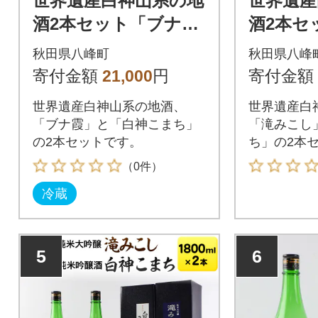
世界遺産白神山系の地
世界遺産
酒2本セット「ブナ
酒2本セ
霞」「白神こまち」各
し」「白
秋田県八峰町
秋田県八峰
720ml|16_ksy-034101
720ml|1
寄付金額
21,000
円
寄付金額
世界遺産白神山系の地酒、
世界遺産白
「ブナ霞」と「白神こまち」
「滝みこし
の2本セットです。
ち」の2本
（0件）
冷蔵
5
6