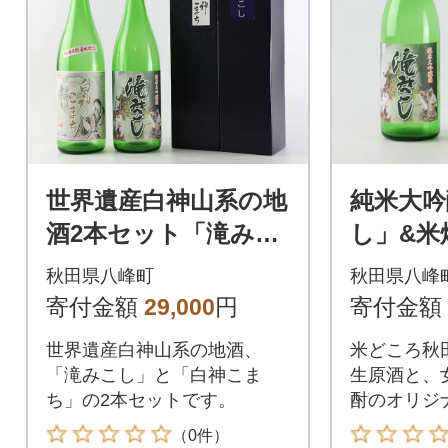
世界遺産白神山系の地
純米大吟
酒2本セット「滝みこ
し」&米
し」「白神こまち」各
いこまち
秋田県八峰町
秋田県八峰
1800ml|16_ksy-04a10
20ml|16
寄付金額
29,000
円
寄付金額
1
世界遺産白神山系の地酒、
米どころ秋
「滝みこし」と「白神こま
生原酒と、
ち」の2本セットです。
酎のオリジ
（0件）