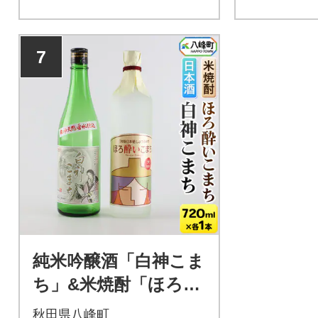
7
純米吟醸酒「白神こま
ち」&米焼酎「ほろ酔
いこまち」セット 各7
秋田県八峰町