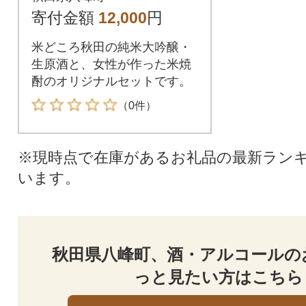
20ml|16_ksy-084101
寄付金額
12,000
円
米どころ秋田の純米大吟醸・
生原酒と、女性が作った米焼
酎のオリジナルセットです。
（0件）
※現時点で在庫があるお礼品の最新ラン
います。
秋田県八峰町、酒・アルコールの
っと見たい方はこちら