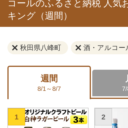
コールのふるさと納税 人気
キング（週間）
秋田県八峰町
酒・アルコー
週間
8/1～8/7
7
1
2