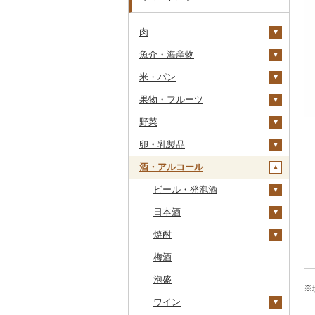
肉
魚介・海産物
牛肉（精肉）
米・パン
牛肉（加工品）
カニ
ステーキ
果物・フルーツ
豚肉（精肉）
エビ
米
すき焼き
ハンバーグ
ズワイガニ
野菜
豚肉（加工品）
いくら
雑穀
ぶどう・マスカット
しゃぶしゃぶ
もつ鍋
ステーキ
タラバガニ
甘エビ
精米
卵・乳製品
鶏肉
うに
餅
いちご
いも
焼肉
ローストビーフ
すき焼き
ハンバーグ
毛ガニ
ボタンエビ
無洗米
巨峰
酒・アルコール
鹿肉
明太子・たらこ
その他穀物加工品
りんご
トマト
卵
牛タン
ビーフジャーキー
しゃぶしゃぶ
もつ鍋
鶏肉（精肉）
かにしゃぶ
伊勢海老
玄米
ナガノパープル
じゃがいも
馬肉
その他魚卵
パン
もも
玉ねぎ
チーズ
ビール・発泡酒
和牛
その他牛肉（加工品）
焼肉
ハム
ハム・ソーセージ
その他カニ
その他エビ
明太子
金芽米
ピオーネ
さつまいも
フルーツトマト
羊肉・ラム肉（ジンギス
貝
メロン
ねぎ
ヨーグルト
日本酒
黒毛和牛
アグー豚
ソーセージ・ウインナ
唐揚げ
たらこ
数の子
ゆめぴりか
デラウェア
その他いも
ミニトマト
ビール
カン）
ー
うなぎ
さくらんぼ
とうもろこし
牛乳
焼酎
白老牛
その他豚肉（精肉）
中津からあげ
からすみ
帆立（ホタテ）
つや姫
シャインマスカット
その他トマト
発泡酒
純米大吟醸
鴨肉
ベーコン・サラミ
鮮魚
梨
根菜
バター
梅酒
仙台牛
水炊き
キャビア
鮑（アワビ）
コシヒカリ
その他ぶどう・マスカ
地ビール・クラフトビ
純米吟醸
芋焼酎
猪肉
その他豚肉（加工品）
ット
ール
イカ・タコ
マンゴー
アスパラガス
その他乳製品
泡盛
米沢牛
地鶏
その他魚卵
牡蠣（カキ）
鮭・サーモン
はえぬき
和梨
人参
大吟醸
麦焼酎
※
その他肉・加工品
海苔・海藻
みかん・柑橘
豆
ワイン
山形牛
赤鶏さつま
あさり
マグロ
イカ
さがびより
洋梨・ラフランス
大根
吟醸
米焼酎