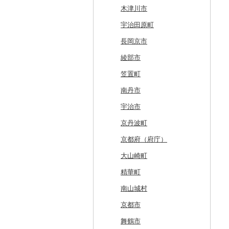
美唄市
青森市
花巻市
栗原市
由利本荘市
庄内町
西郷村
茨城町
栃木県（県庁）
太田市
長瀞町
栄町
利島村
清川村
田上町
滑川市
津幡町
坂井市
市川三郷町
高山村
岐南町
御殿場市
東栄町
熊野市
愛荘町
木津川市
厚岸町
田子町
岩泉町
富谷市
にかほ市
大石田町
二本松市
神栖市
那珂川町
高山村
羽生市
香取市
瑞穂町
開成町
五泉市
富山市
宝達志水町
あわら市
都留市
南木曽町
大野町
浜松市
豊山町
南伊勢町
滋賀県（県庁）
宇治田原町
南富良野町
新郷村
田野畑村
岩沼市
羽後町
川西町
猪苗代町
常総市
茂木町
みどり市
小鹿野町
習志野市
大島町
藤沢市
三条市
南砺市
金沢市
福井市
山梨県（県庁）
朝日村
山県市
伊東市
南知多町
朝日町
米原市
長岡京市
上富良野町
横浜町
盛岡市
七ヶ宿町
秋田県（県庁）
鶴岡市
川俣町
東海村
那須烏山市
千代田町
坂戸市
銚子市
府中市
神奈川県（県庁）
見附市
内灘町
大野市
道志村
長野市
羽島市
島田市
江南市
菰野町
豊郷町
綾部市
和寒町
野辺地町
遠野市
大崎市
秋田市
山形県（県庁）
郡山市
美浦村
矢板市
みなかみ町
鳩山町
君津市
国分寺市
鎌倉市
糸魚川市
かほく市
敦賀市
忍野村
根羽村
本巣市
沼津市
みよし市
紀宝町
多賀町
笠置町
紋別市
佐井村
奥州市
塩竈市
男鹿市
金山町
西会津町
大洗町
さくら市
片品村
埼玉県（県庁）
旭市
東村山市
大和市
胎内市
小松市
おおい町
笛吹市
池田町
川辺町
伊豆市
西尾市
伊勢市
野洲市
南丹市
乙部町
六戸町
雫石町
石巻市
美郷町
東根市
玉川村
河内町
足利市
富岡市
神川町
南房総市
中央区
伊勢原市
上越市
志賀町
永平寺町
中央市
須坂市
大垣市
裾野市
武豊町
四日市市
宇治市
根室市
五所川原市
岩手県（県庁）
多賀城市
東成瀬村
飯豊町
いわき市
ひたちなか市
那須町
館林市
東秩父村
八街市
あきる野市
小田原市
阿賀野市
加賀市
北杜市
川上村
輪之内町
焼津市
幸田町
大台町
京丹波町
三笠市
平川市
一関市
宮城県（県庁）
五城目町
鮭川村
南会津町
龍ケ崎市
鹿沼市
伊勢崎市
横瀬町
東金市
中野区
湯河原町
津南町
鳴沢村
信濃町
神戸町
富士宮市
碧南市
尾鷲市
京都府（府庁）
東川町
蓬田村
久慈市
亘理町
北秋田市
大蔵村
田村市
守谷市
下野市
東吾妻町
三芳町
九十九里町
荒川区
秦野市
新潟県（県庁）
西桂町
南牧村
瑞浪市
河津町
岡崎市
三重県（県庁）
大山崎町
厚真町
中泊町
西和賀町
蔵王町
八峰町
山辺町
磐梯町
常陸大宮市
益子町
前橋市
幸手市
いすみ市
北区
綾瀬市
柏崎市
身延町
伊那市
中津川市
袋井市
愛知県（県庁）
津市
精華町
奥尻町
外ヶ浜町
北上市
女川町
鹿角市
戸沢村
三春町
笠間市
芳賀町
藤岡市
日高市
東庄町
多摩市
横須賀市
村上市
早川町
立科町
高山市
熱海市
蒲郡市
名張市
南山城村
網走市
つがる市
平泉町
気仙沼市
大仙市
舟形町
本宮市
行方市
野木町
邑楽町
蓮田市
館山市
稲城市
三浦市
妙高市
南部町
東御市
郡上市
掛川市
東郷町
東員町
京都市
浦河町
弘前市
洋野町
美里町
八郎潟町
最上町
柳津町
結城市
板倉町
川越市
大網白里市
世田谷区
大磯町
聖籠町
昭和町
中野市
白川村
伊豆の国市
犬山市
玉城町
舞鶴市