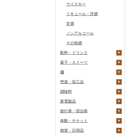
干物
すいか
きのこ
ウイスキー
常陸牛
その他鶏肉
しじみ
イワシ
タコ
海苔
あきたこまち
みかん
自然薯
その他日本酒
黒糖焼酎
白ワイン
その他魚介・加工品
キウイ
その他野菜
リキュール・洋酒
上州牛
サザエ
カツオ
わかめ
ししゃも
ひとめぼれ
レモン
レンコン
しいたけ
その他焼酎
赤ワイン
柿（カキ）
甘酒
飛騨牛
はまぐり
金目鯛
ひじき
その他干物
しらす・ちりめん
ミルキークィーン
不知火・デコポン
にんにく・生姜
松茸
山菜
シャンパン・スパーク
リングワイン
ドライフルーツ
ノンアルコール
近江牛
その他貝
クエ
その他海苔・海藻
かまぼこ・練り製品
ななつぼし
せとか
その他根菜
その他きのこ
かぼちゃ
その他ワイン
その他果物
その他酒
神戸牛・神戸ビーフ
くじら
その他魚介・加工品
その他米
文旦
干し柿
茄子
飲料・ドリンク
但馬牛
サバ
まどんな
干し芋
びわ
レタス
菓子・スイーツ
水・ミネラルウォーター
土佐あかうし
さんま
ポンカン
その他ドライフルーツ
ブルーベリー
その他野菜
麺
コーヒー・コーヒー豆
ケーキ
佐賀牛
鯛
その他柑橘
パイナップル
惣菜・加工品
茶
クッキー
ラーメン
長崎和牛
のどぐろ
栗
飲料
調味料
果汁飲料
焼き菓子
うどん
惣菜
あか牛
ふぐ
その他果物
コーヒー豆
飲料
家電製品
紅茶
プリン
そば
カレー・シチュー
砂糖
宮崎牛
ブリ
粉
茶葉・ティーバッグ
りんごジュース
餃子
旅行券・宿泊券
その他飲料・ジュース
ゼリー
パスタ
鍋
塩
季節・空調家電
その他牛肉（精肉）
ほっけ
ドリップ
静岡茶
みかんジュース（オレ
飲料
シュウマイ
カレー
ンジジュース）
体験・チケット
チョコレート
ひやむぎ
ピザ
醤油
キッチン家電
旅行券
その他鮮魚
足柄茶
茶葉・ティーバッグ
野菜ジュース
コロッケ
シチュー
肉
その他果汁飲料
雑貨・日用品
カステラ
そうめん
レトルト
味噌
照明器具
宿泊券
PayPay商品券
知覧茶
炭酸飲料
その他惣菜
魚
JTBふるさと旅行クー
ポン（Eメール発行）