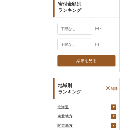
寄付金額別
その他雑貨
ランキング
円～
円
結果を見る
地域別
解除
ランキング
北海道
東北地方
安平町
関東地方
八雲町
青森県