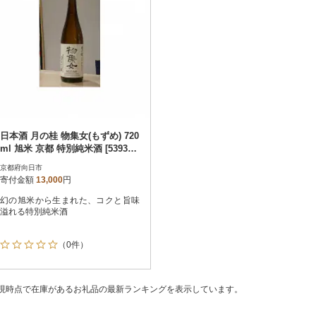
日本酒 月の桂 物集女(もずめ) 720
ml 旭米 京都 特別純米酒 [539300
11]
京都府向日市
寄付金額
13,000
円
幻の旭米から生まれた、コクと旨味
溢れる特別純米酒
（0件）
現時点で在庫があるお礼品の最新ランキングを表示しています。