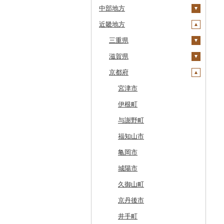
中部地方
鹿部町
岩手県
茨城県
十和田市
近畿地方
江差町
宮城県
栃木県
新潟県
大鰐町
宮古市
土浦市
白老町
秋田県
群馬県
富山県
三重県
南部町
軽米町
柴田町
取手市
那須塩原市
十日町市
せたな町
山形県
埼玉県
石川県
滋賀県
五戸町
岩手町
色麻町
大潟村
つくば市
市貝町
榛東村
弥彦村
射水市
鈴鹿市
旭川市
福島県
千葉県
福井県
京都府
藤崎町
矢巾町
丸森町
横手市
村山市
稲敷市
塩谷町
下仁田町
春日部市
阿賀町
氷見市
羽咋市
伊賀市
長浜市
森町
東京都
山梨県
六ヶ所村
釜石市
大衡村
能代市
尾花沢市
天栄村
潮来市
上三川町
玉村町
蕨市
勝浦市
出雲崎町
朝日町
七尾市
美浜町
木曽岬町
高島市
宮津市
稚内市
神奈川県
長野県
東北町
野田村
加美町
小坂町
上山市
広野町
五霞町
佐野市
安中市
戸田市
袖ケ浦市
八王子市
魚沼市
高岡市
白山市
小浜市
富士吉田市
多気町
草津市
伊根町
標津町
岐阜県
三戸町
普代村
利府町
仙北市
河北町
鏡石町
北茨城市
真岡市
川場村
毛呂山町
我孫子市
日野市
南足柄市
佐渡市
魚津市
穴水町
越前町
甲斐市
高森町
松阪市
近江八幡市
与謝野町
清里町
静岡県
東通村
一戸町
白石市
井川町
酒田市
須賀川市
境町
高根沢町
昭和村
久喜市
長柄町
昭島市
松田町
燕市
砺波市
輪島市
若狭町
山梨市
御代田町
養老町
桑名市
竜王町
福知山市
北斗市
愛知県
黒石市
陸前高田市
登米市
潟上市
新庄市
小野町
かすみがうら市
大田原市
甘楽町
ふじみ野市
芝山町
武蔵村山市
大井町
南魚沼市
入善町
中能登町
鯖江市
富士川町
飯田市
八百津町
下田市
志摩市
甲賀市
亀岡市
留萌市
おいらせ町
紫波町
山元町
三種町
長井市
棚倉町
牛久市
栃木市
明和町
川島町
八千代市
葛飾区
中井町
関川村
黒部市
石川県（県庁）
高浜町
大月市
青木村
池田町
静岡市
清須市
明和町
湖南市
城陽市
白糠町
鶴田町
滝沢市
名取市
藤里町
小国町
古殿町
常陸太田市
日光市
沼田市
上里町
横芝光町
小金井市
愛川町
新発田市
立山町
野々市市
勝山市
富士河口湖町
南箕輪村
関市
吉田町
田原市
鳥羽市
大津市
久御山町
釧路町
階上町
住田町
川崎町
湯沢市
南陽市
昭和村
つくばみらい市
小山市
桐生市
川口市
多古町
墨田区
山北町
加茂市
富山県（県庁）
能登町
福井県（県庁）
韮崎市
長野県（県庁）
瑞穂市
函南町
安城市
いなべ市
彦根市
京丹後市
名寄市
深浦町
葛巻町
村田町
大館市
中山町
下郷町
下妻市
宇都宮市
吉岡町
飯能市
白子町
東久留米市
真鶴町
小千谷市
小矢部市
能美市
越前市
南アルプス市
上松町
飛騨市
藤枝市
北名古屋市
紀北町
栗東市
井手町