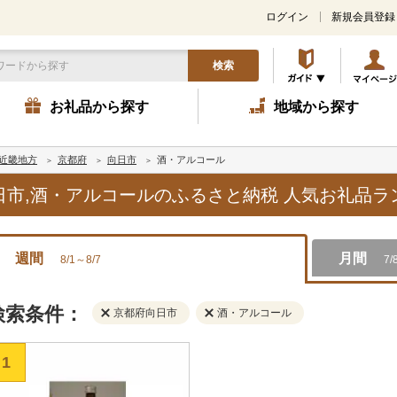
ログイン
新規会員登録
検索
お礼品から探す
地域から探す
近畿地方
京都府
向日市
酒・アルコール
向日市,酒・アルコールのふるさと納税 人気お礼品
週間
月間
8/1～8/7
7/
検索条件：
京都府向日市
酒・アルコール
1