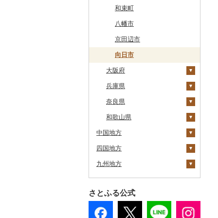
広尾町
鰺ヶ沢町
大船渡市
松島町
真室川町
鮫川村
城里町
嬬恋村
宮代町
一宮町
日の出町
箱根町
刈羽村
甲府市
豊丘村
御嵩町
小山町
弥富市
和束町
中札内村
むつ市
山田町
大和町
寒河江市
福島市
水戸市
草津町
吉見町
佐倉市
板橋区
横浜市
湯沢町
甲州市
売木村
海津市
森町
東海市
八幡市
滝川市
田舎館村
大槌町
大郷町
西川町
新地町
鉾田市
高崎市
東松山市
木更津市
渋谷区
茅ヶ崎市
新潟市
丹波山村
小諸市
関ケ原町
川根本町
新城市
京田辺市
比布町
青森県（県庁）
南三陸町
高畠町
葛尾村
桜川市
群馬県（県庁）
入間市
茂原市
千代田区
川崎市
木曽町
七宗町
富士市
春日井市
向日市
鶴居村
大阪府
三沢市
仙台市
山形市
三島町
石岡市
大泉町
志木市
野田市
新宿区
厚木市
箕輪町
笠松町
御前崎市
瀬戸市
釧路市
兵庫県
西目屋村
大河原町
三川町
桑折町
茨城県（県庁）
長野原町
北本市
山武市
江東区
海老名市
駒ヶ根市
東白川村
東伊豆町
大府市
茨木市
苫前町
奈良県
角田市
大江町
矢吹町
坂東市
中之条町
桶川市
鴨川市
青梅市
相模原市
王滝村
土岐市
西伊豆町
半田市
豊能町
上郡町
当別町
和歌山県
涌谷町
米沢市
国見町
小美玉市
加須市
印西市
国立市
座間市
千曲市
岐阜県（県庁）
清水町
あま市
枚方市
神河町
曽爾村
中国地方
占冠村
東松島市
檜枝岐村
日立市
三郷市
神崎町
品川区
二宮町
辰野町
下呂市
南伊豆町
岩倉市
河内長野市
小野市
河合町
湯浅町
四国地方
上士幌町
鳥取県
喜多方市
大子町
八潮市
船橋市
福生市
茅野市
多治見市
松崎町
小牧市
泉佐野市
太子町
宇陀市
有田市
九州地方
平取町
島根県
徳島県
南相馬市
鹿嶋市
越生町
千葉市
小平市
喬木村
垂井町
湖西市
愛西市
交野市
西宮市
田原本町
橋本市
鳥取県（県庁）
七飯町
岡山県
香川県
福岡県
会津若松市
阿見町
さいたま市
白井市
文京区
阿智村
恵那市
磐田市
長久手市
藤井寺市
佐用町
山添村
広川町
米子市
雲南市
阿波市
さとふる公式
北見市
広島県
愛媛県
佐賀県
大熊町
那珂市
鴻巣市
成田市
大田区
小川村
白川町
三島市
豊川市
能勢町
多可町
大淀町
和歌山市
大山町
海士町
津山市
牟岐町
高松市
那珂川市
登別市
山口県
高知県
長崎県
浅川町
筑西市
嵐山町
富津市
豊島区
宮田村
各務原市
静岡県（県庁）
尾張旭市
阪南市
朝来市
安堵町
海南市
琴浦町
津和野町
西粟倉村
安芸太田町
那賀町
直島町
今治市
添田町
嬉野市