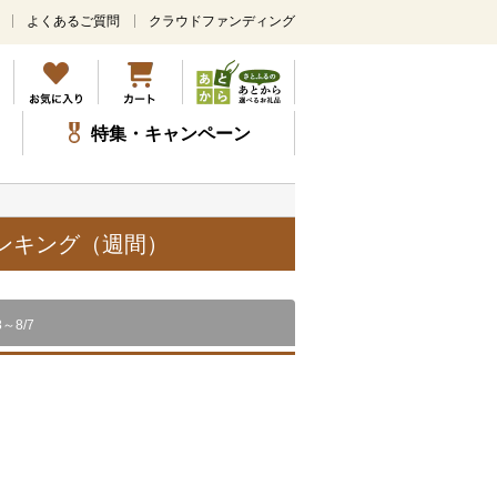
よくあるご質問
クラウドファンディング
メ
イ
ン
コ
ン
特集・キャンペーン
テ
ン
ツ
に
ス
ランキング（週間）
キ
ッ
プ
8～8/7