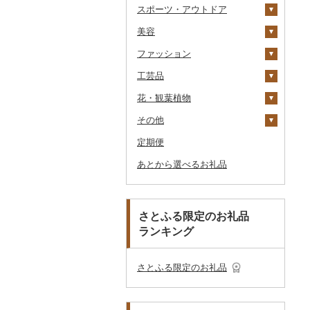
スポーツ・アウトドア
アイス・ジェラート
その他麺
スープ
酢
パソコン・周辺機器
食事券
家具・インテリア
八女茶
豆乳
その他鍋
JTBふるさと旅行券
美容
その他洋菓子
豆腐・納豆
だし
TV・オーディオ・カメラ
温泉・サウナ・スパ利用
寝具
ゴルフ
その他茶
その他飲料・ジュース
タンス
（紙券）
券
ファッション
煎餅・おかき
漬物
食用油
美容・健康家電
タオル
釣り
スキンケア
豆腐
机・テーブル
布団
ゴルフボール
その他旅行券
水族館
工芸品
羊羹
缶詰・瓶詰
はちみつ
カー用品
文房具・印鑑
サイクリング
シャンプー・リンス
鞄・バッグ
納豆
梅干
えごま油
椅子・チェア・ソファ
枕
泉州タオル
ゴルフクラブ
化粧水・乳液・美容液
動物園
花・観葉植物
饅頭
乾物
ドレッシング
時計
食器
アウトドア・キャンプ
石鹸・ボディーソープ
洋服
織物
キムチ
肉
オリーブオイル
その他家具・インテリ
毛布
その他タオル
ボールペン
ゴルフウェア
洗顔
トートバッグ・ショル
釣り
ア
ダーバッグ
その他
大福
燻製（スモーク）
その他調味料
その他家電
キッチン用品
その他スポーツ
入浴剤
和服
陶器・漆器
観葉植物・苗木
その他漬物
魚
ごま油
タオルケット
ノート・ファイル
グラス・カップ
その他ゴルフ
その他スキンケア
女性・レディース
本場奄美大島紬
ダイビング
キャリーバッグ・スー
定期便
その他和菓子
おせち
日用品
アロマ
靴・履物
その他装飾品・工芸品
花
地域サービス
果物
その他食用油
みりん
その他寝具
印鑑
タンブラー
包丁
ウェア・ユニフォーム
男性・メンズ
その他織物
信楽焼
ツケース
スキーチケット・リフト
あとから選べるお礼品
その他加工品
楽器・器材
プロテイン
アクセサリー
盆栽・その他
その他
ジャム
ケチャップ
その他文房具
箸
フライパン
洗剤
その他スポーツ
子供・ベビー
靴・シューズ
唐津焼
数珠
胡蝶蘭
券
その他鞄・バッグ
本・CD・DVD
その他美容
その他服飾小物
その他缶詰・瓶詰
こしょう
スプーン・フォーク・
鍋
トイレットペーパー
その他洋服
スリッパ・下駄・草履
ペンダント・ネックレ
備前焼
工芸品
造花・プリザーブドフ
ゴルフプレー券
ナイフ
ス
ラワー
おもちゃ・ぬいぐるみ
その他調味料
まな板
ティッシュ
その他靴・履物
財布
美濃焼
播州そろばん
花火大会チケット
GDOふるさとゴルフ
さとふる限定のお礼品
皿・椀
ピアス・イヤリング
その他花
プレークーポン
ランキング
ご当地キャラクター
土鍋
その他日用品
ショール・ストール
村上木彫堆朱
美濃和紙
カタログギフト
弁当箱
真珠・パール
その他のゴルフプレー
ベビー用品
その他キッチン用品
ネクタイ・ベルト
その他陶器・漆器
民芸品
その他体験・チケット
券
その他食器
その他アクセサリー
さとふる限定のお礼品
ペット用品
マフラー・手袋
防災グッズ
その他服飾小物