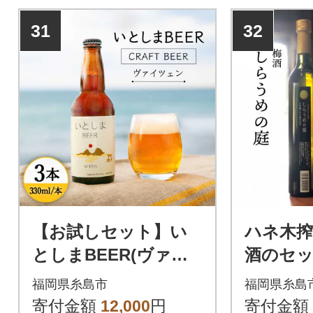
31
32
【お試しセット】い
ハネ木
としまBEER(ヴァイ
酒のセ
ツェン) 330ml × 3本
「香」 
福岡県糸島市
福岡県糸島
糸島市/蔵屋[AUA024]
造[AVA00
寄付金額
12,000
円
寄付金額