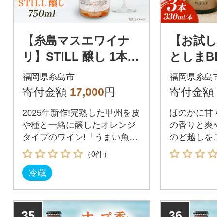
【糸島マスエワイナ
【お試し
リ】STILL 醸し 1本
としまBE
糸島市/いとしのいと
エール) 3
福岡県糸島市
福岡県糸島
しま [AEP005]
UA034]
寄付金額
17,000
円
寄付金額
2025年新作!完熟した甲州を皮
ほのかに甘
や種と一緒に醸したオレンジ
の香りと爽
タイプのワイン!「うまい魚を
のど越しを
これからもずっと」2011年の
人気商品「い
（0件）
創業以降、糸島の魚と向き合
ァイツェン
冷蔵
ってきた会社が、魚とともに
しまBEER
楽しめるワイン造りに挑戦。
登場しまし
糸島で初めてのワイナリー。
大麦を主原
契約農家で栽培した甲州を使
としまBE
35
36