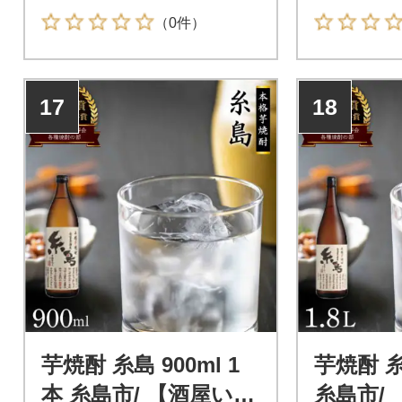
て丁寧に日本酒に仕上げまし
島が丹精込
（0件）
た。糸島は酒米の代表格とも
岡の純米蔵
いわれる「山田錦」を生産す
の恵みに造
る全国でも有数の産地です。
て丁寧に仕
17
18
酒に仕上げ
芋焼酎 糸島 900ml 1
芋焼酎 糸島
本 糸島市/ 【酒屋いと
糸島市/