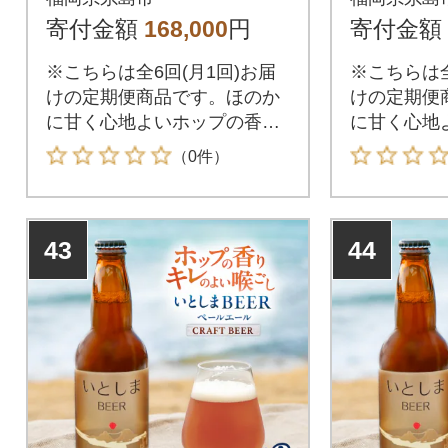
島市 [AUA057]
市 [AUA0
寄付金額
168,000
円
寄付金額
※こちらは全6回(月1回)お届
※こちらは全
けの定期便商品です。ほのか
けの定期便
に甘く心地よいホップの香り
に甘く心地
と爽やかなキレの良いのど越
と爽やかな
（0件）
しをご堪能ください。人気商
しをご堪能
品「いとしまBEER(ヴァイツ
品「いとしま
ェン)」に続き、「いとしまB
ェン)」に
43
44
EER(ペールエール)」が登場
EER(ペー
しました!糸島産のビール大麦
しました!
を主原料に仕込んだ、いとし
を主原料に
まBEERペールエール。
まBEERペ