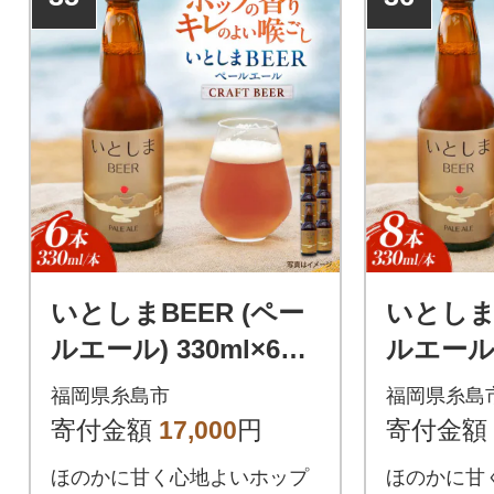
用。自社ワイナリーで醸造し
た2025年新作ワインです!
いとしまBEER (ペー
いとしまB
ルエール) 330ml×6本
ルエール)
糸島市 蔵屋 [AUA035]
蔵屋 ク
福岡県糸島市
福岡県糸島
[AUA036
寄付金額
17,000
円
寄付金額
ほのかに甘く心地よいホップ
ほのかに甘