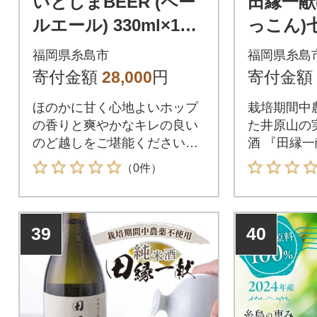
いとしまBEER (ペー
田縁一献
ルエール) 330ml×10
っこん)
本 糸島市 蔵屋[AUA03
0ml×2[A
福岡県糸島市
福岡県糸島
7]
寄付金額
28,000
円
寄付金額
ほのかに甘く心地よいホップ
栽培期間中
の香りと爽やかなキレの良い
た井原山の
のど越しをご堪能ください。
酒 『田縁
人気商品「いとしまBEER(ヴ
井原山の麓
（0件）
ァイツェン)」に続き、「いと
田の風景。
しまBEER(ペールエール)」が
い、黄金色
登場しました!糸島産のビール
彩る畦。し
39
40
大麦を主原料に仕込んだ、い
手の高齢化
としまBEERペールエール。
れた休耕田
た。