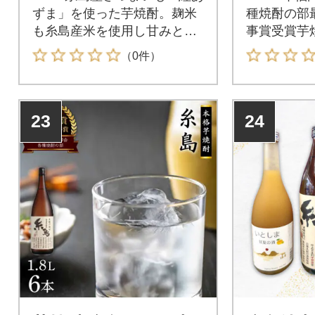
ずま」を使った芋焼酎。麹米
種焼酎の部
も糸島産米を使用し甘みとコ
事賞受賞芋
クがあり、やわらかい飲み口
00%糸島
（0件）
の芋焼酎です。【配送期日】
ずま」を使
準備が整い次第、順次発送
も糸島産米
【内容量・規格等】900ml×12
クがあり、
23
24
本【地場産品基準該当理由】
の芋焼酎で
区域内で生産されたさつまい
のをオスス
も・酒米が原材料の50%以上
作り方、ラ
を占めるため。
こだわりの