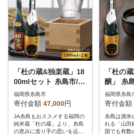
「杜の蔵&独楽蔵」18
「杜の蔵
00mlセット 糸島市/酒
醸」 糸
みせ ちきゅう屋[AQJ
きゅう屋[
福岡県糸島市
福岡県糸島
005]
寄付金額
47,000
円
寄付金額
JA糸島もおススメする福岡の
糸島は酒米
純米蔵「杜の蔵」より、糸島
れる「山田
の恵みに造り手の思いを込め
国でも有数