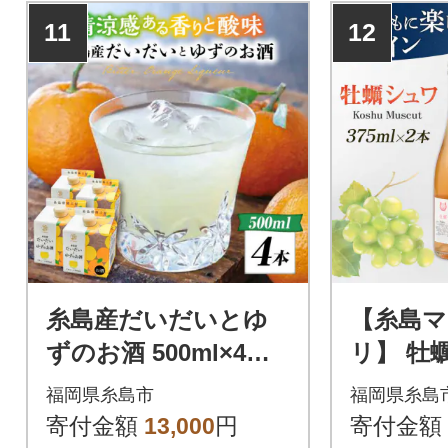
誕生した、糸島産ブドウを使
誕生した、
11
12
用した初めてのワインです。
用した初め
糸島産だいだいとゆ
【糸島
ずのお酒 500ml×4本
リ】 牡
セット 山口食品工業
糸島市/
福岡県糸島市
福岡県糸島
株式会社[ABI003]
しま[AEP
寄付金額
13,000
円
寄付金額