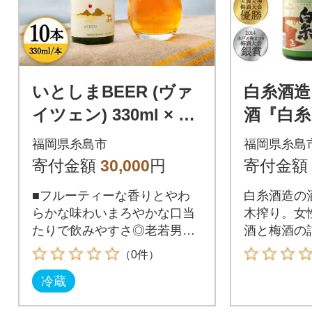
いとしまBEER (ヴァ
白糸酒造
イツェン) 330ml × 10
酒『白糸
本 糸島市 / 蔵屋 [AUA
糸しら
福岡県糸島市
福岡県糸島
003]
ト』 糸島
寄付金額
30,000
円
寄付金額
006]
■フルーティーな香りとやわ
白糸酒造の
らかな味わいまろやかな口当
木搾り。女
たりで飲みやすさ◎老若男
酒と梅酒の
女、どんな方にもお楽しみい
（0件）
ただけるよう、フルーティー
冷蔵
で飲みやすい味わいに仕上げ
ました。