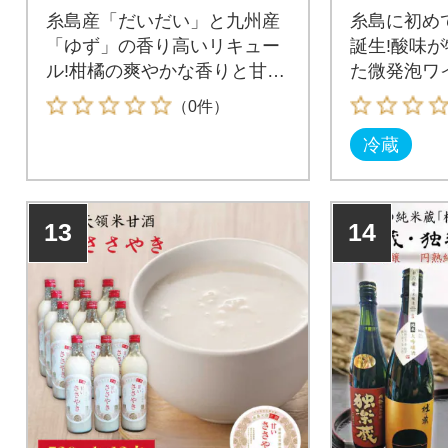
糸島産「だいだい」と九州産
糸島に初め
「ゆず」の香り高いリキュー
誕生!酸味
ル!柑橘の爽やかな香りと甘み
た微発泡ワ
のあるお酒で至福のひととき
これからもず
（0件）
をお過ごしください。福岡県
創業以降、
冷蔵
糸島産の「だいだい」と数種
ってきた会
類の柑橘果汁を味・香り・コ
楽しめるワ
クなどすべてのバランスが最
糸島で初め
も良くなるよう独自にブレン
誕生したワ
13
14
ドし、リキュールに仕上げま
特徴の甲州
した。
発泡ワイン