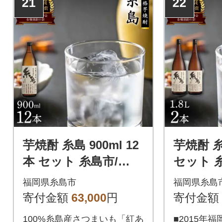
21
22
の芋焼酎です。ロックで頂く
本【地場産
のをオススメします!原材料、
区域内で生
作り方、ラベル全てに地元の
も・酒米が
こだわりの芋焼酎です。
を占めるた
芋焼酎 糸島 900ml 12
芋焼酎 糸島
本 セット 糸島市/
セット 
【酒屋いとう[ARA09
いとう[A
福岡県糸島市
福岡県糸島
5]
寄付金額
63,000
円
寄付金額
100%糸島産さつまいも「紅あ
■2015年