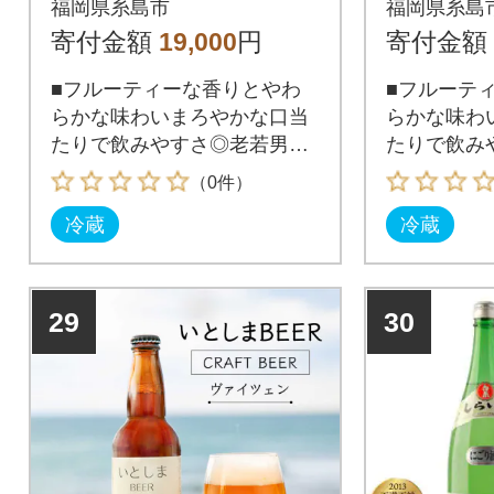
福岡県糸島市
福岡県糸島
001]
002]
寄付金額
19,000
円
寄付金額
■フルーティーな香りとやわ
■フルーテ
らかな味わいまろやかな口当
らかな味わ
たりで飲みやすさ◎老若男
たりで飲み
女、どんな方にもお楽しみい
女、どんな
（0件）
ただけるよう、フルーティー
ただけるよ
冷蔵
冷蔵
で飲みやすい味わいに仕上げ
で飲みやす
ました。
ました。
29
30