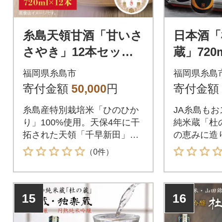
糸島天領甘酒「甘いさ
日本酒「
さやき」12本セット
蔵」72
糸島市/酒みせ ちきゅ
みせ ち
福岡県糸島市
福岡県糸島
う屋[AQJ003]
004]
寄付金額
50,000
円
寄付金額
糸島産特別栽培米「ひのひか
JA糸島も
り」100%使用。天保4年に干
純米蔵「杜
拓された天領「千早新田」
の恵みに造
は、糸島半島の付け根の平野
て丁寧に日
（0件）
部。そこで収穫された米を元
た。糸島は
禄年創業の老舗酒蔵が丁寧に
いわれる「
甘酒にしあげました。
る全国でも
15
16