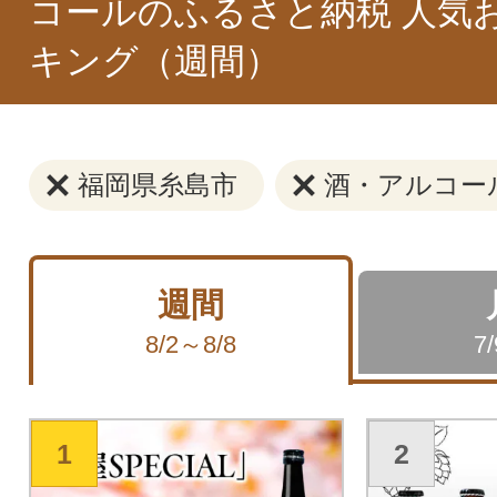
コールのふるさと納税 人気
キング（週間）
福岡県糸島市
酒・アルコー
週間
8/2～8/8
7
1
2