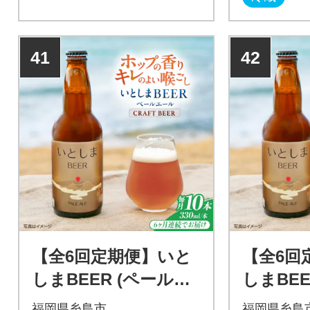
彩る畦。しかし、棚田の守り
ィーで甘口
手の高齢化は進み、草で覆わ
ークリング
れた休耕田も増えてきまし
M FARM
41
42
た。
でさまざま
HYM FAR
【全6回定期便】いと
【全6回
しまBEER (ペールエ
しまBEE
ール) 330ml×10本 糸
ール) 33
福岡県糸島市
福岡県糸島