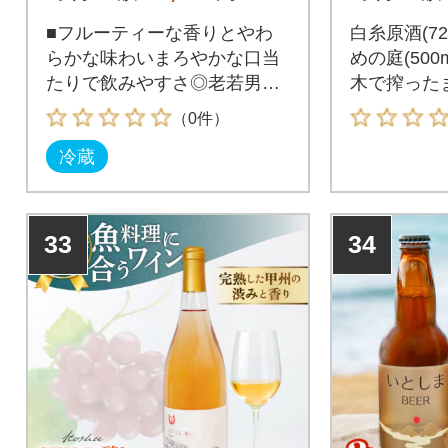
■フルーティーな香りとやわ
白糸原酒(7
らかな味わいまろやかな口当
めの庭(50
たりで飲みやすさ◎老若男
木で搾った
女、どんな方にもお楽しみい
る原酒の力
（0件）
ただけるよう、フルーティー
年大吟醸古
冷蔵
で飲みやすい味わいに仕上げ
込んだ、梅
ました。
な梅酒をお
33
34