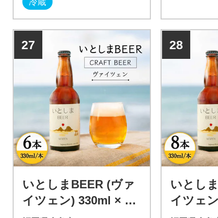
冷蔵
りとすっきりとした飲み口で
りとすっき
米の旨味が感じられ、和・
米の旨味が
洋・中に合う食中酒です。
洋・中に合
27
28
いとしまBEER (ヴァ
いとしまB
イツェン) 330ml × 6
イツェン) 
本 糸島市 / 蔵屋 [AUA
本 糸島市 