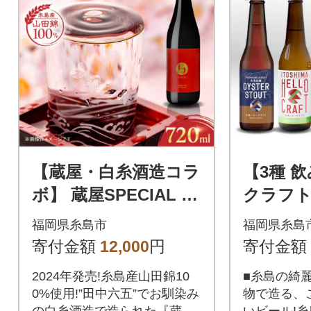
【蔵屋・白糸酒造コラ
【3種 
ボ】 蔵屋SPECIAL 72
クラフト
0ml 糸島市/蔵屋[AUA
め合わせ
福岡県糸島市
福岡県糸島
033]
[AGM001
寄付金額
12,000
円
寄付金額
2024年発売!糸島産山田錦10
■糸島の綺
0%使用!”田中六五”でお馴染み
物で造る、
の白糸酒造で造られた『蔵屋
いビール!