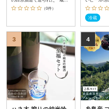
SPECIAL』穏やかな香りとす
な風景を一
（0件）
っきりとした飲み口で米の旨
る、小さな
冷蔵
味が感じられ、和・洋・中に
上げるクラ
合う食中酒です。”「うまい」
二丈岳の麓
の笑顔が咲きますように”美味
水に使用し
しい食べ物や美味しい飲み物
上げていま
3
4
を口にしたとき、人々は自然
特産品」を
と笑顔になります。
ビールも展