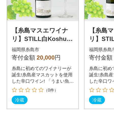
【糸島マスエワイナ
【糸島
リ】STILL白Koshu M
リ】STIL
uscut 1本 糸島市[AEP
uscut 
福岡県糸島市
福岡県糸島
001]
002]
寄付金額
20,000
円
寄付金額
糸島に初めてのワイナリーが
糸島に初め
誕生!糸島産マスカットを使用
誕生!糸島
した辛口ワイン! 「うまい魚を
した辛口ワイ
これからもずっと」2011年の
これからもず
（0件）
創業以降、糸島の魚と向き合
創業以降、
冷蔵
冷蔵
ってきた会社が、魚とともに
ってきた会
楽しめるワイン造りに挑戦。
楽しめるワ
糸島で初めてのワイナリーで
糸島で初め