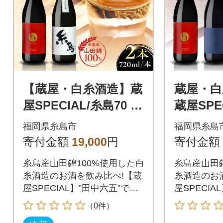
【蔵屋・白糸酒造】蔵
蔵屋・白
屋SPECIAL/糸島70 純
蔵屋SPE
米酒 飲み比べセット
純米吟醸7
福岡県糸島市
福岡県糸島
[AUA031]
A032]
寄付金額
19,000
円
寄付金額
糸島産山田錦100%使用した白
糸島産山田錦
糸酒造のお酒を飲み比べ!【蔵
糸酒造のお
屋SPECIAL】”田中六五”でお
屋SPECIA
馴染みの白糸酒造で造られた
馴染みの白
（0件）
『蔵屋SPECIAL』穏やかな香
『蔵屋SPE