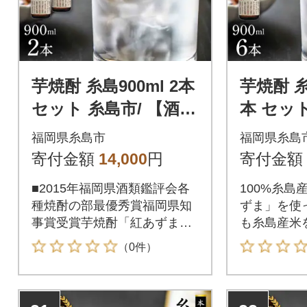
芋焼酎 糸島900ml 2本
芋焼酎 糸島
セット 糸島市/ 【酒屋
本 セット
いとう[ARA093]
【酒屋いと
福岡県糸島市
福岡県糸島
4]
寄付金額
14,000
円
寄付金額
■2015年福岡県酒類鑑評会各
100%糸島
種焼酎の部最優秀賞福岡県知
ずま」を使
事賞受賞芋焼酎「紅あずま」1
も糸島産米
00%糸島産さつまいも「紅あ
クがあり、
（0件）
ずま」を使った芋焼酎。麹米
の芋焼酎で
も糸島産米を使用し甘みとコ
準備が整い
クがあり、やわらかい飲み口
【内容量・規