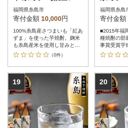
う[ARA003]
[ARA004
福岡県糸島市
福岡県糸島
寄付金額
10,000
円
寄付金額
100%糸島産さつまいも「紅あ
■2015年
ずま」を使った芋焼酎。麹米
種焼酎の部
も糸島産米を使用し甘みとコ
事賞受賞芋
クがあり、やわらかい飲み口
00%糸島
（0件）
の芋焼酎です。【配送期日】
ずま」を使
準備が整い次第、順次発送
も糸島産米
【内容量・規格等】900ml×1
クがあり、
19
20
本【地場産品基準該当理由】
の芋焼酎で
区域内で生産されたさつまい
のをオスス
も・酒米が原材料の50%以上
作り方、ラ
を占めるため。
こだわりの