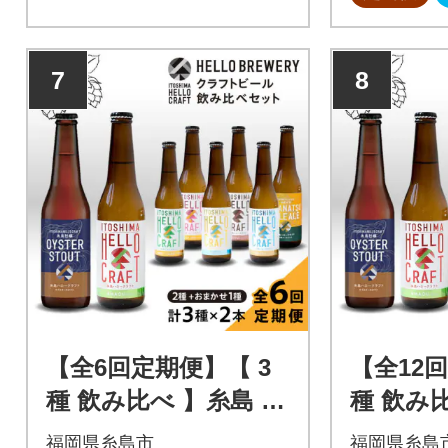
ーベリーワインは爽やかな甘
ワリーで造
みが特徴の甘口ワインです。
ビールです
き水を仕込
7
8
を込めて作
【全6回定期便】【 3
【全12
種 飲み比べ 】糸島 ク
種 飲み
ラフト ビール 瓶詰め
ラフトビ
福岡県糸島市
福岡県糸島