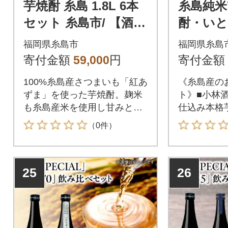
芋焼酎 糸島 1.8L 6本
糸島純米
セット 糸島市/ 【酒屋
酎・い
いとう[ARA097]
酒 3本セ
福岡県糸島市
福岡県糸島
蔵屋[AUA
寄付金額
59,000
円
寄付金額
100%糸島産さつまいも「紅あ
《糸島産の
ずま」を使った芋焼酎。麹米
ト》■小林
も糸島産米を使用し甘みとコ
仕込み本格
クがあり、やわらかい飲み口
として飲み
（0件）
の芋焼酎です。【配送期日】
宇美町、宇
準備が整い次第、順次発送
ある酒造会
【内容量・規格等】1.8L×6本
酎」は、20
25
26
【地場産品基準該当理由】区
評会「県知
域内で生産されたさつまい
る実力のあ
も・酒米が原材料の50%以上
料となる芋(
を占めるため。
は糸島産10