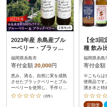
2023年産 糸島産ブル
【全3回
ーベリー・ブラック
種 飲み
ベリーワイン 720ml×
ラフト 
福岡県糸島市
福岡県糸島
2種セット[AHM002]
合わせ6
寄付金額
20,000
円
寄付金額
M002]
恵み、滴る。自然に実を成熟
※こちらは
させたブラックベリーとブル
便商品です
ーベリーを使用し、手作りで
湧き水と特
仕上げた高品質のワインセッ
でしか飲め
（0件）
ト。ブラックベリーワインは
上深江の長
定期便
濃厚で味わい深い辛口。ブル
ることがで