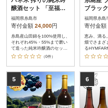
ハネ木 搾りの純米吟
糸島産 
醸酒セット 「至福」
ブラック
【白糸酒造】[AVA00
ン 720
福岡県糸島市
福岡県糸島
2]
[AHM001
寄付金額
24,000
円
寄付金額
糸島産山田錦を100%使用し、
恵み、滴る
それぞれ45%・55%まで磨い
畑でさまざ
て造った純米吟醸酒のセッ
るHYMFAR
ト。ふくよかな香りと味わい
リジナルワ
（0件）
が広がる「白糸45」は、大切
しています
な人との語らいの席に。爽や
然のもと、
かな香りと飲みやすさが好評
栽培。ブル
5
6
な「白糸55」はお料理にもよ
ータンをは
くい合います。
すぐれた大
ブルーベリ
います。