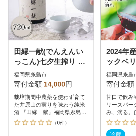
田縁一献(でんえんい
2024年
っこん)七夕生搾り 72
ックベ
0ml×1[AUM002]
リングワイ
福岡県糸島市
福岡県糸島
寄付金額
14,000
円
寄付金額
栽培期間中農薬を使わず育て
甘口で飲み
た井原山の実りを味わう純米
リースパー
酒 『田縁一献』福岡県糸島市
み、滴る。
井原山の麓に広がる美しい棚
せたブラッ
（0件）
田の風景。清流では蛍が舞
し、手作り
冷蔵
い、黄金色の実りと彼岸花が
のワイン2