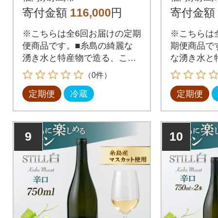
合わせ6本セット[AG
合わせ6
寄付金額
116,000
円
寄付金額
M003]
M004]
※こちらは全6回お届けの定期
※こちらは
便商品です。■糸島の綺麗な
期便商品で
湧き水と特産物で造る、ここ
な湧き水と
でしか飲めないビール!糸島は
こでしか飲
（0件）
上深江の長閑な風景を一望す
は上深江の
定期便
冷蔵
定期便
ることができる、小さなブル
することが
ワリーで造り上げるクラフト
ルワリーで
ビールです。二丈岳の麓の湧
トビールで
き水を仕込み水に使用して心
湧き水を仕
9
10
を込めて作り上げています。
心を込めて
す。