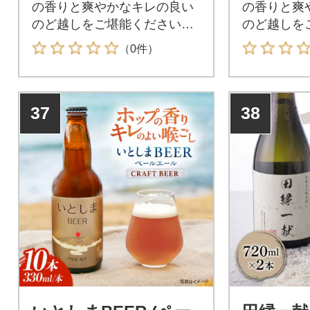
の香りと爽やかなキレの良い
の香りと爽
のど越しをご堪能ください。
のど越しを
人気商品「いとしまBEER(ヴ
人気商品「い
（0件）
ァイツェン)」に続き、「いと
ァイツェン
しまBEER(ペールエール)」が
しまBEER
登場しました!糸島産のビール
登場しまし
37
38
大麦を主原料に仕込んだ、い
大麦を主原
としまBEERペールエール。
としまBE