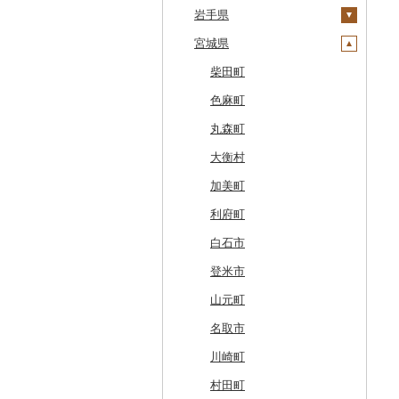
鹿部町
岩手県
十和田市
江差町
宮城県
大鰐町
宮古市
白老町
南部町
軽米町
柴田町
せたな町
五戸町
岩手町
色麻町
旭川市
藤崎町
矢巾町
丸森町
森町
六ヶ所村
釜石市
大衡村
稚内市
東北町
野田村
加美町
標津町
三戸町
普代村
利府町
清里町
東通村
一戸町
白石市
北斗市
黒石市
陸前高田市
登米市
留萌市
おいらせ町
紫波町
山元町
白糠町
鶴田町
滝沢市
名取市
釧路町
階上町
住田町
川崎町
名寄市
深浦町
葛巻町
村田町