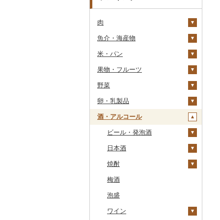
肉
魚介・海産物
牛肉（精肉）
米・パン
牛肉（加工品）
カニ
ステーキ
果物・フルーツ
豚肉（精肉）
エビ
米
すき焼き
ハンバーグ
ズワイガニ
野菜
豚肉（加工品）
いくら
雑穀
ぶどう・マスカット
しゃぶしゃぶ
もつ鍋
ステーキ
タラバガニ
甘エビ
精米
卵・乳製品
鶏肉
うに
餅
いちご
いも
焼肉
ローストビーフ
すき焼き
ハンバーグ
毛ガニ
ボタンエビ
無洗米
巨峰
酒・アルコール
鹿肉
明太子・たらこ
その他穀物加工品
りんご
トマト
卵
牛タン
ビーフジャーキー
しゃぶしゃぶ
もつ鍋
鶏肉（精肉）
かにしゃぶ
伊勢海老
玄米
ナガノパープル
じゃがいも
馬肉
その他魚卵
パン
もも
玉ねぎ
チーズ
ビール・発泡酒
和牛
その他牛肉（加工品）
焼肉
ハム
ハム・ソーセージ
その他カニ
その他エビ
明太子
金芽米
ピオーネ
さつまいも
フルーツトマト
羊肉・ラム肉（ジンギス
貝
メロン
ねぎ
ヨーグルト
日本酒
黒毛和牛
アグー豚
ソーセージ・ウインナ
唐揚げ
たらこ
数の子
ゆめぴりか
デラウェア
その他いも
ミニトマト
ビール
カン）
ー
うなぎ
さくらんぼ
とうもろこし
牛乳
焼酎
白老牛
その他豚肉（精肉）
中津からあげ
からすみ
帆立（ホタテ）
つや姫
シャインマスカット
その他トマト
発泡酒
純米大吟醸
鴨肉
ベーコン・サラミ
鮮魚
梨
根菜
バター
梅酒
仙台牛
水炊き
キャビア
鮑（アワビ）
コシヒカリ
その他ぶどう・マスカ
地ビール・クラフトビ
純米吟醸
芋焼酎
猪肉
その他豚肉（加工品）
ット
ール
イカ・タコ
マンゴー
アスパラガス
その他乳製品
泡盛
米沢牛
地鶏
その他魚卵
牡蠣（カキ）
鮭・サーモン
はえぬき
和梨
人参
大吟醸
麦焼酎
その他肉・加工品
海苔・海藻
みかん・柑橘
豆
ワイン
山形牛
赤鶏さつま
あさり
マグロ
イカ
さがびより
洋梨・ラフランス
大根
吟醸
米焼酎