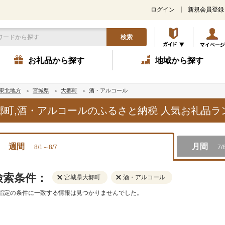
ログイン
新規会員登録
検索
お礼品から探す
地域から探す
東北地方
宮城県
大郷町
酒・アルコール
大郷町,酒・アルコールのふるさと納税 人気お礼品
週間
月間
8/1～8/7
7/
検索条件：
宮城県大郷町
酒・アルコール
指定の条件に一致する情報は見つかりませんでした。