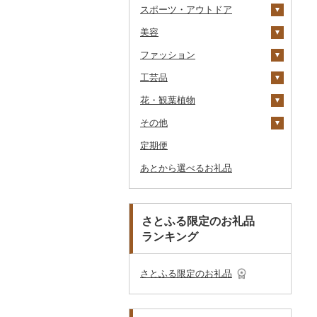
スポーツ・アウトドア
アイス・ジェラート
その他麺
スープ
酢
パソコン・周辺機器
食事券
家具・インテリア
八女茶
豆乳
その他鍋
JTBふるさと旅行券
美容
その他洋菓子
豆腐・納豆
だし
TV・オーディオ・カメラ
温泉・サウナ・スパ利用
寝具
ゴルフ
その他茶
その他飲料・ジュース
タンス
（紙券）
券
ファッション
煎餅・おかき
漬物
食用油
美容・健康家電
タオル
釣り
スキンケア
豆腐
机・テーブル
布団
ゴルフボール
その他旅行券
水族館
工芸品
羊羹
缶詰・瓶詰
はちみつ
カー用品
文房具・印鑑
サイクリング
シャンプー・リンス
鞄・バッグ
納豆
梅干
えごま油
椅子・チェア・ソファ
枕
泉州タオル
ゴルフクラブ
化粧水・乳液・美容液
動物園
花・観葉植物
饅頭
乾物
ドレッシング
時計
食器
アウトドア・キャンプ
石鹸・ボディーソープ
洋服
織物
キムチ
肉
オリーブオイル
その他家具・インテリ
毛布
その他タオル
ボールペン
ゴルフウェア
洗顔
トートバッグ・ショル
釣り
ア
ダーバッグ
その他
大福
燻製（スモーク）
その他調味料
その他家電
キッチン用品
その他スポーツ
入浴剤
和服
陶器・漆器
観葉植物・苗木
その他漬物
魚
ごま油
タオルケット
ノート・ファイル
グラス・カップ
その他ゴルフ
その他スキンケア
女性・レディース
本場奄美大島紬
ダイビング
キャリーバッグ・スー
定期便
その他和菓子
おせち
日用品
アロマ
靴・履物
その他装飾品・工芸品
花
地域サービス
果物
その他食用油
みりん
その他寝具
印鑑
タンブラー
包丁
ウェア・ユニフォーム
男性・メンズ
その他織物
信楽焼
ツケース
スキーチケット・リフト
あとから選べるお礼品
その他加工品
楽器・器材
プロテイン
アクセサリー
盆栽・その他
その他
ジャム
ケチャップ
その他文房具
箸
フライパン
洗剤
その他スポーツ
子供・ベビー
靴・シューズ
唐津焼
数珠
胡蝶蘭
券
その他鞄・バッグ
本・CD・DVD
その他美容
その他服飾小物
その他缶詰・瓶詰
こしょう
スプーン・フォーク・
鍋
トイレットペーパー
その他洋服
スリッパ・下駄・草履
ペンダント・ネックレ
備前焼
工芸品
造花・プリザーブドフ
ゴルフプレー券
ナイフ
ス
ラワー
おもちゃ・ぬいぐるみ
その他調味料
まな板
ティッシュ
その他靴・履物
財布
美濃焼
播州そろばん
花火大会チケット
GDOふるさとゴルフ
さとふる限定のお礼品
皿・椀
ピアス・イヤリング
その他花
プレークーポン
ランキング
ご当地キャラクター
土鍋
その他日用品
ショール・ストール
村上木彫堆朱
美濃和紙
カタログギフト
弁当箱
真珠・パール
その他のゴルフプレー
ベビー用品
その他キッチン用品
ネクタイ・ベルト
その他陶器・漆器
民芸品
その他体験・チケット
券
その他食器
その他アクセサリー
さとふる限定のお礼品
ペット用品
マフラー・手袋
防災グッズ
その他服飾小物