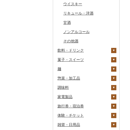
干物
すいか
きのこ
ウイスキー
常陸牛
その他鶏肉
しじみ
イワシ
タコ
海苔
あきたこまち
みかん
自然薯
その他日本酒
黒糖焼酎
白ワイン
その他魚介・加工品
キウイ
その他野菜
リキュール・洋酒
上州牛
サザエ
カツオ
わかめ
ししゃも
ひとめぼれ
レモン
レンコン
しいたけ
その他焼酎
赤ワイン
柿（カキ）
甘酒
飛騨牛
はまぐり
金目鯛
ひじき
その他干物
しらす・ちりめん
ミルキークィーン
不知火・デコポン
にんにく・生姜
松茸
山菜
シャンパン・スパーク
リングワイン
ドライフルーツ
ノンアルコール
近江牛
その他貝
クエ
その他海苔・海藻
かまぼこ・練り製品
ななつぼし
せとか
その他根菜
その他きのこ
かぼちゃ
その他ワイン
その他果物
その他酒
神戸牛・神戸ビーフ
くじら
その他魚介・加工品
その他米
文旦
干し柿
茄子
飲料・ドリンク
但馬牛
サバ
まどんな
干し芋
びわ
レタス
菓子・スイーツ
水・ミネラルウォーター
土佐あかうし
さんま
ポンカン
その他ドライフルーツ
ブルーベリー
その他野菜
麺
コーヒー・コーヒー豆
ケーキ
佐賀牛
鯛
その他柑橘
パイナップル
惣菜・加工品
茶
クッキー
ラーメン
長崎和牛
のどぐろ
栗
飲料
調味料
果汁飲料
焼き菓子
うどん
惣菜
あか牛
ふぐ
その他果物
コーヒー豆
飲料
家電製品
紅茶
プリン
そば
カレー・シチュー
砂糖
宮崎牛
ブリ
粉
茶葉・ティーバッグ
りんごジュース
餃子
旅行券・宿泊券
その他飲料・ジュース
ゼリー
パスタ
鍋
塩
季節・空調家電
その他牛肉（精肉）
ほっけ
ドリップ
静岡茶
みかんジュース（オレ
飲料
シュウマイ
カレー
ンジジュース）
体験・チケット
チョコレート
ひやむぎ
ピザ
醤油
キッチン家電
旅行券
その他鮮魚
足柄茶
茶葉・ティーバッグ
野菜ジュース
コロッケ
シチュー
肉
その他果汁飲料
雑貨・日用品
カステラ
そうめん
レトルト
味噌
照明器具
宿泊券
PayPay商品券
知覧茶
炭酸飲料
その他惣菜
魚
JTBふるさと旅行クー
ポン（Eメール発行）