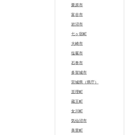
美唄市
青森市
花巻市
栗原市
厚岸町
田子町
岩泉町
富谷市
南富良野町
新郷村
田野畑村
岩沼市
上富良野町
横浜町
盛岡市
七ヶ宿町
和寒町
野辺地町
遠野市
大崎市
紋別市
佐井村
奥州市
塩竈市
乙部町
六戸町
雫石町
石巻市
根室市
五所川原市
岩手県（県庁）
多賀城市
三笠市
平川市
一関市
宮城県（県庁）
東川町
蓬田村
久慈市
亘理町
厚真町
中泊町
西和賀町
蔵王町
奥尻町
外ヶ浜町
北上市
女川町
網走市
つがる市
平泉町
気仙沼市
浦河町
弘前市
洋野町
美里町