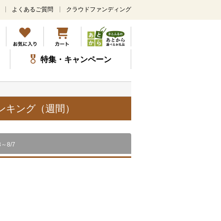
よくあるご質問
クラウドファンディング
メ
イ
ン
コ
ン
特集・キャンペーン
テ
ン
ツ
に
ス
ランキング（週間）
キ
ッ
プ
8～8/7