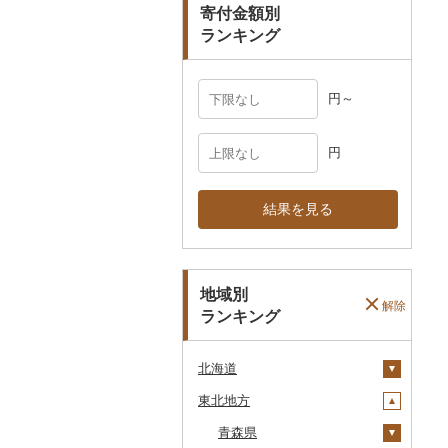
寄付金額別
その他雑貨
ランキング
円～
円
結果を見る
地域別
解除
ランキング
北海道
東北地方
安平町
八雲町
青森県