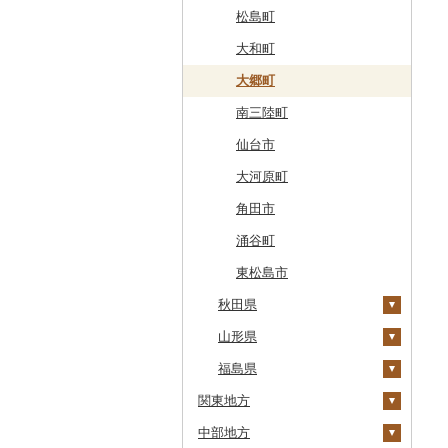
広尾町
鰺ヶ沢町
大船渡市
松島町
中札内村
むつ市
山田町
大和町
滝川市
田舎館村
大槌町
大郷町
比布町
青森県（県庁）
南三陸町
鶴居村
三沢市
仙台市
釧路市
西目屋村
大河原町
苫前町
角田市
当別町
涌谷町
占冠村
東松島市
上士幌町
秋田県
平取町
山形県
大潟村
七飯町
福島県
横手市
村山市
関東地方
北見市
能代市
尾花沢市
天栄村
中部地方
登別市
茨城県
小坂町
上山市
広野町