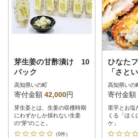
芽生姜の甘酢漬け 10
ひなた
パック
「さと
ケ」 3
高知県いの町
高知県いの
寄付金額
42,000
円
寄付金額
芽生姜とは、生姜の収穫時期
里芋とお塩
にわずかしか採れない生姜
くる「ほく
の"芽"のこと。
ケ」
（0件）