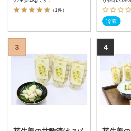
す。地元の
（1件）
の達人たち
冷蔵
埋め込んで
ら生える天
い状態で生
3
4