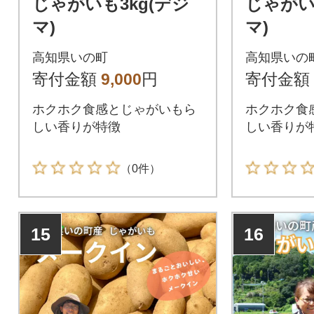
じゃがいも3kg(デジ
じゃがい
マ)
マ)
高知県いの町
高知県いの
寄付金額
9,000
円
寄付金額
ホクホク食感とじゃがいもら
ホクホク食
しい香りが特徴
しい香りが
（0件）
15
16