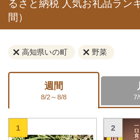
るさと納税 人気お礼品ラン
間）
高知県いの町
野菜
週間
8/2～8/8
7
1
2