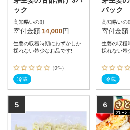
芽生姜の甘酢漬け 3パ
芽生姜の
ック
パック
高知県いの町
高知県いの
寄付金額
14,000
円
寄付金額
生姜の収穫時期にわずかしか
生姜の収穫
採れない希少なお品です!
採れない希
（0件）
冷蔵
冷蔵
5
6