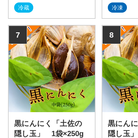
冷蔵
冷凍
7
8
黒にんにく「土佐の
黒にん
隠し玉」 1袋×250g
隠し玉」 