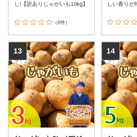
し!【訳ありじゃがいも10kg】
しい香りが
（0件）
13
14