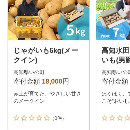
じゃがいも5kg(メー
高知水田
クイン)
いも(男爵
高知県いの町
高知県いの
寄付金額
18,000
円
寄付金額
赤土が育てた、やさしい甘さ
ほくほく、
のメークイン
こそ“おいし
（0件）