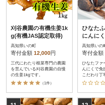
刈谷農園の有機生姜1k
ひなた
g(有機JAS認定取得)
にんにく(
高知県いの町
高知県いの
寄付金額
12,000
円
寄付金額
三代にわたり根菜専門の農園
ひなたファ
を営んでいる刈谷農園の自慢
んにくで免
の生姜1kgです。
こだわり丁
知県いの町
（1件）
を届けるひ
11
12