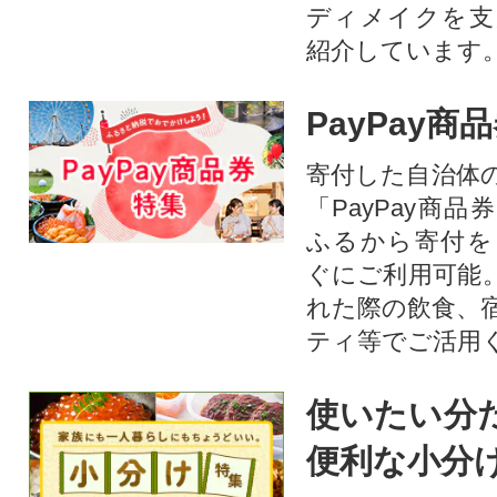
ディメイクを支
紹介しています
PayPay商
寄付した自治体
「PayPay商
ふるから寄付を
ぐにご利用可能
れた際の飲食、
ティ等でご活用
使いたい分
便利な小分