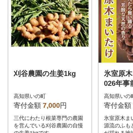
刈谷農園の生姜1kg
氷室原木
026年事
高知県いの町
高知県いの
寄付金額
7,000
円
寄付金額
三代にわたり根菜専門の農園
氷室原木ま
を営んでいる刈谷農園の自慢
源流のふも
の生姜1kgです。
が採れる地