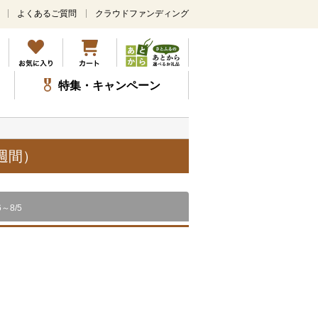
よくあるご質問
クラウドファンディング
メ
イ
ン
コ
ン
特集・キャンペーン
テ
ン
ツ
に
ス
週間）
キ
ッ
プ
6～8/5