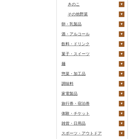
干物
すいか
きのこ
常陸牛
その他鶏肉
しじみ
イワシ
タコ
海苔
あきたこまち
みかん
自然薯
その他魚介・加工品
キウイ
その他野菜
上州牛
サザエ
カツオ
わかめ
ししゃも
ひとめぼれ
レモン
レンコン
しいたけ
卵・乳製品
柿（カキ）
飛騨牛
はまぐり
金目鯛
ひじき
その他干物
しらす・ちりめん
ミルキークィーン
不知火・デコポン
にんにく・生姜
松茸
山菜
酒・アルコール
ドライフルーツ
卵
近江牛
その他貝
クエ
その他海苔・海藻
かまぼこ・練り製品
ななつぼし
せとか
その他根菜
その他きのこ
かぼちゃ
飲料・ドリンク
その他果物
チーズ
ビール・発泡酒
神戸牛・神戸ビーフ
くじら
その他魚介・加工品
その他米
文旦
干し柿
茄子
菓子・スイーツ
ヨーグルト
日本酒
水・ミネラルウォーター
但馬牛
サバ
まどんな
干し芋
びわ
レタス
ビール
麺
牛乳
焼酎
コーヒー・コーヒー豆
ケーキ
土佐あかうし
さんま
ポンカン
その他ドライフルーツ
ブルーベリー
その他野菜
発泡酒
純米大吟醸
惣菜・加工品
バター
梅酒
茶
クッキー
ラーメン
佐賀牛
鯛
その他柑橘
パイナップル
地ビール・クラフトビ
純米吟醸
芋焼酎
飲料
ール
調味料
その他乳製品
泡盛
果汁飲料
焼き菓子
うどん
惣菜
長崎和牛
のどぐろ
栗
大吟醸
麦焼酎
コーヒー豆
飲料
家電製品
ワイン
紅茶
プリン
そば
カレー・シチュー
砂糖
あか牛
ふぐ
その他果物
吟醸
米焼酎
粉
茶葉・ティーバッグ
りんごジュース
餃子
旅行券・宿泊券
ウイスキー
その他飲料・ジュース
ゼリー
パスタ
鍋
塩
季節・空調家電
宮崎牛
ブリ
その他日本酒
黒糖焼酎
白ワイン
ドリップ
静岡茶
みかんジュース（オレ
飲料
シュウマイ
カレー
ンジジュース）
体験・チケット
リキュール・洋酒
チョコレート
ひやむぎ
ピザ
醤油
キッチン家電
旅行券
その他牛肉（精肉）
ほっけ
その他焼酎
赤ワイン
足柄茶
茶葉・ティーバッグ
野菜ジュース
コロッケ
シチュー
肉
その他果汁飲料
雑貨・日用品
甘酒
カステラ
そうめん
レトルト
味噌
照明器具
宿泊券
PayPay商品券
その他鮮魚
シャンパン・スパーク
知覧茶
炭酸飲料
その他惣菜
魚
JTBふるさと旅行クー
リングワイン
ポン（Eメール発行）
スポーツ・アウトドア
ノンアルコール
アイス・ジェラート
その他麺
スープ
酢
パソコン・周辺機器
食事券
家具・インテリア
八女茶
豆乳
その他鍋
その他ワイン
JTBふるさと旅行券