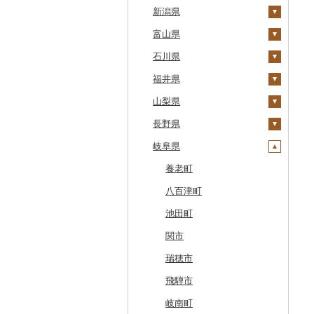
江差町
宮城県
栃木県
新潟県
大鰐町
宮古市
土浦市
白老町
秋田県
群馬県
富山県
南部町
軽米町
柴田町
取手市
那須塩原市
十日町市
せたな町
山形県
埼玉県
石川県
五戸町
岩手町
色麻町
大潟村
つくば市
市貝町
榛東村
弥彦村
射水市
旭川市
福島県
千葉県
福井県
藤崎町
矢巾町
丸森町
横手市
村山市
稲敷市
塩谷町
下仁田町
春日部市
阿賀町
氷見市
羽咋市
森町
東京都
山梨県
六ヶ所村
釜石市
大衡村
能代市
尾花沢市
天栄村
潮来市
上三川町
玉村町
蕨市
勝浦市
出雲崎町
朝日町
七尾市
美浜町
稚内市
神奈川県
長野県
東北町
野田村
加美町
小坂町
上山市
広野町
五霞町
佐野市
安中市
戸田市
袖ケ浦市
八王子市
魚沼市
高岡市
白山市
小浜市
富士吉田市
標津町
岐阜県
三戸町
普代村
利府町
仙北市
河北町
鏡石町
北茨城市
真岡市
川場村
毛呂山町
我孫子市
日野市
南足柄市
佐渡市
魚津市
穴水町
越前町
甲斐市
高森町
清里町
東通村
一戸町
白石市
井川町
酒田市
須賀川市
境町
高根沢町
昭和村
久喜市
長柄町
昭島市
松田町
燕市
砺波市
輪島市
若狭町
山梨市
御代田町
養老町
北斗市
黒石市
陸前高田市
登米市
潟上市
新庄市
小野町
かすみがうら市
大田原市
甘楽町
ふじみ野市
芝山町
武蔵村山市
大井町
南魚沼市
入善町
中能登町
鯖江市
富士川町
飯田市
八百津町
留萌市
おいらせ町
紫波町
山元町
三種町
長井市
棚倉町
牛久市
栃木市
明和町
川島町
八千代市
葛飾区
中井町
関川村
黒部市
石川県（県庁）
高浜町
大月市
青木村
池田町
白糠町
鶴田町
滝沢市
名取市
藤里町
小国町
古殿町
常陸太田市
日光市
沼田市
上里町
横芝光町
小金井市
愛川町
新発田市
立山町
野々市市
勝山市
富士河口湖町
南箕輪村
関市
釧路町
階上町
住田町
川崎町
湯沢市
南陽市
昭和村
つくばみらい市
小山市
桐生市
川口市
多古町
墨田区
山北町
加茂市
富山県（県庁）
能登町
福井県（県庁）
韮崎市
長野県（県庁）
瑞穂市
名寄市
深浦町
葛巻町
村田町
大館市
中山町
下郷町
下妻市
宇都宮市
吉岡町
飯能市
白子町
東久留米市
真鶴町
小千谷市
小矢部市
能美市
越前市
南アルプス市
上松町
飛騨市
美唄市
青森市
花巻市
栗原市
由利本荘市
庄内町
西郷村
茨城町
栃木県（県庁）
太田市
長瀞町
栄町
利島村
清川村
田上町
滑川市
津幡町
坂井市
市川三郷町
高山村
岐南町