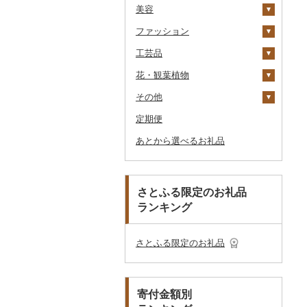
美容
その他酒
その他洋菓子
豆腐・納豆
だし
TV・オーディオ・カメラ
温泉・サウナ・スパ利用
寝具
ゴルフ
その他茶
その他飲料・ジュース
タンス
（紙券）
券
ファッション
煎餅・おかき
漬物
食用油
美容・健康家電
タオル
釣り
スキンケア
豆腐
机・テーブル
布団
ゴルフボール
その他旅行券
水族館
工芸品
羊羹
缶詰・瓶詰
はちみつ
カー用品
文房具・印鑑
サイクリング
シャンプー・リンス
鞄・バッグ
納豆
梅干
えごま油
椅子・チェア・ソファ
枕
泉州タオル
ゴルフクラブ
化粧水・乳液・美容液
動物園
花・観葉植物
饅頭
乾物
ドレッシング
時計
食器
アウトドア・キャンプ
石鹸・ボディーソープ
洋服
織物
キムチ
肉
オリーブオイル
その他家具・インテリ
毛布
その他タオル
ボールペン
ゴルフウェア
洗顔
トートバッグ・ショル
釣り
ア
ダーバッグ
その他
大福
燻製（スモーク）
その他調味料
その他家電
キッチン用品
その他スポーツ
入浴剤
和服
陶器・漆器
観葉植物・苗木
その他漬物
魚
ごま油
タオルケット
ノート・ファイル
グラス・カップ
その他ゴルフ
その他スキンケア
女性・レディース
本場奄美大島紬
ダイビング
キャリーバッグ・スー
定期便
その他和菓子
おせち
日用品
アロマ
靴・履物
その他装飾品・工芸品
花
地域サービス
果物
その他食用油
みりん
その他寝具
印鑑
タンブラー
包丁
ウェア・ユニフォーム
男性・メンズ
その他織物
信楽焼
ツケース
スキーチケット・リフト
あとから選べるお礼品
その他加工品
楽器・器材
プロテイン
アクセサリー
盆栽・その他
その他
ジャム
ケチャップ
その他文房具
箸
フライパン
洗剤
その他スポーツ
子供・ベビー
靴・シューズ
唐津焼
数珠
胡蝶蘭
券
その他鞄・バッグ
本・CD・DVD
その他美容
その他服飾小物
その他缶詰・瓶詰
こしょう
スプーン・フォーク・
鍋
トイレットペーパー
その他洋服
スリッパ・下駄・草履
ペンダント・ネックレ
備前焼
工芸品
造花・プリザーブドフ
ゴルフプレー券
ナイフ
ス
ラワー
おもちゃ・ぬいぐるみ
その他調味料
まな板
ティッシュ
その他靴・履物
財布
美濃焼
播州そろばん
花火大会チケット
GDOふるさとゴルフ
さとふる限定のお礼品
皿・椀
ピアス・イヤリング
その他花
プレークーポン
ランキング
ご当地キャラクター
土鍋
その他日用品
ショール・ストール
村上木彫堆朱
美濃和紙
カタログギフト
弁当箱
真珠・パール
その他のゴルフプレー
ベビー用品
その他キッチン用品
ネクタイ・ベルト
その他陶器・漆器
民芸品
その他体験・チケット
券
その他食器
その他アクセサリー
さとふる限定のお礼品
ペット用品
マフラー・手袋
防災グッズ
その他服飾小物
寄付金額別
その他雑貨