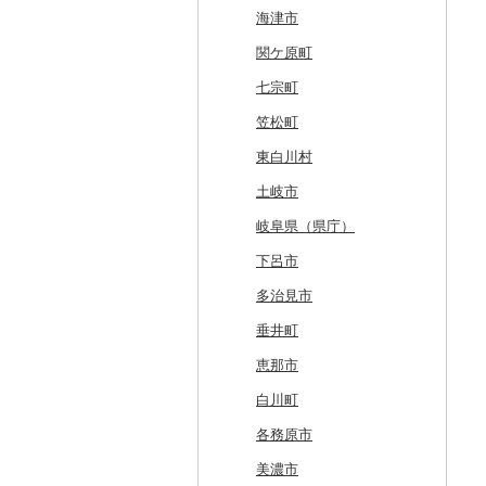
中札内村
むつ市
山田町
大和町
寒河江市
福島市
水戸市
草津町
吉見町
佐倉市
板橋区
横浜市
湯沢町
甲州市
売木村
海津市
滝川市
田舎館村
大槌町
大郷町
西川町
新地町
鉾田市
高崎市
東松山市
木更津市
渋谷区
茅ヶ崎市
新潟市
丹波山村
小諸市
関ケ原町
比布町
青森県（県庁）
南三陸町
高畠町
葛尾村
桜川市
群馬県（県庁）
入間市
茂原市
千代田区
川崎市
木曽町
七宗町
鶴居村
三沢市
仙台市
山形市
三島町
石岡市
大泉町
志木市
野田市
新宿区
厚木市
箕輪町
笠松町
釧路市
西目屋村
大河原町
三川町
桑折町
茨城県（県庁）
長野原町
北本市
山武市
江東区
海老名市
駒ヶ根市
東白川村
苫前町
角田市
大江町
矢吹町
坂東市
中之条町
桶川市
鴨川市
青梅市
相模原市
王滝村
土岐市
当別町
涌谷町
米沢市
国見町
小美玉市
加須市
印西市
国立市
座間市
千曲市
岐阜県（県庁）
占冠村
東松島市
檜枝岐村
日立市
三郷市
神崎町
品川区
二宮町
辰野町
下呂市
上士幌町
喜多方市
大子町
八潮市
船橋市
福生市
茅野市
多治見市
平取町
南相馬市
鹿嶋市
越生町
千葉市
小平市
喬木村
垂井町
七飯町
会津若松市
阿見町
さいたま市
白井市
文京区
阿智村
恵那市
北見市
大熊町
那珂市
鴻巣市
成田市
大田区
小川村
白川町
登別市
浅川町
筑西市
嵐山町
富津市
豊島区
宮田村
各務原市
訓子府町
相馬市
八千代町
越谷市
浦安市
西東京市
飯綱町
美濃市