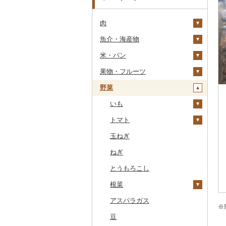
肉
魚介・海産物
牛肉（精肉）
米・パン
牛肉（加工品）
カニ
ステーキ
果物・フルーツ
豚肉（精肉）
エビ
米
すき焼き
ハンバーグ
ズワイガニ
野菜
豚肉（加工品）
いくら
雑穀
ぶどう・マスカット
しゃぶしゃぶ
もつ鍋
ステーキ
タラバガニ
甘エビ
精米
鶏肉
うに
餅
いちご
いも
焼肉
ローストビーフ
すき焼き
ハンバーグ
毛ガニ
ボタンエビ
無洗米
巨峰
鹿肉
明太子・たらこ
その他穀物加工品
りんご
トマト
牛タン
ビーフジャーキー
しゃぶしゃぶ
もつ鍋
鶏肉（精肉）
かにしゃぶ
伊勢海老
玄米
ナガノパープル
じゃがいも
馬肉
その他魚卵
パン
もも
玉ねぎ
和牛
その他牛肉（加工品）
焼肉
ハム
ハム・ソーセージ
その他カニ
その他エビ
明太子
金芽米
ピオーネ
さつまいも
フルーツトマト
羊肉・ラム肉（ジンギス
貝
メロン
ねぎ
黒毛和牛
アグー豚
ソーセージ・ウインナ
唐揚げ
たらこ
数の子
ゆめぴりか
デラウェア
その他いも
ミニトマト
カン）
ー
うなぎ
さくらんぼ
とうもろこし
白老牛
その他豚肉（精肉）
中津からあげ
からすみ
帆立（ホタテ）
つや姫
シャインマスカット
その他トマト
鴨肉
ベーコン・サラミ
鮮魚
梨
根菜
仙台牛
水炊き
キャビア
鮑（アワビ）
コシヒカリ
その他ぶどう・マスカ
猪肉
その他豚肉（加工品）
ット
イカ・タコ
マンゴー
アスパラガス
米沢牛
地鶏
その他魚卵
牡蠣（カキ）
鮭・サーモン
はえぬき
和梨
人参
※
その他肉・加工品
海苔・海藻
みかん・柑橘
豆
山形牛
赤鶏さつま
あさり
マグロ
イカ
さがびより
洋梨・ラフランス
大根