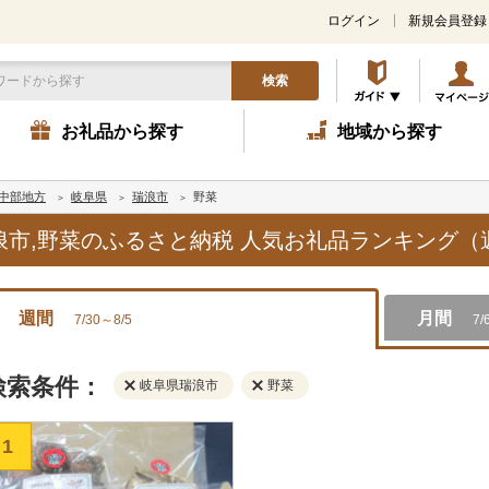
ログイン
新規会員登録
検索
お礼品から探す
地域から探す
中部地方
岐阜県
瑞浪市
野菜
瑞浪市,野菜のふるさと納税 人気お礼品ランキング（
週間
月間
7/30～8/5
7/
検索条件：
岐阜県瑞浪市
野菜
1