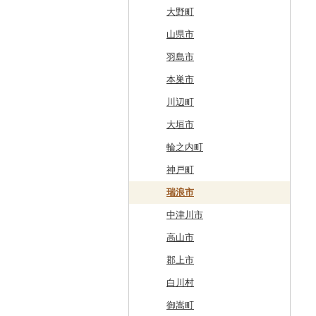
厚岸町
田子町
岩泉町
富谷市
にかほ市
大石田町
二本松市
神栖市
那珂川町
高山村
羽生市
香取市
瑞穂町
開成町
五泉市
富山市
宝達志水町
あわら市
都留市
南木曽町
大野町
南富良野町
新郷村
田野畑村
岩沼市
羽後町
川西町
猪苗代町
常総市
茂木町
みどり市
小鹿野町
習志野市
大島町
藤沢市
三条市
南砺市
金沢市
福井市
山梨県（県庁）
朝日村
山県市
上富良野町
横浜町
盛岡市
七ヶ宿町
秋田県（県庁）
鶴岡市
川俣町
東海村
那須烏山市
千代田町
坂戸市
銚子市
府中市
神奈川県（県庁）
見附市
内灘町
大野市
道志村
長野市
羽島市
和寒町
野辺地町
遠野市
大崎市
秋田市
山形県（県庁）
郡山市
美浦村
矢板市
みなかみ町
鳩山町
君津市
国分寺市
鎌倉市
糸魚川市
かほく市
敦賀市
忍野村
根羽村
本巣市
紋別市
佐井村
奥州市
塩竈市
男鹿市
金山町
西会津町
大洗町
さくら市
片品村
埼玉県（県庁）
旭市
東村山市
大和市
胎内市
小松市
おおい町
笛吹市
池田町
川辺町
乙部町
六戸町
雫石町
石巻市
美郷町
東根市
玉川村
河内町
足利市
富岡市
神川町
南房総市
中央区
伊勢原市
上越市
志賀町
永平寺町
中央市
須坂市
大垣市
根室市
五所川原市
岩手県（県庁）
多賀城市
東成瀬村
飯豊町
いわき市
ひたちなか市
那須町
館林市
東秩父村
八街市
あきる野市
小田原市
阿賀野市
加賀市
北杜市
川上村
輪之内町
三笠市
平川市
一関市
宮城県（県庁）
五城目町
鮭川村
南会津町
龍ケ崎市
鹿沼市
伊勢崎市
横瀬町
東金市
中野区
湯河原町
津南町
鳴沢村
信濃町
神戸町
東川町
蓬田村
久慈市
亘理町
北秋田市
大蔵村
田村市
守谷市
下野市
東吾妻町
三芳町
九十九里町
荒川区
秦野市
新潟県（県庁）
西桂町
南牧村
瑞浪市
厚真町
中泊町
西和賀町
蔵王町
八峰町
山辺町
磐梯町
常陸大宮市
益子町
前橋市
幸手市
いすみ市
北区
綾瀬市
柏崎市
身延町
伊那市
中津川市
奥尻町
外ヶ浜町
北上市
女川町
鹿角市
戸沢村
三春町
笠間市
芳賀町
藤岡市
日高市
東庄町
多摩市
横須賀市
村上市
早川町
立科町
高山市
網走市
つがる市
平泉町
気仙沼市
大仙市
舟形町
本宮市
行方市
野木町
邑楽町
蓮田市
館山市
稲城市
三浦市
妙高市
南部町
東御市
郡上市
浦河町
弘前市
洋野町
美里町
八郎潟町
最上町
柳津町
結城市
板倉町
川越市
大網白里市
世田谷区
大磯町
聖籠町
昭和町
中野市
白川村
広尾町
鰺ヶ沢町
大船渡市
松島町
真室川町
鮫川村
城里町
嬬恋村
宮代町
一宮町
日の出町
箱根町
刈羽村
甲府市
豊丘村
御嵩町