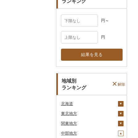
ランキング
円～
円
結果を見る
地域別
解除
ランキング
北海道
東北地方
安平町
関東地方
八雲町
青森県
中部地方
鹿部町
岩手県
茨城県
十和田市