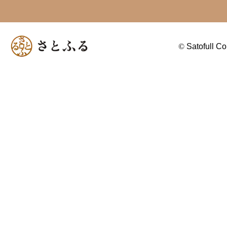
©
Satofull Co.