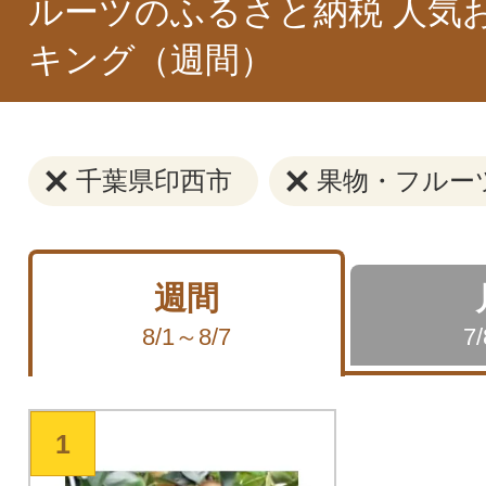
ルーツのふるさと納税 人気
キング（週間）
千葉県印西市
果物・フルー
週間
8/1～8/7
7
1