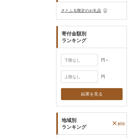
その他のゴルフプレー
ベビー用品
その他キッチン用品
ネクタイ・ベルト
その他陶器・漆器
民芸品
その他体験・チケット
券
その他食器
その他アクセサリー
さとふる限定のお礼品
ペット用品
マフラー・手袋
防災グッズ
その他服飾小物
寄付金額別
その他雑貨
ランキング
円～
円
結果を見る
地域別
解除
ランキング