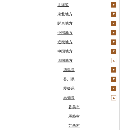
北海道
東北地方
安平町
関東地方
八雲町
青森県
中部地方
鹿部町
岩手県
茨城県
十和田市
近畿地方
江差町
宮城県
栃木県
新潟県
大鰐町
宮古市
土浦市
中国地方
白老町
秋田県
群馬県
富山県
三重県
南部町
軽米町
柴田町
取手市
那須塩原市
十日町市
四国地方
せたな町
山形県
埼玉県
石川県
滋賀県
鳥取県
五戸町
岩手町
色麻町
大潟村
つくば市
市貝町
榛東村
弥彦村
射水市
鈴鹿市
旭川市
福島県
千葉県
福井県
京都府
島根県
徳島県
藤崎町
矢巾町
丸森町
横手市
村山市
稲敷市
塩谷町
下仁田町
春日部市
阿賀町
氷見市
羽咋市
伊賀市
長浜市
鳥取県（県庁）
森町
東京都
山梨県
大阪府
岡山県
香川県
六ヶ所村
釜石市
大衡村
能代市
尾花沢市
天栄村
潮来市
上三川町
玉村町
蕨市
勝浦市
出雲崎町
朝日町
七尾市
美浜町
木曽岬町
高島市
宮津市
米子市
雲南市
阿波市
稚内市
神奈川県
長野県
兵庫県
広島県
愛媛県
東北町
野田村
加美町
小坂町
上山市
広野町
五霞町
佐野市
安中市
戸田市
袖ケ浦市
八王子市
魚沼市
高岡市
白山市
小浜市
富士吉田市
多気町
草津市
伊根町
茨木市
大山町
海士町
津山市
牟岐町
高松市
標津町
岐阜県
奈良県
山口県
高知県
三戸町
普代村
利府町
仙北市
河北町
鏡石町
北茨城市
真岡市
川場村
毛呂山町
我孫子市
日野市
南足柄市
佐渡市
魚津市
穴水町
越前町
甲斐市
高森町
松阪市
近江八幡市
与謝野町
豊能町
上郡町
琴浦町
津和野町
西粟倉村
安芸太田町
那賀町
直島町
今治市
清里町
静岡県
和歌山県
東通村
一戸町
白石市
井川町
酒田市
須賀川市
境町
高根沢町
昭和村
久喜市
長柄町
昭島市
松田町
燕市
砺波市
輪島市
若狭町
山梨市
御代田町
養老町
桑名市
竜王町
福知山市
枚方市
神河町
曽爾村
日野町
飯南町
久米南町
世羅町
柳井市
三好市
さぬき市
鬼北町
香美市
北斗市
愛知県
黒石市
陸前高田市
登米市
潟上市
新庄市
小野町
かすみがうら市
大田原市
甘楽町
ふじみ野市
芝山町
武蔵村山市
大井町
南魚沼市
入善町
中能登町
鯖江市
富士川町
飯田市
八百津町
下田市
志摩市
甲賀市
亀岡市
河内長野市
小野市
河合町
湯浅町
鳥取市
安来市
真庭市
大竹市
平生町
鳴門市
多度津町
西予市
馬路村
留萌市
おいらせ町
紫波町
山元町
三種町
長井市
棚倉町
牛久市
栃木市
明和町
川島町
八千代市
葛飾区
中井町
関川村
黒部市
石川県（県庁）
高浜町
大月市
青木村
池田町
静岡市
清須市
明和町
湖南市
城陽市
泉佐野市
太子町
宇陀市
有田市
北栄町
知夫村
新見市
廿日市市
山口県（県庁）
藍住町
三豊市
八幡浜市
芸西村