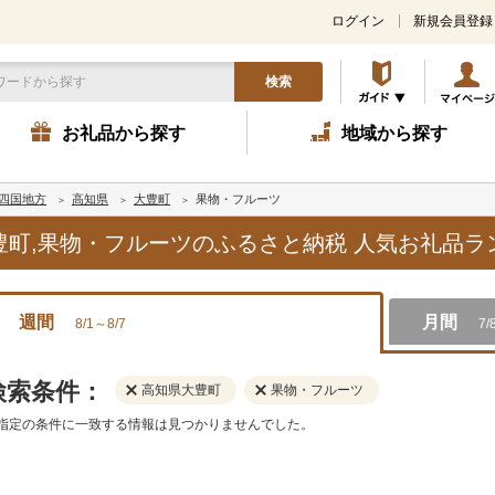
ログイン
新規会員登録
検索
お礼品から探す
地域から探す
四国地方
高知県
大豊町
果物・フルーツ
大豊町,果物・フルーツのふるさと納税 人気お礼品
週間
月間
8/1～8/7
7/
検索条件：
高知県大豊町
果物・フルーツ
指定の条件に一致する情報は見つかりませんでした。