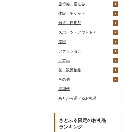
旅行券・宿泊券
きのこ
ウイスキー
その他飲料・ジュース
ゼリー
パスタ
鍋
塩
季節・空調家電
自然薯
その他日本酒
黒糖焼酎
白ワイン
ドリップ
静岡茶
みかんジュース（オレ
飲料
シュウマイ
カレー
ンジジュース）
体験・チケット
その他野菜
リキュール・洋酒
チョコレート
ひやむぎ
ピザ
醤油
キッチン家電
旅行券
レンコン
しいたけ
その他焼酎
赤ワイン
足柄茶
茶葉・ティーバッグ
野菜ジュース
コロッケ
シチュー
肉
その他果汁飲料
雑貨・日用品
甘酒
カステラ
そうめん
レトルト
味噌
照明器具
宿泊券
PayPay商品券
にんにく・生姜
松茸
山菜
シャンパン・スパーク
知覧茶
炭酸飲料
その他惣菜
魚
JTBふるさと旅行クー
リングワイン
ポン（Eメール発行）
スポーツ・アウトドア
ノンアルコール
アイス・ジェラート
その他麺
スープ
酢
パソコン・周辺機器
食事券
家具・インテリア
その他根菜
その他きのこ
かぼちゃ
八女茶
豆乳
その他鍋
その他ワイン
JTBふるさと旅行券
美容
その他酒
その他洋菓子
豆腐・納豆
だし
TV・オーディオ・カメラ
温泉・サウナ・スパ利用
寝具
ゴルフ
茄子
その他茶
その他飲料・ジュース
タンス
（紙券）
券
ファッション
煎餅・おかき
漬物
食用油
美容・健康家電
タオル
釣り
スキンケア
レタス
豆腐
机・テーブル
布団
ゴルフボール
その他旅行券
水族館
工芸品
羊羹
缶詰・瓶詰
はちみつ
カー用品
文房具・印鑑
サイクリング
シャンプー・リンス
鞄・バッグ
その他野菜
納豆
梅干
えごま油
椅子・チェア・ソファ
枕
泉州タオル
ゴルフクラブ
化粧水・乳液・美容液
動物園
花・観葉植物
饅頭
乾物
ドレッシング
時計
食器
アウトドア・キャンプ
石鹸・ボディーソープ
洋服
織物
キムチ
肉
オリーブオイル
その他家具・インテリ
毛布
その他タオル
ボールペン
ゴルフウェア
洗顔
トートバッグ・ショル
釣り
ア
ダーバッグ
その他
大福
燻製（スモーク）
その他調味料
その他家電
キッチン用品
その他スポーツ
入浴剤
和服
陶器・漆器
観葉植物・苗木
その他漬物
魚
ごま油
タオルケット
ノート・ファイル
グラス・カップ
その他ゴルフ
その他スキンケア
女性・レディース
本場奄美大島紬
ダイビング
キャリーバッグ・スー
定期便
その他和菓子
おせち
日用品
アロマ
靴・履物
その他装飾品・工芸品
花
地域サービス
果物
その他食用油
みりん
その他寝具
印鑑
タンブラー
包丁
ウェア・ユニフォーム
男性・メンズ
その他織物
信楽焼
ツケース
スキーチケット・リフト
あとから選べるお礼品
その他加工品
楽器・器材
プロテイン
アクセサリー
盆栽・その他
その他
ジャム
ケチャップ
その他文房具
箸
フライパン
洗剤
その他スポーツ
子供・ベビー
靴・シューズ
唐津焼
数珠
胡蝶蘭
券
その他鞄・バッグ
本・CD・DVD
その他美容
その他服飾小物
その他缶詰・瓶詰
こしょう
スプーン・フォーク・
鍋
トイレットペーパー
その他洋服
スリッパ・下駄・草履
ペンダント・ネックレ
備前焼
工芸品
造花・プリザーブドフ
ゴルフプレー券
ナイフ
ス
ラワー
おもちゃ・ぬいぐるみ
その他調味料
まな板
ティッシュ
その他靴・履物
財布
美濃焼
播州そろばん
花火大会チケット
GDOふるさとゴルフ
さとふる限定のお礼品
皿・椀
ピアス・イヤリング
その他花
プレークーポン
ランキング
ご当地キャラクター
土鍋
その他日用品
ショール・ストール
村上木彫堆朱
美濃和紙
カタログギフト
弁当箱
真珠・パール