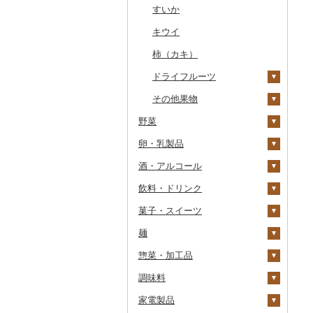
干物
すいか
常陸牛
その他鶏肉
しじみ
イワシ
タコ
海苔
あきたこまち
みかん
その他魚介・加工品
キウイ
上州牛
サザエ
カツオ
わかめ
ししゃも
ひとめぼれ
レモン
柿（カキ）
飛騨牛
はまぐり
金目鯛
ひじき
その他干物
しらす・ちりめん
ミルキークィーン
不知火・デコポン
ドライフルーツ
近江牛
その他貝
クエ
その他海苔・海藻
かまぼこ・練り製品
ななつぼし
せとか
その他果物
神戸牛・神戸ビーフ
くじら
その他魚介・加工品
その他米
文旦
干し柿
野菜
但馬牛
サバ
まどんな
干し芋
びわ
卵・乳製品
いも
土佐あかうし
さんま
ポンカン
その他ドライフルーツ
ブルーベリー
酒・アルコール
トマト
卵
佐賀牛
鯛
その他柑橘
パイナップル
じゃがいも
飲料・ドリンク
玉ねぎ
チーズ
ビール・発泡酒
長崎和牛
のどぐろ
栗
さつまいも
フルーツトマト
菓子・スイーツ
ねぎ
ヨーグルト
日本酒
水・ミネラルウォーター
あか牛
ふぐ
その他果物
その他いも
ミニトマト
ビール
麺
とうもろこし
牛乳
焼酎
コーヒー・コーヒー豆
ケーキ
宮崎牛
ブリ
その他トマト
発泡酒
純米大吟醸
惣菜・加工品
根菜
バター
梅酒
茶
クッキー
ラーメン
その他牛肉（精肉）
ほっけ
地ビール・クラフトビ
純米吟醸
芋焼酎
飲料
ール
調味料
アスパラガス
その他乳製品
泡盛
果汁飲料
焼き菓子
うどん
惣菜
その他鮮魚
人参
大吟醸
麦焼酎
コーヒー豆
飲料
家電製品
豆
ワイン
紅茶
プリン
そば
カレー・シチュー
砂糖
大根
吟醸
米焼酎
粉
茶葉・ティーバッグ
りんごジュース
餃子