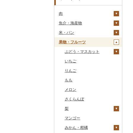
肉
魚介・海産物
牛肉（精肉）
米・パン
牛肉（加工品）
カニ
ステーキ
果物・フルーツ
豚肉（精肉）
エビ
米
すき焼き
ハンバーグ
ズワイガニ
豚肉（加工品）
いくら
雑穀
ぶどう・マスカット
しゃぶしゃぶ
もつ鍋
ステーキ
タラバガニ
甘エビ
精米
鶏肉
うに
餅
いちご
焼肉
ローストビーフ
すき焼き
ハンバーグ
毛ガニ
ボタンエビ
無洗米
巨峰
鹿肉
明太子・たらこ
その他穀物加工品
りんご
牛タン
ビーフジャーキー
しゃぶしゃぶ
もつ鍋
鶏肉（精肉）
かにしゃぶ
伊勢海老
玄米
ナガノパープル
馬肉
その他魚卵
パン
もも
和牛
その他牛肉（加工品）
焼肉
ハム
ハム・ソーセージ
その他カニ
その他エビ
明太子
金芽米
ピオーネ
羊肉・ラム肉（ジンギス
貝
メロン
黒毛和牛
アグー豚
ソーセージ・ウインナ
唐揚げ
たらこ
数の子
ゆめぴりか
デラウェア
カン）
ー
うなぎ
さくらんぼ
白老牛
その他豚肉（精肉）
中津からあげ
からすみ
帆立（ホタテ）
つや姫
シャインマスカット
鴨肉
ベーコン・サラミ
鮮魚
梨
仙台牛
水炊き
キャビア
鮑（アワビ）
コシヒカリ
その他ぶどう・マスカ
猪肉
その他豚肉（加工品）
ット
イカ・タコ
マンゴー
米沢牛
地鶏
その他魚卵
牡蠣（カキ）
鮭・サーモン
はえぬき
和梨
その他肉・加工品
海苔・海藻
みかん・柑橘
山形牛
赤鶏さつま
あさり
マグロ
イカ
さがびより
洋梨・ラフランス