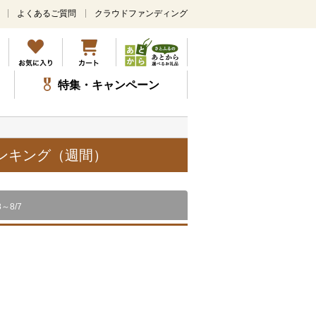
よくあるご質問
クラウドファンディング
メ
イ
ン
コ
ン
特集・キャンペーン
テ
ン
ツ
に
ス
ランキング（週間）
キ
ッ
プ
8～8/7