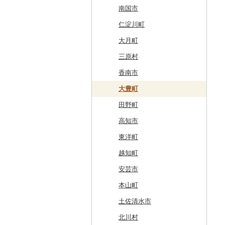
奥尻町
外ヶ浜町
北上市
女川町
鹿角市
戸沢村
三春町
笠間市
芳賀町
藤岡市
日高市
東庄町
多摩市
横須賀市
村上市
早川町
立科町
高山市
熱海市
蒲郡市
名張市
南山城村
松原市
養父市
斑鳩町
紀の川市
新庄村
安芸高田市
佐那河内村
南国市
網走市
つがる市
平泉町
気仙沼市
大仙市
舟形町
本宮市
行方市
野木町
邑楽町
蓮田市
館山市
稲城市
三浦市
妙高市
南部町
東御市
郡上市
掛川市
東郷町
東員町
京都市
柏原市
南あわじ市
平群町
上富田町
高梁市
北島町
仁淀川町
浦河町
弘前市
洋野町
美里町
八郎潟町
最上町
柳津町
結城市
板倉町
川越市
大網白里市
世田谷区
大磯町
聖籠町
昭和町
中野市
白川村
伊豆の国市
犬山市
玉城町
舞鶴市
羽曳野市
洲本市
黒滝村
白浜町
勝央町
吉野川市
大月町
広尾町
鰺ヶ沢町
大船渡市
松島町
真室川町
鮫川村
城里町
嬬恋村
宮代町
一宮町
日の出町
箱根町
刈羽村
甲府市
豊丘村
御嵩町
小山町
弥富市
和束町
大阪府（府庁）
猪名川町
御所市
由良町
倉敷市
三原村
中札内村
むつ市
山田町
大和町
寒河江市
福島市
水戸市
草津町
吉見町
佐倉市
板橋区
横浜市
湯沢町
甲州市
売木村
海津市
森町
東海市
八幡市
吹田市
尼崎市
上牧町
すさみ町
矢掛町
香南市
滝川市
田舎館村
大槌町
大郷町
西川町
新地町
鉾田市
高崎市
東松山市
木更津市
渋谷区
茅ヶ崎市
新潟市
丹波山村
小諸市
関ケ原町
川根本町
新城市
京田辺市
河南町
加西市
明日香村
日高町
鏡野町
大豊町
比布町
青森県（県庁）
南三陸町
高畠町
葛尾村
桜川市
群馬県（県庁）
入間市
茂原市
千代田区
川崎市
木曽町
七宗町
富士市
春日井市
向日市
和泉市
宝塚市
吉野町
有田川町
田野町
鶴居村
三沢市
仙台市
山形市
三島町
石岡市
大泉町
志木市
野田市
新宿区
厚木市
箕輪町
笠松町
御前崎市
瀬戸市
高槻市
淡路市
奈良市
印南町
高知市
釧路市
西目屋村
大河原町
三川町
桑折町
茨城県（県庁）
長野原町
北本市
山武市
江東区
海老名市
駒ヶ根市
東白川村
東伊豆町
大府市
豊中市
丹波篠山市
大和郡山市
和歌山県（県庁）
東洋町
苫前町
角田市
大江町
矢吹町
坂東市
中之条町
桶川市
鴨川市
青梅市
相模原市
王滝村
土岐市
西伊豆町
半田市
箕面市
香美町
野迫川村
みなべ町
越知町
当別町
涌谷町
米沢市
国見町
小美玉市
加須市
印西市
国立市
座間市
千曲市
岐阜県（県庁）
清水町
あま市
太子町
芦屋市
葛城市
かつらぎ町
安芸市
占冠村
東松島市
檜枝岐村
日立市
三郷市
神崎町
品川区
二宮町
辰野町
下呂市
南伊豆町
岩倉市
岬町
神戸市
三宅町
田辺市
本山町
上士幌町
喜多方市
大子町
八潮市
船橋市
福生市
茅野市
多治見市
松崎町
小牧市
千早赤阪村
川西市
生駒市
北山村
土佐清水市
平取町
南相馬市
鹿嶋市
越生町
千葉市
小平市
喬木村
垂井町
湖西市
愛西市
東大阪市
三田市
東吉野村
串本町
北川村