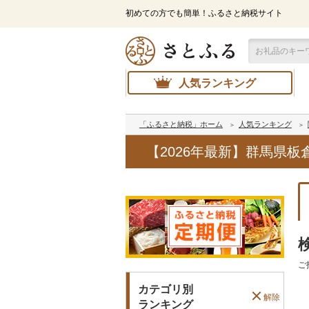
初めての方でも簡単！ふるさと納税サイト
人気ランキング
「ふるさと納税」ホーム
人気ランキング
【2026年最新】群馬県
ご
カテゴリ別
解除
ランキング