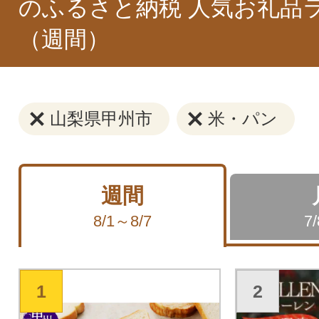
のふるさと納税 人気お礼品
（週間）
山梨県甲州市
米・パン
週間
8/1～8/7
7
1
2