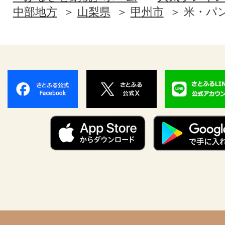
中部地方
山梨県
甲州市
米・パ