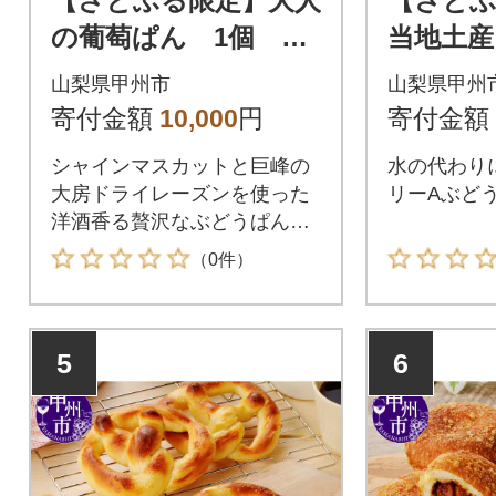
【さとふる限定】大人
【さと
の葡萄ぱん 1個 贈
当地土産
答用にもおすすめ♪
ぶどうパ
山梨県甲州市
山梨県甲州
答用にお
寄付金額
10,000
円
寄付金額
シャインマスカットと巨峰の
水の代わり
大房ドライレーズンを使った
リーAぶどう
洋酒香る贅沢なぶどうぱんで
す!
（0件）
5
6