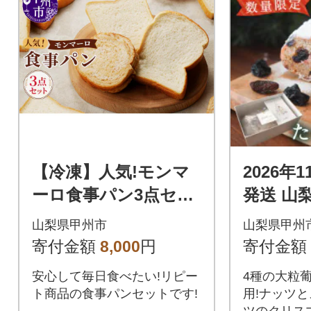
【冷凍】人気!モンマ
2026年
ーロ食事パン3点セッ
発送 山
ト
ンをふ
山梨県甲州市
山梨県甲州
た『ぶ
寄付金額
8,000
円
寄付金額
ーレン』
安心して毎日食べたい!リピー
4種の大粒
ト商品の食事パンセットです!
用!ナッツ
ツのクリス