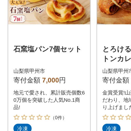
石窯塩パン7個セット
とろけ
トンカレ
ット
山梨県甲州市
山梨県甲州
寄付金額
7,000
円
寄付金額
地元で愛され、累計販売個数6
金賞受賞!
0万個を突破した人気No.1商
だわり、地
品!
り上げまし
（0件）
冷凍
冷凍