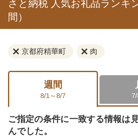
さと納税 人気お礼品ランキ
間）
京都府精華町
肉
週間
8/1～8/7
7
ご指定の条件に一致する情報は
んでした。