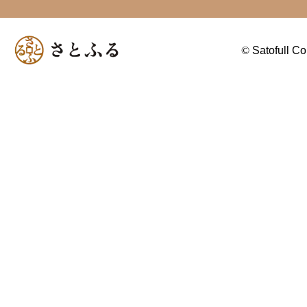
©
Satofull Co.