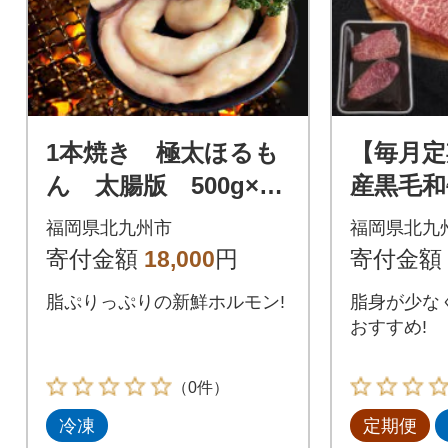
1本焼き 極太ほるも
【毎月定
ん 太腸版 500g×2
産黒毛和
パック(1kg)
味わい
福岡県北九州市
福岡県北九
テーキ約4
寄付金額
18,000
円
寄付金額
×2枚)全
脂ぷりっぷりの新鮮ホルモン!
脂身が少な
おすすめ!
（0件）
冷凍
定期便