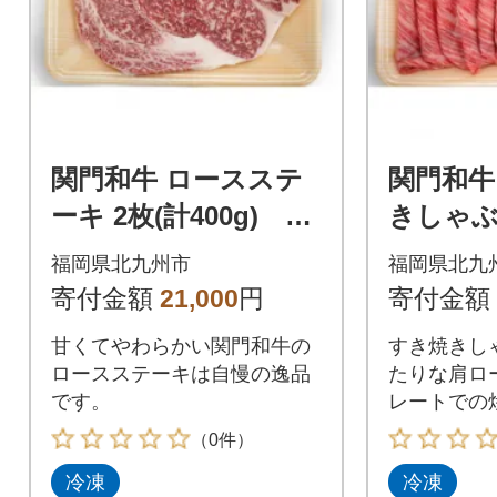
関門和牛 ロースステ
関門和牛
ーキ 2枚(計400g) ST
きしゃぶ用
38-S20
T39-S20
福岡県北九州市
福岡県北九
寄付金額
21,000
円
寄付金額
甘くてやわらかい関門和牛の
すき焼きし
ロースステーキは自慢の逸品
たりな肩ロ
です。
レートでの
す。
（0件）
冷凍
冷凍