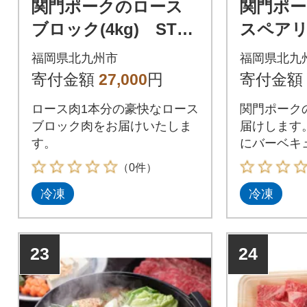
関門ポークのロース
関門ポー
ブロック(4kg) ST19
スペアリブ
-S25
T13-S11
福岡県北九州市
福岡県北九
寄付金額
27,000
円
寄付金額
ロース肉1本分の豪快なロース
関門ポーク
ブロック肉をお届けいたしま
届けします
す。
にバーベキ
込みにも使
（0件）
冷凍
冷凍
23
24