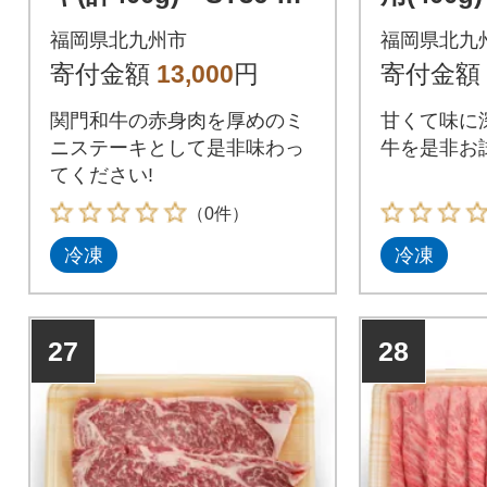
1
福岡県北九州市
福岡県北九
寄付金額
13,000
円
寄付金額
関門和牛の赤身肉を厚めのミ
甘くて味に
ニステーキとして是非味わっ
牛を是非お
てください!
（0件）
冷凍
冷凍
27
28