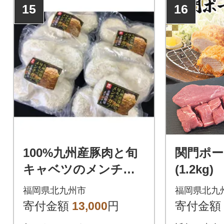
15
16
100%九州産豚肉と旬
関門ポ
キャベツのメンチカ
(1.2kg)
ツ(5個×4パック) ST
福岡県北九州市
福岡県北九
12-S11
寄付金額
13,000
円
寄付金額