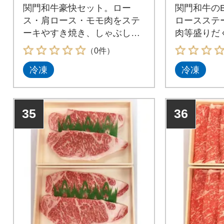
関門和牛豪快セット。ロー
関門和牛の
ス・肩ロース・モモ肉をステ
ロースステ
ーキやすき焼き、しゃぶしゃ
肉等盛りだ
ぶでお楽しみください!
す!
（0件）
冷凍
冷凍
35
36