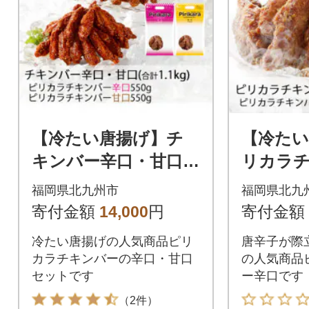
【冷たい唐揚げ】チ
【冷たい
キンバー辛口・甘口セ
リカラ
ット1.1kg
口 1.1kg
福岡県北九州市
福岡県北九
寄付金額
14,000
円
寄付金額
冷たい唐揚げの人気商品ピリ
唐辛子が際
カラチキンバーの辛口・甘口
の人気商品
セットです
ー辛口です
（2件）