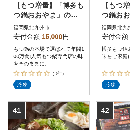
【もつ増量】「博多も
【もつ増
つ鍋おおやま」のも
つ鍋お
つ鍋みそ味2人前 国産
つ鍋しょ
福岡県北九州市
福岡県北九
若牛小腸のみ使用(北
国産若牛
寄付金額
15,000
円
寄付金額
九州市)
(北九州市
もつ鍋の本場で選ばれて年間1
博多もつ鍋
00万食!人気もつ鍋専門店の味
味をご家庭
をそのままに。
（0件）
冷凍
冷凍
41
42