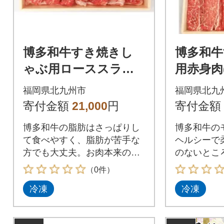
博多和牛すき焼きし
博多和
ゃぶ用ローススライ
用赤身肉(
ス(400g) ST07-S20
T08-S20
福岡県北九州市
福岡県北九
寄付金額
21,000
円
寄付金額
博多和牛の脂肪はさっぱりし
博多和牛の
て食べやすく、脂肪が苦手な
ヘルシーで
方でも大丈夫。お肉本来の味
のないとこ
を楽しめる味わえます。
お肉です。
（0件）
冷凍
冷凍