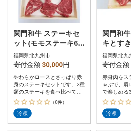
関門和牛 ステーキセ
関門和牛
ット(モモステーキ6～
キとす
7枚、ロースステーキ
ト(計1.1
福岡県北九州市
福岡県北九
2枚) ST42-S30
0
寄付金額
30,000
円
寄付金額
やわらかロースとさっぱり赤
赤身肉をス
身のステーキセットです。2種
ゃぶで、肩
類のステーキを食べ比べてく
で楽しめる
ださい!
（0件）
冷凍
冷凍