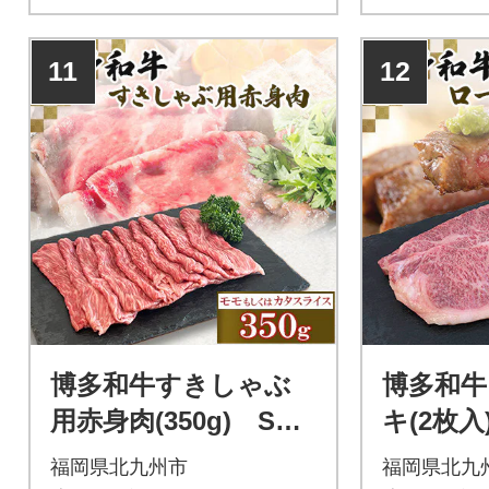
11
12
博多和牛すきしゃぶ
博多和牛
用赤身肉(350g) ST0
キ(2枚入)
5-S11
福岡県北九州市
福岡県北九