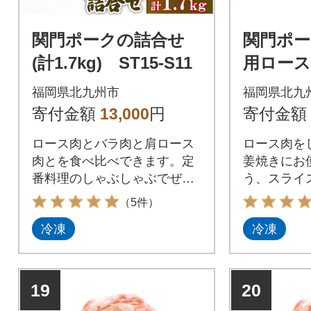
関門ポークの詰合せ
関門ポ
(計1.7kg) ST15-S11
用ロース
g×12パッ
福岡県北九州市
福岡県北九
1
寄付金額
13,000
円
寄付金額
ロース肉とバラ肉と肩ロース
ロース肉を
肉とを食べ比べできます。定
姜焼きにお
番料理のしゃぶしゃぶでぜひ
う、スライ
お召し上がりください。
たします。
（5件）
冷凍
冷凍
19
20