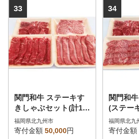
33
34
関門和牛 ステーキす
関門和牛 BBQセッ
きしゃぶセット(計1.6
(ステー
kg) ST45-S50
種 計1.6
福岡県北九州市
福岡県北九
0
寄付金額
50,000
円
寄付金額