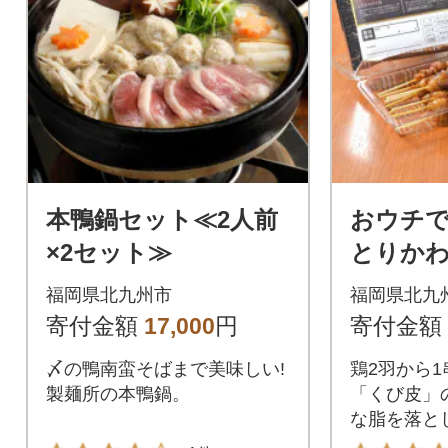
本鴨鍋セット≪2人前
おウチで
×2セット≫
とりかわ
ト 20g×
福岡県北九州市
福岡県北九
寄付金額
17,000
円
寄付金額
〆の鴨南蛮そばまで美味しい!
鶏2羽から
製麺所の本鴨鍋。
「くび皮」
な脂を落と
げます。