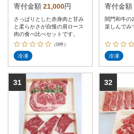
寄付金額
21,000
円
寄付金額
さっぱりとした赤身肉と甘み
関門和牛の
と柔らかさが自慢の肩ロース
楽しんでみ
肉の食べ比べセットです。
（0件）
冷凍
冷凍
31
32