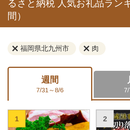
るさと納税 人気お礼品ラン
間）
福岡県北九州市
肉
週間
7/31～8/6
7
1
2