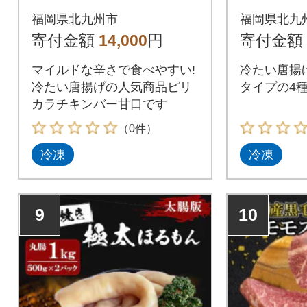
口 1.1kg
ィセッ
福岡県北九州市
福岡県北九
寄付金額
14,000
円
寄付金額
マイルドな辛さで食べやすい!
冷たい唐揚
冷たい唐揚げの人気商品ピリ
タイプの4
カラチキンバー甘口です
（0件）
冷凍
冷凍
9
10