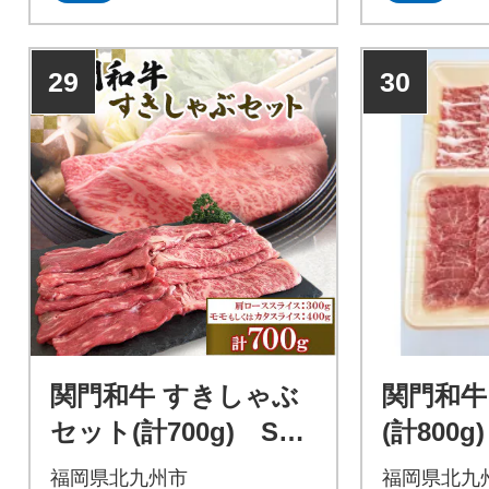
29
30
関門和牛 すきしゃぶ
関門和牛
セット(計700g) ST4
(計800g
0-S20
福岡県北九州市
福岡県北九