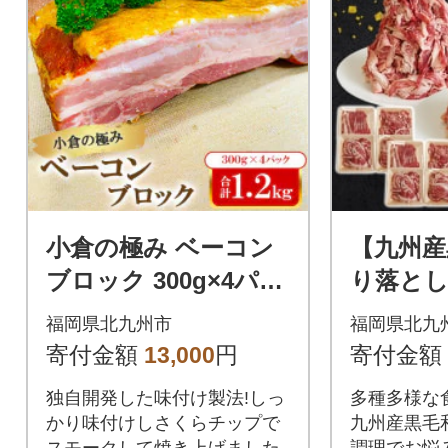
小倉の極み ベーコン
【九州産
ブロック 300g×4パッ
り落とし 約
ク 約1.2kg
g×8パ
福岡県北九州市
福岡県北九
寄付金額
13,000
円
寄付金額
独自開発した味付け製法!しっ
多種多様な
かり味付けしさくらチップで
九州産黒毛
スモークして焼き上げました
調理でお悩