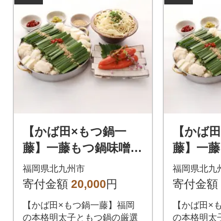
【かば田×もつ鍋一
【かば田
藤】一藤もつ鍋味噌味
藤】一藤
(2～3人前)とかば田の
(2～3
福岡県北九州市
福岡県北九
昆布漬辛子明太子 K
昆布漬辛
寄付金額
20,000
円
寄付金額
B16-S15
B17-S15
【かば田×もつ鍋一藤】福岡
【かば田×
の本格明太子ともつ鍋の厳選
の本格明太