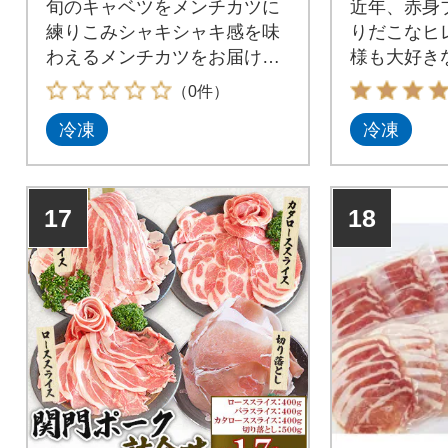
旬のキャベツをメンチカツに
近年、赤身
練りこみシャキシャキ感を味
りだこなヒ
わえるメンチカツをお届けい
様も大好き
たします。
です。
（0件）
冷凍
冷凍
17
18