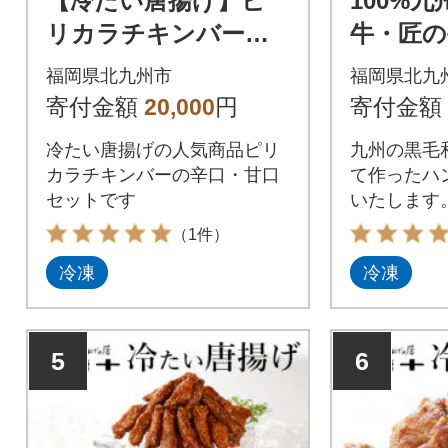
【冷たい唐揚げ】ピ
100%
リカラチキンバー辛
牛・匠
口・甘口 2.2kg
バーグ(6個
福岡県北九州市
福岡県北九
1
寄付金額
20,000
円
寄付金額
冷たい唐揚げの人気商品ピリ
九州の黒毛
カラチキンバーの辛口・甘口
て作ったハ
セットです
いたします
（1件）
冷凍
冷凍
5
6