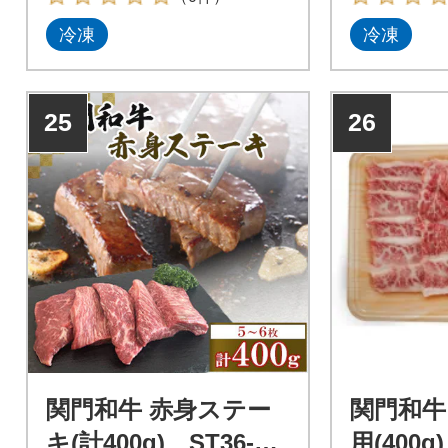
冷凍
冷凍
25
26
関門和牛 赤身ステー
関門和牛
キ(計400g) ST36-S1
用(400g)