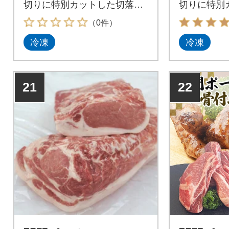
切りに特別カットした切落し
切りに特別
肉です。
肉です。
（0件）
冷凍
冷凍
21
22