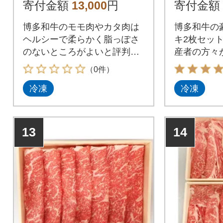
寄付金額
13,000
円
寄付金額
博多和牛のモモ肉やカタ肉は
博多和牛の
ヘルシーで柔らかく脂っぽさ
キ2枚セッ
のないところがよいと評判の
産者の方々
お肉です。
にかけて育
（0件）
冷凍
冷凍
13
14