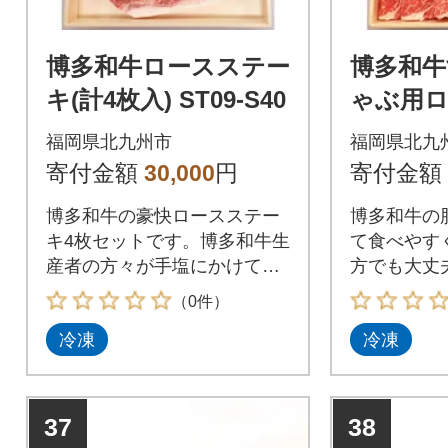
博多和牛ロースステー
博多和牛
キ(計4枚入) ST09-S40
ゃぶ用
ス(計800g
福岡県北九州市
福岡県北九
寄付金額
30,000
円
寄付金額
博多和牛の豪快ロースステー
博多和牛の
キ4枚セットです。博多和牛生
て食べやす
産者の方々が手塩にかけて育
方でも大丈
てました。
を楽しめま
（0件）
冷凍
冷凍
37
38