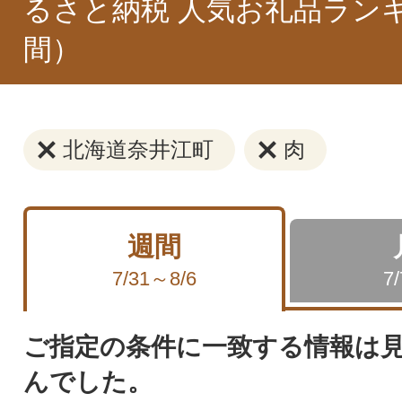
るさと納税 人気お礼品ラン
間）
北海道奈井江町
肉
週間
7/31～8/6
7
ご指定の条件に一致する情報は
んでした。