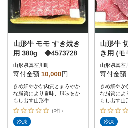
山形牛 モモ すき焼き
山形牛 
用 380g ◆4573728
き用 (
ラ)500g
山形県真室川町
山形県真室
寄付金額
10,000
円
寄付金額
きめ細やかな肉質とまろやか
きめ細やか
な脂質により旨味、風味をか
な脂質によ
もし出す山形牛
もし出す山
（0件）
冷凍
冷凍