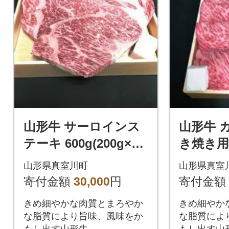
山形牛 サーロインス
山形牛 
テーキ 600g(200g×3
き焼き用 
枚) ◆4573719
73720
山形県真室川町
山形県真室
寄付金額
30,000
円
寄付金額
きめ細やかな肉質とまろやか
きめ細やか
な脂質により旨味、風味をか
な脂質によ
もし出す山形牛
もし出す山