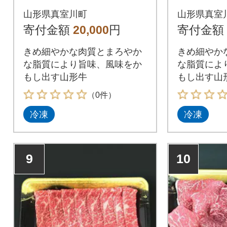
73726
73727
山形県真室川町
山形県真室
寄付金額
20,000
円
寄付金額
きめ細やかな肉質とまろやか
きめ細やか
な脂質により旨味、風味をか
な脂質によ
もし出す山形牛
もし出す山
（0件）
冷凍
冷凍
9
10