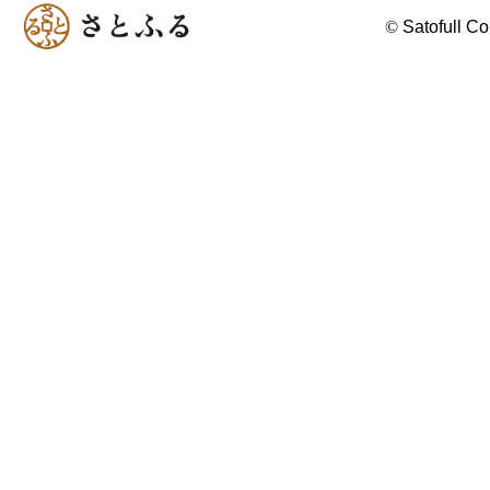
©
Satofull Co.