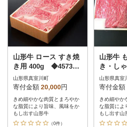
山形牛 ロース すき焼
山形牛 
き用 400g ◆457372
き・しゃ
4
00g ◆4
山形県真室川町
山形県真室
寄付金額
20,000
円
寄付金額
きめ細やかな肉質とまろやか
きめ細やか
な脂質により旨味、風味をか
な脂質によ
もし出す山形牛
もし出す山
（0件）