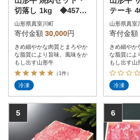
山形牛 焼肉セット・
山形牛 
切落し 1kg ◆45737
テーキ 40
22
枚) ◆45
山形県真室川町
山形県真室
寄付金額
30,000
円
寄付金額
きめ細やかな肉質とまろやか
きめ細やか
な脂質により旨味、風味をか
な脂質によ
もし出す山形牛
もし出す山
（1件）
冷凍
冷凍
5
6