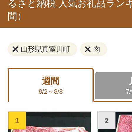
るさと納税 人気お礼品ラン
間）
山形県真室川町
肉
週間
8/2～8/8
7
1
2