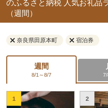
のふるさと納税 人気お礼品
（週間）
奈良県田原本町
宿泊券
週間
8/1～8/7
7
1
2