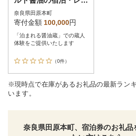
ルト醤油の宿泊・レ
ストラン共通チケッ
奈良県田原本町
ト(30,000 円分)
寄付金額
100,000
円
「泊まれる醤油蔵」での蔵人
体験をご提供いたします
（0件）
※現時点で在庫があるお礼品の最新ラン
います。
奈良県田原本町、宿泊券のお礼品