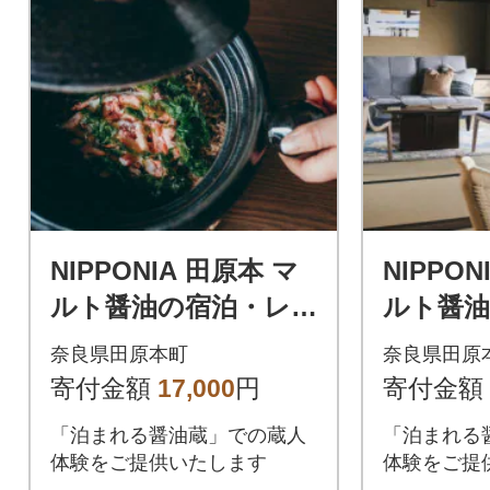
NIPPONIA 田原本 マ
NIPPON
ルト醤油の宿泊・レ
ルト醤油
ストラン共通チケッ
ストラ
奈良県田原本町
奈良県田原
ト(5,000 円分)
ト(10,00
寄付金額
17,000
円
寄付金額
「泊まれる醤油蔵」での蔵人
「泊まれる
体験をご提供いたします
体験をご提