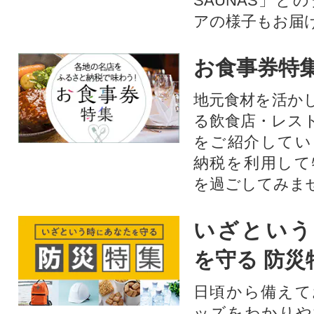
SAUNAS」と
アの様子もお届
お食事券特
地元食材を活か
る飲食店・レス
をご紹介してい
納税を利用して
を過ごしてみま
いざという
を守る 防災
日頃から備えて
ッズをわかりや