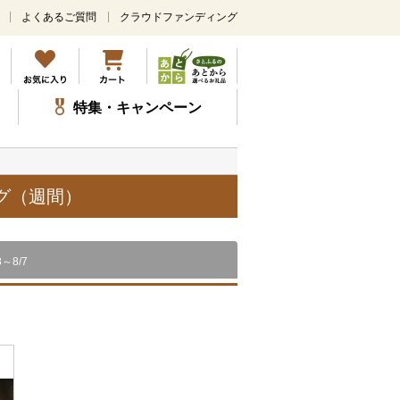
よくあるご質問
クラウドファンディング
メ
イ
ン
コ
ン
特集・キャンペーン
テ
ン
ツ
に
ス
グ（週間）
キ
ッ
プ
8～8/7