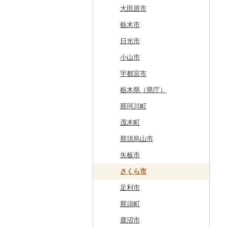
北斗市
黒石市
陸前高田市
登米市
潟上市
新庄市
小野町
かすみがうら市
大田原市
留萌市
おいらせ町
紫波町
山元町
三種町
長井市
棚倉町
牛久市
栃木市
白糠町
鶴田町
滝沢市
名取市
藤里町
小国町
古殿町
常陸太田市
日光市
釧路町
階上町
住田町
川崎町
湯沢市
南陽市
昭和村
つくばみらい市
小山市
名寄市
深浦町
葛巻町
村田町
大館市
中山町
下郷町
下妻市
宇都宮市
美唄市
青森市
花巻市
栗原市
由利本荘市
庄内町
西郷村
茨城町
栃木県（県庁）
厚岸町
田子町
岩泉町
富谷市
にかほ市
大石田町
二本松市
神栖市
那珂川町
南富良野町
新郷村
田野畑村
岩沼市
羽後町
川西町
猪苗代町
常総市
茂木町
上富良野町
横浜町
盛岡市
七ヶ宿町
秋田県（県庁）
鶴岡市
川俣町
東海村
那須烏山市
和寒町
野辺地町
遠野市
大崎市
秋田市
山形県（県庁）
郡山市
美浦村
矢板市
紋別市
佐井村
奥州市
塩竈市
男鹿市
金山町
西会津町
大洗町
さくら市
乙部町
六戸町
雫石町
石巻市
美郷町
東根市
玉川村
河内町
足利市
根室市
五所川原市
岩手県（県庁）
多賀城市
東成瀬村
飯豊町
いわき市
ひたちなか市
那須町
三笠市
平川市
一関市
宮城県（県庁）
五城目町
鮭川村
南会津町
龍ケ崎市
鹿沼市