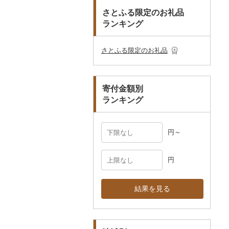
おもちゃ・ぬいぐるみ
まな板
ティッシュ
その他靴・履物
財布
美濃焼
播州そろばん
花火大会チケット
GDOふるさとゴルフ
さとふる限定のお礼品
皿・椀
ピアス・イヤリング
その他花
プレークーポン
ランキング
ご当地キャラクター
土鍋
その他日用品
ショール・ストール
村上木彫堆朱
美濃和紙
カタログギフト
弁当箱
真珠・パール
その他のゴルフプレー
ベビー用品
その他キッチン用品
ネクタイ・ベルト
その他陶器・漆器
民芸品
その他体験・チケット
券
その他食器
その他アクセサリー
さとふる限定のお礼品
ペット用品
マフラー・手袋
防災グッズ
その他服飾小物
寄付金額別
その他雑貨
ランキング
円～
円
結果を見る