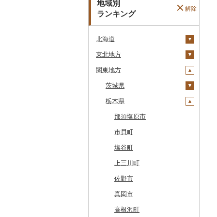
地域別
解除
ランキング
北海道
東北地方
安平町
関東地方
八雲町
青森県
鹿部町
岩手県
茨城県
十和田市
江差町
宮城県
栃木県
大鰐町
宮古市
土浦市
白老町
秋田県
南部町
軽米町
柴田町
取手市
那須塩原市
せたな町
山形県
五戸町
岩手町
色麻町
大潟村
つくば市
市貝町
旭川市
福島県
藤崎町
矢巾町
丸森町
横手市
村山市
稲敷市
塩谷町
森町
六ヶ所村
釜石市
大衡村
能代市
尾花沢市
天栄村
潮来市
上三川町
稚内市
東北町
野田村
加美町
小坂町
上山市
広野町
五霞町
佐野市
標津町
三戸町
普代村
利府町
仙北市
河北町
鏡石町
北茨城市
真岡市
清里町
東通村
一戸町
白石市
井川町
酒田市
須賀川市
境町
高根沢町