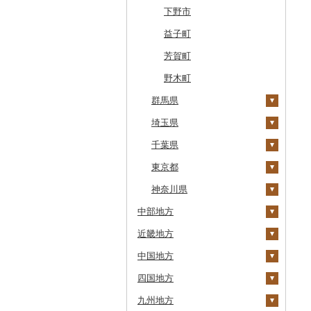
東川町
蓬田村
久慈市
亘理町
北秋田市
大蔵村
田村市
守谷市
下野市
厚真町
中泊町
西和賀町
蔵王町
八峰町
山辺町
磐梯町
常陸大宮市
益子町
奥尻町
外ヶ浜町
北上市
女川町
鹿角市
戸沢村
三春町
笠間市
芳賀町
網走市
つがる市
平泉町
気仙沼市
大仙市
舟形町
本宮市
行方市
野木町
浦河町
群馬県
弘前市
洋野町
美里町
八郎潟町
最上町
柳津町
結城市
広尾町
埼玉県
鰺ヶ沢町
大船渡市
松島町
真室川町
鮫川村
城里町
榛東村
中札内村
千葉県
むつ市
山田町
大和町
寒河江市
福島市
水戸市
下仁田町
春日部市
滝川市
東京都
田舎館村
大槌町
大郷町
西川町
新地町
鉾田市
玉村町
蕨市
勝浦市
比布町
神奈川県
青森県（県庁）
南三陸町
高畠町
葛尾村
桜川市
安中市
戸田市
袖ケ浦市
八王子市
中部地方
鶴居村
三沢市
仙台市
山形市
三島町
石岡市
川場村
毛呂山町
我孫子市
日野市
南足柄市
近畿地方
釧路市
新潟県
西目屋村
大河原町
三川町
桑折町
茨城県（県庁）
昭和村
久喜市
長柄町
昭島市
松田町
中国地方
苫前町
富山県
三重県
角田市
大江町
矢吹町
坂東市
甘楽町
ふじみ野市
芝山町
武蔵村山市
大井町
十日町市
四国地方
当別町
石川県
滋賀県
鳥取県
涌谷町
米沢市
国見町
小美玉市
明和町
川島町
八千代市
葛飾区
中井町
弥彦村
射水市
鈴鹿市
九州地方
占冠村
福井県
京都府
島根県
徳島県
東松島市
檜枝岐村
日立市
沼田市
上里町
横芝光町
小金井市
愛川町
阿賀町
氷見市
羽咋市
伊賀市
長浜市
鳥取県（県庁）