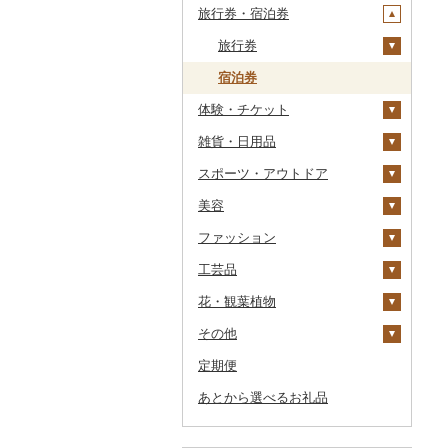
旅行券・宿泊券
干物
すいか
きのこ
ウイスキー
その他飲料・ジュース
ゼリー
パスタ
鍋
塩
季節・空調家電
常陸牛
その他鶏肉
しじみ
イワシ
タコ
海苔
あきたこまち
みかん
自然薯
その他日本酒
黒糖焼酎
白ワイン
ドリップ
静岡茶
みかんジュース（オレ
飲料
シュウマイ
カレー
ンジジュース）
その他魚介・加工品
キウイ
その他野菜
リキュール・洋酒
チョコレート
ひやむぎ
ピザ
醤油
キッチン家電
旅行券
上州牛
サザエ
カツオ
わかめ
ししゃも
ひとめぼれ
レモン
レンコン
しいたけ
その他焼酎
赤ワイン
足柄茶
茶葉・ティーバッグ
野菜ジュース
コロッケ
シチュー
肉
その他果汁飲料
柿（カキ）
甘酒
カステラ
そうめん
レトルト
味噌
照明器具
宿泊券
飛騨牛
はまぐり
金目鯛
ひじき
その他干物
しらす・ちりめん
ミルキークィーン
不知火・デコポン
にんにく・生姜
松茸
山菜
シャンパン・スパーク
知覧茶
炭酸飲料
その他惣菜
魚
JTBふるさと旅行クー
リングワイン
ポン（Eメール発行）
体験・チケット
ドライフルーツ
ノンアルコール
アイス・ジェラート
その他麺
スープ
酢
パソコン・周辺機器
近江牛
その他貝
クエ
その他海苔・海藻
かまぼこ・練り製品
ななつぼし
せとか
その他根菜
その他きのこ
かぼちゃ
八女茶
豆乳
その他鍋
その他ワイン
JTBふるさと旅行券
雑貨・日用品
その他果物
その他酒
その他洋菓子
豆腐・納豆
だし
TV・オーディオ・カメラ
PayPay商品券
神戸牛・神戸ビーフ
くじら
その他魚介・加工品
その他米
文旦
干し柿
茄子
その他茶
その他飲料・ジュース
（紙券）
スポーツ・アウトドア
煎餅・おかき
漬物
食用油
美容・健康家電
食事券
家具・インテリア
但馬牛
サバ
まどんな
干し芋
びわ
レタス
豆腐
その他旅行券
美容
羊羹
缶詰・瓶詰
はちみつ
カー用品
温泉・サウナ・スパ利用
寝具
ゴルフ
土佐あかうし
さんま
ポンカン
その他ドライフルーツ
ブルーベリー
その他野菜
納豆
梅干
えごま油
タンス
券
ファッション
饅頭
乾物
ドレッシング
時計
タオル
釣り
スキンケア
佐賀牛
鯛
その他柑橘
パイナップル
キムチ
肉
オリーブオイル
机・テーブル
布団
ゴルフボール
水族館
工芸品
大福
燻製（スモーク）
その他調味料
その他家電
文房具・印鑑
サイクリング
シャンプー・リンス
鞄・バッグ
長崎和牛
のどぐろ
栗
その他漬物
魚
ごま油
椅子・チェア・ソファ
枕
泉州タオル
ゴルフクラブ
化粧水・乳液・美容液
動物園
花・観葉植物
その他和菓子
おせち
食器
アウトドア・キャンプ
石鹸・ボディーソープ
洋服
織物
あか牛
ふぐ
その他果物
果物
その他食用油
みりん
その他家具・インテリ
毛布
その他タオル
ボールペン
ゴルフウェア
洗顔
トートバッグ・ショル
釣り
ア
ダーバッグ
その他
その他加工品
キッチン用品
その他スポーツ
入浴剤
和服
陶器・漆器
観葉植物・苗木
宮崎牛
ブリ
ジャム
ケチャップ
タオルケット
ノート・ファイル
グラス・カップ
その他ゴルフ
その他スキンケア
女性・レディース
本場奄美大島紬
ダイビング
キャリーバッグ・スー
定期便
日用品
アロマ
靴・履物
その他装飾品・工芸品
花
地域サービス
その他牛肉（精肉）
ほっけ
その他缶詰・瓶詰
こしょう
その他寝具
印鑑
タンブラー
包丁
ウェア・ユニフォーム
男性・メンズ
その他織物
信楽焼
ツケース
スキーチケット・リフト
あとから選べるお礼品
楽器・器材
プロテイン
アクセサリー
盆栽・その他
その他
その他鮮魚
その他調味料
その他文房具
箸
フライパン
洗剤
その他スポーツ
子供・ベビー
靴・シューズ
唐津焼
数珠
胡蝶蘭
券
その他鞄・バッグ
本・CD・DVD
その他美容
その他服飾小物
スプーン・フォーク・
鍋
トイレットペーパー
その他洋服
スリッパ・下駄・草履
ペンダント・ネックレ
備前焼
工芸品
造花・プリザーブドフ
ゴルフプレー券
ナイフ
ス
ラワー