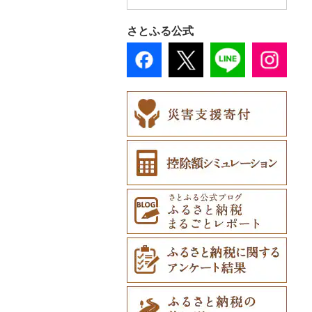
上士幌町
山梨県
大阪府
岡山県
香川県
福岡県
喜多方市
大子町
桐生市
川口市
多古町
墨田区
山北町
出雲崎町
朝日町
七尾市
美浜町
木曽岬町
高島市
宮津市
米子市
雲南市
阿波市
さとふる公式
平取町
長野県
兵庫県
広島県
愛媛県
佐賀県
南相馬市
鹿嶋市
吉岡町
飯能市
白子町
東久留米市
真鶴町
魚沼市
高岡市
白山市
小浜市
富士吉田市
多気町
草津市
伊根町
茨木市
大山町
海士町
津山市
牟岐町
高松市
那珂川市
七飯町
岐阜県
奈良県
山口県
高知県
長崎県
会津若松市
阿見町
太田市
長瀞町
栄町
利島村
清川村
佐渡市
魚津市
穴水町
越前町
甲斐市
高森町
松阪市
近江八幡市
与謝野町
豊能町
上郡町
琴浦町
津和野町
西粟倉村
安芸太田町
那賀町
直島町
今治市
添田町
嬉野市
北見市
静岡県
和歌山県
熊本県
大熊町
那珂市
高山村
羽生市
香取市
瑞穂町
開成町
燕市
砺波市
輪島市
若狭町
山梨市
御代田町
養老町
桑名市
竜王町
福知山市
枚方市
神河町
曽爾村
日野町
飯南町
久米南町
世羅町
柳井市
三好市
さぬき市
鬼北町
香美市
大刀洗町
佐賀県（県庁）
松浦市
登別市
愛知県
大分県
浅川町
筑西市
みどり市
小鹿野町
習志野市
大島町
藤沢市
南魚沼市
入善町
中能登町
鯖江市
富士川町
飯田市
八百津町
下田市
志摩市
甲賀市
亀岡市
河内長野市
小野市
河合町
湯浅町
鳥取市
安来市
真庭市
大竹市
平生町
鳴門市
多度津町
西予市
馬路村
朝倉市
唐津市
時津町
上天草市
訓子府町
宮崎県
相馬市
八千代町
千代田町
坂戸市
銚子市
府中市
神奈川県（県庁）
関川村
黒部市
石川県（県庁）
高浜町
大月市
青木村
池田町
静岡市
清須市
明和町
湖南市
城陽市
泉佐野市
太子町
宇陀市
有田市
北栄町
知夫村
新見市
廿日市市
山口県（県庁）
藍住町
三豊市
八幡浜市
芸西村
苅田町
江北町
諫早市
湯前町
九重町
室蘭市
鹿児島県
中島村
古河市
みなかみ町
鳩山町
君津市
国分寺市
鎌倉市
新発田市
立山町
野々市市
勝山市
富士河口湖町
南箕輪村
関市
吉田町
田原市
鳥羽市
大津市
久御山町
交野市
西宮市
田原本町
橋本市
境港市
隠岐の島町
美咲町
北広島町
長門市
板野町
観音寺市
久万高原町
須崎市
川崎町
みやき町
東彼杵町
玉名市
由布市
えびの市
士幌町
沖縄県
伊達市
片品村
埼玉県（県庁）
旭市
東村山市
大和市
加茂市
富山県（県庁）
能登町
福井県（県庁）
韮崎市
長野県（県庁）
瑞穂市
函南町
安城市
いなべ市
彦根市
京丹後市
藤井寺市
佐用町
山添村
広川町
智頭町
吉賀町
浅口市
福山市
田布施町
東みよし町
宇多津町
上島町
日高村
春日市
多久市
長与町
菊池市
竹田市
宮崎市
指宿市
倶知安町
川内村
富岡市
神川町
南房総市
中央区
伊勢原市
小千谷市
小矢部市
能美市
越前市
南アルプス市
上松町
飛騨市
藤枝市
北名古屋市
紀北町
栗東市
井手町
能勢町
多可町
大淀町
和歌山市
江府町
出雲市
美作市
広島市
防府市
徳島県（県庁）
小豆島町
松前町
室戸市
上毛町
伊万里市
対馬市
山江村
別府市
木城町
龍郷町
うるま市
天塩町
平田村
館林市
東秩父村
八街市
あきる野市
小田原市
田上町
滑川市
津幡町
坂井市
市川三郷町
高山村
岐南町
御殿場市
東栄町
熊野市
愛荘町
木津川市
阪南市
朝来市
安堵町
海南市
八頭町
奥出雲町
岡山市
庄原市
上関町
阿南市
香川県（県庁）
愛南町
黒潮町
中間市
神埼市
長崎県（県庁）
宇城市
中津市
川南町
中種子町
嘉手納町
京極町
飯舘村
伊勢崎市
横瀬町
東金市
中野区
湯河原町
五泉市
富山市
宝達志水町
あわら市
都留市
南木曽町
大野町
浜松市
豊山町
南伊勢町
滋賀県（県庁）
宇治田原町
貝塚市
市川町
王寺町
那智勝浦町
若桜町
西ノ島町
早島町
府中市
山陽小野田市
上板町
土庄町
新居浜市
四万十市
太宰府市
有田町
佐世保市
西原村
豊後大野市
三股町
出水市
北谷町
新十津川町
矢祭町
東吾妻町
三芳町
九十九里町
荒川区
秦野市
三条市
南砺市
金沢市
福井市
山梨県（県庁）
朝日村
山県市
伊東市
南知多町
朝日町
米原市
長岡京市
岸和田市
三木市
十津川村
美浜町
湯梨浜町
浜田市
笠岡市
大崎上島町
山口市
海陽町
三木町
伊予市
奈半利町
赤村
基山町
南島原市
水上村
杵築市
都城市
いちき串木野市
宮古島市
江別市
楢葉町
前橋市
幸手市
いすみ市
北区
綾瀬市
見附市
内灘町
大野市
道志村
長野市
羽島市
島田市
江南市
菰野町
豊郷町
綾部市
泉南市
新温泉町
高取町
御坊市
岩美町
大田市
里庄町
東広島市
周南市
徳島市
まんのう町
松山市
土佐市
須恵町
上峰町
波佐見町
高森町
日出町
椎葉村
徳之島町
八重瀬町
蘭越町
湯川村
藤岡市
日高市
東庄町
多摩市
横須賀市
糸魚川市
かほく市
敦賀市
忍野村
根羽村
本巣市
沼津市
みよし市
紀宝町
多賀町
笠置町
忠岡町
福崎町
広陵町
高野町
倉吉市
松江市
玉野市
竹原市
宇部市
勝浦町
琴平町
西条市
津野町
香春町
吉野ヶ里町
長崎市
大津町
津久見市
日向市
湧水町
座間味村