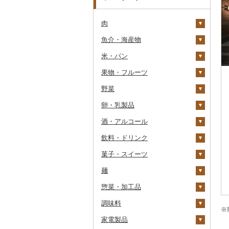
肉
魚介・海産物
牛肉（精肉）
米・パン
牛肉（加工品）
カニ
ステーキ
果物・フルーツ
豚肉（精肉）
エビ
米
すき焼き
ハンバーグ
ズワイガニ
野菜
豚肉（加工品）
いくら
雑穀
ぶどう・マスカット
しゃぶしゃぶ
もつ鍋
ステーキ
タラバガニ
甘エビ
精米
卵・乳製品
鶏肉
うに
餅
いちご
いも
焼肉
ローストビーフ
すき焼き
ハンバーグ
毛ガニ
ボタンエビ
無洗米
巨峰
酒・アルコール
鹿肉
明太子・たらこ
その他穀物加工品
りんご
トマト
卵
牛タン
ビーフジャーキー
しゃぶしゃぶ
もつ鍋
鶏肉（精肉）
かにしゃぶ
伊勢海老
玄米
ナガノパープル
じゃがいも
飲料・ドリンク
馬肉
その他魚卵
パン
もも
玉ねぎ
チーズ
ビール・発泡酒
和牛
その他牛肉（加工品）
焼肉
ハム
ハム・ソーセージ
その他カニ
その他エビ
明太子
金芽米
ピオーネ
さつまいも
フルーツトマト
菓子・スイーツ
羊肉・ラム肉（ジンギス
貝
メロン
ねぎ
ヨーグルト
日本酒
水・ミネラルウォーター
黒毛和牛
アグー豚
ソーセージ・ウインナ
唐揚げ
たらこ
数の子
ゆめぴりか
デラウェア
その他いも
ミニトマト
ビール
カン）
ー
麺
うなぎ
さくらんぼ
とうもろこし
牛乳
焼酎
コーヒー・コーヒー豆
ケーキ
白老牛
その他豚肉（精肉）
中津からあげ
からすみ
帆立（ホタテ）
つや姫
シャインマスカット
その他トマト
発泡酒
純米大吟醸
鴨肉
ベーコン・サラミ
惣菜・加工品
鮮魚
梨
根菜
バター
梅酒
茶
クッキー
ラーメン
仙台牛
水炊き
キャビア
鮑（アワビ）
コシヒカリ
その他ぶどう・マスカ
地ビール・クラフトビ
純米吟醸
芋焼酎
飲料
猪肉
その他豚肉（加工品）
ット
ール
調味料
イカ・タコ
マンゴー
アスパラガス
その他乳製品
泡盛
果汁飲料
焼き菓子
うどん
惣菜
米沢牛
地鶏
その他魚卵
牡蠣（カキ）
鮭・サーモン
はえぬき
和梨
人参
大吟醸
麦焼酎
コーヒー豆
飲料
※
その他肉・加工品
家電製品
海苔・海藻
みかん・柑橘
豆
ワイン
紅茶
プリン
そば
カレー・シチュー
砂糖
山形牛
赤鶏さつま
あさり
マグロ
イカ
さがびより
洋梨・ラフランス
大根
吟醸
米焼酎
粉
茶葉・ティーバッグ
りんごジュース
餃子