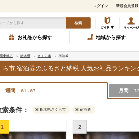
ログイン
新規会員登録
検索
お礼品から探す
地域から探す
関東地方
栃木県
さくら市
宿泊券
さくら市,宿泊券のふるさと納税 人気お礼品ランキン
週間
月間
8/1～8/7
7/
検索条件：
栃木県さくら市
宿泊券
1
2