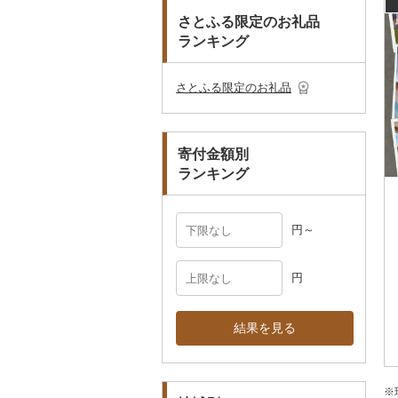
おもちゃ・ぬいぐるみ
まな板
ティッシュ
その他靴・履物
財布
美濃焼
播州そろばん
花火大会チケット
GDOふるさとゴルフ
さとふる限定のお礼品
皿・椀
ピアス・イヤリング
その他花
プレークーポン
ランキング
ご当地キャラクター
土鍋
その他日用品
ショール・ストール
村上木彫堆朱
美濃和紙
カタログギフト
弁当箱
真珠・パール
その他のゴルフプレー
ベビー用品
その他キッチン用品
ネクタイ・ベルト
その他陶器・漆器
民芸品
その他体験・チケット
券
その他食器
その他アクセサリー
さとふる限定のお礼品
ペット用品
マフラー・手袋
防災グッズ
その他服飾小物
寄付金額別
その他雑貨
ランキング
円～
円
結果を見る
※