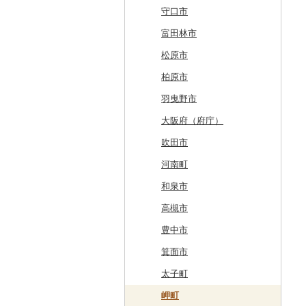
東川町
蓬田村
久慈市
亘理町
北秋田市
大蔵村
田村市
守谷市
下野市
東吾妻町
三芳町
九十九里町
荒川区
秦野市
新潟県（県庁）
西桂町
南牧村
瑞浪市
河津町
岡崎市
三重県（県庁）
大山崎町
守口市
厚真町
中泊町
西和賀町
蔵王町
八峰町
山辺町
磐梯町
常陸大宮市
益子町
前橋市
幸手市
いすみ市
北区
綾瀬市
柏崎市
身延町
伊那市
中津川市
袋井市
愛知県（県庁）
津市
精華町
富田林市
奥尻町
外ヶ浜町
北上市
女川町
鹿角市
戸沢村
三春町
笠間市
芳賀町
藤岡市
日高市
東庄町
多摩市
横須賀市
村上市
早川町
立科町
高山市
熱海市
蒲郡市
名張市
南山城村
松原市
網走市
つがる市
平泉町
気仙沼市
大仙市
舟形町
本宮市
行方市
野木町
邑楽町
蓮田市
館山市
稲城市
三浦市
妙高市
南部町
東御市
郡上市
掛川市
東郷町
東員町
京都市
柏原市
浦河町
弘前市
洋野町
美里町
八郎潟町
最上町
柳津町
結城市
板倉町
川越市
大網白里市
世田谷区
大磯町
聖籠町
昭和町
中野市
白川村
伊豆の国市
犬山市
玉城町
舞鶴市
羽曳野市
広尾町
鰺ヶ沢町
大船渡市
松島町
真室川町
鮫川村
城里町
嬬恋村
宮代町
一宮町
日の出町
箱根町
刈羽村
甲府市
豊丘村
御嵩町
小山町
弥富市
和束町
大阪府（府庁）
中札内村
むつ市
山田町
大和町
寒河江市
福島市
水戸市
草津町
吉見町
佐倉市
板橋区
横浜市
湯沢町
甲州市
売木村
海津市
森町
東海市
八幡市
吹田市
滝川市
田舎館村
大槌町
大郷町
西川町
新地町
鉾田市
高崎市
東松山市
木更津市
渋谷区
茅ヶ崎市
新潟市
丹波山村
小諸市
関ケ原町
川根本町
新城市
京田辺市
河南町
比布町
青森県（県庁）
南三陸町
高畠町
葛尾村
桜川市
群馬県（県庁）
入間市
茂原市
千代田区
川崎市
木曽町
七宗町
富士市
春日井市
向日市
和泉市
鶴居村
三沢市
仙台市
山形市
三島町
石岡市
大泉町
志木市
野田市
新宿区
厚木市
箕輪町
笠松町
御前崎市
瀬戸市
高槻市
釧路市
西目屋村
大河原町
三川町
桑折町
茨城県（県庁）
長野原町
北本市
山武市
江東区
海老名市
駒ヶ根市
東白川村
東伊豆町
大府市
豊中市
苫前町
角田市
大江町
矢吹町
坂東市
中之条町
桶川市
鴨川市
青梅市
相模原市
王滝村
土岐市
西伊豆町
半田市
箕面市
当別町
涌谷町
米沢市
国見町
小美玉市
加須市
印西市
国立市
座間市
千曲市
岐阜県（県庁）
清水町
あま市
太子町
占冠村
東松島市
檜枝岐村
日立市
三郷市
神崎町
品川区
二宮町
辰野町
下呂市
南伊豆町
岩倉市
岬町