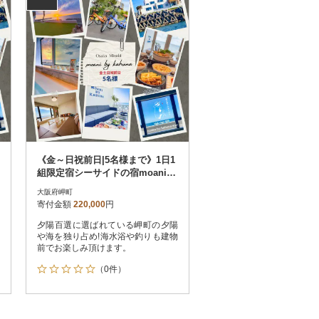
《金～日祝前日|5名様まで》1日1
組限定宿シーサイドの宿moani b
y kahuna 大阪府岬町
大阪府岬町
寄付金額
220,000
円
夕陽百選に選ばれている岬町の夕陽
や海を独り占め!海水浴や釣りも建物
前でお楽しみ頂けます。
（0件）