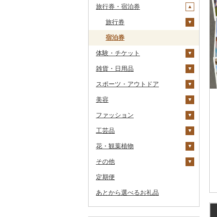
旅行券・宿泊券
干物
すいか
きのこ
ウイスキー
その他飲料・ジュース
ゼリー
パスタ
鍋
塩
季節・空調家電
常陸牛
その他鶏肉
しじみ
イワシ
タコ
海苔
あきたこまち
みかん
自然薯
その他日本酒
黒糖焼酎
白ワイン
ドリップ
静岡茶
みかんジュース（オレ
飲料
シュウマイ
カレー
ンジジュース）
その他魚介・加工品
キウイ
その他野菜
リキュール・洋酒
チョコレート
ひやむぎ
ピザ
醤油
キッチン家電
旅行券
上州牛
サザエ
カツオ
わかめ
ししゃも
ひとめぼれ
レモン
レンコン
しいたけ
その他焼酎
赤ワイン
足柄茶
茶葉・ティーバッグ
野菜ジュース
コロッケ
シチュー
肉
その他果汁飲料
柿（カキ）
甘酒
カステラ
そうめん
レトルト
味噌
照明器具
宿泊券
飛騨牛
はまぐり
金目鯛
ひじき
その他干物
しらす・ちりめん
ミルキークィーン
不知火・デコポン
にんにく・生姜
松茸
山菜
シャンパン・スパーク
知覧茶
炭酸飲料
その他惣菜
魚
JTBふるさと旅行クー
リングワイン
ポン（Eメール発行）
体験・チケット
ドライフルーツ
ノンアルコール
アイス・ジェラート
その他麺
スープ
酢
パソコン・周辺機器
近江牛
その他貝
クエ
その他海苔・海藻
かまぼこ・練り製品
ななつぼし
せとか
その他根菜
その他きのこ
かぼちゃ
八女茶
豆乳
その他鍋
その他ワイン
JTBふるさと旅行券
雑貨・日用品
その他果物
その他酒
その他洋菓子
豆腐・納豆
だし
TV・オーディオ・カメラ
PayPay商品券
神戸牛・神戸ビーフ
くじら
その他魚介・加工品
その他米
文旦
干し柿
茄子
その他茶
その他飲料・ジュース
（紙券）
スポーツ・アウトドア
煎餅・おかき
漬物
食用油
美容・健康家電
食事券
家具・インテリア
但馬牛
サバ
まどんな
干し芋
びわ
レタス
豆腐
その他旅行券
美容
羊羹
缶詰・瓶詰
はちみつ
カー用品
温泉・サウナ・スパ利用
寝具
ゴルフ
土佐あかうし
さんま
ポンカン
その他ドライフルーツ
ブルーベリー
その他野菜
納豆
梅干
えごま油
タンス
券
ファッション
饅頭
乾物
ドレッシング
時計
タオル
釣り
スキンケア
佐賀牛
鯛
その他柑橘
パイナップル
キムチ
肉
オリーブオイル
机・テーブル
布団
ゴルフボール
水族館
工芸品
大福
燻製（スモーク）
その他調味料
その他家電
文房具・印鑑
サイクリング
シャンプー・リンス
鞄・バッグ
長崎和牛
のどぐろ
栗
その他漬物
魚
ごま油
椅子・チェア・ソファ
枕
泉州タオル
ゴルフクラブ
化粧水・乳液・美容液
動物園
花・観葉植物
その他和菓子
おせち
食器
アウトドア・キャンプ
石鹸・ボディーソープ
洋服
織物
あか牛
ふぐ
その他果物
果物
その他食用油
みりん
その他家具・インテリ
毛布
その他タオル
ボールペン
ゴルフウェア
洗顔
トートバッグ・ショル
釣り
ア
ダーバッグ
その他
その他加工品
キッチン用品
その他スポーツ
入浴剤
和服
陶器・漆器
観葉植物・苗木
宮崎牛
ブリ
ジャム
ケチャップ
タオルケット
ノート・ファイル
グラス・カップ
その他ゴルフ
その他スキンケア
女性・レディース
本場奄美大島紬
ダイビング
キャリーバッグ・スー
定期便
日用品
アロマ
靴・履物
その他装飾品・工芸品
花
地域サービス
その他牛肉（精肉）
ほっけ
その他缶詰・瓶詰
こしょう
その他寝具
印鑑
タンブラー
包丁
ウェア・ユニフォーム
男性・メンズ
その他織物
信楽焼
ツケース
スキーチケット・リフト
あとから選べるお礼品
楽器・器材
プロテイン
アクセサリー
盆栽・その他
その他
その他鮮魚
その他調味料
その他文房具
箸
フライパン
洗剤
その他スポーツ
子供・ベビー
靴・シューズ
唐津焼
数珠
胡蝶蘭
券
その他鞄・バッグ
本・CD・DVD
その他美容
その他服飾小物
スプーン・フォーク・
鍋
トイレットペーパー
その他洋服
スリッパ・下駄・草履
ペンダント・ネックレ
備前焼
工芸品
造花・プリザーブドフ
ゴルフプレー券
ナイフ
ス
ラワー