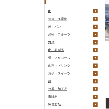
肉
魚介・海産物
牛肉（精肉）
米・パン
牛肉（加工品）
カニ
ステーキ
果物・フルーツ
豚肉（精肉）
エビ
米
すき焼き
ハンバーグ
ズワイガニ
野菜
豚肉（加工品）
いくら
雑穀
ぶどう・マスカット
しゃぶしゃぶ
もつ鍋
ステーキ
タラバガニ
甘エビ
精米
卵・乳製品
鶏肉
うに
餅
いちご
いも
焼肉
ローストビーフ
すき焼き
ハンバーグ
毛ガニ
ボタンエビ
無洗米
巨峰
酒・アルコール
鹿肉
明太子・たらこ
その他穀物加工品
りんご
トマト
卵
牛タン
ビーフジャーキー
しゃぶしゃぶ
もつ鍋
鶏肉（精肉）
かにしゃぶ
伊勢海老
玄米
ナガノパープル
じゃがいも
飲料・ドリンク
馬肉
その他魚卵
パン
もも
玉ねぎ
チーズ
ビール・発泡酒
和牛
その他牛肉（加工品）
焼肉
ハム
ハム・ソーセージ
その他カニ
その他エビ
明太子
金芽米
ピオーネ
さつまいも
フルーツトマト
菓子・スイーツ
羊肉・ラム肉（ジンギス
貝
メロン
ねぎ
ヨーグルト
日本酒
水・ミネラルウォーター
黒毛和牛
アグー豚
ソーセージ・ウインナ
唐揚げ
たらこ
数の子
ゆめぴりか
デラウェア
その他いも
ミニトマト
ビール
カン）
ー
麺
うなぎ
さくらんぼ
とうもろこし
牛乳
焼酎
コーヒー・コーヒー豆
ケーキ
白老牛
その他豚肉（精肉）
中津からあげ
からすみ
帆立（ホタテ）
つや姫
シャインマスカット
その他トマト
発泡酒
純米大吟醸
鴨肉
ベーコン・サラミ
惣菜・加工品
鮮魚
梨
根菜
バター
梅酒
茶
クッキー
ラーメン
仙台牛
水炊き
キャビア
鮑（アワビ）
コシヒカリ
その他ぶどう・マスカ
地ビール・クラフトビ
純米吟醸
芋焼酎
飲料
猪肉
その他豚肉（加工品）
ット
ール
調味料
イカ・タコ
マンゴー
アスパラガス
その他乳製品
泡盛
果汁飲料
焼き菓子
うどん
惣菜
米沢牛
地鶏
その他魚卵
牡蠣（カキ）
鮭・サーモン
はえぬき
和梨
人参
大吟醸
麦焼酎
コーヒー豆
飲料
その他肉・加工品
家電製品
海苔・海藻
みかん・柑橘
豆
ワイン
紅茶
プリン
そば
カレー・シチュー
砂糖
山形牛
赤鶏さつま
あさり
マグロ
イカ
さがびより
洋梨・ラフランス
大根
吟醸
米焼酎
粉
茶葉・ティーバッグ
りんごジュース
餃子