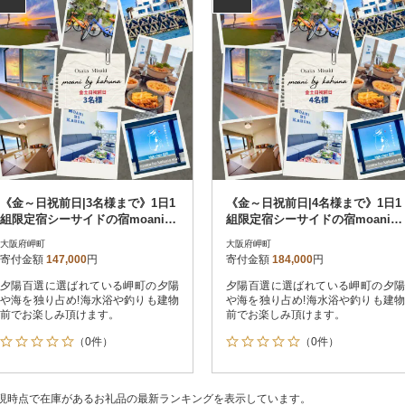
《金～日祝前日|3名様まで》1日1
《金～日祝前日|4名様まで》1日1
組限定宿シーサイドの宿moani b
組限定宿シーサイドの宿moani b
y kahuna 大阪府岬町
y kahuna 大阪府岬町
大阪府岬町
大阪府岬町
寄付金額
147,000
円
寄付金額
184,000
円
夕陽百選に選ばれている岬町の夕陽
夕陽百選に選ばれている岬町の夕陽
や海を独り占め!海水浴や釣りも建物
や海を独り占め!海水浴や釣りも建物
前でお楽しみ頂けます。
前でお楽しみ頂けます。
（0件）
（0件）
現時点で在庫があるお礼品の最新ランキングを表示しています。