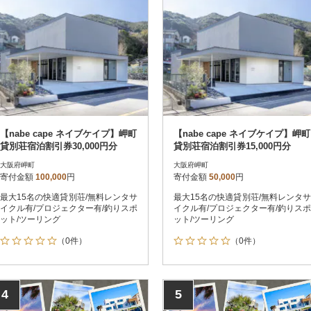
【nabe cape ネイブケイプ】岬町
【nabe cape ネイブケイプ】岬町
貸別荘宿泊割引券30,000円分
貸別荘宿泊割引券15,000円分
大阪府岬町
大阪府岬町
寄付金額
100,000
円
寄付金額
50,000
円
最大15名の快適貸別荘/無料レンタサ
最大15名の快適貸別荘/無料レンタサ
イクル有/プロジェクター有/釣りスポ
イクル有/プロジェクター有/釣りスポ
ット/ツーリング
ット/ツーリング
（0件）
（0件）
4
5