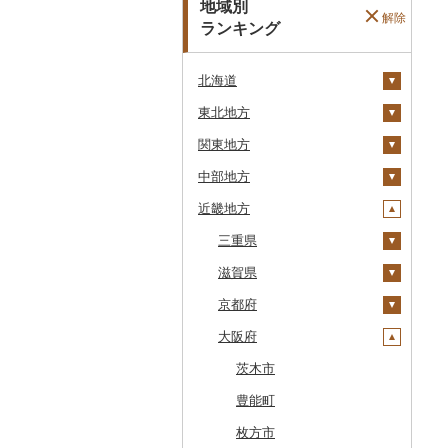
地域別
解除
ランキング
北海道
東北地方
安平町
関東地方
八雲町
青森県
中部地方
鹿部町
岩手県
茨城県
十和田市
近畿地方
江差町
宮城県
栃木県
新潟県
大鰐町
宮古市
土浦市
白老町
秋田県
群馬県
富山県
三重県
南部町
軽米町
柴田町
取手市
那須塩原市
十日町市
せたな町
山形県
埼玉県
石川県
滋賀県
五戸町
岩手町
色麻町
大潟村
つくば市
市貝町
榛東村
弥彦村
射水市
鈴鹿市
旭川市
福島県
千葉県
福井県
京都府
藤崎町
矢巾町
丸森町
横手市
村山市
稲敷市
塩谷町
下仁田町
春日部市
阿賀町
氷見市
羽咋市
伊賀市
長浜市
森町
東京都
山梨県
大阪府
六ヶ所村
釜石市
大衡村
能代市
尾花沢市
天栄村
潮来市
上三川町
玉村町
蕨市
勝浦市
出雲崎町
朝日町
七尾市
美浜町
木曽岬町
高島市
宮津市
稚内市
神奈川県
長野県
東北町
野田村
加美町
小坂町
上山市
広野町
五霞町
佐野市
安中市
戸田市
袖ケ浦市
八王子市
魚沼市
高岡市
白山市
小浜市
富士吉田市
多気町
草津市
伊根町
茨木市
標津町
岐阜県
三戸町
普代村
利府町
仙北市
河北町
鏡石町
北茨城市
真岡市
川場村
毛呂山町
我孫子市
日野市
南足柄市
佐渡市
魚津市
穴水町
越前町
甲斐市
高森町
松阪市
近江八幡市
与謝野町
豊能町
清里町
静岡県
東通村
一戸町
白石市
井川町
酒田市
須賀川市
境町
高根沢町
昭和村
久喜市
長柄町
昭島市
松田町
燕市
砺波市
輪島市
若狭町
山梨市
御代田町
養老町
桑名市
竜王町
福知山市
枚方市