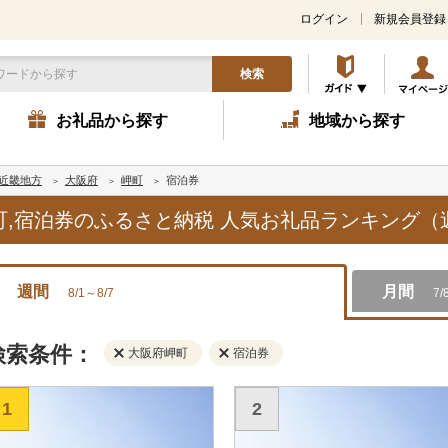
ログイン
新規会員登録
検索
お礼品から探す
地域から探す
近畿地方
大阪府
岬町
宿泊券
岬町,宿泊券のふるさと納税 人気お礼品ランキング（
週間
月間
8/1～8/7
7/
検索条件：
大阪府岬町
宿泊券
1
2