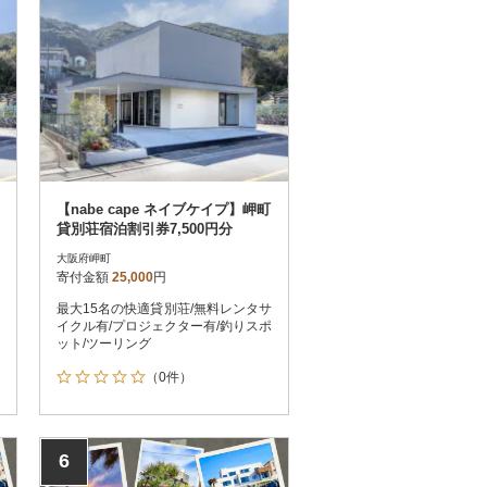
【nabe cape ネイブケイプ】岬町
貸別荘宿泊割引券7,500円分
大阪府岬町
寄付金額
25,000
円
最大15名の快適貸別荘/無料レンタサ
イクル有/プロジェクター有/釣りスポ
ット/ツーリング
（0件）
6