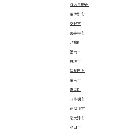
北斗市
愛知県
黒石市
陸前高田市
登米市
潟上市
新庄市
小野町
かすみがうら市
大田原市
甘楽町
ふじみ野市
芝山町
武蔵村山市
大井町
南魚沼市
入善町
中能登町
鯖江市
富士川町
飯田市
八百津町
下田市
志摩市
甲賀市
亀岡市
河内長野市
留萌市
おいらせ町
紫波町
山元町
三種町
長井市
棚倉町
牛久市
栃木市
明和町
川島町
八千代市
葛飾区
中井町
関川村
黒部市
石川県（県庁）
高浜町
大月市
青木村
池田町
静岡市
清須市
明和町
湖南市
城陽市
泉佐野市
白糠町
鶴田町
滝沢市
名取市
藤里町
小国町
古殿町
常陸太田市
日光市
沼田市
上里町
横芝光町
小金井市
愛川町
新発田市
立山町
野々市市
勝山市
富士河口湖町
南箕輪村
関市
吉田町
田原市
鳥羽市
大津市
久御山町
交野市
釧路町
階上町
住田町
川崎町
湯沢市
南陽市
昭和村
つくばみらい市
小山市
桐生市
川口市
多古町
墨田区
山北町
加茂市
富山県（県庁）
能登町
福井県（県庁）
韮崎市
長野県（県庁）
瑞穂市
函南町
安城市
いなべ市
彦根市
京丹後市
藤井寺市
名寄市
深浦町
葛巻町
村田町
大館市
中山町
下郷町
下妻市
宇都宮市
吉岡町
飯能市
白子町
東久留米市
真鶴町
小千谷市
小矢部市
能美市
越前市
南アルプス市
上松町
飛騨市
藤枝市
北名古屋市
紀北町
栗東市
井手町
能勢町
美唄市
青森市
花巻市
栗原市
由利本荘市
庄内町
西郷村
茨城町
栃木県（県庁）
太田市
長瀞町
栄町
利島村
清川村
田上町
滑川市
津幡町
坂井市
市川三郷町
高山村
岐南町
御殿場市
東栄町
熊野市
愛荘町
木津川市
阪南市
厚岸町
田子町
岩泉町
富谷市
にかほ市
大石田町
二本松市
神栖市
那珂川町
高山村
羽生市
香取市
瑞穂町
開成町
五泉市
富山市
宝達志水町
あわら市
都留市
南木曽町
大野町
浜松市
豊山町
南伊勢町
滋賀県（県庁）
宇治田原町
貝塚市
南富良野町
新郷村
田野畑村
岩沼市
羽後町
川西町
猪苗代町
常総市
茂木町
みどり市
小鹿野町
習志野市
大島町
藤沢市
三条市
南砺市
金沢市
福井市
山梨県（県庁）
朝日村
山県市
伊東市
南知多町
朝日町
米原市
長岡京市
岸和田市
上富良野町
横浜町
盛岡市
七ヶ宿町
秋田県（県庁）
鶴岡市
川俣町
東海村
那須烏山市
千代田町
坂戸市
銚子市
府中市
神奈川県（県庁）
見附市
内灘町
大野市
道志村
長野市
羽島市
島田市
江南市
菰野町
豊郷町
綾部市
泉南市
和寒町
野辺地町
遠野市
大崎市
秋田市
山形県（県庁）
郡山市
美浦村
矢板市
みなかみ町
鳩山町
君津市
国分寺市
鎌倉市
糸魚川市
かほく市
敦賀市
忍野村
根羽村
本巣市
沼津市
みよし市
紀宝町
多賀町
笠置町
忠岡町
紋別市
佐井村
奥州市
塩竈市
男鹿市
金山町
西会津町
大洗町
さくら市
片品村
埼玉県（県庁）
旭市
東村山市
大和市
胎内市
小松市
おおい町
笛吹市
池田町
川辺町
伊豆市
西尾市
伊勢市
野洲市
南丹市
四條畷市
乙部町
六戸町
雫石町
石巻市
美郷町
東根市
玉川村
河内町
足利市
富岡市
神川町
南房総市
中央区
伊勢原市
上越市
志賀町
永平寺町
中央市
須坂市
大垣市
裾野市
武豊町
四日市市
宇治市
寝屋川市
根室市
五所川原市
岩手県（県庁）
多賀城市
東成瀬村
飯豊町
いわき市
ひたちなか市
那須町
館林市
東秩父村
八街市
あきる野市
小田原市
阿賀野市
加賀市
北杜市
川上村
輪之内町
焼津市
幸田町
大台町
京丹波町
泉大津市
三笠市
平川市
一関市
宮城県（県庁）
五城目町
鮭川村
南会津町
龍ケ崎市
鹿沼市
伊勢崎市
横瀬町
東金市
中野区
湯河原町
津南町
鳴沢村
信濃町
神戸町
富士宮市
碧南市
尾鷲市
京都府（府庁）
池田市