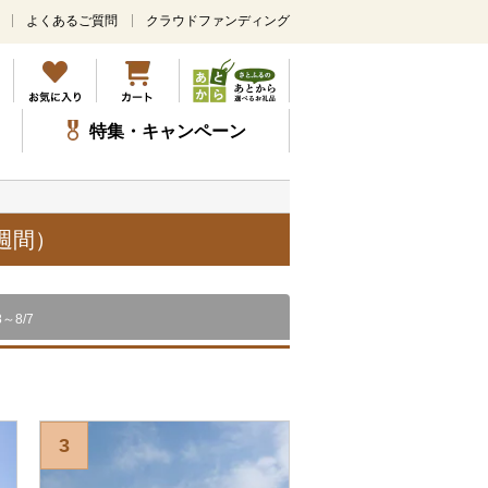
よくあるご質問
クラウドファンディング
メ
イ
ン
コ
ン
特集・キャンペーン
テ
ン
ツ
に
ス
週間）
キ
ッ
プ
8～8/7
3