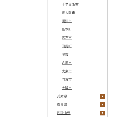
上士幌町
喜多方市
大子町
八潮市
船橋市
福生市
茅野市
多治見市
松崎町
小牧市
千早赤阪村
平取町
南相馬市
鹿嶋市
越生町
千葉市
小平市
喬木村
垂井町
湖西市
愛西市
東大阪市
七飯町
会津若松市
阿見町
さいたま市
白井市
文京区
阿智村
恵那市
磐田市
長久手市
摂津市
北見市
大熊町
那珂市
鴻巣市
成田市
大田区
小川村
白川町
三島市
豊川市
島本町
登別市
浅川町
筑西市
嵐山町
富津市
豊島区
宮田村
各務原市
静岡県（県庁）
尾張旭市
高石市
訓子府町
相馬市
八千代町
越谷市
浦安市
西東京市
飯綱町
美濃市
牧之原市
稲沢市
田尻町
室蘭市
中島村
古河市
小川町
松戸市
羽村市
栄村
揖斐川町
菊川市
知立市
堺市
士幌町
伊達市
滑川町
柏市
松川町
美濃加茂市
長泉町
大口町
八尾市
倶知安町
川内村
本庄市
匝瑳市
坂城町
北方町
日進市
大東市
天塩町
平田村
熊谷市
市川市
富士見町
可児市
常滑市
門真市
京極町
飯舘村
白岡市
市原市
塩尻市
岐阜市
東浦町
大阪市
新十津川町
兵庫県
矢祭町
ときがわ町
諏訪市
坂祝町
高浜市
江別市
奈良県
楢葉町
朝霞市
小谷村
豊明市
上郡町
蘭越町
和歌山県
湯川村
美里町
松川村
津島市
神河町
曽爾村