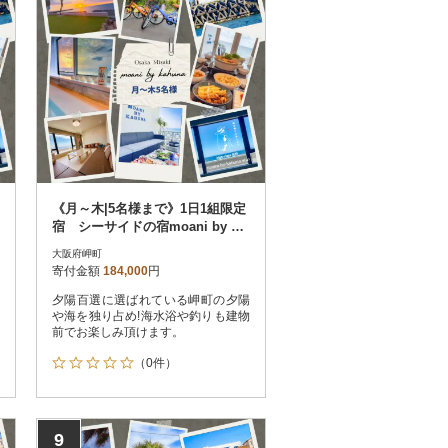
《月～木|5名様まで》1日1組限定
宿 シーサイドの宿moani by ka
huna 大阪府岬町
大阪府岬町
寄付金額
184,000
円
夕陽百選に選ばれている岬町の夕陽
や海を独り占め!海水浴や釣りも建物
前でお楽しみ頂けます。
（0件）
9