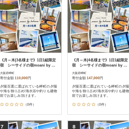
《月～木|3名様まで》1日1組限定
《月～木|4名様まで》1日1組限定
宿 シーサイドの宿moani by ka
宿 シーサイドの宿moani by ka
huna 大阪府岬町
huna 大阪府岬町
大阪府岬町
大阪府岬町
寄付金額
110,000
円
寄付金額
147,000
円
夕陽百選に選ばれている岬町の夕陽
夕陽百選に選ばれている岬町の夕陽
や海を独り占め!海水浴や釣りも建物
や海を独り占め!海水浴や釣りも建物
前でお楽しみ頂けます。
前でお楽しみ頂けます。
（0件）
（0件）
7
8