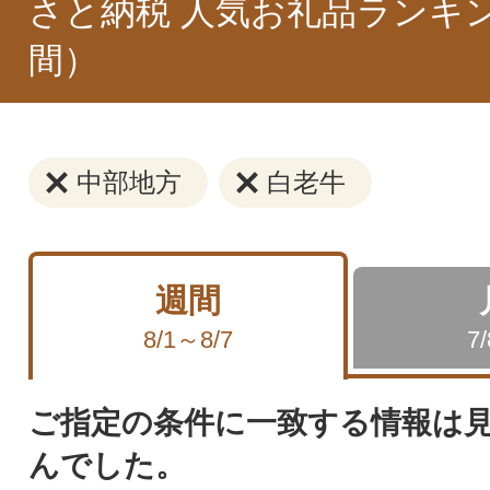
さと納税 人気お礼品ランキ
間）
中部地方
白老牛
週間
8/1～8/7
7
ご指定の条件に一致する情報は
んでした。