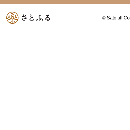
©
Satofull Co.