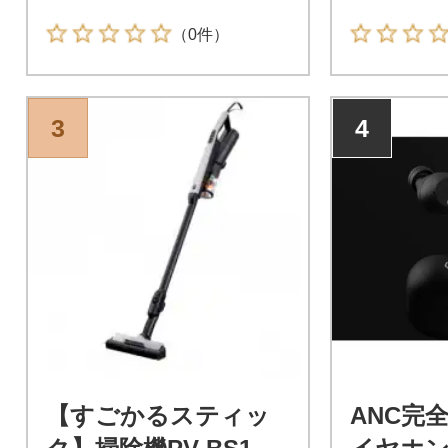
（0件）
3
4
【すごかるスティッ
ANC完