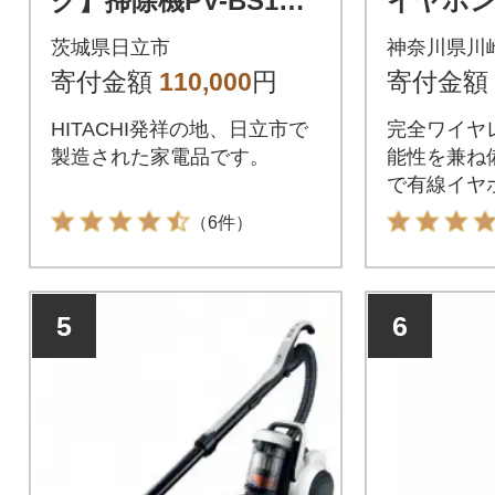
ク】掃除機PV-BS1M
イヤホン f
(H)
0 SV Z
茨城県日立市
神奈川県川
寄付金額
110,000
円
寄付金額
HITACHI発祥の地、日立市で
完全ワイヤ
製造された家電品です。
能性を兼ね
で有線イヤ
質
（6件）
5
6