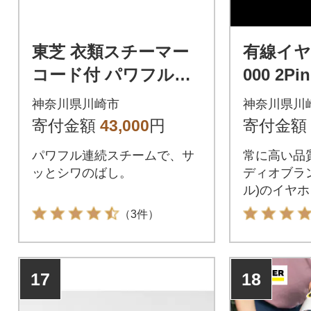
東芝 衣類スチーマー
有線イヤホン
コード付 パワフル連
000 2
続スチーム TAS-V70
銅ケーブ
神奈川県川崎市
神奈川県川
(N) アイロン 家電 生
寄付金額
43,000
円
寄付金額
活家電
パワフル連続スチームで、サ
常に高い品
ッとシワのばし。
ディオブランド
ル)のイヤ
（3件）
17
18