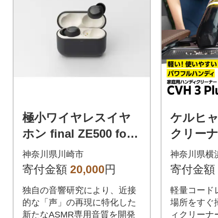
極小ワイヤレスイヤ
ケルヒ
ホン final ZE500 for
クリーナー
ASMR 【DARK GRA
|コンパ
神奈川県川崎市
神奈川県横
Y】
車掃除
寄付金額
20,000
円
寄付金額
独自の音響研究により、近接
軽量コード
的な「声」の再現に特化した
場所をすぐ
新たなASMR専用音質を開発
ィクリーナ