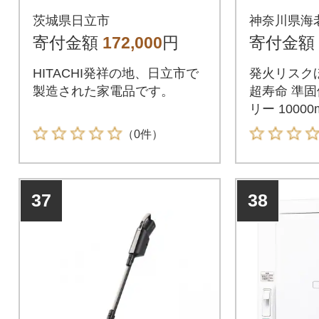
P (C)
ーモンド
茨城県日立市
神奈川県海
MBSS10
寄付金額
172,000
円
寄付金額
HITACHI発祥の地、日立市で
発火リスクほぼゼ
製造された家電品です。
超寿命 準
リー 10000
（0件）
37
38