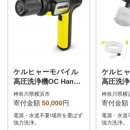
ケルヒャーモバイル
ケルヒ
高圧洗浄機OC Handy
高圧洗浄機
Compact(ハンディエ
dy(ハ
神奈川県横浜市
神奈川県横
ア)
寄付金額
50,000
円
寄付金額
電源・水道不要!場所を選ばず
電源・水道
強力洗浄。
強力洗浄。