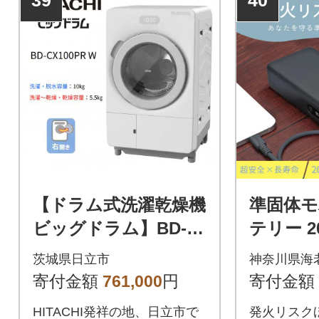
39
40
【ドラム式洗濯乾燥機
準固体
ビッグドラム】BD-C
テリー 20
X100P R(W)
モーキー
茨城県日立市
神奈川県海
OT-MBS
寄付金額
761,000
円
寄付金額
HITACHI発祥の地、日立市で
発火リスクほぼゼ