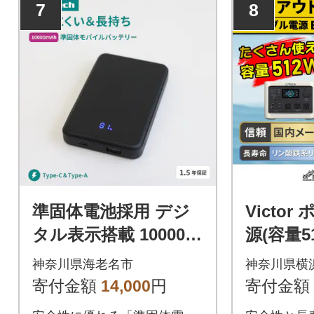
7
8
準固体電池採用 デジ
Victo
タル表示搭載 10000m
源(容量51
Ah モバイルバッテリ
F510|
神奈川県海老名市
神奈川県横
ー ブラック
アウト
寄付金額
14,000
円
寄付金額
り