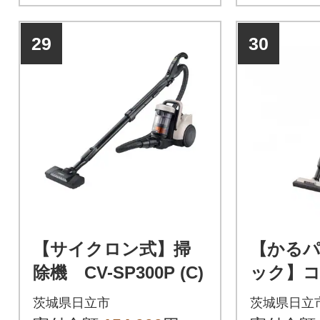
29
30
【サイクロン式】掃
【かる
除機 CV-SP300P (C)
ック】
除機PKV-
茨城県日立市
茨城県日立