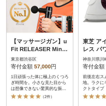
【マッサージガン】u
東芝 ア
Fit RELEASER Mini <
レス パ
ブラック> 【13600
ム TA-F
東京都渋谷区
神奈川県川
1】
生活家電
寄付金額
57,000
円
寄付金額
1日頑張った体に極上のくつろ
前後左右ス
ぎ時間を。小さな見た目から
地。ラクに
は想像できない驚異的な振動
クトタイプ
で、お家で簡単にセルフケ
（2件）
ア。uFit RELEASER Miniがあ