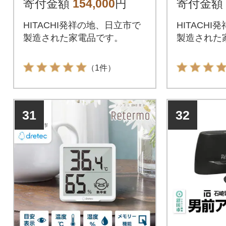
寄付金額
154,000
円
寄付金額
HITACHI発祥の地、日立市で
HITACH
製造された家電品です。
製造された
（1件）
31
32