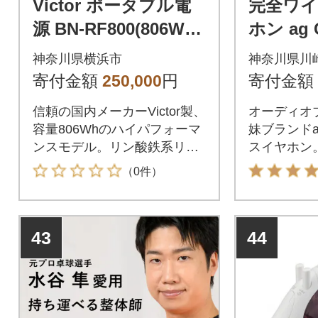
Victor ポータブル電
完全ワ
源 BN-RF800(806Wh)|
ホン ag 
防災・非常用・アウト
r ASMR
神奈川県横浜市
神奈川県川
ドアにぴったり
寄付金額
250,000
円
寄付金額
信頼の国内メーカーVictor製、
オーディオブ
容量806Whのハイパフォーマ
妹ブランド
ンスモデル。リン酸鉄系リチ
スイヤホン
ウムイオン充電池採用で長寿
（0件）
命かつ安全。停電時のバック
アップ電源としてはもちろ
ん、本格的なアウトドアや車
43
44
中泊でも電力を気にせず快適
に過ごせます。