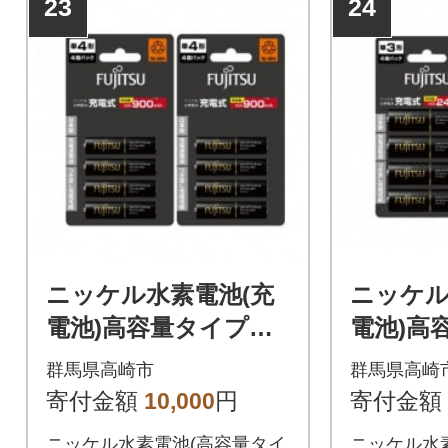
23
24
ニッケル水素電池(充
ニッケル
電池)高容量タイプ
電池)
単4×8個セット
単3×8
群馬県高崎市
群馬県高崎
寄付金額
10,000
円
寄付金額
ニッケル水素電池(高容量タイ
ニッケル水素