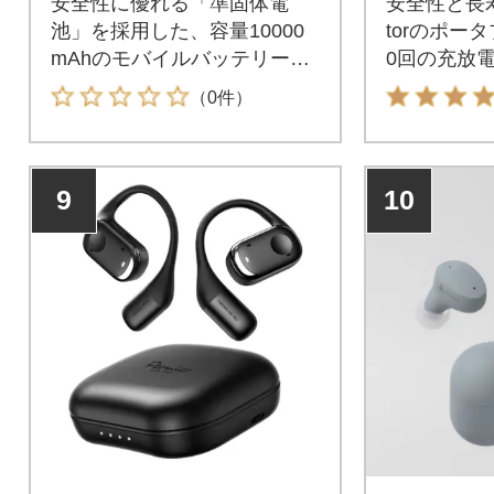
安全性に優れる「準固体電
安全性と長寿
池」を採用した、容量10000
torのポータ
mAhのモバイルバッテリーで
0回の充放
す。
系リチウム
（0件）
し、コンセ
保管できる
え機能」も搭
9
10
でキャンプ
ん、停電時
ても頼れる