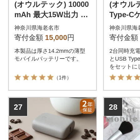
(オウルテック) 10000
(オウル
mAh 最大15W出力 U
Type-C
SB C、A出力 モバイ
対応AC
神奈川県海老名市
神奈川県海
ルバッテリーブラッ
ト ホワ
寄付金額
15,000
円
寄付金額
ク
本製品は厚さ14.2mmの薄型
2台同時充
モバイルバッテリーです。
とUSB Typ
をセットに
（1件）
27
28