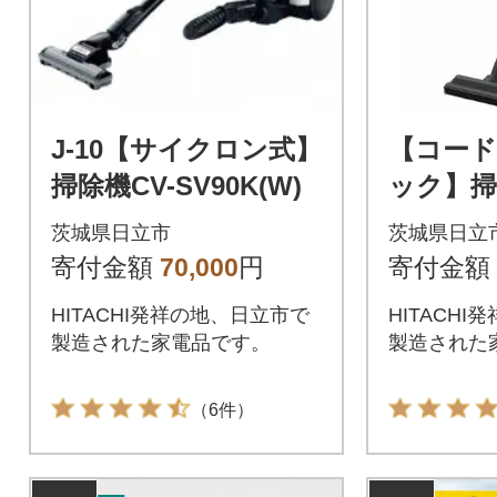
J-10【サイクロン式】
【コー
掃除機CV-SV90K(W)
ック】掃除
C4(W)
茨城県日立市
茨城県日立
寄付金額
70,000
円
寄付金額
HITACHI発祥の地、日立市で
HITACH
製造された家電品です。
製造された
（6件）