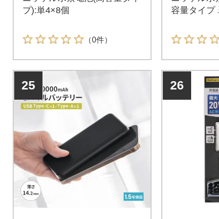
プ):単4×8個
容量タイプ 
（0件）
25
26