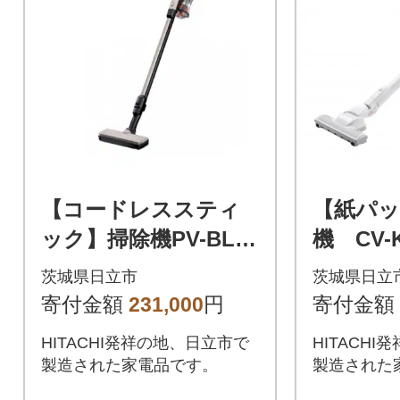
【コードレススティ
【紙パッ
ック】掃除機PV-BL50
機 CV-K
P (C)
茨城県日立市
茨城県日立
寄付金額
231,000
円
寄付金額
HITACHI発祥の地、日立市で
HITACH
製造された家電品です。
製造された