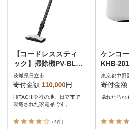
【コードレススティ
ケンコー
ック】掃除機PV-BL30
KHB-20
C4(W)
7144084
茨城県日立市
東京都中野
寄付金額
110,000
円
寄付金額
HITACHI発祥の地、日立市で
隠れた汚れ
製造された家電品です。
（4件）