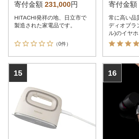
ーブル付
寄付金額
231,000
円
寄付金額
HITACHI発祥の地、日立市で
常に高い品
製造された家電品です。
ディオブランド
ル)のイヤ
（0件）
15
16