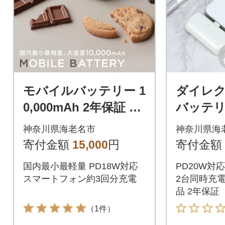
モバイルバッテリー 1
ダイレ
0,000mAh 2年保証 ラ
バッテリー
テグレージュ(MOT-M
パール(MO
神奈川県海老名市
神奈川県海
B10001-GY)
ECPL)
寄付金額
15,000
円
寄付金額
国内最小最軽量 PD18W対応
PD20W対応
スマートフォン約3回分充電
2台同時充電
品 2年保証
（1件）