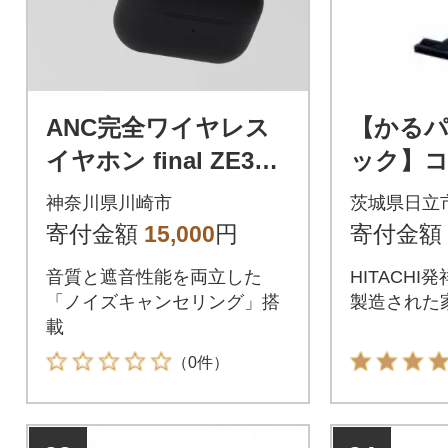
ANC完全ワイヤレス
【かる
イヤホン final ZE300
ック】
BLACK/ ZE3000の小
除機PKV-
神奈川県川崎市
茨城県日立
型モデル
寄付金額
15,000
円
寄付金額
音質と遮音性能を両立した
HITACH
「ノイズキャンセリング」搭
製造された
載
（0件）