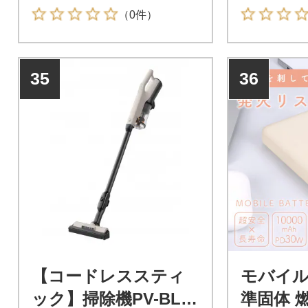
（0件）
35
36
【コードレススティ
モバイ
ック】掃除機PV-BL3
準固体 