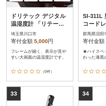
ドリテック デジタル
SI-31
温湿度計 「リテー
コードレ
モ」 O-449WT
株式会社
埼玉県川口市
群馬県沼田
所
寄付金額
5,000
円
寄付金額
フレームが細く、表示が見や
★ハイスペ
すい大画面の温湿度計です。
わった漆黒
（0件）
33
34