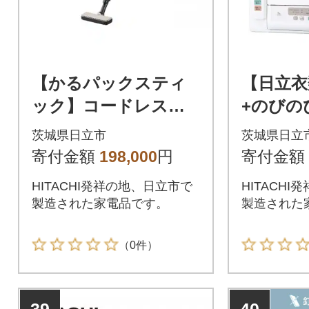
【かるパックスティ
【日立衣
ック】コードレス掃
+のびの
除機PKV-BK50P(C)
セットDE
茨城県日立市
茨城県日立
+DES-N7
寄付金額
198,000
円
寄付金額
HITACHI発祥の地、日立市で
HITACH
製造された家電品です。
製造された
（0件）