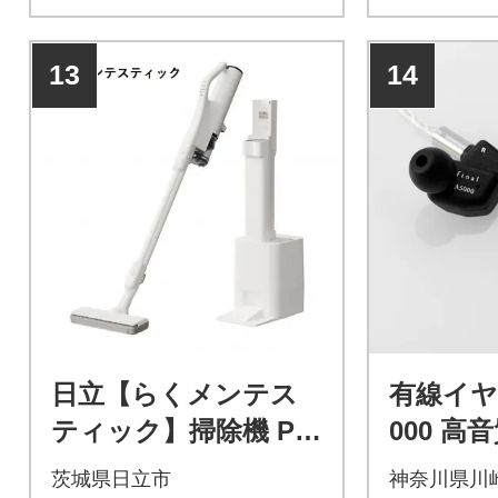
13
14
日立【らくメンテス
有線イヤホン
ティック】掃除機 PV-
000 高音
BG1000R(W)
トシル
茨城県日立市
神奈川県川