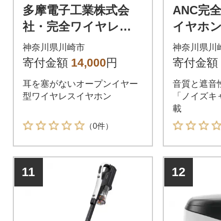
多摩電子工業株式会
ANC完
社・完全ワイヤレス
イヤホン f
イヤホンPermier AIR
SKY GRA
神奈川県川崎市
神奈川県川
PROオープンイヤー
の小型
寄付金額
14,000
円
寄付金額
【ブラック】
耳を塞がないオープンイヤー
音質と遮音
型ワイヤレスイヤホン
「ノイズキ
載
（0件）
11
12