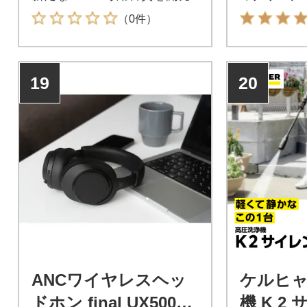
ンテナは0.
（0件）
20分/強モ
転に対応し
まノズルで
19
20
で清掃でき
ば大活躍の
ANCワイヤレスヘッ
ケルヒャ
ドホン final UX5000
機 K 2