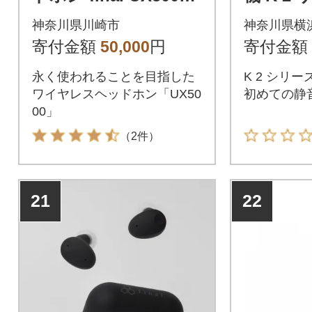
シリーズ最新
量設計で
神奈川県川崎市
神奈川県横
能な静
寄付金額
50,000
円
寄付金額
永く使われることを目指した
K 2 シリ
ワイヤレスヘッドホン「UX50
初めての静
00」
（2件）
21
22