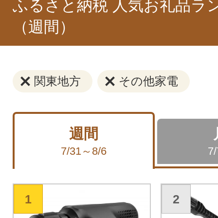
ふるさと納税 人気お礼品ラ
（週間）
関東地方
その他家電
週間
7/31～8/6
7
1
2