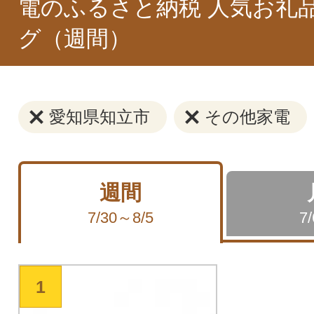
電のふるさと納税 人気お礼
グ（週間）
愛知県知立市
その他家電
週間
7/30～8/5
7
1