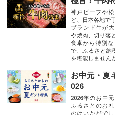
極旨！牛肉
神戸ビーフや松
ど、日本各地で
ブランド牛が大
や焼肉、切り落
食卓から特別な
で、ふるさと納
を堪能しません
お中元・夏ギ
026
2026年のお中
ふるさとのお礼
のはいかがでし