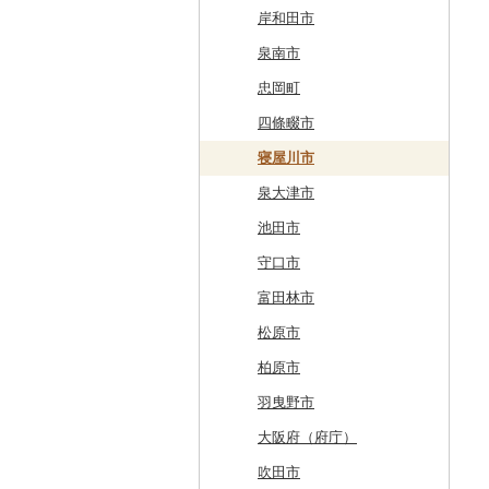
南富良野町
新郷村
田野畑村
岩沼市
羽後町
川西町
猪苗代町
常総市
茂木町
みどり市
小鹿野町
習志野市
大島町
藤沢市
三条市
南砺市
金沢市
福井市
山梨県（県庁）
朝日村
山県市
伊東市
南知多町
朝日町
米原市
長岡京市
岸和田市
上富良野町
横浜町
盛岡市
七ヶ宿町
秋田県（県庁）
鶴岡市
川俣町
東海村
那須烏山市
千代田町
坂戸市
銚子市
府中市
神奈川県（県庁）
見附市
内灘町
大野市
道志村
長野市
羽島市
島田市
江南市
菰野町
豊郷町
綾部市
泉南市
和寒町
野辺地町
遠野市
大崎市
秋田市
山形県（県庁）
郡山市
美浦村
矢板市
みなかみ町
鳩山町
君津市
国分寺市
鎌倉市
糸魚川市
かほく市
敦賀市
忍野村
根羽村
本巣市
沼津市
みよし市
紀宝町
多賀町
笠置町
忠岡町
紋別市
佐井村
奥州市
塩竈市
男鹿市
金山町
西会津町
大洗町
さくら市
片品村
埼玉県（県庁）
旭市
東村山市
大和市
胎内市
小松市
おおい町
笛吹市
池田町
川辺町
伊豆市
西尾市
伊勢市
野洲市
南丹市
四條畷市
乙部町
六戸町
雫石町
石巻市
美郷町
東根市
玉川村
河内町
足利市
富岡市
神川町
南房総市
中央区
伊勢原市
上越市
志賀町
永平寺町
中央市
須坂市
大垣市
裾野市
武豊町
四日市市
宇治市
寝屋川市
根室市
五所川原市
岩手県（県庁）
多賀城市
東成瀬村
飯豊町
いわき市
ひたちなか市
那須町
館林市
東秩父村
八街市
あきる野市
小田原市
阿賀野市
加賀市
北杜市
川上村
輪之内町
焼津市
幸田町
大台町
京丹波町
泉大津市
三笠市
平川市
一関市
宮城県（県庁）
五城目町
鮭川村
南会津町
龍ケ崎市
鹿沼市
伊勢崎市
横瀬町
東金市
中野区
湯河原町
津南町
鳴沢村
信濃町
神戸町
富士宮市
碧南市
尾鷲市
京都府（府庁）
池田市
東川町
蓬田村
久慈市
亘理町
北秋田市
大蔵村
田村市
守谷市
下野市
東吾妻町
三芳町
九十九里町
荒川区
秦野市
新潟県（県庁）
西桂町
南牧村
瑞浪市
河津町
岡崎市
三重県（県庁）
大山崎町
守口市
厚真町
中泊町
西和賀町
蔵王町
八峰町
山辺町
磐梯町
常陸大宮市
益子町
前橋市
幸手市
いすみ市
北区
綾瀬市
柏崎市
身延町
伊那市
中津川市
袋井市
愛知県（県庁）
津市
精華町
富田林市
奥尻町
外ヶ浜町
北上市
女川町
鹿角市
戸沢村
三春町
笠間市
芳賀町
藤岡市
日高市
東庄町
多摩市
横須賀市
村上市
早川町
立科町
高山市
熱海市
蒲郡市
名張市
南山城村
松原市
網走市
つがる市
平泉町
気仙沼市
大仙市
舟形町
本宮市
行方市
野木町
邑楽町
蓮田市
館山市
稲城市
三浦市
妙高市
南部町
東御市
郡上市
掛川市
東郷町
東員町
京都市
柏原市
浦河町
弘前市
洋野町
美里町
八郎潟町
最上町
柳津町
結城市
板倉町
川越市
大網白里市
世田谷区
大磯町
聖籠町
昭和町
中野市
白川村
伊豆の国市
犬山市
玉城町
舞鶴市
羽曳野市
広尾町
鰺ヶ沢町
大船渡市
松島町
真室川町
鮫川村
城里町
嬬恋村
宮代町
一宮町
日の出町
箱根町
刈羽村
甲府市
豊丘村
御嵩町
小山町
弥富市
和束町
大阪府（府庁）
中札内村
むつ市
山田町
大和町
寒河江市
福島市
水戸市
草津町
吉見町
佐倉市
板橋区
横浜市
湯沢町
甲州市
売木村
海津市
森町
東海市
八幡市
吹田市