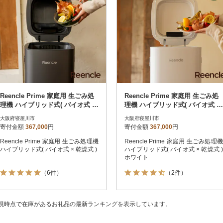
Reencle Prime 家庭用 生ごみ処
Reencle Prime 家庭用 生ごみ処
理機 ハイブリッド式( バイオ式 ×
理機 ハイブリッド式( バイオ式 ×
乾燥式 )ブラック
乾燥式 )ホワイト
大阪府寝屋川市
大阪府寝屋川市
寄付金額
367,000
円
寄付金額
367,000
円
Reencle Prime 家庭用 生ごみ処理機
Reencle Prime 家庭用 生ごみ処理機
ハイブリッド式( バイオ式 × 乾燥式 )
ハイブリッド式( バイオ式 × 乾燥式 )
ホワイト
（6件）
（2件）
現時点で在庫があるお礼品の最新ランキングを表示しています。