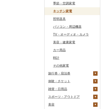
干物
すいか
きのこ
ウイスキー
その他飲料・ジュース
ゼリー
パスタ
鍋
塩
季節・空調家電
常陸牛
その他鶏肉
しじみ
イワシ
タコ
海苔
あきたこまち
みかん
自然薯
その他日本酒
黒糖焼酎
白ワイン
ドリップ
静岡茶
みかんジュース（オレ
飲料
シュウマイ
カレー
ンジジュース）
その他魚介・加工品
キウイ
その他野菜
リキュール・洋酒
チョコレート
ひやむぎ
ピザ
醤油
キッチン家電
上州牛
サザエ
カツオ
わかめ
ししゃも
ひとめぼれ
レモン
レンコン
しいたけ
その他焼酎
赤ワイン
足柄茶
茶葉・ティーバッグ
野菜ジュース
コロッケ
シチュー
肉
その他果汁飲料
柿（カキ）
甘酒
カステラ
そうめん
レトルト
味噌
照明器具
飛騨牛
はまぐり
金目鯛
ひじき
その他干物
しらす・ちりめん
ミルキークィーン
不知火・デコポン
にんにく・生姜
松茸
山菜
シャンパン・スパーク
知覧茶
炭酸飲料
その他惣菜
魚
リングワイン
ドライフルーツ
ノンアルコール
アイス・ジェラート
その他麺
スープ
酢
パソコン・周辺機器
近江牛
その他貝
クエ
その他海苔・海藻
かまぼこ・練り製品
ななつぼし
せとか
その他根菜
その他きのこ
かぼちゃ
八女茶
豆乳
その他鍋
その他ワイン
その他果物
その他酒
その他洋菓子
豆腐・納豆
だし
TV・オーディオ・カメラ
神戸牛・神戸ビーフ
くじら
その他魚介・加工品
その他米
文旦
干し柿
茄子
その他茶
その他飲料・ジュース
煎餅・おかき
漬物
食用油
美容・健康家電
但馬牛
サバ
まどんな
干し芋
びわ
レタス
豆腐
羊羹
缶詰・瓶詰
はちみつ
カー用品
土佐あかうし
さんま
ポンカン
その他ドライフルーツ
ブルーベリー
その他野菜
納豆
梅干
えごま油
饅頭
乾物
ドレッシング
時計
佐賀牛
鯛
その他柑橘
パイナップル
キムチ
肉
オリーブオイル
大福
燻製（スモーク）
その他調味料
その他家電
長崎和牛
のどぐろ
栗
その他漬物
魚
ごま油
旅行券・宿泊券
その他和菓子
おせち
あか牛
ふぐ
その他果物
果物
その他食用油
みりん
体験・チケット
その他加工品
旅行券
宮崎牛
ブリ
ジャム
ケチャップ
雑貨・日用品
宿泊券
PayPay商品券
その他牛肉（精肉）
ほっけ
その他缶詰・瓶詰
こしょう
JTBふるさと旅行クー
ポン（Eメール発行）
スポーツ・アウトドア
食事券
家具・インテリア
その他鮮魚
その他調味料
JTBふるさと旅行券
美容
温泉・サウナ・スパ利用
寝具
ゴルフ
タンス
（紙券）
券