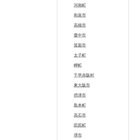
滝川市
田舎館村
大槌町
大郷町
西川町
新地町
鉾田市
高崎市
東松山市
木更津市
渋谷区
茅ヶ崎市
新潟市
丹波山村
小諸市
関ケ原町
川根本町
新城市
京田辺市
河南町
比布町
青森県（県庁）
南三陸町
高畠町
葛尾村
桜川市
群馬県（県庁）
入間市
茂原市
千代田区
川崎市
木曽町
七宗町
富士市
春日井市
向日市
和泉市
鶴居村
三沢市
仙台市
山形市
三島町
石岡市
大泉町
志木市
野田市
新宿区
厚木市
箕輪町
笠松町
御前崎市
瀬戸市
高槻市
釧路市
西目屋村
大河原町
三川町
桑折町
茨城県（県庁）
長野原町
北本市
山武市
江東区
海老名市
駒ヶ根市
東白川村
東伊豆町
大府市
豊中市
苫前町
角田市
大江町
矢吹町
坂東市
中之条町
桶川市
鴨川市
青梅市
相模原市
王滝村
土岐市
西伊豆町
半田市
箕面市
当別町
涌谷町
米沢市
国見町
小美玉市
加須市
印西市
国立市
座間市
千曲市
岐阜県（県庁）
清水町
あま市
太子町
占冠村
東松島市
檜枝岐村
日立市
三郷市
神崎町
品川区
二宮町
辰野町
下呂市
南伊豆町
岩倉市
岬町
上士幌町
喜多方市
大子町
八潮市
船橋市
福生市
茅野市
多治見市
松崎町
小牧市
千早赤阪村
平取町
南相馬市
鹿嶋市
越生町
千葉市
小平市
喬木村
垂井町
湖西市
愛西市
東大阪市
七飯町
会津若松市
阿見町
さいたま市
白井市
文京区
阿智村
恵那市
磐田市
長久手市
摂津市
北見市
大熊町
那珂市
鴻巣市
成田市
大田区
小川村
白川町
三島市
豊川市
島本町
登別市
浅川町
筑西市
嵐山町
富津市
豊島区
宮田村
各務原市
静岡県（県庁）
尾張旭市
高石市
訓子府町
相馬市
八千代町
越谷市
浦安市
西東京市
飯綱町
美濃市
牧之原市
稲沢市
田尻町
室蘭市
中島村
古河市
小川町
松戸市
羽村市
栄村
揖斐川町
菊川市
知立市
堺市