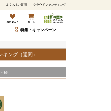
よくあるご質問
クラウドファンディング
メ
イ
ン
コ
ン
特集・キャンペーン
テ
ン
ツ
に
ス
ランキング（週間）
キ
ッ
プ
7～8/6