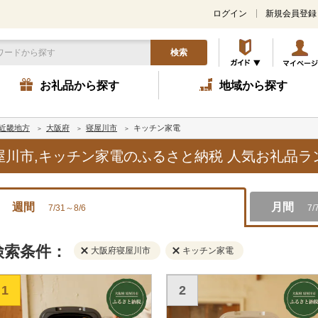
ログイン
新規会員登録
検索
お礼品から探す
地域から探す
近畿地方
大阪府
寝屋川市
キッチン家電
寝屋川市,キッチン家電のふるさと納税 人気お礼品
週間
月間
7/31～8/6
7/
検索条件：
大阪府寝屋川市
キッチン家電
1
2