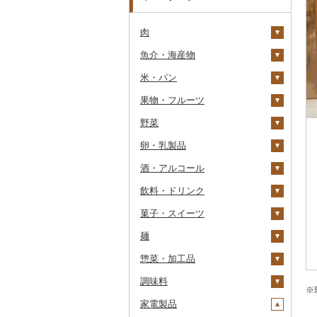
肉
魚介・海産物
牛肉（精肉）
米・パン
牛肉（加工品）
カニ
ステーキ
果物・フルーツ
豚肉（精肉）
エビ
米
すき焼き
ハンバーグ
ズワイガニ
野菜
豚肉（加工品）
いくら
雑穀
ぶどう・マスカット
しゃぶしゃぶ
もつ鍋
ステーキ
タラバガニ
甘エビ
精米
卵・乳製品
鶏肉
うに
餅
いちご
いも
焼肉
ローストビーフ
すき焼き
ハンバーグ
毛ガニ
ボタンエビ
無洗米
巨峰
酒・アルコール
鹿肉
明太子・たらこ
その他穀物加工品
りんご
トマト
卵
牛タン
ビーフジャーキー
しゃぶしゃぶ
もつ鍋
鶏肉（精肉）
かにしゃぶ
伊勢海老
玄米
ナガノパープル
じゃがいも
飲料・ドリンク
馬肉
その他魚卵
パン
もも
玉ねぎ
チーズ
ビール・発泡酒
和牛
その他牛肉（加工品）
焼肉
ハム
ハム・ソーセージ
その他カニ
その他エビ
明太子
金芽米
ピオーネ
さつまいも
フルーツトマト
菓子・スイーツ
羊肉・ラム肉（ジンギス
貝
メロン
ねぎ
ヨーグルト
日本酒
水・ミネラルウォーター
黒毛和牛
アグー豚
ソーセージ・ウインナ
唐揚げ
たらこ
数の子
ゆめぴりか
デラウェア
その他いも
ミニトマト
ビール
カン）
ー
麺
うなぎ
さくらんぼ
とうもろこし
牛乳
焼酎
コーヒー・コーヒー豆
ケーキ
白老牛
その他豚肉（精肉）
中津からあげ
からすみ
帆立（ホタテ）
つや姫
シャインマスカット
その他トマト
発泡酒
純米大吟醸
鴨肉
ベーコン・サラミ
惣菜・加工品
鮮魚
梨
根菜
バター
梅酒
茶
クッキー
ラーメン
仙台牛
水炊き
キャビア
鮑（アワビ）
コシヒカリ
その他ぶどう・マスカ
地ビール・クラフトビ
純米吟醸
芋焼酎
飲料
猪肉
その他豚肉（加工品）
ット
ール
調味料
イカ・タコ
マンゴー
アスパラガス
その他乳製品
泡盛
果汁飲料
焼き菓子
うどん
惣菜
米沢牛
地鶏
その他魚卵
牡蠣（カキ）
鮭・サーモン
はえぬき
和梨
人参
大吟醸
麦焼酎
コーヒー豆
飲料
※
その他肉・加工品
家電製品
海苔・海藻
みかん・柑橘
豆
ワイン
紅茶
プリン
そば
カレー・シチュー
砂糖
山形牛
赤鶏さつま
あさり
マグロ
イカ
さがびより
洋梨・ラフランス
大根
吟醸
米焼酎
粉
茶葉・ティーバッグ
りんごジュース
餃子