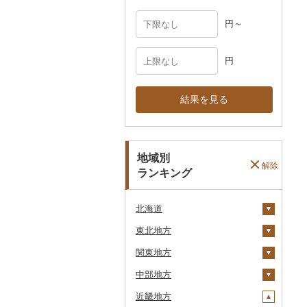
円～
円
結果を見る
地域別
解除
ランキング
北海道
東北地方
安平町
関東地方
八雲町
青森県
中部地方
鹿部町
岩手県
茨城県
十和田市
近畿地方
江差町
宮城県
栃木県
新潟県
大鰐町
宮古市
土浦市