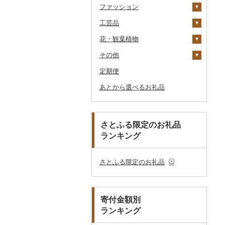
ファッション
タオル
釣り
スキンケア
机・テーブル
布団
ゴルフボール
その他旅行券
水族館
工芸品
文房具・印鑑
サイクリング
シャンプー・リンス
鞄・バッグ
椅子・チェア・ソファ
枕
泉州タオル
ゴルフクラブ
化粧水・乳液・美容液
動物園
花・観葉植物
食器
アウトドア・キャンプ
石鹸・ボディーソープ
洋服
織物
その他家具・インテリ
毛布
その他タオル
ボールペン
ゴルフウェア
洗顔
トートバッグ・ショル
釣り
ア
ダーバッグ
その他
キッチン用品
その他スポーツ
入浴剤
和服
陶器・漆器
観葉植物・苗木
タオルケット
ノート・ファイル
グラス・カップ
その他ゴルフ
その他スキンケア
女性・レディース
本場奄美大島紬
ダイビング
キャリーバッグ・スー
定期便
日用品
アロマ
靴・履物
その他装飾品・工芸品
花
地域サービス
その他寝具
印鑑
タンブラー
包丁
ウェア・ユニフォーム
男性・メンズ
その他織物
信楽焼
ツケース
スキーチケット・リフト
あとから選べるお礼品
楽器・器材
プロテイン
アクセサリー
盆栽・その他
その他
その他文房具
箸
フライパン
洗剤
その他スポーツ
子供・ベビー
靴・シューズ
唐津焼
数珠
胡蝶蘭
券
その他鞄・バッグ
本・CD・DVD
その他美容
その他服飾小物
スプーン・フォーク・
鍋
トイレットペーパー
その他洋服
スリッパ・下駄・草履
ペンダント・ネックレ
備前焼
工芸品
造花・プリザーブドフ
ゴルフプレー券
ナイフ
ス
ラワー
おもちゃ・ぬいぐるみ
まな板
ティッシュ
その他靴・履物
財布
美濃焼
播州そろばん
花火大会チケット
GDOふるさとゴルフ
さとふる限定のお礼品
皿・椀
ピアス・イヤリング
その他花
プレークーポン
ランキング
ご当地キャラクター
土鍋
その他日用品
ショール・ストール
村上木彫堆朱
美濃和紙
カタログギフト
弁当箱
真珠・パール
その他のゴルフプレー
ベビー用品
その他キッチン用品
ネクタイ・ベルト
その他陶器・漆器
民芸品
その他体験・チケット
券
その他食器
その他アクセサリー
さとふる限定のお礼品
ペット用品
マフラー・手袋
防災グッズ
その他服飾小物
寄付金額別
その他雑貨
ランキング