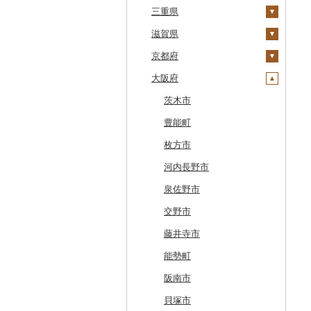
白老町
秋田県
群馬県
富山県
三重県
南部町
軽米町
柴田町
取手市
那須塩原市
十日町市
せたな町
山形県
埼玉県
石川県
滋賀県
五戸町
岩手町
色麻町
大潟村
つくば市
市貝町
榛東村
弥彦村
射水市
鈴鹿市
旭川市
福島県
千葉県
福井県
京都府
藤崎町
矢巾町
丸森町
横手市
村山市
稲敷市
塩谷町
下仁田町
春日部市
阿賀町
氷見市
羽咋市
伊賀市
長浜市
森町
東京都
山梨県
大阪府
六ヶ所村
釜石市
大衡村
能代市
尾花沢市
天栄村
潮来市
上三川町
玉村町
蕨市
勝浦市
出雲崎町
朝日町
七尾市
美浜町
木曽岬町
高島市
宮津市
稚内市
神奈川県
長野県
東北町
野田村
加美町
小坂町
上山市
広野町
五霞町
佐野市
安中市
戸田市
袖ケ浦市
八王子市
魚沼市
高岡市
白山市
小浜市
富士吉田市
多気町
草津市
伊根町
茨木市
標津町
岐阜県
三戸町
普代村
利府町
仙北市
河北町
鏡石町
北茨城市
真岡市
川場村
毛呂山町
我孫子市
日野市
南足柄市
佐渡市
魚津市
穴水町
越前町
甲斐市
高森町
松阪市
近江八幡市
与謝野町
豊能町
清里町
静岡県
東通村
一戸町
白石市
井川町
酒田市
須賀川市
境町
高根沢町
昭和村
久喜市
長柄町
昭島市
松田町
燕市
砺波市
輪島市
若狭町
山梨市
御代田町
養老町
桑名市
竜王町
福知山市
枚方市
北斗市
愛知県
黒石市
陸前高田市
登米市
潟上市
新庄市
小野町
かすみがうら市
大田原市
甘楽町
ふじみ野市
芝山町
武蔵村山市
大井町
南魚沼市
入善町
中能登町
鯖江市
富士川町
飯田市
八百津町
下田市
志摩市
甲賀市
亀岡市
河内長野市
留萌市
おいらせ町
紫波町
山元町
三種町
長井市
棚倉町
牛久市
栃木市
明和町
川島町
八千代市
葛飾区
中井町
関川村
黒部市
石川県（県庁）
高浜町
大月市
青木村
池田町
静岡市
清須市
明和町
湖南市
城陽市
泉佐野市
白糠町
鶴田町
滝沢市
名取市
藤里町
小国町
古殿町
常陸太田市
日光市
沼田市
上里町
横芝光町
小金井市
愛川町
新発田市
立山町
野々市市
勝山市
富士河口湖町
南箕輪村
関市
吉田町
田原市
鳥羽市
大津市
久御山町
交野市
釧路町
階上町
住田町
川崎町
湯沢市
南陽市
昭和村
つくばみらい市
小山市
桐生市
川口市
多古町
墨田区
山北町
加茂市
富山県（県庁）
能登町
福井県（県庁）
韮崎市
長野県（県庁）
瑞穂市
函南町
安城市
いなべ市
彦根市
京丹後市
藤井寺市
名寄市
深浦町
葛巻町
村田町
大館市
中山町
下郷町
下妻市
宇都宮市
吉岡町
飯能市
白子町
東久留米市
真鶴町
小千谷市
小矢部市
能美市
越前市
南アルプス市
上松町
飛騨市
藤枝市
北名古屋市
紀北町
栗東市
井手町
能勢町
美唄市
青森市
花巻市
栗原市
由利本荘市
庄内町
西郷村
茨城町
栃木県（県庁）
太田市
長瀞町
栄町
利島村
清川村
田上町
滑川市
津幡町
坂井市
市川三郷町
高山村
岐南町
御殿場市
東栄町
熊野市
愛荘町
木津川市
阪南市
厚岸町
田子町
岩泉町
富谷市
にかほ市
大石田町
二本松市
神栖市
那珂川町
高山村
羽生市
香取市
瑞穂町
開成町
五泉市
富山市
宝達志水町
あわら市
都留市
南木曽町
大野町
浜松市
豊山町
南伊勢町
滋賀県（県庁）
宇治田原町
貝塚市