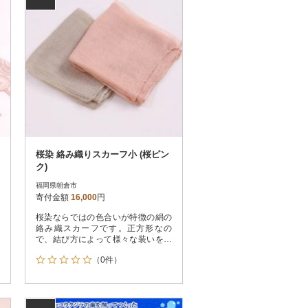
桜染 絡み織りスカーフ小 (桜ピン
ク)
福岡県朝倉市
寄付金額
16,000
円
桜染ならではの色合いが特徴の絹の
絡み織スカーフです。正方形なの
で、結び方によって様々な装いを楽
しめます。
（0件）