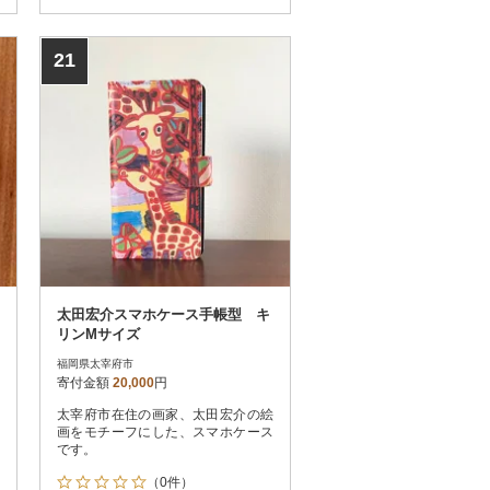
21
太田宏介スマホケース手帳型 キ
リンMサイズ
福岡県太宰府市
寄付金額
20,000
円
太宰府市在住の画家、太田宏介の絵
画をモチーフにした、スマホケース
です。
（0件）