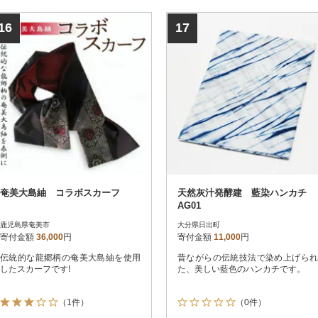
16
17
奄美大島紬 コラボスカーフ
天然灰汁発酵建 藍染ハンカチ
AG01
鹿児島県奄美市
大分県日出町
寄付金額
36,000
円
寄付金額
11,000
円
伝統的な龍郷柄の奄美大島紬を使用
昔ながらの伝統技法で染め上げられ
したスカーフです!
た、美しい藍色のハンカチです。
（1件）
（0件）