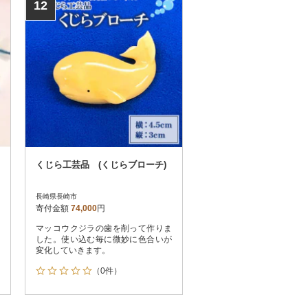
12
くじら工芸品 (くじらブローチ)
長崎県長崎市
寄付金額
74,000
円
マッコウクジラの歯を削って作りま
した。使い込む毎に微妙に色合いが
変化していきます。
（0件）