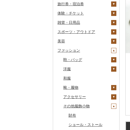
旅行券・宿泊券
干物
すいか
きのこ
ウイスキー
その他飲料・ジュース
ゼリー
パスタ
鍋
塩
季節・空調家電
常陸牛
その他鶏肉
しじみ
イワシ
タコ
海苔
あきたこまち
みかん
自然薯
その他日本酒
黒糖焼酎
白ワイン
ドリップ
静岡茶
みかんジュース（オレ
飲料
シュウマイ
カレー
ンジジュース）
体験・チケット
その他魚介・加工品
キウイ
その他野菜
リキュール・洋酒
チョコレート
ひやむぎ
ピザ
醤油
キッチン家電
旅行券
上州牛
サザエ
カツオ
わかめ
ししゃも
ひとめぼれ
レモン
レンコン
しいたけ
その他焼酎
赤ワイン
足柄茶
茶葉・ティーバッグ
野菜ジュース
コロッケ
シチュー
肉
その他果汁飲料
雑貨・日用品
柿（カキ）
甘酒
カステラ
そうめん
レトルト
味噌
照明器具
宿泊券
PayPay商品券
飛騨牛
はまぐり
金目鯛
ひじき
その他干物
しらす・ちりめん
ミルキークィーン
不知火・デコポン
にんにく・生姜
松茸
山菜
シャンパン・スパーク
知覧茶
炭酸飲料
その他惣菜
魚
JTBふるさと旅行クー
リングワイン
ポン（Eメール発行）
スポーツ・アウトドア
ドライフルーツ
ノンアルコール
アイス・ジェラート
その他麺
スープ
酢
パソコン・周辺機器
食事券
家具・インテリア
近江牛
その他貝
クエ
その他海苔・海藻
かまぼこ・練り製品
ななつぼし
せとか
その他根菜
その他きのこ
かぼちゃ
八女茶
豆乳
その他鍋
その他ワイン
JTBふるさと旅行券
美容
その他果物
その他酒
その他洋菓子
豆腐・納豆
だし
TV・オーディオ・カメラ
温泉・サウナ・スパ利用
寝具
ゴルフ
神戸牛・神戸ビーフ
くじら
その他魚介・加工品
その他米
文旦
干し柿
茄子
その他茶
その他飲料・ジュース
タンス
（紙券）
券
ファッション
煎餅・おかき
漬物
食用油
美容・健康家電
タオル
釣り
スキンケア
但馬牛
サバ
まどんな
干し芋
びわ
レタス
豆腐
机・テーブル
布団
ゴルフボール
その他旅行券
水族館
羊羹
缶詰・瓶詰
はちみつ
カー用品
文房具・印鑑
サイクリング
シャンプー・リンス
鞄・バッグ
土佐あかうし
さんま
ポンカン
その他ドライフルーツ
ブルーベリー
その他野菜
納豆
梅干
えごま油
椅子・チェア・ソファ
枕
泉州タオル
ゴルフクラブ
化粧水・乳液・美容液
動物園
饅頭
乾物
ドレッシング
時計
食器
アウトドア・キャンプ
石鹸・ボディーソープ
洋服
佐賀牛
鯛
その他柑橘
パイナップル
キムチ
肉
オリーブオイル
その他家具・インテリ
毛布
その他タオル
ボールペン
ゴルフウェア
洗顔
トートバッグ・ショル
釣り
ア
ダーバッグ
大福
燻製（スモーク）
その他調味料
その他家電
キッチン用品
その他スポーツ
入浴剤
和服
長崎和牛
のどぐろ
栗
その他漬物
魚
ごま油
タオルケット
ノート・ファイル
グラス・カップ
その他ゴルフ
その他スキンケア
女性・レディース
ダイビング
キャリーバッグ・スー
その他和菓子
おせち
日用品
アロマ
靴・履物
あか牛
ふぐ
その他果物
果物
その他食用油
みりん
その他寝具
印鑑
タンブラー
包丁
ウェア・ユニフォーム
男性・メンズ
ツケース
スキーチケット・リフト
その他加工品
楽器・器材
プロテイン
アクセサリー
宮崎牛
ブリ
ジャム
ケチャップ
その他文房具
箸
フライパン
洗剤
その他スポーツ
子供・ベビー
靴・シューズ
券
その他鞄・バッグ
本・CD・DVD
その他美容
その他服飾小物
その他牛肉（精肉）
ほっけ
その他缶詰・瓶詰
こしょう
スプーン・フォーク・
鍋
トイレットペーパー
その他洋服
スリッパ・下駄・草履
ペンダント・ネックレ
ゴルフプレー券
ナイフ
ス
おもちゃ・ぬいぐるみ
その他鮮魚
その他調味料
まな板
ティッシュ
その他靴・履物
財布
花火大会チケット
GDOふるさとゴルフ
皿・椀
ピアス・イヤリング
プレークーポン
ご当地キャラクター
土鍋
その他日用品
ショール・ストール
カタログギフト
弁当箱
真珠・パール