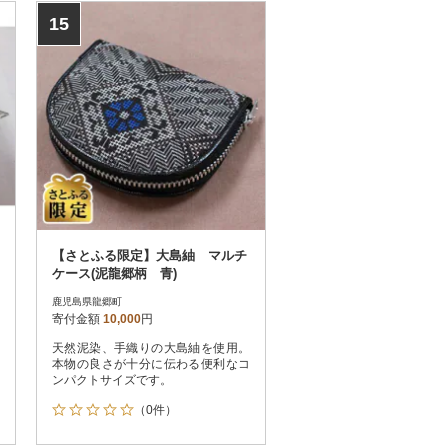
15
【さとふる限定】大島紬 マルチ
ケース(泥龍郷柄 青)
鹿児島県龍郷町
寄付金額
10,000
円
天然泥染、手織りの大島紬を使用。
本物の良さが十分に伝わる便利なコ
ンパクトサイズです。
（0件）