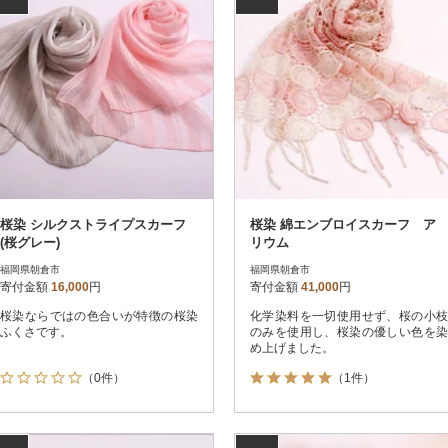
桜染 シルクストライプスカーフ
桜染 綿エンブロイスカーフ ア
(桜グレー)
リウム
福岡県朝倉市
福岡県朝倉市
寄付金額
16,000
円
寄付金額
41,000
円
桜染ならではの色合いが特徴の桜染
化学染料を一切使用せず、桜の小枝
ふくさです。
のみを使用し、桜染の優しい色を染
め上げました。
（0件）
（1件）