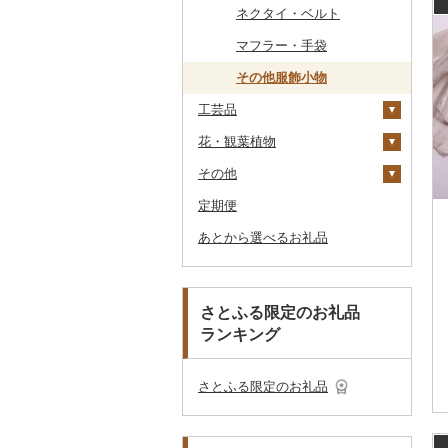
その他のゴルフプレー
ベビー用品
その他キッチン用品
ネクタイ・ベルト
その他体験・チケット
券
その他食器
その他アクセサリー
ペット用品
マフラー・手袋
防災グッズ
その他服飾小物
工芸品
その他雑貨
花・観葉植物
織物
その他
陶器・漆器
観葉植物・苗木
本場奄美大島紬
定期便
その他装飾品・工芸品
花
地域サービス
その他織物
信楽焼
あとから選べるお礼品
盆栽・その他
その他
唐津焼
数珠
胡蝶蘭
備前焼
工芸品
造花・プリザーブドフ
ラワー
美濃焼
播州そろばん
さとふる限定のお礼品
その他花
ランキング
村上木彫堆朱
美濃和紙
その他陶器・漆器
民芸品
さとふる限定のお礼品