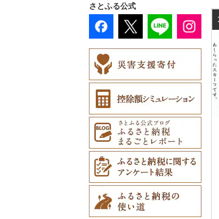
さとふる公式
美唄市
青森市
花巻市
栗原市
由利本荘市
庄内町
西郷村
茨城町
栃木県（県庁）
太田市
長瀞町
栄町
利島村
清川村
田上町
滑川市
津幡町
坂井市
市川三郷町
高山村
岐南町
御殿場市
東栄町
熊野市
愛荘町
木津川市
阪南市
朝来市
安堵町
海南市
八頭町
奥出雲町
岡山市
庄原市
上関町
阿南市
香川県（県庁）
愛南町
黒潮町
中間市
神埼市
長崎県（県庁）
宇城市
中津市
川南町
中種子町
嘉手納町
厚岸町
田子町
岩泉町
富谷市
にかほ市
大石田町
二本松市
神栖市
那珂川町
高山村
羽生市
香取市
瑞穂町
開成町
五泉市
富山市
宝達志水町
あわら市
都留市
南木曽町
大野町
浜松市
豊山町
南伊勢町
滋賀県（県庁）
宇治田原町
貝塚市
市川町
王寺町
那智勝浦町
若桜町
西ノ島町
早島町
府中市
山陽小野田市
上板町
土庄町
新居浜市
四万十市
太宰府市
有田町
佐世保市
西原村
豊後大野市
三股町
出水市
北谷町
南富良野町
新郷村
田野畑村
岩沼市
羽後町
川西町
猪苗代町
常総市
茂木町
みどり市
小鹿野町
習志野市
大島町
藤沢市
三条市
南砺市
金沢市
福井市
山梨県（県庁）
朝日村
山県市
伊東市
南知多町
朝日町
米原市
長岡京市
岸和田市
三木市
十津川村
美浜町
湯梨浜町
浜田市
笠岡市
大崎上島町
山口市
海陽町
三木町
伊予市
奈半利町
赤村
基山町
南島原市
水上村
杵築市
都城市
いちき串木野市
宮古島市
上富良野町
横浜町
盛岡市
七ヶ宿町
秋田県（県庁）
鶴岡市
川俣町
東海村
那須烏山市
千代田町
坂戸市
銚子市
府中市
神奈川県（県庁）
見附市
内灘町
大野市
道志村
長野市
羽島市
島田市
江南市
菰野町
豊郷町
綾部市
泉南市
新温泉町
高取町
御坊市
岩美町
大田市
里庄町
東広島市
周南市
徳島市
まんのう町
松山市
土佐市
須恵町
上峰町
波佐見町
高森町
日出町
椎葉村
徳之島町
八重瀬町
和寒町
野辺地町
遠野市
大崎市
秋田市
山形県（県庁）
郡山市
美浦村
矢板市
みなかみ町
鳩山町
君津市
国分寺市
鎌倉市
糸魚川市
かほく市
敦賀市
忍野村
根羽村
本巣市
沼津市
みよし市
紀宝町
多賀町
笠置町
忠岡町
福崎町
広陵町
高野町
倉吉市
松江市
玉野市
竹原市
宇部市
勝浦町
琴平町
西条市
津野町
香春町
吉野ヶ里町
長崎市
大津町
津久見市
日向市
湧水町
座間味村
紋別市
佐井村
奥州市
塩竈市
男鹿市
金山町
西会津町
大洗町
さくら市
片品村
埼玉県（県庁）
旭市
東村山市
大和市
胎内市
小松市
おおい町
笛吹市
池田町
川辺町
伊豆市
西尾市
伊勢市
野洲市
南丹市
四條畷市
西脇市
天理市
九度山町
日南町
江津市
赤磐市
熊野町
美祢市
美馬市
東かがわ市
東温市
高知県（県庁）
飯塚市
鹿島市
川棚町
和水町
豊後高田市
日之影町
垂水市
糸満市
乙部町
六戸町
雫石町
石巻市
美郷町
東根市
玉川村
河内町
足利市
富岡市
神川町
南房総市
中央区
伊勢原市
上越市
志賀町
永平寺町
中央市
須坂市
大垣市
裾野市
武豊町
四日市市
宇治市
寝屋川市
宍粟市
三郷町
紀美野町
伯耆町
島根県（県庁）
瀬戸内市
呉市
下関市
美波町
善通寺市
宇和島市
四万十町
志免町
小城市
島原市
長洲町
宇佐市
新富町
南さつま市
北中城村
根室市
五所川原市
岩手県（県庁）
多賀城市
東成瀬村
飯豊町
いわき市
ひたちなか市
那須町
館林市
東秩父村
八街市
あきる野市
小田原市
阿賀野市
加賀市
北杜市
川上村
輪之内町
焼津市
幸田町
大台町
京丹波町
泉大津市
丹波市
下北山村
古座川町
日吉津村
和気町
海田町
和木町
上勝町
坂出市
内子町
大川村
筑紫野市
佐賀市
五島市
天草市
佐伯市
綾町
屋久島町
久米島町
三笠市
平川市
一関市
宮城県（県庁）
五城目町
鮭川村
南会津町
龍ケ崎市
鹿沼市
伊勢崎市
横瀬町
東金市
中野区
湯河原町
津南町
鳴沢村
信濃町
神戸町
富士宮市
碧南市
尾鷲市
京都府（府庁）
池田市
豊岡市
大和高田市
新宮市
井原市
三次市
光市
石井町
綾川町
大洲市
いの町
糸田町
鳥栖市
新上五島町
水俣市
大分市
日南市
志布志市
南風原町
東川町
蓬田村
久慈市
亘理町
北秋田市
大蔵村
田村市
守谷市
下野市
東吾妻町
三芳町
九十九里町
荒川区
秦野市
新潟県（県庁）
西桂町
南牧村
瑞浪市
河津町
岡崎市
三重県（県庁）
大山崎町
守口市
加東市
川西町
太地町
備前市
府中町
小松島市
丸亀市
愛媛県（県庁）
土佐町
東峰村
大町町
雲仙市
多良木町
臼杵市
門川町
奄美市
南城市
厚真町
中泊町
西和賀町
蔵王町
八峰町
山辺町
磐梯町
常陸大宮市
益子町
前橋市
幸手市
いすみ市
北区
綾瀬市
柏崎市
身延町
伊那市
中津川市
袋井市
愛知県（県庁）
津市
精華町
富田林市
稲美町
川上村
日高川町
総社市
三原市
松茂町
四国中央市
安田町
古賀市
玄海町
壱岐市
五木村
国東市
宮崎県（県庁）
和泊町
北大東村
奥尻町
外ヶ浜町
北上市
女川町
鹿角市
戸沢村
三春町
笠間市
芳賀町
藤岡市
日高市
東庄町
多摩市
横須賀市
村上市
早川町
立科町
高山市
熱海市
蒲郡市
名張市
南山城村
松原市
養父市
斑鳩町
紀の川市
新庄村
安芸高田市
佐那河内村
南国市
久山町
白石町
大村市
あさぎり町
日田市
国富町
長島町
大宜味村
網走市
つがる市
平泉町
気仙沼市
大仙市
舟形町
本宮市
行方市
野木町
邑楽町
蓮田市
館山市
稲城市
三浦市
妙高市
南部町
東御市
郡上市
掛川市
東郷町
東員町
京都市
柏原市
南あわじ市
平群町
上富田町
高梁市
北島町
仁淀川町
大野城市
太良町
佐々町
南関町
姫島村
高千穂町
薩摩川内市
浦添市
浦河町
弘前市
洋野町
美里町
八郎潟町
最上町
柳津町
結城市
板倉町
川越市
大網白里市
世田谷区
大磯町
聖籠町
昭和町
中野市
白川村
伊豆の国市
犬山市
玉城町
舞鶴市
羽曳野市
洲本市
黒滝村
白浜町
勝央町
吉野川市
大月町
宗像市
平戸市
津奈木町
玖珠町
西都市
大崎町
本部町