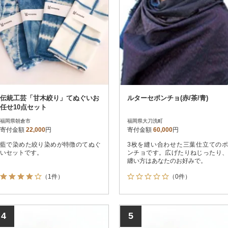
伝統工芸「甘木絞り」てぬぐいお
ルターセポンチョ(赤/茶/青)
任せ10点セット
福岡県朝倉市
福岡県大刀洗町
寄付金額
22,000
円
寄付金額
60,000
円
藍で染めた絞り染めが特徴のてぬぐ
3枚を縫い合わせた三葉仕立てのポ
いセットです。
ンチョです。広げたりねじったり、
纏い方はあなたのお好みで。
（1件）
（0件）
4
5