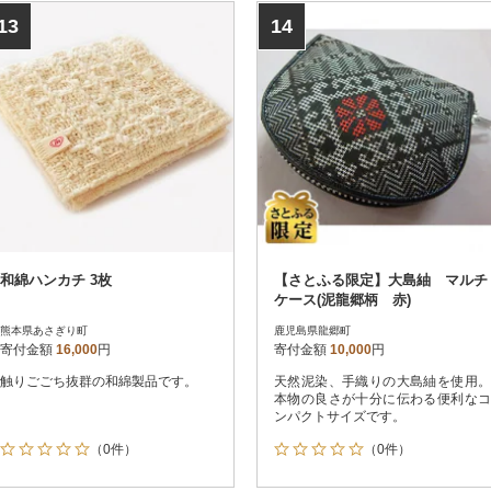
13
14
和綿ハンカチ 3枚
【さとふる限定】大島紬 マルチ
ケース(泥龍郷柄 赤)
熊本県あさぎり町
鹿児島県龍郷町
寄付金額
16,000
円
寄付金額
10,000
円
触りごごち抜群の和綿製品です。
天然泥染、手織りの大島紬を使用。
本物の良さが十分に伝わる便利なコ
ンパクトサイズです。
（0件）
（0件）