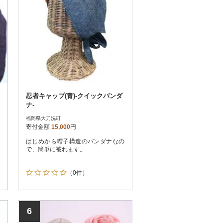
忍者キャップ(青)-クイックバンダ
ナ-
福岡県大刀洗町
寄付金額
15,000
円
はじめから帽子構造のバンダナなの
で、簡単に被れます。
（0件）
6