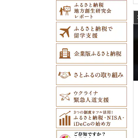
広尾町
鰺ヶ沢町
大船渡市
松島町
真室川町
鮫川村
城里町
嬬恋村
宮代町
一宮町
日の出町
箱根町
刈羽村
甲府市
豊丘村
御嵩町
小山町
弥富市
和束町
大阪府（府庁）
猪名川町
御所市
由良町
倉敷市
三原村
水巻町
小国町
大分県（県庁）
西米良村
曽於市
今帰仁村
中札内村
むつ市
山田町
大和町
寒河江市
福島市
水戸市
草津町
吉見町
佐倉市
板橋区
横浜市
湯沢町
甲州市
売木村
海津市
森町
東海市
八幡市
吹田市
尼崎市
上牧町
すさみ町
矢掛町
香南市
岡垣町
人吉市
延岡市
鹿屋市
与那原町
滝川市
田舎館村
大槌町
大郷町
西川町
新地町
鉾田市
高崎市
東松山市
木更津市
渋谷区
茅ヶ崎市
新潟市
丹波山村
小諸市
関ケ原町
川根本町
新城市
京田辺市
河南町
加西市
明日香村
日高町
鏡野町
大豊町
豊前市
宇土市
串間市
宇検村
豊見城市
比布町
青森県（県庁）
南三陸町
高畠町
葛尾村
桜川市
群馬県（県庁）
入間市
茂原市
千代田区
川崎市
木曽町
七宗町
富士市
春日井市
向日市
和泉市
宝塚市
吉野町
有田川町
田野町
嘉麻市
荒尾市
五ヶ瀬町
天城町
東村
鶴居村
三沢市
仙台市
山形市
三島町
石岡市
大泉町
志木市
野田市
新宿区
厚木市
箕輪町
笠松町
御前崎市
瀬戸市
高槻市
淡路市
奈良市
印南町
高知市
筑後市
産山村
高原町
南種子町
読谷村
釧路市
西目屋村
大河原町
三川町
桑折町
茨城県（県庁）
長野原町
北本市
山武市
江東区
海老名市
駒ヶ根市
東白川村
東伊豆町
大府市
豊中市
丹波篠山市
大和郡山市
和歌山県（県庁）
東洋町
大木町
益城町
小林市
知名町
恩納村
苫前町
角田市
大江町
矢吹町
坂東市
中之条町
桶川市
鴨川市
青梅市
相模原市
王滝村
土岐市
西伊豆町
半田市
箕面市
香美町
野迫川村
みなべ町
越知町
直方市
御船町
高鍋町
与論町
伊平屋村
当別町
涌谷町
米沢市
国見町
小美玉市
加須市
印西市
国立市
座間市
千曲市
岐阜県（県庁）
清水町
あま市
太子町
芦屋市
葛城市
かつらぎ町
安芸市
遠賀町
山都町
美郷町
錦江町
西原町
占冠村
東松島市
檜枝岐村
日立市
三郷市
神崎町
品川区
二宮町
辰野町
下呂市
南伊豆町
岩倉市
岬町
神戸市
三宅町
田辺市
本山町
大任町
阿蘇市
諸塚村
霧島市
金武町
上士幌町
喜多方市
大子町
八潮市
船橋市
福生市
茅野市
多治見市
松崎町
小牧市
千早赤阪村
川西市
生駒市
北山村
土佐清水市
北九州市
合志市
都農町
鹿児島県（県庁）
宜野座村
平取町
南相馬市
鹿嶋市
越生町
千葉市
小平市
喬木村
垂井町
湖西市
愛西市
東大阪市
三田市
東吉野村
串本町
北川村
宇美町
美里町
阿久根市
名護市
七飯町
会津若松市
阿見町
さいたま市
白井市
文京区
阿智村
恵那市
磐田市
長久手市
摂津市
赤穂市
五條市
佐川町
小郡市
苓北町
日置市
国頭村
北見市
大熊町
那珂市
鴻巣市
成田市
大田区
小川村
白川町
三島市
豊川市
島本町
相生市
香芝市
梼原町
福津市
嘉島町
肝付町
石垣市
登別市
浅川町
筑西市
嵐山町
富津市
豊島区
宮田村
各務原市
静岡県（県庁）
尾張旭市
高石市
姫路市
桜井市
宿毛市
粕屋町
相良村
南大隅町
伊是名村