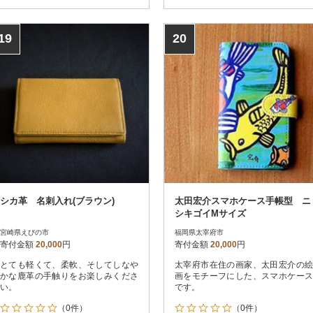
19
20
シカ革 名刺入れ(ブラウン)
太田宏介スマホケース手帳型 ニ
シキゴイMサイズ
宮崎県えびの市
福岡県太宰府市
寄付金額
20,000
円
寄付金額
20,000
円
とても軽くて、柔軟、そしてしなや
太宰府市在住の画家、太田宏介の絵
かな鹿革の手触りをお楽しみくださ
画をモチーフにした、スマホケース
い。
です。
（0件）
（0件）