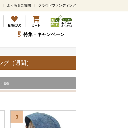
よくあるご質問
クラウドファンディング
メ
イ
ン
コ
ン
特集・キャンペーン
テ
ン
ツ
に
ス
キング（週間）
キ
ッ
プ
7～8/6
3