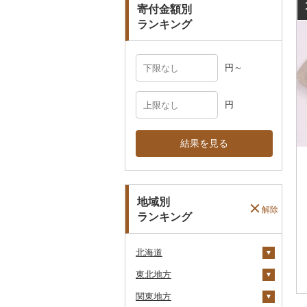
寄付金額別
ランキング
円～
円
結果を見る
地域別
解除
ランキング
北海道
東北地方
安平町
関東地方
八雲町
青森県