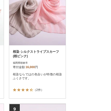
桜染 シルクストライプスカーフ
(桜ピンク)
福岡県朝倉市
寄付金額
16,000
円
桜染ならではの色合いが特徴の桜染
ふくさです。
（2件）
9