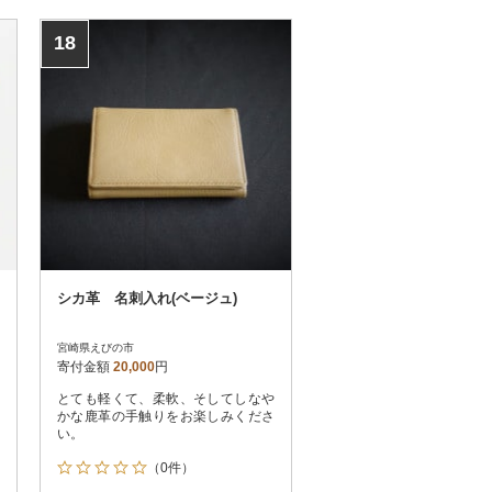
18
シカ革 名刺入れ(ベージュ)
宮崎県えびの市
寄付金額
20,000
円
とても軽くて、柔軟、そしてしなや
かな鹿革の手触りをお楽しみくださ
い。
（0件）