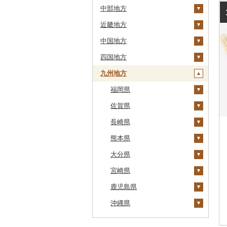
中部地方
鹿部町
岩手県
茨城県
十和田市
近畿地方
江差町
宮城県
栃木県
新潟県
大鰐町
宮古市
土浦市
中国地方
白老町
秋田県
群馬県
富山県
三重県
南部町
軽米町
柴田町
取手市
那須塩原市
十日町市
四国地方
せたな町
山形県
埼玉県
石川県
滋賀県
鳥取県
五戸町
岩手町
色麻町
大潟村
つくば市
市貝町
榛東村
弥彦村
射水市
鈴鹿市
九州地方
旭川市
福島県
千葉県
福井県
京都府
島根県
徳島県
藤崎町
矢巾町
丸森町
横手市
村山市
稲敷市
塩谷町
下仁田町
春日部市
阿賀町
氷見市
羽咋市
伊賀市
長浜市
鳥取県（県庁）
森町
東京都
山梨県
大阪府
岡山県
香川県
福岡県
六ヶ所村
釜石市
大衡村
能代市
尾花沢市
天栄村
潮来市
上三川町
玉村町
蕨市
勝浦市
出雲崎町
朝日町
七尾市
美浜町
木曽岬町
高島市
宮津市
米子市
雲南市
阿波市
稚内市
神奈川県
長野県
兵庫県
広島県
愛媛県
佐賀県
東北町
野田村
加美町
小坂町
上山市
広野町
五霞町
佐野市
安中市
戸田市
袖ケ浦市
八王子市
魚沼市
高岡市
白山市
小浜市
富士吉田市
多気町
草津市
伊根町
茨木市
大山町
海士町
津山市
牟岐町
高松市
那珂川市
標津町
岐阜県
奈良県
山口県
高知県
長崎県
三戸町
普代村
利府町
仙北市
河北町
鏡石町
北茨城市
真岡市
川場村
毛呂山町
我孫子市
日野市
南足柄市
佐渡市
魚津市
穴水町
越前町
甲斐市
高森町
松阪市
近江八幡市
与謝野町
豊能町
上郡町
琴浦町
津和野町
西粟倉村
安芸太田町
那賀町
直島町
今治市
添田町
嬉野市
清里町
静岡県
和歌山県
熊本県
東通村
一戸町
白石市
井川町
酒田市
須賀川市
境町
高根沢町
昭和村
久喜市
長柄町
昭島市
松田町
燕市
砺波市
輪島市
若狭町
山梨市
御代田町
養老町
桑名市
竜王町
福知山市
枚方市
神河町
曽爾村
日野町
飯南町
久米南町
世羅町
柳井市
三好市
さぬき市
鬼北町
香美市
大刀洗町
佐賀県（県庁）
松浦市
北斗市
愛知県
大分県
黒石市
陸前高田市
登米市
潟上市
新庄市
小野町
かすみがうら市
大田原市
甘楽町
ふじみ野市
芝山町
武蔵村山市
大井町
南魚沼市
入善町
中能登町
鯖江市
富士川町
飯田市
八百津町
下田市
志摩市
甲賀市
亀岡市
河内長野市
小野市
河合町
湯浅町
鳥取市
安来市
真庭市
大竹市
平生町
鳴門市
多度津町
西予市
馬路村
朝倉市
唐津市
時津町
上天草市
留萌市
宮崎県
おいらせ町
紫波町
山元町
三種町
長井市
棚倉町
牛久市
栃木市
明和町
川島町
八千代市
葛飾区
中井町
関川村
黒部市
石川県（県庁）
高浜町
大月市
青木村
池田町
静岡市
清須市
明和町
湖南市
城陽市
泉佐野市
太子町
宇陀市
有田市
北栄町
知夫村
新見市
廿日市市
山口県（県庁）
藍住町
三豊市
八幡浜市
芸西村
苅田町
江北町
諫早市
湯前町
九重町
白糠町
鹿児島県
鶴田町
滝沢市
名取市
藤里町
小国町
古殿町
常陸太田市
日光市
沼田市
上里町
横芝光町
小金井市
愛川町
新発田市
立山町
野々市市
勝山市
富士河口湖町
南箕輪村
関市
吉田町
田原市
鳥羽市
大津市
久御山町
交野市
西宮市
田原本町
橋本市
境港市
隠岐の島町
美咲町
北広島町
長門市
板野町
観音寺市
久万高原町
須崎市
川崎町
みやき町
東彼杵町
玉名市
由布市
えびの市
釧路町
沖縄県
階上町
住田町
川崎町
湯沢市
南陽市
昭和村
つくばみらい市
小山市
桐生市
川口市
多古町
墨田区
山北町
加茂市
富山県（県庁）
能登町
福井県（県庁）
韮崎市
長野県（県庁）
瑞穂市
函南町
安城市
いなべ市
彦根市
京丹後市
藤井寺市
佐用町
山添村
広川町
智頭町
吉賀町
浅口市
福山市
田布施町
東みよし町
宇多津町
上島町
日高村
春日市
多久市
長与町
菊池市
竹田市
宮崎市
指宿市
名寄市
深浦町
葛巻町
村田町
大館市
中山町
下郷町
下妻市
宇都宮市
吉岡町
飯能市
白子町
東久留米市
真鶴町
小千谷市
小矢部市
能美市
越前市
南アルプス市
上松町
飛騨市
藤枝市
北名古屋市
紀北町
栗東市
井手町
能勢町
多可町
大淀町
和歌山市
江府町
出雲市
美作市
広島市
防府市
徳島県（県庁）
小豆島町
松前町
室戸市
上毛町
伊万里市
対馬市
山江村
別府市
木城町
龍郷町
うるま市