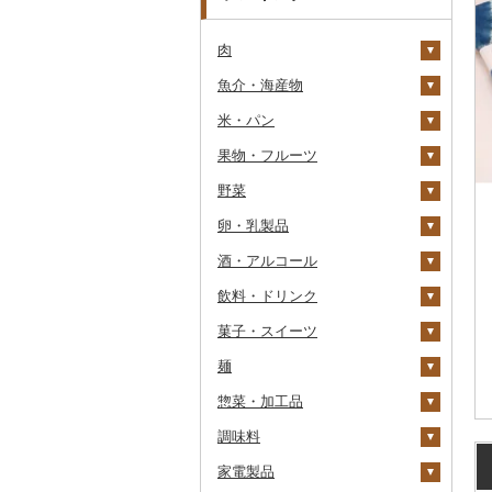
肉
魚介・海産物
牛肉（精肉）
米・パン
牛肉（加工品）
カニ
ステーキ
果物・フルーツ
豚肉（精肉）
エビ
米
すき焼き
ハンバーグ
ズワイガニ
野菜
豚肉（加工品）
いくら
雑穀
ぶどう・マスカット
しゃぶしゃぶ
もつ鍋
ステーキ
タラバガニ
甘エビ
精米
卵・乳製品
鶏肉
うに
餅
いちご
いも
焼肉
ローストビーフ
すき焼き
ハンバーグ
毛ガニ
ボタンエビ
無洗米
巨峰
酒・アルコール
鹿肉
明太子・たらこ
その他穀物加工品
りんご
トマト
卵
牛タン
ビーフジャーキー
しゃぶしゃぶ
もつ鍋
鶏肉（精肉）
かにしゃぶ
伊勢海老
玄米
ナガノパープル
じゃがいも
飲料・ドリンク
馬肉
その他魚卵
パン
もも
玉ねぎ
チーズ
ビール・発泡酒
和牛
その他牛肉（加工品）
焼肉
ハム
ハム・ソーセージ
その他カニ
その他エビ
明太子
金芽米
ピオーネ
さつまいも
フルーツトマト
菓子・スイーツ
羊肉・ラム肉（ジンギス
貝
メロン
ねぎ
ヨーグルト
日本酒
水・ミネラルウォーター
黒毛和牛
アグー豚
ソーセージ・ウインナ
唐揚げ
たらこ
数の子
ゆめぴりか
デラウェア
その他いも
ミニトマト
ビール
カン）
ー
麺
うなぎ
さくらんぼ
とうもろこし
牛乳
焼酎
コーヒー・コーヒー豆
ケーキ
白老牛
その他豚肉（精肉）
中津からあげ
からすみ
帆立（ホタテ）
つや姫
シャインマスカット
その他トマト
発泡酒
純米大吟醸
鴨肉
ベーコン・サラミ
惣菜・加工品
鮮魚
梨
根菜
バター
梅酒
茶
クッキー
ラーメン
仙台牛
水炊き
キャビア
鮑（アワビ）
コシヒカリ
その他ぶどう・マスカ
地ビール・クラフトビ
純米吟醸
芋焼酎
飲料
猪肉
その他豚肉（加工品）
ット
ール
調味料
イカ・タコ
マンゴー
アスパラガス
その他乳製品
泡盛
果汁飲料
焼き菓子
うどん
惣菜
米沢牛
地鶏
その他魚卵
牡蠣（カキ）
鮭・サーモン
はえぬき
和梨
人参
大吟醸
麦焼酎
コーヒー豆
飲料
その他肉・加工品
家電製品
海苔・海藻
みかん・柑橘
豆
ワイン
紅茶
プリン
そば
カレー・シチュー
砂糖
山形牛
赤鶏さつま
あさり
マグロ
イカ
さがびより
洋梨・ラフランス
大根
吟醸
米焼酎
粉
茶葉・ティーバッグ
りんごジュース
餃子