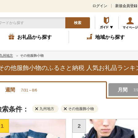
ログイン
新規会員登録
検索
お礼品から探す
地域から探す
九州地方
その他服飾小物
方,その他服飾小物のふるさと納税 人気お礼品ラン
週間
月間
7/31～8/6
7/
検索条件：
九州地方
その他服飾小物
1
2