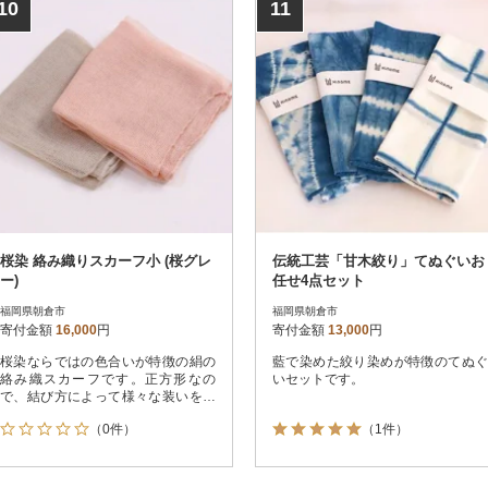
10
11
桜染 絡み織りスカーフ小 (桜グレ
伝統工芸「甘木絞り」てぬぐいお
ー)
任せ4点セット
福岡県朝倉市
福岡県朝倉市
寄付金額
16,000
円
寄付金額
13,000
円
桜染ならではの色合いが特徴の絹の
藍で染めた絞り染めが特徴のてぬぐ
絡み織スカーフです。正方形なの
いセットです。
で、結び方によって様々な装いを楽
しめます。
（0件）
（1件）