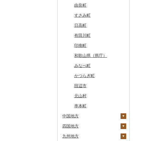
広尾町
鰺ヶ沢町
大船渡市
松島町
真室川町
鮫川村
城里町
嬬恋村
宮代町
一宮町
日の出町
箱根町
刈羽村
甲府市
豊丘村
御嵩町
小山町
弥富市
和束町
大阪府（府庁）
猪名川町
御所市
由良町
中札内村
むつ市
山田町
大和町
寒河江市
福島市
水戸市
草津町
吉見町
佐倉市
板橋区
横浜市
湯沢町
甲州市
売木村
海津市
森町
東海市
八幡市
吹田市
尼崎市
上牧町
すさみ町
滝川市
田舎館村
大槌町
大郷町
西川町
新地町
鉾田市
高崎市
東松山市
木更津市
渋谷区
茅ヶ崎市
新潟市
丹波山村
小諸市
関ケ原町
川根本町
新城市
京田辺市
河南町
加西市
明日香村
日高町
比布町
青森県（県庁）
南三陸町
高畠町
葛尾村
桜川市
群馬県（県庁）
入間市
茂原市
千代田区
川崎市
木曽町
七宗町
富士市
春日井市
向日市
和泉市
宝塚市
吉野町
有田川町
鶴居村
三沢市
仙台市
山形市
三島町
石岡市
大泉町
志木市
野田市
新宿区
厚木市
箕輪町
笠松町
御前崎市
瀬戸市
高槻市
淡路市
奈良市
印南町
釧路市
西目屋村
大河原町
三川町
桑折町
茨城県（県庁）
長野原町
北本市
山武市
江東区
海老名市
駒ヶ根市
東白川村
東伊豆町
大府市
豊中市
丹波篠山市
大和郡山市
和歌山県（県庁）
苫前町
角田市
大江町
矢吹町
坂東市
中之条町
桶川市
鴨川市
青梅市
相模原市
王滝村
土岐市
西伊豆町
半田市
箕面市
香美町
野迫川村
みなべ町
当別町
涌谷町
米沢市
国見町
小美玉市
加須市
印西市
国立市
座間市
千曲市
岐阜県（県庁）
清水町
あま市
太子町
芦屋市
葛城市
かつらぎ町
占冠村
東松島市
檜枝岐村
日立市
三郷市
神崎町
品川区
二宮町
辰野町
下呂市
南伊豆町
岩倉市
岬町
神戸市
三宅町
田辺市
上士幌町
喜多方市
大子町
八潮市
船橋市
福生市
茅野市
多治見市
松崎町
小牧市
千早赤阪村
川西市
生駒市
北山村
平取町
南相馬市
鹿嶋市
越生町
千葉市
小平市
喬木村
垂井町
湖西市
愛西市
東大阪市
三田市
東吉野村
串本町
中国地方
七飯町
会津若松市
阿見町
さいたま市
白井市
文京区
阿智村
恵那市
磐田市
長久手市
摂津市
赤穂市
五條市
四国地方
北見市
鳥取県
大熊町
那珂市
鴻巣市
成田市
大田区
小川村
白川町
三島市
豊川市
島本町
相生市
香芝市
九州地方
登別市
島根県
徳島県
浅川町
筑西市
嵐山町
富津市
豊島区
宮田村
各務原市
静岡県（県庁）
尾張旭市
高石市
姫路市
桜井市
鳥取県（県庁）