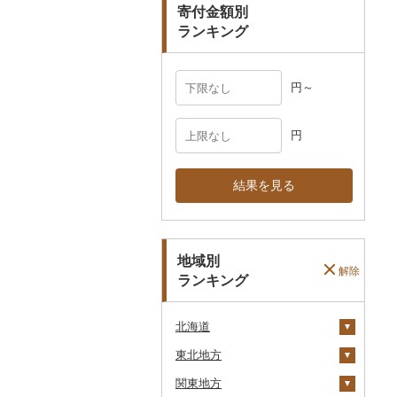
寄付金額別
ランキング
円～
円
結果を見る
地域別
解除
ランキング
北海道
東北地方
安平町
関東地方
八雲町
青森県