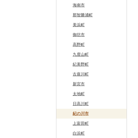
美唄市
青森市
花巻市
栗原市
由利本荘市
庄内町
西郷村
茨城町
栃木県（県庁）
太田市
長瀞町
栄町
利島村
清川村
田上町
滑川市
津幡町
坂井市
市川三郷町
高山村
岐南町
御殿場市
東栄町
熊野市
愛荘町
木津川市
阪南市
朝来市
安堵町
海南市
厚岸町
田子町
岩泉町
富谷市
にかほ市
大石田町
二本松市
神栖市
那珂川町
高山村
羽生市
香取市
瑞穂町
開成町
五泉市
富山市
宝達志水町
あわら市
都留市
南木曽町
大野町
浜松市
豊山町
南伊勢町
滋賀県（県庁）
宇治田原町
貝塚市
市川町
王寺町
那智勝浦町
南富良野町
新郷村
田野畑村
岩沼市
羽後町
川西町
猪苗代町
常総市
茂木町
みどり市
小鹿野町
習志野市
大島町
藤沢市
三条市
南砺市
金沢市
福井市
山梨県（県庁）
朝日村
山県市
伊東市
南知多町
朝日町
米原市
長岡京市
岸和田市
三木市
十津川村
美浜町
上富良野町
横浜町
盛岡市
七ヶ宿町
秋田県（県庁）
鶴岡市
川俣町
東海村
那須烏山市
千代田町
坂戸市
銚子市
府中市
神奈川県（県庁）
見附市
内灘町
大野市
道志村
長野市
羽島市
島田市
江南市
菰野町
豊郷町
綾部市
泉南市
新温泉町
高取町
御坊市
和寒町
野辺地町
遠野市
大崎市
秋田市
山形県（県庁）
郡山市
美浦村
矢板市
みなかみ町
鳩山町
君津市
国分寺市
鎌倉市
糸魚川市
かほく市
敦賀市
忍野村
根羽村
本巣市
沼津市
みよし市
紀宝町
多賀町
笠置町
忠岡町
福崎町
広陵町
高野町
紋別市
佐井村
奥州市
塩竈市
男鹿市
金山町
西会津町
大洗町
さくら市
片品村
埼玉県（県庁）
旭市
東村山市
大和市
胎内市
小松市
おおい町
笛吹市
池田町
川辺町
伊豆市
西尾市
伊勢市
野洲市
南丹市
四條畷市
西脇市
天理市
九度山町
乙部町
六戸町
雫石町
石巻市
美郷町
東根市
玉川村
河内町
足利市
富岡市
神川町
南房総市
中央区
伊勢原市
上越市
志賀町
永平寺町
中央市
須坂市
大垣市
裾野市
武豊町
四日市市
宇治市
寝屋川市
宍粟市
三郷町
紀美野町
根室市
五所川原市
岩手県（県庁）
多賀城市
東成瀬村
飯豊町
いわき市
ひたちなか市
那須町
館林市
東秩父村
八街市
あきる野市
小田原市
阿賀野市
加賀市
北杜市
川上村
輪之内町
焼津市
幸田町
大台町
京丹波町
泉大津市
丹波市
下北山村
古座川町
三笠市
平川市
一関市
宮城県（県庁）
五城目町
鮭川村
南会津町
龍ケ崎市
鹿沼市
伊勢崎市
横瀬町
東金市
中野区
湯河原町
津南町
鳴沢村
信濃町
神戸町
富士宮市
碧南市
尾鷲市
京都府（府庁）
池田市
豊岡市
大和高田市
新宮市
東川町
蓬田村
久慈市
亘理町
北秋田市
大蔵村
田村市
守谷市
下野市
東吾妻町
三芳町
九十九里町
荒川区
秦野市
新潟県（県庁）
西桂町
南牧村
瑞浪市
河津町
岡崎市
三重県（県庁）
大山崎町
守口市
加東市
川西町
太地町
厚真町
中泊町
西和賀町
蔵王町
八峰町
山辺町
磐梯町
常陸大宮市
益子町
前橋市
幸手市
いすみ市
北区
綾瀬市
柏崎市
身延町
伊那市
中津川市
袋井市
愛知県（県庁）
津市
精華町
富田林市
稲美町
川上村
日高川町
奥尻町
外ヶ浜町
北上市
女川町
鹿角市
戸沢村
三春町
笠間市
芳賀町
藤岡市
日高市
東庄町
多摩市
横須賀市
村上市
早川町
立科町
高山市
熱海市
蒲郡市
名張市
南山城村
松原市
養父市
斑鳩町
紀の川市
網走市
つがる市
平泉町
気仙沼市
大仙市
舟形町
本宮市
行方市
野木町
邑楽町
蓮田市
館山市
稲城市
三浦市
妙高市
南部町
東御市
郡上市
掛川市
東郷町
東員町
京都市
柏原市
南あわじ市
平群町
上富田町
浦河町
弘前市
洋野町
美里町
八郎潟町
最上町
柳津町
結城市
板倉町
川越市
大網白里市
世田谷区
大磯町
聖籠町
昭和町
中野市
白川村
伊豆の国市
犬山市
玉城町
舞鶴市
羽曳野市
洲本市
黒滝村
白浜町