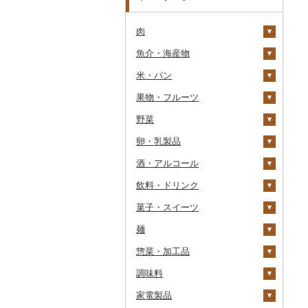
肉
魚介・海産物
牛肉（精肉）
米・パン
牛肉（加工品）
カニ
ステーキ
果物・フルーツ
豚肉（精肉）
エビ
米
すき焼き
ハンバーグ
ズワイガニ
野菜
豚肉（加工品）
いくら
雑穀
ぶどう・マスカット
しゃぶしゃぶ
もつ鍋
ステーキ
タラバガニ
甘エビ
精米
卵・乳製品
鶏肉
うに
餅
いちご
いも
焼肉
ローストビーフ
すき焼き
ハンバーグ
毛ガニ
ボタンエビ
無洗米
巨峰
酒・アルコール
鹿肉
明太子・たらこ
その他穀物加工品
りんご
トマト
卵
牛タン
ビーフジャーキー
しゃぶしゃぶ
もつ鍋
鶏肉（精肉）
かにしゃぶ
伊勢海老
玄米
ナガノパープル
じゃがいも
飲料・ドリンク
馬肉
その他魚卵
パン
もも
玉ねぎ
チーズ
ビール・発泡酒
和牛
その他牛肉（加工品）
焼肉
ハム
ハム・ソーセージ
その他カニ
その他エビ
明太子
金芽米
ピオーネ
さつまいも
フルーツトマト
菓子・スイーツ
羊肉・ラム肉（ジンギス
貝
メロン
ねぎ
ヨーグルト
日本酒
水・ミネラルウォーター
黒毛和牛
アグー豚
ソーセージ・ウインナ
唐揚げ
たらこ
数の子
ゆめぴりか
デラウェア
その他いも
ミニトマト
ビール
カン）
ー
麺
うなぎ
さくらんぼ
とうもろこし
牛乳
焼酎
コーヒー・コーヒー豆
ケーキ
白老牛
その他豚肉（精肉）
中津からあげ
からすみ
帆立（ホタテ）
つや姫
シャインマスカット
その他トマト
発泡酒
純米大吟醸
鴨肉
ベーコン・サラミ
惣菜・加工品
鮮魚
梨
根菜
バター
梅酒
茶
クッキー
ラーメン
仙台牛
水炊き
キャビア
鮑（アワビ）
コシヒカリ
その他ぶどう・マスカ
地ビール・クラフトビ
純米吟醸
芋焼酎
飲料
猪肉
その他豚肉（加工品）
ット
ール
調味料
イカ・タコ
マンゴー
アスパラガス
その他乳製品
泡盛
果汁飲料
焼き菓子
うどん
惣菜
米沢牛
地鶏
その他魚卵
牡蠣（カキ）
鮭・サーモン
はえぬき
和梨
人参
大吟醸
麦焼酎
コーヒー豆
飲料
その他肉・加工品
家電製品
海苔・海藻
みかん・柑橘
豆
ワイン
紅茶
プリン
そば
カレー・シチュー
砂糖
山形牛
赤鶏さつま
あさり
マグロ
イカ
さがびより
洋梨・ラフランス
大根
吟醸
米焼酎
粉
茶葉・ティーバッグ
りんごジュース
餃子