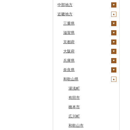
中部地方
鹿部町
岩手県
茨城県
十和田市
近畿地方
江差町
宮城県
栃木県
新潟県
大鰐町
宮古市
土浦市
白老町
秋田県
群馬県
富山県
三重県
南部町
軽米町
柴田町
取手市
那須塩原市
十日町市
せたな町
山形県
埼玉県
石川県
滋賀県
五戸町
岩手町
色麻町
大潟村
つくば市
市貝町
榛東村
弥彦村
射水市
鈴鹿市
旭川市
福島県
千葉県
福井県
京都府
藤崎町
矢巾町
丸森町
横手市
村山市
稲敷市
塩谷町
下仁田町
春日部市
阿賀町
氷見市
羽咋市
伊賀市
長浜市
森町
東京都
山梨県
大阪府
六ヶ所村
釜石市
大衡村
能代市
尾花沢市
天栄村
潮来市
上三川町
玉村町
蕨市
勝浦市
出雲崎町
朝日町
七尾市
美浜町
木曽岬町
高島市
宮津市
稚内市
神奈川県
長野県
兵庫県
東北町
野田村
加美町
小坂町
上山市
広野町
五霞町
佐野市
安中市
戸田市
袖ケ浦市
八王子市
魚沼市
高岡市
白山市
小浜市
富士吉田市
多気町
草津市
伊根町
茨木市
標津町
岐阜県
奈良県
三戸町
普代村
利府町
仙北市
河北町
鏡石町
北茨城市
真岡市
川場村
毛呂山町
我孫子市
日野市
南足柄市
佐渡市
魚津市
穴水町
越前町
甲斐市
高森町
松阪市
近江八幡市
与謝野町
豊能町
上郡町
清里町
静岡県
和歌山県
東通村
一戸町
白石市
井川町
酒田市
須賀川市
境町
高根沢町
昭和村
久喜市
長柄町
昭島市
松田町
燕市
砺波市
輪島市
若狭町
山梨市
御代田町
養老町
桑名市
竜王町
福知山市
枚方市
神河町
曽爾村
北斗市
愛知県
黒石市
陸前高田市
登米市
潟上市
新庄市
小野町
かすみがうら市
大田原市
甘楽町
ふじみ野市
芝山町
武蔵村山市
大井町
南魚沼市
入善町
中能登町
鯖江市
富士川町
飯田市
八百津町
下田市
志摩市
甲賀市
亀岡市
河内長野市
小野市
河合町
湯浅町
留萌市
おいらせ町
紫波町
山元町
三種町
長井市
棚倉町
牛久市
栃木市
明和町
川島町
八千代市
葛飾区
中井町
関川村
黒部市
石川県（県庁）
高浜町
大月市
青木村
池田町
静岡市
清須市
明和町
湖南市
城陽市
泉佐野市
太子町
宇陀市
有田市
白糠町
鶴田町
滝沢市
名取市
藤里町
小国町
古殿町
常陸太田市
日光市
沼田市
上里町
横芝光町
小金井市
愛川町
新発田市
立山町
野々市市
勝山市
富士河口湖町
南箕輪村
関市
吉田町
田原市
鳥羽市
大津市
久御山町
交野市
西宮市
田原本町
橋本市
釧路町
階上町
住田町
川崎町
湯沢市
南陽市
昭和村
つくばみらい市
小山市
桐生市
川口市
多古町
墨田区
山北町
加茂市
富山県（県庁）
能登町
福井県（県庁）
韮崎市
長野県（県庁）
瑞穂市
函南町
安城市
いなべ市
彦根市
京丹後市
藤井寺市
佐用町
山添村
広川町
名寄市
深浦町
葛巻町
村田町
大館市
中山町
下郷町
下妻市
宇都宮市
吉岡町
飯能市
白子町
東久留米市
真鶴町
小千谷市
小矢部市
能美市
越前市
南アルプス市
上松町
飛騨市
藤枝市
北名古屋市
紀北町
栗東市
井手町
能勢町
多可町
大淀町
和歌山市