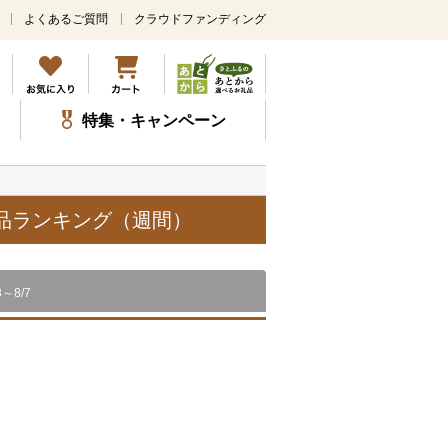
よくあるご質問
クラウドファンディング
メ
イ
ン
コ
ン
特集・キャンペーン
テ
ン
ツ
に
ス
礼品ランキング（週間）
キ
ッ
プ
8～8/7