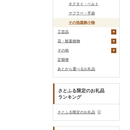
その他のゴルフプレー
ベビー用品
その他キッチン用品
ネクタイ・ベルト
その他体験・チケット
券
その他食器
その他アクセサリー
ペット用品
マフラー・手袋
防災グッズ
その他服飾小物
工芸品
その他雑貨
花・観葉植物
織物
その他
陶器・漆器
観葉植物・苗木
本場奄美大島紬
定期便
その他装飾品・工芸品
花
地域サービス
その他織物
信楽焼
あとから選べるお礼品
盆栽・その他
その他
唐津焼
数珠
胡蝶蘭
備前焼
工芸品
造花・プリザーブドフ
ラワー
美濃焼
播州そろばん
さとふる限定のお礼品
その他花
ランキング
村上木彫堆朱
美濃和紙
その他陶器・漆器
民芸品
さとふる限定のお礼品