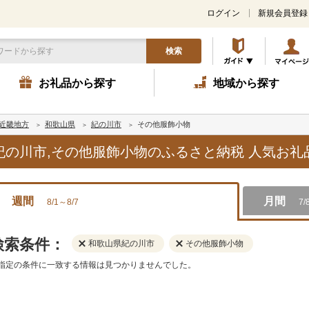
ログイン
新規会員登録
検索
お礼品から探す
地域から探す
近畿地方
和歌山県
紀の川市
その他服飾小物
県紀の川市,その他服飾小物のふるさと納税 人気お
週間
月間
8/1～8/7
7/
検索条件：
和歌山県紀の川市
その他服飾小物
指定の条件に一致する情報は見つかりませんでした。