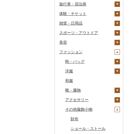
旅行券・宿泊券
干物
すいか
きのこ
ウイスキー
その他飲料・ジュース
ゼリー
パスタ
鍋
塩
季節・空調家電
常陸牛
その他鶏肉
しじみ
イワシ
タコ
海苔
あきたこまち
みかん
自然薯
その他日本酒
黒糖焼酎
白ワイン
ドリップ
静岡茶
みかんジュース（オレ
飲料
シュウマイ
カレー
ンジジュース）
体験・チケット
その他魚介・加工品
キウイ
その他野菜
リキュール・洋酒
チョコレート
ひやむぎ
ピザ
醤油
キッチン家電
旅行券
上州牛
サザエ
カツオ
わかめ
ししゃも
ひとめぼれ
レモン
レンコン
しいたけ
その他焼酎
赤ワイン
足柄茶
茶葉・ティーバッグ
野菜ジュース
コロッケ
シチュー
肉
その他果汁飲料
雑貨・日用品
柿（カキ）
甘酒
カステラ
そうめん
レトルト
味噌
照明器具
宿泊券
PayPay商品券
飛騨牛
はまぐり
金目鯛
ひじき
その他干物
しらす・ちりめん
ミルキークィーン
不知火・デコポン
にんにく・生姜
松茸
山菜
シャンパン・スパーク
知覧茶
炭酸飲料
その他惣菜
魚
JTBふるさと旅行クー
リングワイン
ポン（Eメール発行）
スポーツ・アウトドア
ドライフルーツ
ノンアルコール
アイス・ジェラート
その他麺
スープ
酢
パソコン・周辺機器
食事券
家具・インテリア
近江牛
その他貝
クエ
その他海苔・海藻
かまぼこ・練り製品
ななつぼし
せとか
その他根菜
その他きのこ
かぼちゃ
八女茶
豆乳
その他鍋
その他ワイン
JTBふるさと旅行券
美容
その他果物
その他酒
その他洋菓子
豆腐・納豆
だし
TV・オーディオ・カメラ
温泉・サウナ・スパ利用
寝具
ゴルフ
神戸牛・神戸ビーフ
くじら
その他魚介・加工品
その他米
文旦
干し柿
茄子
その他茶
その他飲料・ジュース
タンス
（紙券）
券
ファッション
煎餅・おかき
漬物
食用油
美容・健康家電
タオル
釣り
スキンケア
但馬牛
サバ
まどんな
干し芋
びわ
レタス
豆腐
机・テーブル
布団
ゴルフボール
その他旅行券
水族館
羊羹
缶詰・瓶詰
はちみつ
カー用品
文房具・印鑑
サイクリング
シャンプー・リンス
鞄・バッグ
土佐あかうし
さんま
ポンカン
その他ドライフルーツ
ブルーベリー
その他野菜
納豆
梅干
えごま油
椅子・チェア・ソファ
枕
泉州タオル
ゴルフクラブ
化粧水・乳液・美容液
動物園
饅頭
乾物
ドレッシング
時計
食器
アウトドア・キャンプ
石鹸・ボディーソープ
洋服
佐賀牛
鯛
その他柑橘
パイナップル
キムチ
肉
オリーブオイル
その他家具・インテリ
毛布
その他タオル
ボールペン
ゴルフウェア
洗顔
トートバッグ・ショル
釣り
ア
ダーバッグ
大福
燻製（スモーク）
その他調味料
その他家電
キッチン用品
その他スポーツ
入浴剤
和服
長崎和牛
のどぐろ
栗
その他漬物
魚
ごま油
タオルケット
ノート・ファイル
グラス・カップ
その他ゴルフ
その他スキンケア
女性・レディース
ダイビング
キャリーバッグ・スー
その他和菓子
おせち
日用品
アロマ
靴・履物
あか牛
ふぐ
その他果物
果物
その他食用油
みりん
その他寝具
印鑑
タンブラー
包丁
ウェア・ユニフォーム
男性・メンズ
ツケース
スキーチケット・リフト
その他加工品
楽器・器材
プロテイン
アクセサリー
宮崎牛
ブリ
ジャム
ケチャップ
その他文房具
箸
フライパン
洗剤
その他スポーツ
子供・ベビー
靴・シューズ
券
その他鞄・バッグ
本・CD・DVD
その他美容
その他服飾小物
その他牛肉（精肉）
ほっけ
その他缶詰・瓶詰
こしょう
スプーン・フォーク・
鍋
トイレットペーパー
その他洋服
スリッパ・下駄・草履
ペンダント・ネックレ
ゴルフプレー券
ナイフ
ス
おもちゃ・ぬいぐるみ
その他鮮魚
その他調味料
まな板
ティッシュ
その他靴・履物
財布
花火大会チケット
GDOふるさとゴルフ
皿・椀
ピアス・イヤリング
プレークーポン
ご当地キャラクター
土鍋
その他日用品
ショール・ストール
カタログギフト
弁当箱
真珠・パール