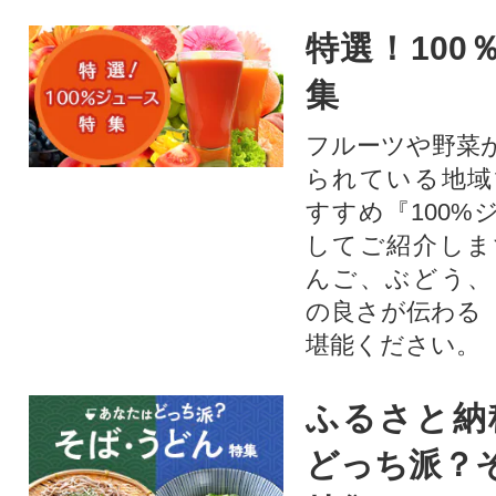
特選！100
集
フルーツや野菜
られている地域
すすめ『100%
してご紹介しま
んご、ぶどう、
の良さが伝わる
堪能ください。
ふるさと納
どっち派？