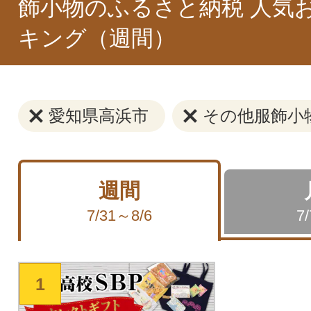
飾小物のふるさと納税 人気
キング（週間）
愛知県高浜市
その他服飾小
週間
7/31～8/6
7
1