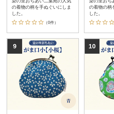
染の里おちあい二葉苑の人気
染の里おち
の着物の柄を手ぬぐいにしま
の着物の柄
した。
した。
（0件）
9
10