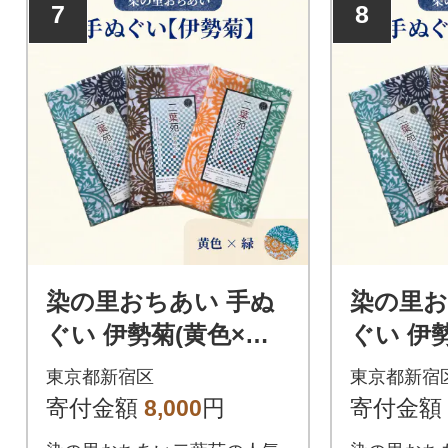
7
8
染の里おちあい 手ぬ
染の里お
ぐい 伊勢菊(黄色×緑)_
ぐい 伊勢
0004-003-S05-2
0004-003
東京都新宿区
東京都新宿
寄付金額
8,000
円
寄付金額