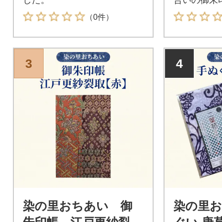
（0件）
3
4
染の里おちあい 御
染の里お