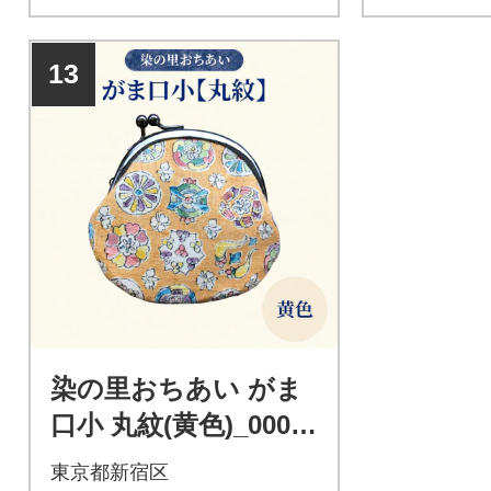
13
染の里おちあい がま
口小 丸紋(黄色)_0004-
006-S05-3
東京都新宿区