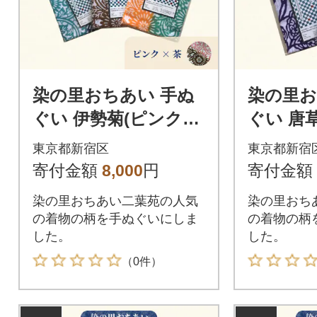
染の里おちあい 手ぬ
染の里お
ぐい 伊勢菊(ピンク×
ぐい 唐草(
茶)_0004-003-S05-1
2-S05-2
東京都新宿区
東京都新宿
寄付金額
8,000
円
寄付金額
染の里おちあい二葉苑の人気
染の里おち
の着物の柄を手ぬぐいにしま
の着物の柄
した。
した。
（0件）