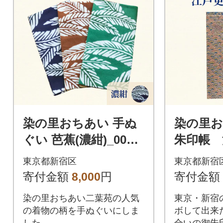
染の里おちあい 手ぬ
染の里
ぐい 芭蕉(濃紺)_0004-
朱印帳 
001-S05-1
(青)_000
東京都新宿区
東京都新宿
寄付金額
8,000
円
寄付金額
染の里おちあい二葉苑の人気
東京・新宿
の着物の柄を手ぬぐいにしま
ボして出来
した。
合いの御朱