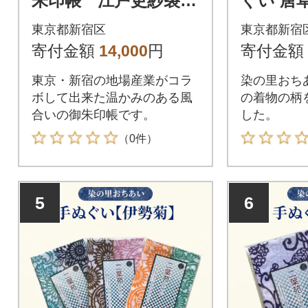
朱印帳 江戸更紗裂取
ぐい 唐草(
(赤)_0004-017-S05
2-S05-1
東京都新宿区
東京都新宿
寄付金額
14,000
円
寄付金額
東京・新宿の地場産業がコラ
染の里おち
ボして出来た温かみのある風
の着物の柄
合いの御朱印帳です。
した。
（0件）
5
6