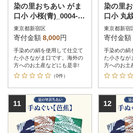
染の里おちあい がま
染の里お
口小 小桜(青)_0004-00
口小 丸紋(
5-S05-2
006-S05-
東京都新宿区
東京都新宿
寄付金額
8,000
円
寄付金額
手染めの絹を使用して仕立て
手染めの絹
た小さながま口です。海外の
た小さなが
方へのお土産などにも是非!
方へのお土
（0件）
11
12