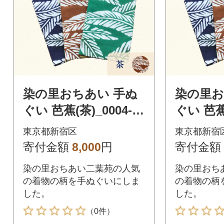
染の里おちあい 手ぬ
染の里お
ぐい 芭蕉(茶)_0004-00
ぐい 芭蕉(
1-S05-2
1-S05-3
東京都新宿区
東京都新宿
寄付金額
8,000
円
寄付金額
染の里おちあい二葉苑の人気
染の里おち
の着物の柄を手ぬぐいにしま
の着物の柄
した。
した。
（0件）