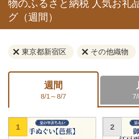
物のふるさと納税 人気お礼
グ（週間）
東京都新宿区
その他織物
週間
8/1～8/7
7
1
2