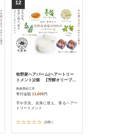
12
牧野家ヘアバーム(ヘアートリー
トメント)2個 【芳醇オリーブの
香り】
島根県松江市
寄付金額
13,000
円
手や爪先、全身に使え、香るヘアー
トリートメント
（0件）