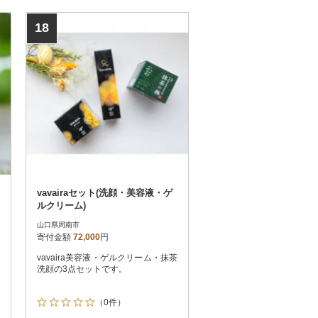
18
vavairaセット(洗顔・美容液・ゲ
ルクリーム)
山口県周南市
寄付金額
72,000
円
vavaira美容液・ゲルクリーム・抹茶
洗顔の3点セットです。
（0件）