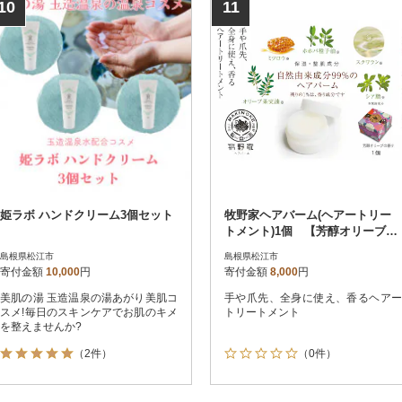
10
11
姫ラボ ハンドクリーム3個セット
牧野家ヘアバーム(ヘアートリー
トメント)1個 【芳醇オリーブの
香り】
島根県松江市
島根県松江市
寄付金額
10,000
円
寄付金額
8,000
円
美肌の湯 玉造温泉の湯あがり美肌コ
手や爪先、全身に使え、香るヘアー
スメ!毎日のスキンケアでお肌のキメ
トリートメント
を整えませんか?
（2件）
（0件）