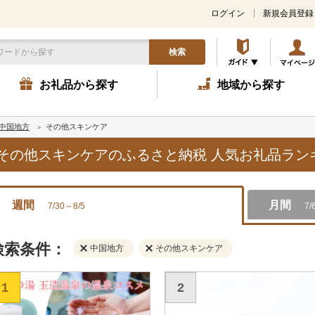
ログイン
新規会員登録
検索
お礼品から探す
地域から探す
中国地方
その他スキンケア
方,その他スキンケアのふるさと納税 人気お礼品ラ
週間
月間
7/30～8/5
7/
検索条件：
中国地方
その他スキンケア
1
2