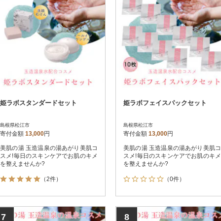
姫ラボスタンダードセット
姫ラボフェイスパックセット
島根県松江市
島根県松江市
寄付金額
13,000
円
寄付金額
13,000
円
美肌の湯 玉造温泉の湯あがり美肌コ
美肌の湯 玉造温泉の湯あがり美肌コ
スメ!毎日のスキンケアでお肌のキメ
スメ!毎日のスキンケアでお肌のキメ
を整えませんか?
を整えませんか?
（2件）
（0件）
7
8