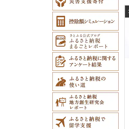
厚岸町
宮崎県
田子町
岩泉町
富谷市
にかほ市
大石田町
二本松市
神栖市
那珂川町
高山村
羽生市
香取市
瑞穂町
開成町
五泉市
富山市
宝達志水町
あわら市
都留市
南木曽町
大野町
浜松市
豊山町
南伊勢町
滋賀県（県庁）
宇治田原町
貝塚市
市川町
王寺町
那智勝浦町
若桜町
西ノ島町
早島町
府中市
山陽小野田市
藍住町
三豊市
八幡浜市
芸西村
苅田町
江北町
諫早市
湯前町
九重町
南富良野町
鹿児島県
新郷村
田野畑村
岩沼市
羽後町
川西町
猪苗代町
常総市
茂木町
みどり市
小鹿野町
習志野市
大島町
藤沢市
三条市
南砺市
金沢市
福井市
山梨県（県庁）
朝日村
山県市
伊東市
南知多町
朝日町
米原市
長岡京市
岸和田市
三木市
十津川村
美浜町
湯梨浜町
浜田市
笠岡市
大崎上島町
山口市
板野町
観音寺市
久万高原町
須崎市
川崎町
みやき町
東彼杵町
玉名市
由布市
えびの市
上富良野町
沖縄県
横浜町
盛岡市
七ヶ宿町
秋田県（県庁）
鶴岡市
川俣町
東海村
那須烏山市
千代田町
坂戸市
銚子市
府中市
神奈川県（県庁）
見附市
内灘町
大野市
道志村
長野市
羽島市
島田市
江南市
菰野町
豊郷町
綾部市
泉南市
新温泉町
高取町
御坊市
岩美町
大田市
里庄町
東広島市
周南市
東みよし町
宇多津町
上島町
日高村
春日市
多久市
長与町
菊池市
竹田市
宮崎市
指宿市
和寒町
野辺地町
遠野市
大崎市
秋田市
山形県（県庁）
郡山市
美浦村
矢板市
みなかみ町
鳩山町
君津市
国分寺市
鎌倉市
糸魚川市
かほく市
敦賀市
忍野村
根羽村
本巣市
沼津市
みよし市
紀宝町
多賀町
笠置町
忠岡町
福崎町
広陵町
高野町
倉吉市
松江市
玉野市
竹原市
宇部市
徳島県（県庁）
小豆島町
松前町
室戸市
上毛町
伊万里市
対馬市
山江村
別府市
木城町
龍郷町
うるま市
紋別市
佐井村
奥州市
塩竈市
男鹿市
金山町
西会津町
大洗町
さくら市
片品村
埼玉県（県庁）
旭市
東村山市
大和市
胎内市
小松市
おおい町
笛吹市
池田町
川辺町
伊豆市
西尾市
伊勢市
南丹市
四條畷市
西脇市
天理市
九度山町
日南町
江津市
赤磐市
熊野町
美祢市
阿南市
香川県（県庁）
愛南町
黒潮町
中間市
神埼市
長崎県（県庁）
宇城市
中津市
川南町
中種子町
嘉手納町
乙部町
六戸町
雫石町
石巻市
美郷町
東根市
玉川村
河内町
足利市
富岡市
神川町
南房総市
中央区
伊勢原市
上越市
志賀町
永平寺町
中央市
須坂市
大垣市
裾野市
武豊町
四日市市
宇治市
寝屋川市
宍粟市
三郷町
紀美野町
伯耆町
島根県（県庁）
瀬戸内市
呉市
下関市
上板町
土庄町
新居浜市
四万十市
太宰府市
有田町
佐世保市
西原村
豊後大野市
三股町
出水市
北谷町
根室市
五所川原市
岩手県（県庁）
多賀城市
東成瀬村
飯豊町
いわき市
ひたちなか市
那須町
館林市
東秩父村
八街市
あきる野市
小田原市
阿賀野市
加賀市
北杜市
川上村
輪之内町
焼津市
幸田町
大台町
京丹波町
泉大津市
丹波市
下北山村
古座川町
日吉津村
和気町
海田町
和木町
海陽町
三木町
伊予市
奈半利町
赤村
基山町
南島原市
水上村
杵築市
都城市
いちき串木野市
宮古島市
三笠市
平川市
一関市
宮城県（県庁）
五城目町
鮭川村
南会津町
龍ケ崎市
鹿沼市
伊勢崎市
横瀬町
東金市
中野区
湯河原町
津南町
鳴沢村
信濃町
神戸町
富士宮市
碧南市
尾鷲市
京都府（府庁）
池田市
豊岡市
大和高田市
新宮市
井原市
三次市
徳島市
まんのう町
松山市
土佐市
須恵町
上峰町
波佐見町
高森町
日出町
椎葉村
徳之島町
八重瀬町
東川町
蓬田村
久慈市
亘理町
北秋田市
大蔵村
田村市
守谷市
下野市
東吾妻町
三芳町
九十九里町
荒川区
秦野市
新潟県（県庁）
西桂町
南牧村
瑞浪市
河津町
岡崎市
三重県（県庁）
大山崎町
守口市
加東市
川西町
太地町
備前市
府中町
勝浦町
琴平町
西条市
津野町
香春町
吉野ヶ里町
長崎市
大津町
津久見市
日向市
湧水町
座間味村
厚真町
中泊町
西和賀町
蔵王町
八峰町
山辺町
磐梯町
常陸大宮市
益子町
前橋市
幸手市
いすみ市
北区
綾瀬市
柏崎市
身延町
伊那市
中津川市
袋井市
愛知県（県庁）
津市
精華町
富田林市
稲美町
川上村
日高川町
総社市
三原市
美馬市
東かがわ市
東温市
高知県（県庁）
飯塚市
鹿島市
川棚町
和水町
豊後高田市
日之影町
垂水市
糸満市
奥尻町
外ヶ浜町
北上市
女川町
鹿角市
戸沢村
三春町
笠間市
芳賀町
藤岡市
日高市
東庄町
多摩市
横須賀市
村上市
早川町
立科町
高山市
熱海市
蒲郡市
名張市
南山城村
松原市
養父市
斑鳩町
紀の川市
新庄村
安芸高田市
美波町
善通寺市
宇和島市
四万十町
志免町
小城市
島原市
長洲町
宇佐市
新富町
南さつま市
北中城村
網走市
つがる市
平泉町
気仙沼市
大仙市
舟形町
本宮市
行方市
野木町
邑楽町
蓮田市
館山市
稲城市
三浦市
妙高市
南部町
東御市
郡上市
掛川市
東郷町
東員町
京都市
柏原市
南あわじ市
平群町
上富田町
高梁市
上勝町
坂出市
内子町
大川村
筑紫野市
佐賀市
五島市
天草市
佐伯市
綾町
屋久島町
久米島町
浦河町
弘前市
洋野町
美里町
八郎潟町
最上町
柳津町
結城市
板倉町
川越市
大網白里市
世田谷区
大磯町
聖籠町
昭和町
中野市
白川村
伊豆の国市
犬山市
玉城町
舞鶴市
羽曳野市
洲本市
黒滝村
白浜町
勝央町
石井町
綾川町
大洲市
いの町
糸田町
鳥栖市
新上五島町
水俣市
大分市
日南市
志布志市
南風原町
広尾町
鰺ヶ沢町
大船渡市
松島町
真室川町
鮫川村
城里町
嬬恋村
宮代町
一宮町
日の出町
箱根町
刈羽村
甲府市
豊丘村
御嵩町
小山町
弥富市
和束町
大阪府（府庁）
猪名川町
御所市
由良町
倉敷市
小松島市
丸亀市
愛媛県（県庁）
土佐町
東峰村
大町町
雲仙市
多良木町
臼杵市
門川町
奄美市
南城市