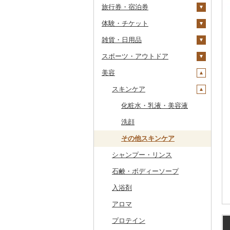
旅行券・宿泊券
干物
すいか
きのこ
ウイスキー
その他飲料・ジュース
ゼリー
パスタ
鍋
塩
季節・空調家電
常陸牛
その他鶏肉
しじみ
イワシ
タコ
海苔
あきたこまち
みかん
自然薯
その他日本酒
黒糖焼酎
白ワイン
ドリップ
静岡茶
みかんジュース（オレ
飲料
シュウマイ
カレー
ンジジュース）
体験・チケット
その他魚介・加工品
キウイ
その他野菜
リキュール・洋酒
チョコレート
ひやむぎ
ピザ
醤油
キッチン家電
旅行券
上州牛
サザエ
カツオ
わかめ
ししゃも
ひとめぼれ
レモン
レンコン
しいたけ
その他焼酎
赤ワイン
足柄茶
茶葉・ティーバッグ
野菜ジュース
コロッケ
シチュー
肉
その他果汁飲料
雑貨・日用品
柿（カキ）
甘酒
カステラ
そうめん
レトルト
味噌
照明器具
宿泊券
PayPay商品券
飛騨牛
はまぐり
金目鯛
ひじき
その他干物
しらす・ちりめん
ミルキークィーン
不知火・デコポン
にんにく・生姜
松茸
山菜
シャンパン・スパーク
知覧茶
炭酸飲料
その他惣菜
魚
JTBふるさと旅行クー
リングワイン
ポン（Eメール発行）
スポーツ・アウトドア
ドライフルーツ
ノンアルコール
アイス・ジェラート
その他麺
スープ
酢
パソコン・周辺機器
食事券
家具・インテリア
近江牛
その他貝
クエ
その他海苔・海藻
かまぼこ・練り製品
ななつぼし
せとか
その他根菜
その他きのこ
かぼちゃ
八女茶
豆乳
その他鍋
その他ワイン
JTBふるさと旅行券
美容
その他果物
その他酒
その他洋菓子
豆腐・納豆
だし
TV・オーディオ・カメラ
温泉・サウナ・スパ利用
寝具
ゴルフ
神戸牛・神戸ビーフ
くじら
その他魚介・加工品
その他米
文旦
干し柿
茄子
その他茶
その他飲料・ジュース
タンス
（紙券）
券
煎餅・おかき
漬物
食用油
美容・健康家電
タオル
釣り
スキンケア
但馬牛
サバ
まどんな
干し芋
びわ
レタス
豆腐
机・テーブル
布団
ゴルフボール
その他旅行券
水族館
羊羹
缶詰・瓶詰
はちみつ
カー用品
文房具・印鑑
サイクリング
土佐あかうし
さんま
ポンカン
その他ドライフルーツ
ブルーベリー
その他野菜
納豆
梅干
えごま油
椅子・チェア・ソファ
枕
泉州タオル
ゴルフクラブ
化粧水・乳液・美容液
動物園
饅頭
乾物
ドレッシング
時計
食器
アウトドア・キャンプ
佐賀牛
鯛
その他柑橘
パイナップル
キムチ
肉
オリーブオイル
その他家具・インテリ
毛布
その他タオル
ボールペン
ゴルフウェア
洗顔
釣り
ア
大福
燻製（スモーク）
その他調味料
その他家電
キッチン用品
その他スポーツ
長崎和牛
のどぐろ
栗
その他漬物
魚
ごま油
タオルケット
ノート・ファイル
グラス・カップ
その他ゴルフ
その他スキンケア
ダイビング
その他和菓子
おせち
日用品
シャンプー・リンス
あか牛
ふぐ
その他果物
果物
その他食用油
みりん
その他寝具
印鑑
タンブラー
包丁
ウェア・ユニフォーム
スキーチケット・リフト
その他加工品
楽器・器材
石鹸・ボディーソープ
宮崎牛
ブリ
ジャム
ケチャップ
その他文房具
箸
フライパン
洗剤
その他スポーツ
券
本・CD・DVD
入浴剤
その他牛肉（精肉）
ほっけ
その他缶詰・瓶詰
こしょう
スプーン・フォーク・
鍋
トイレットペーパー
ゴルフプレー券
ナイフ
おもちゃ・ぬいぐるみ
アロマ
その他鮮魚
その他調味料
まな板
ティッシュ
花火大会チケット
GDOふるさとゴルフ
皿・椀
プレークーポン
ご当地キャラクター
プロテイン
土鍋
その他日用品
カタログギフト
弁当箱