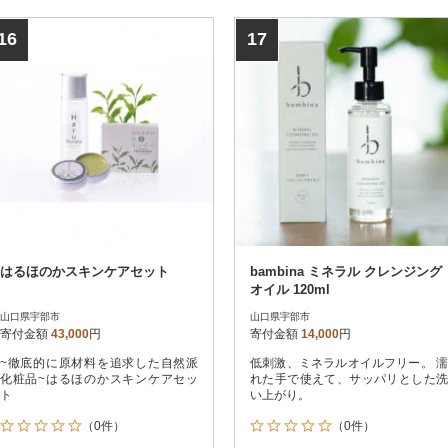
16
17
はるほのかスキンケアセット
bambina ミネラル クレンジング
オイル 120ml
山口県宇部市
山口県宇部市
寄付金額
43,000
円
寄付金額
14,000
円
~徹底的に原材料を追求した自然派
低刺激、ミネラルオイルフリー。 濡
化粧品~はるほのかスキンケアセッ
れた手で使えて、サッパリとした洗
ト
い上がり。
（0件）
（0件）