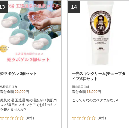
13
14
姫ラボゲル 3個セット
一光スキンクリーム(チューブタ
イプ)3個セット
島根県松江市
岡山県里庄町
寄付金額
22,000
円
寄付金額
16,000
円
美肌の湯 玉造温泉の湯あがり美肌コ
こってりなのにベタつかない!
スメ!毎日のスキンケアでお肌のキメ
を整えませんか?
（0件）
（0件）