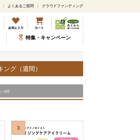
よくあるご質問
クラウドファンディング
メ
イ
ン
コ
ン
特集・キャンペーン
テ
ン
ツ
に
ス
ンキング（週間）
キ
ッ
プ
6～8/5
3