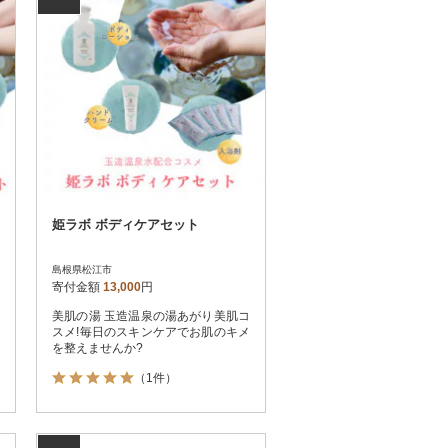
姫ラボ ボディケアセット
島根県松江市
寄付金額
13,000
円
美肌の湯 玉造温泉の湯あがり美肌コ
スメ!毎日のスキンケアでお肌のキメ
を整えませんか?
（1件）