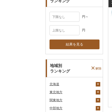
ランキング
円～
円
結果を見る
地域別
解除
ランキング
北海道
東北地方
安平町
関東地方
八雲町
青森県
中部地方
鹿部町
岩手県
茨城県
十和田市