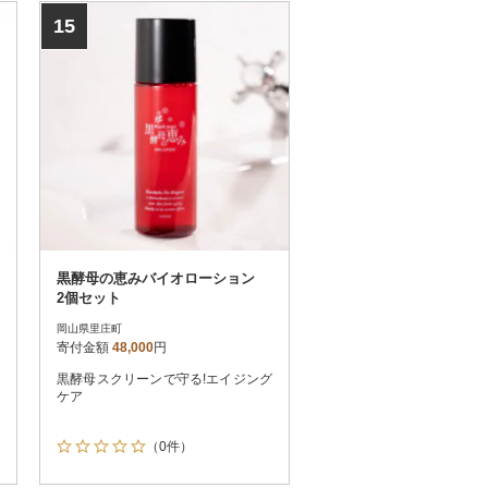
15
黒酵母の恵みバイオローション
2個セット
岡山県里庄町
寄付金額
48,000
円
黒酵母スクリーンで守る!エイジング
ケア
（0件）