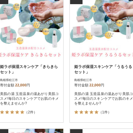
姫ラボ保湿スキンケア「きらきら
姫ラボ保湿スキンケア「うるうる
セット」
セット」
島根県松江市
島根県松江市
寄付金額
22,000
円
寄付金額
22,000
円
美肌の湯 玉造温泉の湯あがり美肌コ
美肌の湯 玉造温泉の湯あがり美肌コ
スメ!毎日のスキンケアでお肌のキメ
スメ!毎日のスキンケアでお肌のキメ
を整えませんか?
を整えませんか?
（2件）
（1件）