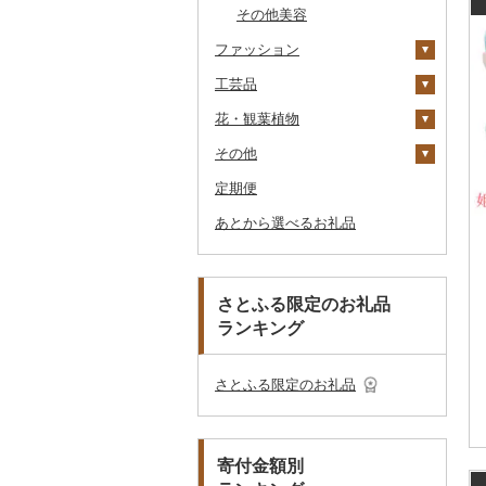
その他のゴルフプレー
ベビー用品
その他美容
その他キッチン用品
その他体験・チケット
券
その他食器
ファッション
ペット用品
工芸品
防災グッズ
鞄・バッグ
花・観葉植物
その他雑貨
洋服
織物
トートバッグ・ショル
ダーバッグ
その他
和服
陶器・漆器
観葉植物・苗木
女性・レディース
本場奄美大島紬
キャリーバッグ・スー
定期便
靴・履物
その他装飾品・工芸品
花
地域サービス
男性・メンズ
その他織物
信楽焼
ツケース
あとから選べるお礼品
アクセサリー
盆栽・その他
その他
子供・ベビー
靴・シューズ
唐津焼
数珠
胡蝶蘭
その他鞄・バッグ
その他服飾小物
その他洋服
スリッパ・下駄・草履
ペンダント・ネックレ
備前焼
工芸品
造花・プリザーブドフ
ス
ラワー
その他靴・履物
財布
美濃焼
播州そろばん
さとふる限定のお礼品
ピアス・イヤリング
その他花
ランキング
ショール・ストール
村上木彫堆朱
美濃和紙
真珠・パール
ネクタイ・ベルト
その他陶器・漆器
民芸品
その他アクセサリー
さとふる限定のお礼品
マフラー・手袋
その他服飾小物
寄付金額別