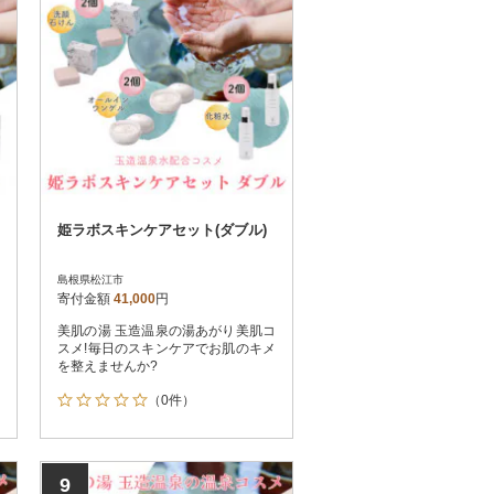
姫ラボスキンケアセット(ダブル)
島根県松江市
寄付金額
41,000
円
美肌の湯 玉造温泉の湯あがり美肌コ
スメ!毎日のスキンケアでお肌のキメ
を整えませんか?
（0件）
9