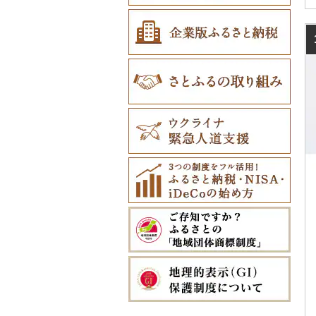
中札内村
むつ市
山田町
大和町
寒河江市
福島市
水戸市
草津町
吉見町
佐倉市
板橋区
横浜市
湯沢町
甲州市
売木村
海津市
森町
東海市
八幡市
吹田市
尼崎市
上牧町
すさみ町
矢掛町
松茂町
四国中央市
安田町
古賀市
玄海町
壱岐市
五木村
国東市
宮崎県（県庁）
和泊町
北大東村
滝川市
田舎館村
大槌町
大郷町
西川町
新地町
鉾田市
高崎市
東松山市
木更津市
渋谷区
茅ヶ崎市
新潟市
丹波山村
小諸市
関ケ原町
川根本町
新城市
京田辺市
河南町
加西市
明日香村
日高町
鏡野町
佐那河内村
南国市
久山町
白石町
大村市
あさぎり町
日田市
国富町
長島町
大宜味村
比布町
青森県（県庁）
南三陸町
高畠町
葛尾村
桜川市
群馬県（県庁）
入間市
茂原市
千代田区
川崎市
木曽町
七宗町
富士市
春日井市
向日市
和泉市
宝塚市
吉野町
有田川町
北島町
仁淀川町
大野城市
太良町
佐々町
南関町
姫島村
高千穂町
薩摩川内市
浦添市
鶴居村
三沢市
仙台市
山形市
三島町
石岡市
大泉町
志木市
野田市
新宿区
厚木市
箕輪町
笠松町
御前崎市
瀬戸市
高槻市
淡路市
奈良市
印南町
吉野川市
大月町
宗像市
平戸市
津奈木町
玖珠町
西都市
大崎町
本部町
釧路市
西目屋村
大河原町
三川町
桑折町
茨城県（県庁）
長野原町
北本市
山武市
江東区
海老名市
駒ヶ根市
東白川村
東伊豆町
大府市
豊中市
丹波篠山市
大和郡山市
和歌山県（県庁）
三原村
水巻町
小国町
大分県（県庁）
西米良村
曽於市
今帰仁村
苫前町
角田市
大江町
矢吹町
坂東市
中之条町
桶川市
鴨川市
青梅市
相模原市
王滝村
土岐市
西伊豆町
半田市
箕面市
香美町
野迫川村
みなべ町
香南市
岡垣町
人吉市
延岡市
鹿屋市
与那原町
当別町
涌谷町
米沢市
国見町
小美玉市
加須市
印西市
国立市
座間市
千曲市
岐阜県（県庁）
清水町
あま市
太子町
芦屋市
葛城市
かつらぎ町
大豊町
豊前市
宇土市
串間市
宇検村
豊見城市
占冠村
東松島市
檜枝岐村
日立市
三郷市
神崎町
品川区
二宮町
辰野町
下呂市
南伊豆町
岩倉市
岬町
神戸市
三宅町
田辺市
田野町
嘉麻市
荒尾市
五ヶ瀬町
天城町
東村
上士幌町
喜多方市
大子町
八潮市
船橋市
福生市
茅野市
多治見市
松崎町
小牧市
千早赤阪村
川西市
生駒市
北山村
高知市
筑後市
産山村
高原町
南種子町
読谷村
平取町
南相馬市
鹿嶋市
越生町
千葉市
小平市
喬木村
垂井町
湖西市
愛西市
東大阪市
三田市
東吉野村
串本町
東洋町
大木町
益城町
小林市
知名町
恩納村
七飯町
会津若松市
阿見町
さいたま市
白井市
文京区
阿智村
恵那市
磐田市
長久手市
摂津市
赤穂市
五條市
越知町
直方市
御船町
高鍋町
与論町
伊平屋村
北見市
大熊町
那珂市
鴻巣市
成田市
大田区
小川村
白川町
三島市
豊川市
島本町
相生市
香芝市
安芸市
遠賀町
山都町
美郷町
錦江町
西原町
登別市
浅川町
筑西市
嵐山町
富津市
豊島区
宮田村
各務原市
静岡県（県庁）
尾張旭市
高石市
姫路市
桜井市
本山町
大任町
阿蘇市
諸塚村
霧島市
金武町
訓子府町
相馬市
八千代町
越谷市
浦安市
西東京市
飯綱町
美濃市
牧之原市
稲沢市
田尻町
伊丹市
橿原市
土佐清水市
北九州市
合志市
都農町
鹿児島県（県庁）
宜野座村