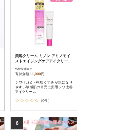
美容クリーム ミノン アミノモイ
ストエイジングケアアイクリーム
25g×1本(雲南市)
島根県雲南市
寄付金額
11,000
円
シワ(しわ)・乾燥くすみが気になり
やすい敏感肌の目元に薬用シワ改善
アイクリーム
（0件）
6