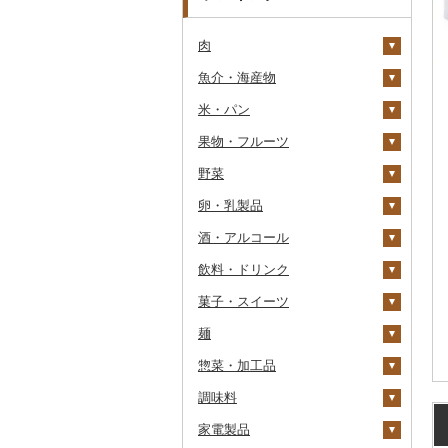
肉
魚介・海産物
牛肉（精肉）
米・パン
牛肉（加工品）
カニ
ステーキ
果物・フルーツ
豚肉（精肉）
エビ
米
すき焼き
ハンバーグ
ズワイガニ
野菜
豚肉（加工品）
いくら
雑穀
ぶどう・マスカット
しゃぶしゃぶ
もつ鍋
ステーキ
タラバガニ
甘エビ
精米
卵・乳製品
鶏肉
うに
餅
いちご
いも
焼肉
ローストビーフ
すき焼き
ハンバーグ
毛ガニ
ボタンエビ
無洗米
巨峰
酒・アルコール
鹿肉
明太子・たらこ
その他穀物加工品
りんご
トマト
卵
牛タン
ビーフジャーキー
しゃぶしゃぶ
もつ鍋
鶏肉（精肉）
かにしゃぶ
伊勢海老
玄米
ナガノパープル
じゃがいも
飲料・ドリンク
馬肉
その他魚卵
パン
もも
玉ねぎ
チーズ
ビール・発泡酒
和牛
その他牛肉（加工品）
焼肉
ハム
ハム・ソーセージ
その他カニ
その他エビ
明太子
金芽米
ピオーネ
さつまいも
フルーツトマト
菓子・スイーツ
羊肉・ラム肉（ジンギス
貝
メロン
ねぎ
ヨーグルト
日本酒
水・ミネラルウォーター
黒毛和牛
アグー豚
ソーセージ・ウインナ
唐揚げ
たらこ
数の子
ゆめぴりか
デラウェア
その他いも
ミニトマト
ビール
カン）
ー
麺
うなぎ
さくらんぼ
とうもろこし
牛乳
焼酎
コーヒー・コーヒー豆
ケーキ
白老牛
その他豚肉（精肉）
中津からあげ
からすみ
帆立（ホタテ）
つや姫
シャインマスカット
その他トマト
発泡酒
純米大吟醸
鴨肉
ベーコン・サラミ
惣菜・加工品
鮮魚
梨
根菜
バター
梅酒
茶
クッキー
ラーメン
仙台牛
水炊き
キャビア
鮑（アワビ）
コシヒカリ
その他ぶどう・マスカ
地ビール・クラフトビ
純米吟醸
芋焼酎
飲料
猪肉
その他豚肉（加工品）
ット
ール
調味料
イカ・タコ
マンゴー
アスパラガス
その他乳製品
泡盛
果汁飲料
焼き菓子
うどん
惣菜
米沢牛
地鶏
その他魚卵
牡蠣（カキ）
鮭・サーモン
はえぬき
和梨
人参
大吟醸
麦焼酎
コーヒー豆
飲料
その他肉・加工品
家電製品
海苔・海藻
みかん・柑橘
豆
ワイン
紅茶
プリン
そば
カレー・シチュー
砂糖
山形牛
赤鶏さつま
あさり
マグロ
イカ
さがびより
洋梨・ラフランス
大根
吟醸
米焼酎
粉
茶葉・ティーバッグ
りんごジュース
餃子