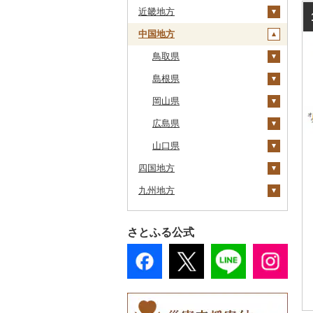
近畿地方
江差町
宮城県
栃木県
新潟県
大鰐町
宮古市
土浦市
中国地方
白老町
秋田県
群馬県
富山県
三重県
南部町
軽米町
柴田町
取手市
那須塩原市
十日町市
せたな町
山形県
埼玉県
石川県
滋賀県
鳥取県
五戸町
岩手町
色麻町
大潟村
つくば市
市貝町
榛東村
弥彦村
射水市
鈴鹿市
旭川市
福島県
千葉県
福井県
京都府
島根県
藤崎町
矢巾町
丸森町
横手市
村山市
稲敷市
塩谷町
下仁田町
春日部市
阿賀町
氷見市
羽咋市
伊賀市
長浜市
鳥取県（県庁）
森町
東京都
山梨県
大阪府
岡山県
六ヶ所村
釜石市
大衡村
能代市
尾花沢市
天栄村
潮来市
上三川町
玉村町
蕨市
勝浦市
出雲崎町
朝日町
七尾市
美浜町
木曽岬町
高島市
宮津市
米子市
雲南市
稚内市
神奈川県
長野県
兵庫県
広島県
東北町
野田村
加美町
小坂町
上山市
広野町
五霞町
佐野市
安中市
戸田市
袖ケ浦市
八王子市
魚沼市
高岡市
白山市
小浜市
富士吉田市
多気町
草津市
伊根町
茨木市
大山町
海士町
津山市
標津町
岐阜県
奈良県
山口県
三戸町
普代村
利府町
仙北市
河北町
鏡石町
北茨城市
真岡市
川場村
毛呂山町
我孫子市
日野市
南足柄市
佐渡市
魚津市
穴水町
越前町
甲斐市
高森町
松阪市
近江八幡市
与謝野町
豊能町
上郡町
琴浦町
津和野町
西粟倉村
安芸太田町
四国地方
清里町
静岡県
和歌山県
東通村
一戸町
白石市
井川町
酒田市
須賀川市
境町
高根沢町
昭和村
久喜市
長柄町
昭島市
松田町
燕市
砺波市
輪島市
若狭町
山梨市
御代田町
養老町
桑名市
竜王町
福知山市
枚方市
神河町
曽爾村
日野町
飯南町
久米南町
世羅町
柳井市
九州地方
北斗市
愛知県
徳島県
黒石市
陸前高田市
登米市
潟上市
新庄市
小野町
かすみがうら市
大田原市
甘楽町
ふじみ野市
芝山町
武蔵村山市
大井町
南魚沼市
入善町
中能登町
鯖江市
富士川町
飯田市
八百津町
下田市
志摩市
甲賀市
亀岡市
河内長野市
小野市
河合町
湯浅町
鳥取市
安来市
真庭市
大竹市
平生町
留萌市
香川県
福岡県
おいらせ町
紫波町
山元町
三種町
長井市
棚倉町
牛久市
栃木市
明和町
川島町
八千代市
葛飾区
中井町
関川村
黒部市
石川県（県庁）
高浜町
大月市
青木村
池田町
静岡市
清須市
明和町
湖南市
城陽市
泉佐野市
太子町
宇陀市
有田市
北栄町
知夫村
新見市
廿日市市
山口県（県庁）
阿波市
さとふる公式
白糠町
愛媛県
佐賀県
鶴田町
滝沢市
名取市
藤里町
小国町
古殿町
常陸太田市
日光市
沼田市
上里町
横芝光町
小金井市
愛川町
新発田市
立山町
野々市市
勝山市
富士河口湖町
南箕輪村
関市
吉田町
田原市
鳥羽市
大津市
久御山町
交野市
西宮市
田原本町
橋本市
境港市
隠岐の島町
美咲町
北広島町
長門市
牟岐町
高松市
那珂川市
釧路町
高知県
長崎県
階上町
住田町
川崎町
湯沢市
南陽市
昭和村
つくばみらい市
小山市
桐生市
川口市
多古町
墨田区
山北町
加茂市
富山県（県庁）
能登町
福井県（県庁）
韮崎市
長野県（県庁）
瑞穂市
函南町
安城市
いなべ市
彦根市
京丹後市
藤井寺市
佐用町
山添村
広川町
智頭町
吉賀町
浅口市
福山市
田布施町
那賀町
直島町
今治市
添田町
嬉野市
名寄市
熊本県
深浦町
葛巻町
村田町
大館市
中山町
下郷町
下妻市
宇都宮市
吉岡町
飯能市
白子町
東久留米市
真鶴町
小千谷市
小矢部市
能美市
越前市
南アルプス市
上松町
飛騨市
藤枝市
北名古屋市
紀北町
栗東市
井手町
能勢町
多可町
大淀町
和歌山市
江府町
出雲市
美作市
広島市
防府市
三好市
さぬき市
鬼北町
香美市
大刀洗町
佐賀県（県庁）
松浦市
美唄市
大分県
青森市
花巻市
栗原市
由利本荘市
庄内町
西郷村
茨城町
栃木県（県庁）
太田市
長瀞町
栄町
利島村
清川村
田上町
滑川市
津幡町
坂井市
市川三郷町
高山村
岐南町
御殿場市
東栄町
熊野市
愛荘町
木津川市
阪南市
朝来市
安堵町
海南市
八頭町
奥出雲町
岡山市
庄原市
上関町
鳴門市
多度津町
西予市
馬路村
朝倉市
唐津市
時津町
上天草市