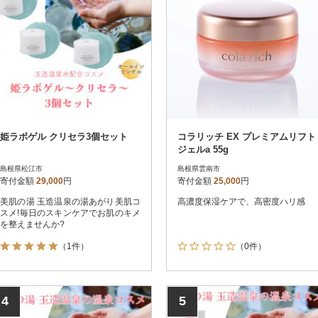
姫ラボゲル クリセラ3個セット
コラリッチ EX プレミアムリフト
ジェルa 55g
島根県松江市
島根県雲南市
寄付金額
29,000
円
寄付金額
25,000
円
美肌の湯 玉造温泉の湯あがり美肌コ
高濃度保湿ケアで、高密度ハリ感
スメ!毎日のスキンケアでお肌のキメ
を整えませんか?
（1件）
（0件）
4
5