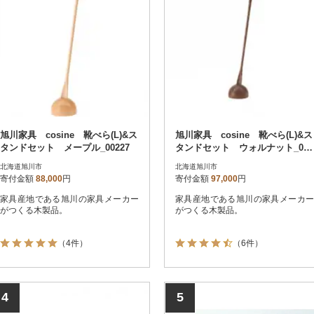
旭川家具 cosine 靴べら(L)&ス
旭川家具 cosine 靴べら(L)&ス
タンドセット メープル_00227
タンドセット ウォルナット_002
28
北海道旭川市
北海道旭川市
寄付金額
88,000
円
寄付金額
97,000
円
家具産地である旭川の家具メーカー
家具産地である旭川の家具メーカー
がつくる木製品。
がつくる木製品。
（4件）
（6件）
4
5