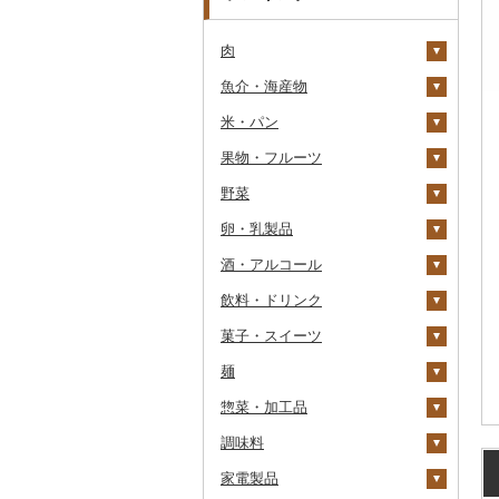
肉
魚介・海産物
牛肉（精肉）
米・パン
牛肉（加工品）
カニ
ステーキ
果物・フルーツ
豚肉（精肉）
エビ
米
すき焼き
ハンバーグ
ズワイガニ
野菜
豚肉（加工品）
いくら
雑穀
ぶどう・マスカット
しゃぶしゃぶ
もつ鍋
ステーキ
タラバガニ
甘エビ
精米
卵・乳製品
鶏肉
うに
餅
いちご
いも
焼肉
ローストビーフ
すき焼き
ハンバーグ
毛ガニ
ボタンエビ
無洗米
巨峰
酒・アルコール
鹿肉
明太子・たらこ
その他穀物加工品
りんご
トマト
卵
牛タン
ビーフジャーキー
しゃぶしゃぶ
もつ鍋
鶏肉（精肉）
かにしゃぶ
伊勢海老
玄米
ナガノパープル
じゃがいも
飲料・ドリンク
馬肉
その他魚卵
パン
もも
玉ねぎ
チーズ
ビール・発泡酒
和牛
その他牛肉（加工品）
焼肉
ハム
ハム・ソーセージ
その他カニ
その他エビ
明太子
金芽米
ピオーネ
さつまいも
フルーツトマト
菓子・スイーツ
羊肉・ラム肉（ジンギス
貝
メロン
ねぎ
ヨーグルト
日本酒
水・ミネラルウォーター
黒毛和牛
アグー豚
ソーセージ・ウインナ
唐揚げ
たらこ
数の子
ゆめぴりか
デラウェア
その他いも
ミニトマト
ビール
カン）
ー
麺
うなぎ
さくらんぼ
とうもろこし
牛乳
焼酎
コーヒー・コーヒー豆
ケーキ
白老牛
その他豚肉（精肉）
中津からあげ
からすみ
帆立（ホタテ）
つや姫
シャインマスカット
その他トマト
発泡酒
純米大吟醸
鴨肉
ベーコン・サラミ
惣菜・加工品
鮮魚
梨
根菜
バター
梅酒
茶
クッキー
ラーメン
仙台牛
水炊き
キャビア
鮑（アワビ）
コシヒカリ
その他ぶどう・マスカ
地ビール・クラフトビ
純米吟醸
芋焼酎
飲料
猪肉
その他豚肉（加工品）
ット
ール
調味料
イカ・タコ
マンゴー
アスパラガス
その他乳製品
泡盛
果汁飲料
焼き菓子
うどん
惣菜
米沢牛
地鶏
その他魚卵
牡蠣（カキ）
鮭・サーモン
はえぬき
和梨
人参
大吟醸
麦焼酎
コーヒー豆
飲料
その他肉・加工品
家電製品
海苔・海藻
みかん・柑橘
豆
ワイン
紅茶
プリン
そば
カレー・シチュー
砂糖
山形牛
赤鶏さつま
あさり
マグロ
イカ
さがびより
洋梨・ラフランス
大根
吟醸
米焼酎
粉
茶葉・ティーバッグ
りんごジュース
餃子