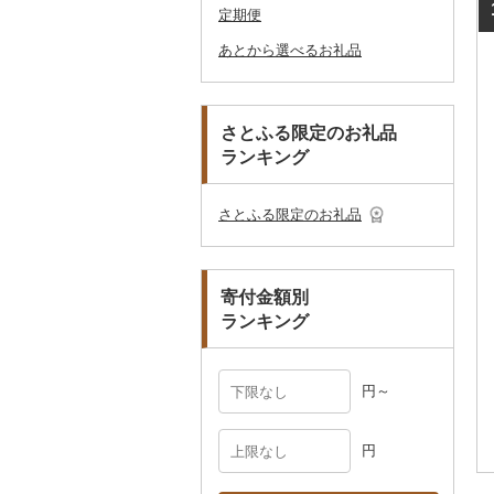
定期便
アロマ
靴・履物
その他装飾品・工芸品
花
地域サービス
ウェア・ユニフォーム
男性・メンズ
その他織物
信楽焼
ツケース
あとから選べるお礼品
プロテイン
アクセサリー
盆栽・その他
その他
その他スポーツ
子供・ベビー
靴・シューズ
唐津焼
数珠
胡蝶蘭
その他鞄・バッグ
その他美容
その他服飾小物
その他洋服
スリッパ・下駄・草履
ペンダント・ネックレ
備前焼
工芸品
造花・プリザーブドフ
ス
ラワー
その他靴・履物
財布
美濃焼
播州そろばん
さとふる限定のお礼品
ピアス・イヤリング
その他花
ランキング
ショール・ストール
村上木彫堆朱
美濃和紙
真珠・パール
ネクタイ・ベルト
その他陶器・漆器
民芸品
その他アクセサリー
さとふる限定のお礼品
マフラー・手袋
その他服飾小物
寄付金額別
ランキング
円～
円