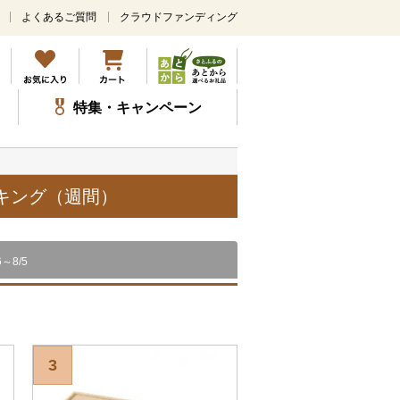
よくあるご質問
クラウドファンディング
メ
イ
ン
コ
ン
特集・キャンペーン
テ
ン
ツ
に
ス
ンキング（週間）
キ
ッ
プ
6～8/5
3