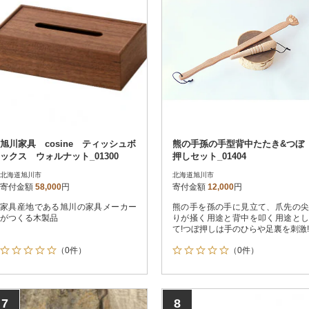
旭川家具 cosine ティッシュボ
熊の手孫の手型背中たたき&つぼ
ックス ウォルナット_01300
押しセット_01404
北海道旭川市
北海道旭川市
寄付金額
58,000
円
寄付金額
12,000
円
家具産地である旭川の家具メーカー
熊の手を孫の手に見立て、爪先の尖
がつくる木製品
りが掻く用途と背中を叩く用途とし
て!つぼ押しは手のひらや足裏を刺激!
（0件）
（0件）
7
8