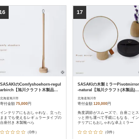
16
17
SASAKIのComfyshoehorn-regul
SASAKIの木製ミラーPivotmirror
arbirch【旭川クラフト木製品】_
-natural【旭川クラフト(木製品)】
03177
_03178
北海道旭川市
北海道旭川市
寄付金額
75,000
円
寄付金額
120,000
円
インテリアにもおしゃれな、立った
角度調節がスムーズで、台座ごとス
ままでも使えるレギュラータイプの
ッと持ち運べて手鏡にもなる、イン
台座付き 木製靴べら
テリアにもおしゃれな卓上ミラー
（0件）
（0件）