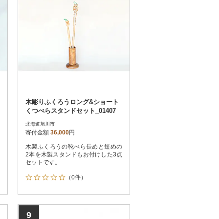
木彫りふくろうロング&ショート
くつべらスタンドセット_01407
北海道旭川市
寄付金額
36,000
円
木製ふくろうの靴べら長めと短めの
2本を木製スタンドもお付けした3点
セットです。
（0件）
9