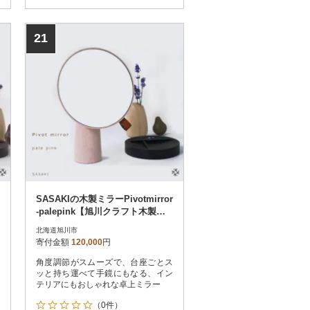
21
SASAKIの木製ミラーPivotmirror
-palepink【旭川クラフト木製
品】_03182
北海道旭川市
寄付金額
120,000
円
角度調節がスムーズで、台座ごとス
ッと持ち運べて手鏡にもなる、イン
テリアにもおしゃれな卓上ミラー
（0件）