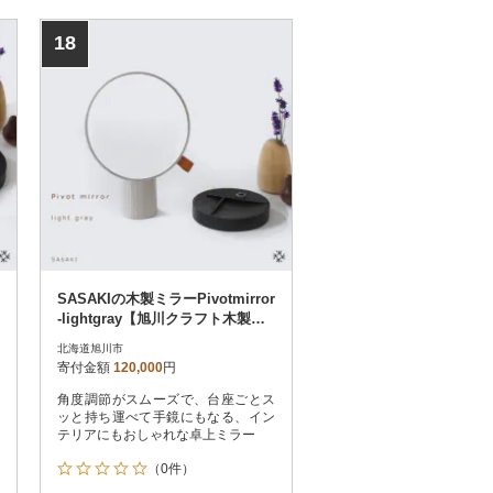
18
SASAKIの木製ミラーPivotmirror
-lightgray【旭川クラフト木製
品】_03179
北海道旭川市
寄付金額
120,000
円
角度調節がスムーズで、台座ごとス
ッと持ち運べて手鏡にもなる、イン
テリアにもおしゃれな卓上ミラー
（0件）