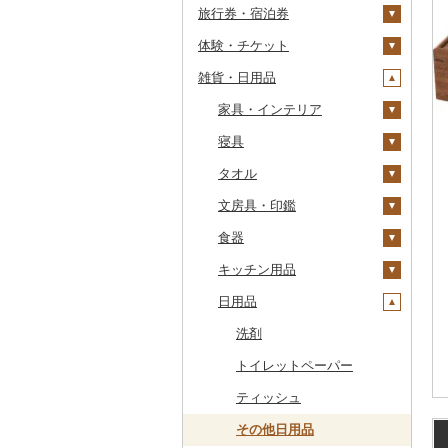
旅行券・宿泊券
干物
すいか
きのこ
ウイスキー
その他飲料・ジュース
ゼリー
パスタ
鍋
塩
季節・空調家電
常陸牛
その他鶏肉
しじみ
イワシ
タコ
海苔
あきたこまち
みかん
自然薯
その他日本酒
黒糖焼酎
白ワイン
ドリップ
静岡茶
みかんジュース（オレ
飲料
シュウマイ
カレー
ンジジュース）
体験・チケット
その他魚介・加工品
キウイ
その他野菜
リキュール・洋酒
チョコレート
ひやむぎ
ピザ
醤油
キッチン家電
旅行券
上州牛
サザエ
カツオ
わかめ
ししゃも
ひとめぼれ
レモン
レンコン
しいたけ
その他焼酎
赤ワイン
足柄茶
茶葉・ティーバッグ
野菜ジュース
コロッケ
シチュー
肉
その他果汁飲料
雑貨・日用品
柿（カキ）
甘酒
カステラ
そうめん
レトルト
味噌
照明器具
宿泊券
PayPay商品券
飛騨牛
はまぐり
金目鯛
ひじき
その他干物
しらす・ちりめん
ミルキークィーン
不知火・デコポン
にんにく・生姜
松茸
山菜
シャンパン・スパーク
知覧茶
炭酸飲料
その他惣菜
魚
JTBふるさと旅行クー
リングワイン
ポン（Eメール発行）
ドライフルーツ
ノンアルコール
アイス・ジェラート
その他麺
スープ
酢
パソコン・周辺機器
食事券
家具・インテリア
近江牛
その他貝
クエ
その他海苔・海藻
かまぼこ・練り製品
ななつぼし
せとか
その他根菜
その他きのこ
かぼちゃ
八女茶
豆乳
その他鍋
その他ワイン
JTBふるさと旅行券
その他果物
その他酒
その他洋菓子
豆腐・納豆
だし
TV・オーディオ・カメラ
温泉・サウナ・スパ利用
寝具
神戸牛・神戸ビーフ
くじら
その他魚介・加工品
その他米
文旦
干し柿
茄子
その他茶
その他飲料・ジュース
タンス
（紙券）
券
煎餅・おかき
漬物
食用油
美容・健康家電
タオル
但馬牛
サバ
まどんな
干し芋
びわ
レタス
豆腐
机・テーブル
布団
その他旅行券
水族館
羊羹
缶詰・瓶詰
はちみつ
カー用品
文房具・印鑑
土佐あかうし
さんま
ポンカン
その他ドライフルーツ
ブルーベリー
その他野菜
納豆
梅干
えごま油
椅子・チェア・ソファ
枕
泉州タオル
動物園
饅頭
乾物
ドレッシング
時計
食器
佐賀牛
鯛
その他柑橘
パイナップル
キムチ
肉
オリーブオイル
その他家具・インテリ
毛布
その他タオル
ボールペン
釣り
ア
大福
燻製（スモーク）
その他調味料
その他家電
キッチン用品
長崎和牛
のどぐろ
栗
その他漬物
魚
ごま油
タオルケット
ノート・ファイル
グラス・カップ
ダイビング
その他和菓子
おせち
日用品
あか牛
ふぐ
その他果物
果物
その他食用油
みりん
その他寝具
印鑑
タンブラー
包丁
スキーチケット・リフト
その他加工品
宮崎牛
ブリ
ジャム
ケチャップ
その他文房具
箸
フライパン
洗剤
券
その他牛肉（精肉）
ほっけ
その他缶詰・瓶詰
こしょう
スプーン・フォーク・
鍋
トイレットペーパー
ゴルフプレー券
ナイフ
その他鮮魚
その他調味料
まな板
ティッシュ
花火大会チケット
GDOふるさとゴルフ
皿・椀
プレークーポン
土鍋
その他日用品
カタログギフト
弁当箱