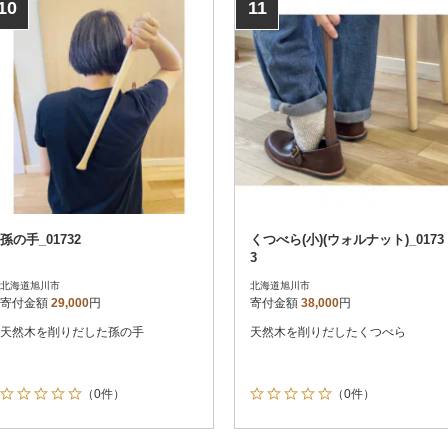
10
11
孫の手_01732
くつべら(小)(ウォルナット)_0173
3
北海道旭川市
北海道旭川市
寄付金額
29,000
円
寄付金額
38,000
円
天然木を削りだした孫の手
天然木を削りだしたくつべら
（0件）
（0件）