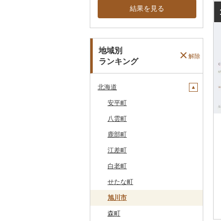
結果を見る
地域別
解除
ランキング
北海道
安平町
八雲町
鹿部町
江差町
白老町
せたな町
旭川市
森町