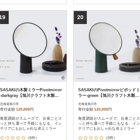
19
20
SASAKIの木製ミラーPivotmirror
SASAKIのPivotmirrorピポッドミ
-darkgray【旭川クラフト木製
ラー-green【旭川クラフト木製
品】_03180
品】_03181
北海道旭川市
北海道旭川市
寄付金額
120,000
円
寄付金額
120,000
円
角度調節がスムーズで、台座ごとス
角度調節がスムーズで、台座ごとス
ッと持ち運べて手鏡にもなる、イン
ッと持ち運べて手鏡にもなる、イン
テリアにもおしゃれな卓上ミラー
テリアにもおしゃれな卓上ミラー
（0件）
（0件）