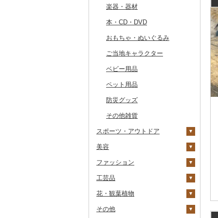
その他のゴルフプレー
楽器・器材
その他キッチン用品
その他体験・チケット
券
その他食器
本・CD・DVD
おもちゃ・ぬいぐるみ
ご当地キャラクター
ベビー用品
ペット用品
防災グッズ
その他雑貨
スポーツ・アウトドア
美容
ゴルフ
ファッション
釣り
スキンケア
ゴルフボール
工芸品
サイクリング
シャンプー・リンス
鞄・バッグ
ゴルフクラブ
化粧水・乳液・美容液
花・観葉植物
アウトドア・キャンプ
石鹸・ボディーソープ
洋服
織物
ゴルフウェア
洗顔
トートバッグ・ショル
ダーバッグ
その他
その他スポーツ
入浴剤
和服
陶器・漆器
観葉植物・苗木
その他ゴルフ
その他スキンケア
女性・レディース
本場奄美大島紬
キャリーバッグ・スー