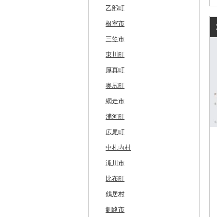
乙部町
根室市
三笠市
東川町
厚真町
奥尻町
網走市
浦河町
広尾町
中札内村
滝川市
比布町
鶴居村
釧路市