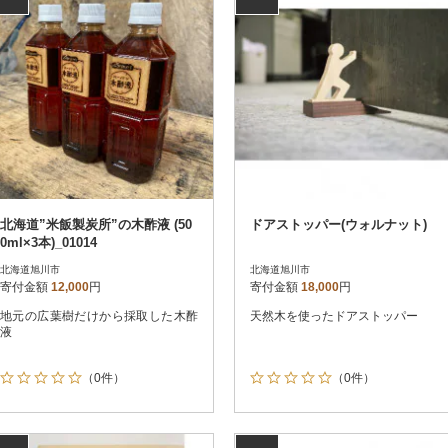
北海道”米飯製炭所”の木酢液 (50
ドアストッパー(ウォルナット)
0ml×3本)_01014
北海道旭川市
北海道旭川市
寄付金額
12,000
円
寄付金額
18,000
円
地元の広葉樹だけから採取した木酢
天然木を使ったドアストッパー
液
（0件）
（0件）