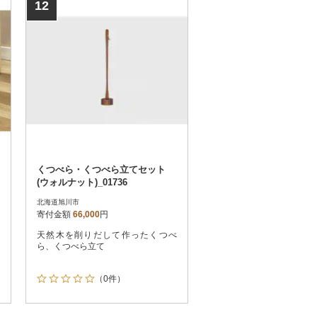
12
くつべら・くつべら立てセット
(ウォルナット)_01736
北海道旭川市
寄付金額
66,000
円
天然木を削りだして作ったくつべ
ら、くつべら立て
（0件）