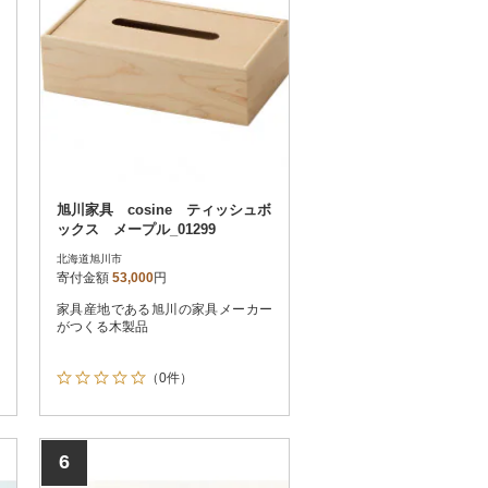
旭川家具 cosine ティッシュボ
ックス メープル_01299
北海道旭川市
寄付金額
53,000
円
家具産地である旭川の家具メーカー
がつくる木製品
（0件）
6