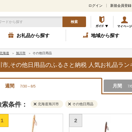
ログイン
新規会員登録
検索
お礼品から探す
地域から探す
北海道
旭川市
その他日用品
旭川市,その他日用品のふるさと納税 人気お礼品ラ
週間
月間
7/30～8/5
7/
検索条件：
北海道旭川市
その他日用品
1
2