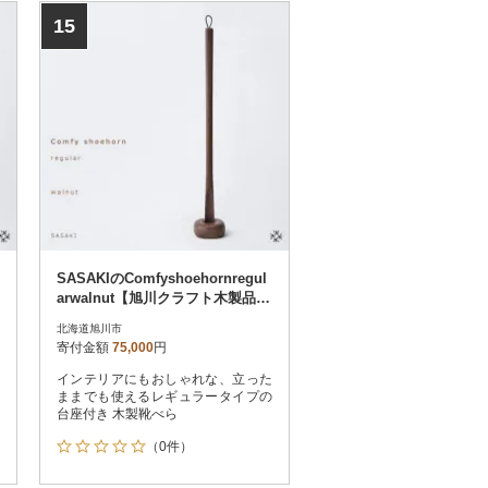
15
SASAKIのComfyshoehornregul
arwalnut【旭川クラフト木製品】
_03176
北海道旭川市
寄付金額
75,000
円
インテリアにもおしゃれな、立った
ままでも使えるレギュラータイプの
台座付き 木製靴べら
（0件）