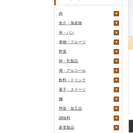
肉
魚介・海産物
牛肉（精肉）
米・パン
牛肉（加工品）
カニ
ステーキ
果物・フルーツ
豚肉（精肉）
エビ
米
すき焼き
ハンバーグ
ズワイガニ
野菜
豚肉（加工品）
いくら
雑穀
ぶどう・マスカット
しゃぶしゃぶ
もつ鍋
ステーキ
タラバガニ
甘エビ
精米
卵・乳製品
鶏肉
うに
餅
いちご
いも
焼肉
ローストビーフ
すき焼き
ハンバーグ
毛ガニ
ボタンエビ
無洗米
巨峰
酒・アルコール
鹿肉
明太子・たらこ
その他穀物加工品
りんご
トマト
卵
牛タン
ビーフジャーキー
しゃぶしゃぶ
もつ鍋
鶏肉（精肉）
かにしゃぶ
伊勢海老
玄米
ナガノパープル
じゃがいも
飲料・ドリンク
馬肉
その他魚卵
パン
もも
玉ねぎ
チーズ
ビール・発泡酒
和牛
その他牛肉（加工品）
焼肉
ハム
ハム・ソーセージ
その他カニ
その他エビ
明太子
金芽米
ピオーネ
さつまいも
フルーツトマト
菓子・スイーツ
羊肉・ラム肉（ジンギス
貝
メロン
ねぎ
ヨーグルト
日本酒
水・ミネラルウォーター
黒毛和牛
アグー豚
ソーセージ・ウインナ
唐揚げ
たらこ
数の子
ゆめぴりか
デラウェア
その他いも
ミニトマト
ビール
カン）
ー
麺
うなぎ
さくらんぼ
とうもろこし
牛乳
焼酎
コーヒー・コーヒー豆
ケーキ
白老牛
その他豚肉（精肉）
中津からあげ
からすみ
帆立（ホタテ）
つや姫
シャインマスカット
その他トマト
発泡酒
純米大吟醸
鴨肉
ベーコン・サラミ
惣菜・加工品
鮮魚
梨
根菜
バター
梅酒
茶
クッキー
ラーメン
仙台牛
水炊き
キャビア
鮑（アワビ）
コシヒカリ
その他ぶどう・マスカ
地ビール・クラフトビ
純米吟醸
芋焼酎
飲料
猪肉
その他豚肉（加工品）
ット
ール
調味料
イカ・タコ
マンゴー
アスパラガス
その他乳製品
泡盛
果汁飲料
焼き菓子
うどん
惣菜
米沢牛
地鶏
その他魚卵
牡蠣（カキ）
鮭・サーモン
はえぬき
和梨
人参
大吟醸
麦焼酎
コーヒー豆
飲料
その他肉・加工品
家電製品
海苔・海藻
みかん・柑橘
豆
ワイン
紅茶
プリン
そば
カレー・シチュー
砂糖
山形牛
赤鶏さつま
あさり
マグロ
イカ
さがびより
洋梨・ラフランス
大根
吟醸
米焼酎
粉
茶葉・ティーバッグ
りんごジュース
餃子