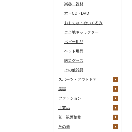
その他のゴルフプレー
楽器・器材
その他キッチン用品
その他体験・チケット
券
その他食器
本・CD・DVD
おもちゃ・ぬいぐるみ
ご当地キャラクター
ベビー用品
ペット用品
防災グッズ
その他雑貨
スポーツ・アウトドア
美容
ゴルフ
ファッション
釣り
スキンケア
ゴルフボール
工芸品
サイクリング
シャンプー・リンス
鞄・バッグ
ゴルフクラブ
化粧水・乳液・美容液
花・観葉植物
アウトドア・キャンプ
石鹸・ボディーソープ
洋服
織物
ゴルフウェア
洗顔
トートバッグ・ショル
ダーバッグ
その他
その他スポーツ
入浴剤
和服
陶器・漆器
観葉植物・苗木
その他ゴルフ
その他スキンケア
女性・レディース
本場奄美大島紬
キャリーバッグ・スー