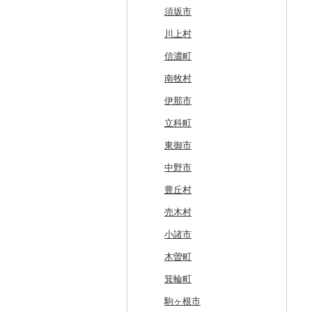
乙部町
六戸町
雫石町
石巻市
美郷町
東根市
玉川村
河内町
足利市
富岡市
神川町
南房総市
中央区
伊勢原市
上越市
志賀町
永平寺町
中央市
須坂市
根室市
五所川原市
岩手県（県庁）
多賀城市
東成瀬村
飯豊町
いわき市
ひたちなか市
那須町
館林市
東秩父村
八街市
あきる野市
小田原市
阿賀野市
加賀市
北杜市
川上村
三笠市
平川市
一関市
宮城県（県庁）
五城目町
鮭川村
南会津町
龍ケ崎市
鹿沼市
伊勢崎市
横瀬町
東金市
中野区
湯河原町
津南町
鳴沢村
信濃町
東川町
蓬田村
久慈市
亘理町
北秋田市
大蔵村
田村市
守谷市
下野市
東吾妻町
三芳町
九十九里町
荒川区
秦野市
新潟県（県庁）
西桂町
南牧村
厚真町
中泊町
西和賀町
蔵王町
八峰町
山辺町
磐梯町
常陸大宮市
益子町
前橋市
幸手市
いすみ市
北区
綾瀬市
柏崎市
身延町
伊那市
奥尻町
外ヶ浜町
北上市
女川町
鹿角市
戸沢村
三春町
笠間市
芳賀町
藤岡市
日高市
東庄町
多摩市
横須賀市
村上市
早川町
立科町
網走市
つがる市
平泉町
気仙沼市
大仙市
舟形町
本宮市
行方市
野木町
邑楽町
蓮田市
館山市
稲城市
三浦市
妙高市
南部町
東御市
浦河町
弘前市
洋野町
美里町
八郎潟町
最上町
柳津町
結城市
板倉町
川越市
大網白里市
世田谷区
大磯町
聖籠町
昭和町
中野市
広尾町
鰺ヶ沢町
大船渡市
松島町
真室川町
鮫川村
城里町
嬬恋村
宮代町
一宮町
日の出町
箱根町
刈羽村
甲府市
豊丘村
中札内村
むつ市
山田町
大和町
寒河江市
福島市
水戸市
草津町
吉見町
佐倉市
板橋区
横浜市
湯沢町
甲州市
売木村
滝川市
田舎館村
大槌町
大郷町
西川町
新地町
鉾田市
高崎市
東松山市
木更津市
渋谷区
茅ヶ崎市
新潟市
丹波山村
小諸市
比布町
青森県（県庁）
南三陸町
高畠町
葛尾村
桜川市
群馬県（県庁）
入間市
茂原市
千代田区
川崎市
木曽町
鶴居村
三沢市
仙台市
山形市
三島町
石岡市
大泉町
志木市
野田市
新宿区
厚木市
箕輪町
釧路市
西目屋村
大河原町
三川町
桑折町
茨城県（県庁）
長野原町
北本市
山武市
江東区
海老名市
駒ヶ根市