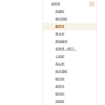
稚内市
神奈川県
長野県
東北町
野田村
加美町
小坂町
上山市
広野町
五霞町
佐野市
安中市
戸田市
袖ケ浦市
八王子市
魚沼市
高岡市
白山市
小浜市
富士吉田市
標津町
三戸町
普代村
利府町
仙北市
河北町
鏡石町
北茨城市
真岡市
川場村
毛呂山町
我孫子市
日野市
南足柄市
佐渡市
魚津市
穴水町
越前町
甲斐市
高森町
清里町
東通村
一戸町
白石市
井川町
酒田市
須賀川市
境町
高根沢町
昭和村
久喜市
長柄町
昭島市
松田町
燕市
砺波市
輪島市
若狭町
山梨市
御代田町
北斗市
黒石市
陸前高田市
登米市
潟上市
新庄市
小野町
かすみがうら市
大田原市
甘楽町
ふじみ野市
芝山町
武蔵村山市
大井町
南魚沼市
入善町
中能登町
鯖江市
富士川町
飯田市
留萌市
おいらせ町
紫波町
山元町
三種町
長井市
棚倉町
牛久市
栃木市
明和町
川島町
八千代市
葛飾区
中井町
関川村
黒部市
石川県（県庁）
高浜町
大月市
青木村
白糠町
鶴田町
滝沢市
名取市
藤里町
小国町
古殿町
常陸太田市
日光市
沼田市
上里町
横芝光町
小金井市
愛川町
新発田市
立山町
野々市市
勝山市
富士河口湖町
南箕輪村
釧路町
階上町
住田町
川崎町
湯沢市
南陽市
昭和村
つくばみらい市
小山市
桐生市
川口市
多古町
墨田区
山北町
加茂市
富山県（県庁）
能登町
福井県（県庁）
韮崎市
長野県（県庁）
名寄市
深浦町
葛巻町
村田町
大館市
中山町
下郷町
下妻市
宇都宮市
吉岡町
飯能市
白子町
東久留米市
真鶴町
小千谷市
小矢部市
能美市
越前市
南アルプス市
上松町
美唄市
青森市
花巻市
栗原市
由利本荘市
庄内町
西郷村
茨城町
栃木県（県庁）
太田市
長瀞町
栄町
利島村
清川村
田上町
滑川市
津幡町
坂井市
市川三郷町
高山村
厚岸町
田子町
岩泉町
富谷市
にかほ市
大石田町
二本松市
神栖市
那珂川町
高山村
羽生市
香取市
瑞穂町
開成町
五泉市
富山市
宝達志水町
あわら市
都留市
南木曽町
南富良野町
新郷村
田野畑村
岩沼市
羽後町
川西町
猪苗代町
常総市
茂木町
みどり市
小鹿野町
習志野市
大島町
藤沢市
三条市
南砺市
金沢市
福井市
山梨県（県庁）
朝日村
上富良野町
横浜町
盛岡市
七ヶ宿町
秋田県（県庁）
鶴岡市
川俣町
東海村
那須烏山市
千代田町
坂戸市
銚子市
府中市
神奈川県（県庁）
見附市
内灘町
大野市
道志村
長野市
和寒町
野辺地町
遠野市
大崎市
秋田市
山形県（県庁）
郡山市
美浦村
矢板市
みなかみ町
鳩山町
君津市
国分寺市
鎌倉市
糸魚川市
かほく市
敦賀市
忍野村
根羽村
紋別市
佐井村
奥州市
塩竈市
男鹿市
金山町
西会津町
大洗町
さくら市
片品村
埼玉県（県庁）
旭市
東村山市
大和市
胎内市
小松市
おおい町
笛吹市
池田町