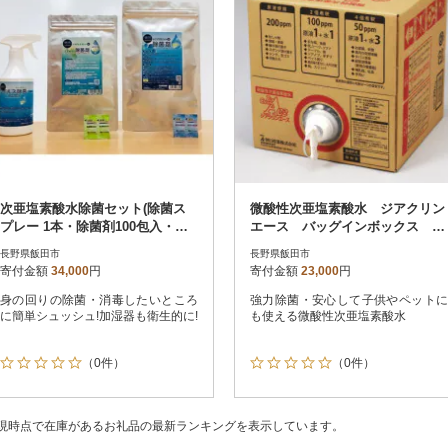
次亜塩素酸水除菌セット(除菌ス
微酸性次亜塩素酸水 ジアクリン
プレー 1本・除菌剤100包入・加
エース バッグインボックス 20
湿器用除菌剤50包入)
L
長野県飯田市
長野県飯田市
寄付金額
34,000
円
寄付金額
23,000
円
身の回りの除菌・消毒したいところ
強力除菌・安心して子供やペットに
に簡単シュッシュ!加湿器も衛生的に!
も使える微酸性次亜塩素酸水
（0件）
（0件）
現時点で在庫があるお礼品の最新ランキングを表示しています。