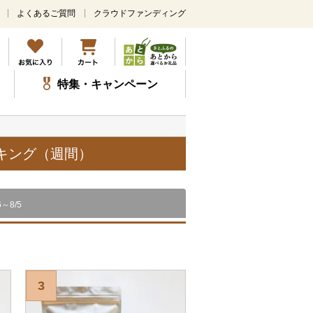
よくあるご質問
クラウドファンディング
メ
イ
ン
コ
ン
特集・キャンペーン
テ
ン
ツ
に
ス
ンキング（週間）
キ
ッ
プ
6～8/5
3