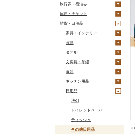
旅行券・宿泊券
干物
すいか
きのこ
ウイスキー
その他飲料・ジュース
ゼリー
パスタ
鍋
塩
季節・空調家電
常陸牛
その他鶏肉
しじみ
イワシ
タコ
海苔
あきたこまち
みかん
自然薯
その他日本酒
黒糖焼酎
白ワイン
ドリップ
静岡茶
みかんジュース（オレ
飲料
シュウマイ
カレー
ンジジュース）
体験・チケット
その他魚介・加工品
キウイ
その他野菜
リキュール・洋酒
チョコレート
ひやむぎ
ピザ
醤油
キッチン家電
旅行券
上州牛
サザエ
カツオ
わかめ
ししゃも
ひとめぼれ
レモン
レンコン
しいたけ
その他焼酎
赤ワイン
足柄茶
茶葉・ティーバッグ
野菜ジュース
コロッケ
シチュー
肉
その他果汁飲料
雑貨・日用品
柿（カキ）
甘酒
カステラ
そうめん
レトルト
味噌
照明器具
宿泊券
PayPay商品券
飛騨牛
はまぐり
金目鯛
ひじき
その他干物
しらす・ちりめん
ミルキークィーン
不知火・デコポン
にんにく・生姜
松茸
山菜
シャンパン・スパーク
知覧茶
炭酸飲料
その他惣菜
魚
JTBふるさと旅行クー
リングワイン
ポン（Eメール発行）
ドライフルーツ
ノンアルコール
アイス・ジェラート
その他麺
スープ
酢
パソコン・周辺機器
食事券
家具・インテリア
近江牛
その他貝
クエ
その他海苔・海藻
かまぼこ・練り製品
ななつぼし
せとか
その他根菜
その他きのこ
かぼちゃ
八女茶
豆乳
その他鍋
その他ワイン
JTBふるさと旅行券
その他果物
その他酒
その他洋菓子
豆腐・納豆
だし
TV・オーディオ・カメラ
温泉・サウナ・スパ利用
寝具
神戸牛・神戸ビーフ
くじら
その他魚介・加工品
その他米
文旦
干し柿
茄子
その他茶
その他飲料・ジュース
タンス
（紙券）
券
煎餅・おかき
漬物
食用油
美容・健康家電
タオル
但馬牛
サバ
まどんな
干し芋
びわ
レタス
豆腐
机・テーブル
布団
その他旅行券
水族館
羊羹
缶詰・瓶詰
はちみつ
カー用品
文房具・印鑑
土佐あかうし
さんま
ポンカン
その他ドライフルーツ
ブルーベリー
その他野菜
納豆
梅干
えごま油
椅子・チェア・ソファ
枕
泉州タオル
動物園
饅頭
乾物
ドレッシング
時計
食器
佐賀牛
鯛
その他柑橘
パイナップル
キムチ
肉
オリーブオイル
その他家具・インテリ
毛布
その他タオル
ボールペン
釣り
ア
大福
燻製（スモーク）
その他調味料
その他家電
キッチン用品
長崎和牛
のどぐろ
栗
その他漬物
魚
ごま油
タオルケット
ノート・ファイル
グラス・カップ
ダイビング
その他和菓子
おせち
日用品
あか牛
ふぐ
その他果物
果物
その他食用油
みりん
その他寝具
印鑑
タンブラー
包丁
スキーチケット・リフト
その他加工品
宮崎牛
ブリ
ジャム
ケチャップ
その他文房具
箸
フライパン
洗剤
券
その他牛肉（精肉）
ほっけ
その他缶詰・瓶詰
こしょう
スプーン・フォーク・
鍋
トイレットペーパー
ゴルフプレー券
ナイフ
その他鮮魚
その他調味料
まな板
ティッシュ
花火大会チケット
GDOふるさとゴルフ
皿・椀
プレークーポン
※
土鍋
その他日用品
カタログギフト
弁当箱