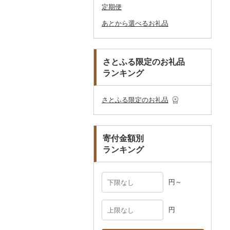
定期便
アロマ
靴・履物
その他装飾品・工芸品
花
地域サービス
ウェア・ユニフォーム
男性・メンズ
その他織物
信楽焼
ツケース
あとから選べるお礼品
プロテイン
アクセサリー
盆栽・その他
その他
その他スポーツ
子供・ベビー
靴・シューズ
唐津焼
数珠
胡蝶蘭
その他鞄・バッグ
その他美容
その他服飾小物
その他洋服
スリッパ・下駄・草履
ペンダント・ネックレ
備前焼
工芸品
造花・プリザーブドフ
ス
ラワー
その他靴・履物
財布
美濃焼
播州そろばん
さとふる限定のお礼品
ピアス・イヤリング
その他花
ランキング
ショール・ストール
村上木彫堆朱
美濃和紙
真珠・パール
ネクタイ・ベルト
その他陶器・漆器
民芸品
その他アクセサリー
さとふる限定のお礼品
マフラー・手袋
その他服飾小物
寄付金額別
ランキング
円～
円