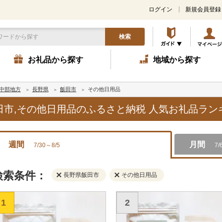
ログイン
新規会員登録
検索
お礼品から探す
地域から探す
中部地方
長野県
飯田市
その他日用品
飯田市,その他日用品のふるさと納税 人気お礼品ラ
週間
月間
7/30～8/5
7/
検索条件：
長野県飯田市
その他日用品
1
2