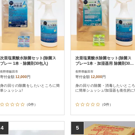
次亜塩素酸水除菌セット(除菌ス
次亜塩素酸水除菌セット(除菌ス
プレー 1本・除菌剤30包入)
プレー1本・加湿器用 除菌剤30包
入)
長野県飯田市
長野県飯田市
寄付金額
12,000
円
寄付金額
12,000
円
身の回りの除菌をしたいところに簡
身の回りの除菌・消毒したいところ
単シュッシュ!
に簡単シュッシュ!加湿器も衛生的に!
（0件）
（0件）
4
5