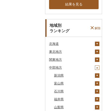
結果を見る
地域別
解除
ランキング
北海道
東北地方
安平町
関東地方
八雲町
青森県
中部地方
鹿部町
岩手県
茨城県
十和田市
江差町
宮城県
栃木県
新潟県
大鰐町
宮古市
土浦市
白老町
秋田県
群馬県
富山県
南部町
軽米町
柴田町
取手市
那須塩原市
十日町市
せたな町
山形県
埼玉県
石川県
五戸町
岩手町
色麻町
大潟村
つくば市
市貝町
榛東村
弥彦村
射水市
旭川市
福島県
千葉県
福井県
藤崎町
矢巾町
丸森町
横手市
村山市
稲敷市
塩谷町
下仁田町
春日部市
阿賀町
氷見市
羽咋市
森町
東京都
山梨県
六ヶ所村
釜石市
大衡村
能代市
尾花沢市
天栄村
潮来市
上三川町
玉村町
蕨市
勝浦市
出雲崎町
朝日町
七尾市
美浜町