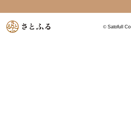
©
Satofull Co.