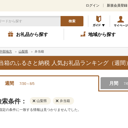
ログイン
新規会員登録
検索
お礼品から探す
地域から探す
中部地方
山梨県
弁当箱
,弁当箱のふるさと納税 人気お礼品ランキング（週間
週間
月間
7/30～8/5
7/
検索条件：
山梨県
弁当箱
指定の条件に一致する情報は見つかりませんでした。