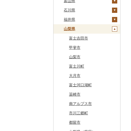
白老町
秋田県
群馬県
富山県
南部町
軽米町
柴田町
取手市
那須塩原市
十日町市
せたな町
山形県
埼玉県
石川県
五戸町
岩手町
色麻町
大潟村
つくば市
市貝町
榛東村
弥彦村
射水市
旭川市
福島県
千葉県
福井県
藤崎町
矢巾町
丸森町
横手市
村山市
稲敷市
塩谷町
下仁田町
春日部市
阿賀町
氷見市
羽咋市
森町
東京都
山梨県
六ヶ所村
釜石市
大衡村
能代市
尾花沢市
天栄村
潮来市
上三川町
玉村町
蕨市
勝浦市
出雲崎町
朝日町
七尾市
美浜町
稚内市
神奈川県
東北町
野田村
加美町
小坂町
上山市
広野町
五霞町
佐野市
安中市
戸田市
袖ケ浦市
八王子市
魚沼市
高岡市
白山市
小浜市
富士吉田市
標津町
三戸町
普代村
利府町
仙北市
河北町
鏡石町
北茨城市
真岡市
川場村
毛呂山町
我孫子市
日野市
南足柄市
佐渡市
魚津市
穴水町
越前町
甲斐市
清里町
東通村
一戸町
白石市
井川町
酒田市
須賀川市
境町
高根沢町
昭和村
久喜市
長柄町
昭島市
松田町
燕市
砺波市
輪島市
若狭町
山梨市
北斗市
黒石市
陸前高田市
登米市
潟上市
新庄市
小野町
かすみがうら市
大田原市
甘楽町
ふじみ野市
芝山町
武蔵村山市
大井町
南魚沼市
入善町
中能登町
鯖江市
富士川町
留萌市
おいらせ町
紫波町
山元町
三種町
長井市
棚倉町
牛久市
栃木市
明和町
川島町
八千代市
葛飾区
中井町
関川村
黒部市
石川県（県庁）
高浜町
大月市
白糠町
鶴田町
滝沢市
名取市
藤里町
小国町
古殿町
常陸太田市
日光市
沼田市
上里町
横芝光町
小金井市
愛川町
新発田市
立山町
野々市市
勝山市
富士河口湖町
釧路町
階上町
住田町
川崎町
湯沢市
南陽市
昭和村
つくばみらい市
小山市
桐生市
川口市
多古町
墨田区
山北町
加茂市
富山県（県庁）
能登町
福井県（県庁）
韮崎市
名寄市
深浦町
葛巻町
村田町
大館市
中山町
下郷町
下妻市
宇都宮市
吉岡町
飯能市
白子町
東久留米市
真鶴町
小千谷市
小矢部市
能美市
越前市
南アルプス市
美唄市
青森市
花巻市
栗原市
由利本荘市
庄内町
西郷村
茨城町
栃木県（県庁）
太田市
長瀞町
栄町
利島村
清川村
田上町
滑川市
津幡町
坂井市
市川三郷町
厚岸町
田子町
岩泉町
富谷市
にかほ市
大石田町
二本松市
神栖市
那珂川町
高山村
羽生市
香取市
瑞穂町
開成町
五泉市
富山市
宝達志水町
あわら市
都留市