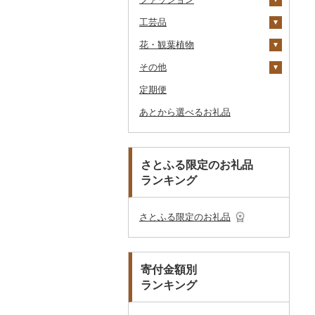
工芸品
サイクリング
シャンプー・リンス
鞄・バッグ
ゴルフクラブ
化粧水・乳液・美容液
花・観葉植物
アウトドア・キャンプ
石鹸・ボディーソープ
洋服
織物
ゴルフウェア
洗顔
トートバッグ・ショル
ダーバッグ
その他
その他スポーツ
入浴剤
和服
陶器・漆器
観葉植物・苗木
その他ゴルフ
その他スキンケア
女性・レディース
本場奄美大島紬
キャリーバッグ・スー
定期便
アロマ
靴・履物
その他装飾品・工芸品
花
地域サービス
ウェア・ユニフォーム
男性・メンズ
その他織物
信楽焼
ツケース
あとから選べるお礼品
プロテイン
アクセサリー
盆栽・その他
その他
その他スポーツ
子供・ベビー
靴・シューズ
唐津焼
数珠
胡蝶蘭
その他鞄・バッグ
その他美容
その他服飾小物
その他洋服
スリッパ・下駄・草履
ペンダント・ネックレ
備前焼
工芸品
造花・プリザーブドフ
ス
ラワー
その他靴・履物
財布
美濃焼
播州そろばん
さとふる限定のお礼品
ピアス・イヤリング
その他花
ランキング
ショール・ストール
村上木彫堆朱
美濃和紙
真珠・パール
ネクタイ・ベルト
その他陶器・漆器
民芸品
その他アクセサリー
さとふる限定のお礼品
マフラー・手袋
その他服飾小物
寄付金額別
ランキング