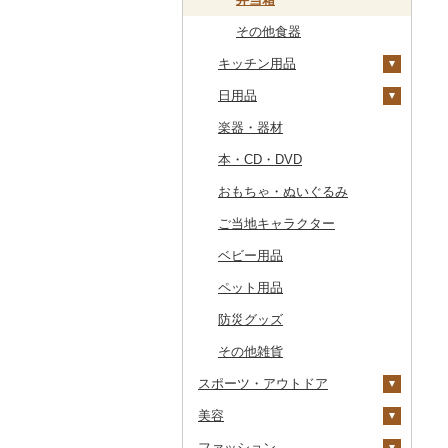
その他のゴルフプレー
その他体験・チケット
券
その他食器
キッチン用品
日用品
包丁
楽器・器材
フライパン
洗剤
本・CD・DVD
鍋
トイレットペーパー
おもちゃ・ぬいぐるみ
まな板
ティッシュ
ご当地キャラクター
土鍋
その他日用品
ベビー用品
その他キッチン用品
ペット用品
防災グッズ
その他雑貨
スポーツ・アウトドア
美容
ゴルフ
ファッション
釣り
スキンケア
ゴルフボール