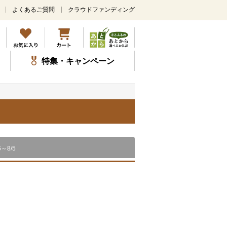
よくあるご質問
クラウドファンディング
メ
イ
ン
コ
ン
特集・キャンペーン
テ
ン
ツ
に
ス
）
キ
ッ
プ
6～8/5