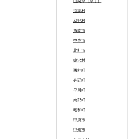
南富良野町
新郷村
田野畑村
岩沼市
羽後町
川西町
猪苗代町
常総市
茂木町
みどり市
小鹿野町
習志野市
大島町
藤沢市
三条市
南砺市
金沢市
福井市
山梨県（県庁）
上富良野町
横浜町
盛岡市
七ヶ宿町
秋田県（県庁）
鶴岡市
川俣町
東海村
那須烏山市
千代田町
坂戸市
銚子市
府中市
神奈川県（県庁）
見附市
内灘町
大野市
道志村
和寒町
野辺地町
遠野市
大崎市
秋田市
山形県（県庁）
郡山市
美浦村
矢板市
みなかみ町
鳩山町
君津市
国分寺市
鎌倉市
糸魚川市
かほく市
敦賀市
忍野村
紋別市
佐井村
奥州市
塩竈市
男鹿市
金山町
西会津町
大洗町
さくら市
片品村
埼玉県（県庁）
旭市
東村山市
大和市
胎内市
小松市
おおい町
笛吹市
乙部町
六戸町
雫石町
石巻市
美郷町
東根市
玉川村
河内町
足利市
富岡市
神川町
南房総市
中央区
伊勢原市
上越市
志賀町
永平寺町
中央市
根室市
五所川原市
岩手県（県庁）
多賀城市
東成瀬村
飯豊町
いわき市
ひたちなか市
那須町
館林市
東秩父村
八街市
あきる野市
小田原市
阿賀野市
加賀市
北杜市
三笠市
平川市
一関市
宮城県（県庁）
五城目町
鮭川村
南会津町
龍ケ崎市
鹿沼市
伊勢崎市
横瀬町
東金市
中野区
湯河原町
津南町
鳴沢村
東川町
蓬田村
久慈市
亘理町
北秋田市
大蔵村
田村市
守谷市
下野市
東吾妻町
三芳町
九十九里町
荒川区
秦野市
新潟県（県庁）
西桂町
厚真町
中泊町
西和賀町
蔵王町
八峰町
山辺町
磐梯町
常陸大宮市
益子町
前橋市
幸手市
いすみ市
北区
綾瀬市
柏崎市
身延町
奥尻町
外ヶ浜町
北上市
女川町
鹿角市
戸沢村
三春町
笠間市
芳賀町
藤岡市
日高市
東庄町
多摩市
横須賀市
村上市
早川町
網走市
つがる市
平泉町
気仙沼市
大仙市
舟形町
本宮市
行方市
野木町
邑楽町
蓮田市
館山市
稲城市
三浦市
妙高市
南部町
浦河町
弘前市
洋野町
美里町
八郎潟町
最上町
柳津町
結城市
板倉町
川越市
大網白里市
世田谷区
大磯町
聖籠町
昭和町
広尾町
鰺ヶ沢町
大船渡市
松島町
真室川町
鮫川村
城里町
嬬恋村
宮代町
一宮町
日の出町
箱根町
刈羽村
甲府市
中札内村
むつ市
山田町
大和町
寒河江市
福島市
水戸市
草津町
吉見町
佐倉市
板橋区
横浜市
湯沢町
甲州市