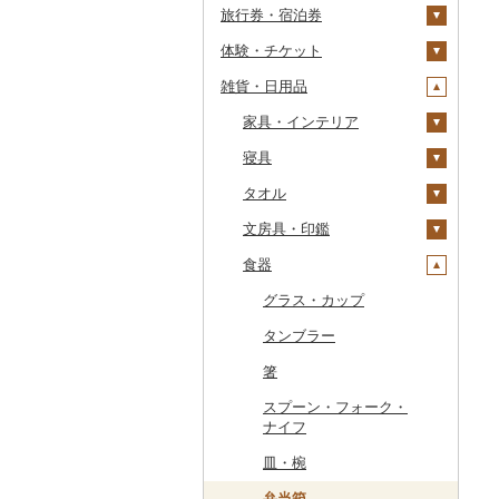
旅行券・宿泊券
干物
すいか
きのこ
ウイスキー
その他飲料・ジュース
ゼリー
パスタ
鍋
塩
季節・空調家電
常陸牛
その他鶏肉
しじみ
イワシ
タコ
海苔
あきたこまち
みかん
自然薯
その他日本酒
黒糖焼酎
白ワイン
ドリップ
静岡茶
みかんジュース（オレ
飲料
シュウマイ
カレー
ンジジュース）
体験・チケット
その他魚介・加工品
キウイ
その他野菜
リキュール・洋酒
チョコレート
ひやむぎ
ピザ
醤油
キッチン家電
旅行券
上州牛
サザエ
カツオ
わかめ
ししゃも
ひとめぼれ
レモン
レンコン
しいたけ
その他焼酎
赤ワイン
足柄茶
茶葉・ティーバッグ
野菜ジュース
コロッケ
シチュー
肉
その他果汁飲料
雑貨・日用品
柿（カキ）
甘酒
カステラ
そうめん
レトルト
味噌
照明器具
宿泊券
PayPay商品券
飛騨牛
はまぐり
金目鯛
ひじき
その他干物
しらす・ちりめん
ミルキークィーン
不知火・デコポン
にんにく・生姜
松茸
山菜
シャンパン・スパーク
知覧茶
炭酸飲料
その他惣菜
魚
JTBふるさと旅行クー
リングワイン
ポン（Eメール発行）
ドライフルーツ
ノンアルコール
アイス・ジェラート
その他麺
スープ
酢
パソコン・周辺機器
食事券
家具・インテリア
近江牛
その他貝
クエ
その他海苔・海藻
かまぼこ・練り製品
ななつぼし
せとか
その他根菜
その他きのこ
かぼちゃ
八女茶
豆乳
その他鍋
その他ワイン
JTBふるさと旅行券
その他果物
その他酒
その他洋菓子
豆腐・納豆
だし
TV・オーディオ・カメラ
温泉・サウナ・スパ利用
寝具
神戸牛・神戸ビーフ
くじら
その他魚介・加工品
その他米
文旦
干し柿
茄子
その他茶
その他飲料・ジュース
タンス
（紙券）
券
煎餅・おかき
漬物
食用油
美容・健康家電
タオル
但馬牛
サバ
まどんな
干し芋
びわ
レタス
豆腐
机・テーブル
布団
その他旅行券
水族館
羊羹
缶詰・瓶詰
はちみつ
カー用品
文房具・印鑑
土佐あかうし
さんま
ポンカン
その他ドライフルーツ
ブルーベリー
その他野菜
納豆
梅干
えごま油
椅子・チェア・ソファ
枕
泉州タオル
動物園
饅頭
乾物
ドレッシング
時計
食器
佐賀牛
鯛
その他柑橘
パイナップル
キムチ
肉
オリーブオイル
その他家具・インテリ
毛布
その他タオル
ボールペン
釣り
ア
大福
燻製（スモーク）
その他調味料
その他家電
長崎和牛
のどぐろ
栗
その他漬物
魚
ごま油
タオルケット
ノート・ファイル
グラス・カップ
ダイビング
その他和菓子
おせち
あか牛
ふぐ
その他果物
果物
その他食用油
みりん
その他寝具
印鑑
タンブラー
スキーチケット・リフト
その他加工品
宮崎牛
ブリ
ジャム
ケチャップ
その他文房具
箸
券
その他牛肉（精肉）
ほっけ
その他缶詰・瓶詰
こしょう
スプーン・フォーク・
ゴルフプレー券
ナイフ
その他鮮魚
その他調味料
花火大会チケット
GDOふるさとゴルフ
皿・椀
プレークーポン
カタログギフト
弁当箱