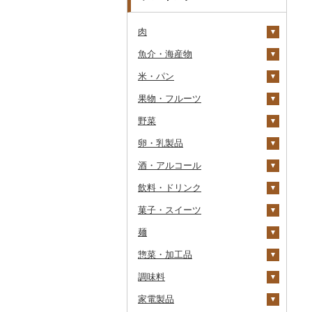
肉
魚介・海産物
牛肉（精肉）
米・パン
牛肉（加工品）
カニ
ステーキ
果物・フルーツ
豚肉（精肉）
エビ
米
すき焼き
ハンバーグ
ズワイガニ
野菜
豚肉（加工品）
いくら
雑穀
ぶどう・マスカット
しゃぶしゃぶ
もつ鍋
ステーキ
タラバガニ
甘エビ
精米
卵・乳製品
鶏肉
うに
餅
いちご
いも
焼肉
ローストビーフ
すき焼き
ハンバーグ
毛ガニ
ボタンエビ
無洗米
巨峰
酒・アルコール
鹿肉
明太子・たらこ
その他穀物加工品
りんご
トマト
卵
牛タン
ビーフジャーキー
しゃぶしゃぶ
もつ鍋
鶏肉（精肉）
かにしゃぶ
伊勢海老
玄米
ナガノパープル
じゃがいも
飲料・ドリンク
馬肉
その他魚卵
パン
もも
玉ねぎ
チーズ
ビール・発泡酒
和牛
その他牛肉（加工品）
焼肉
ハム
ハム・ソーセージ
その他カニ
その他エビ
明太子
金芽米
ピオーネ
さつまいも
フルーツトマト
菓子・スイーツ
羊肉・ラム肉（ジンギス
貝
メロン
ねぎ
ヨーグルト
日本酒
水・ミネラルウォーター
黒毛和牛
アグー豚
ソーセージ・ウインナ
唐揚げ
たらこ
数の子
ゆめぴりか
デラウェア
その他いも
ミニトマト
ビール
カン）
ー
麺
うなぎ
さくらんぼ
とうもろこし
牛乳
焼酎
コーヒー・コーヒー豆
ケーキ
白老牛
その他豚肉（精肉）
中津からあげ
からすみ
帆立（ホタテ）
つや姫
シャインマスカット
その他トマト
発泡酒
純米大吟醸
鴨肉
ベーコン・サラミ
惣菜・加工品
鮮魚
梨
根菜
バター
梅酒
茶
クッキー
ラーメン
仙台牛
水炊き
キャビア
鮑（アワビ）
コシヒカリ
その他ぶどう・マスカ
地ビール・クラフトビ
純米吟醸
芋焼酎
飲料
猪肉
その他豚肉（加工品）
ット
ール
調味料
イカ・タコ
マンゴー
アスパラガス
その他乳製品
泡盛
果汁飲料
焼き菓子
うどん
惣菜
米沢牛
地鶏
その他魚卵
牡蠣（カキ）
鮭・サーモン
はえぬき
和梨
人参
大吟醸
麦焼酎
コーヒー豆
飲料
その他肉・加工品
家電製品
海苔・海藻
みかん・柑橘
豆
ワイン
紅茶
プリン
そば
カレー・シチュー
砂糖
山形牛
赤鶏さつま
あさり
マグロ
イカ
さがびより
洋梨・ラフランス
大根
吟醸
米焼酎
粉
茶葉・ティーバッグ
りんごジュース
餃子