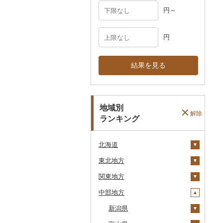
円～
円
結果を見る
地域別
解除
ランキング
北海道
東北地方
安平町
関東地方
八雲町
青森県
中部地方
鹿部町
岩手県
茨城県
十和田市
江差町
宮城県
栃木県
新潟県
大鰐町
宮古市
土浦市