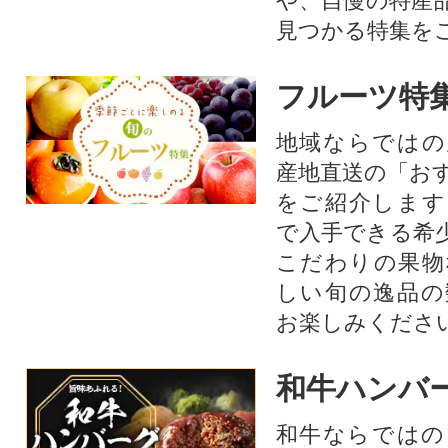
や、自慢の特産
見つかる特集を
フルーツ特
地域ならではの
産地直送の「お
をご紹介します
で入手できる希
こだわりの果物
しい旬の逸品の
お楽しみくださ
和牛ハンバ
和牛ならではの