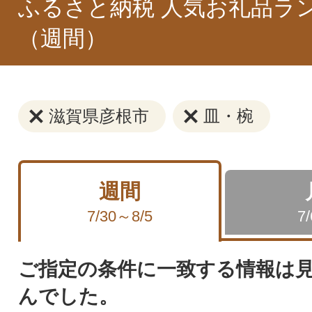
ふるさと納税 人気お礼品ラ
（週間）
滋賀県彦根市
皿・椀
週間
7/30～8/5
7
ご指定の条件に一致する情報は
んでした。