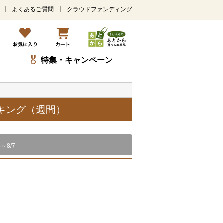
よくあるご質問
クラウドファンディング
メ
イ
ン
コ
ン
特集・キャンペーン
テ
ン
ツ
に
ス
ンキング（週間）
キ
ッ
プ
8～8/7