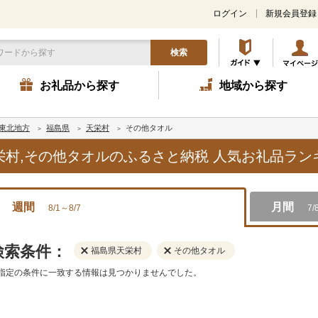
ログイン
新規会員登録
検索
お礼品から探す
地域から探す
東北地方
福島県
天栄村
その他タオル
天栄村,その他タオルのふるさと納税 人気お礼品ラ
週間
月間
8/1～8/7
7/
検索条件：
福島県天栄村
その他タオル
指定の条件に一致する情報は見つかりませんでした。