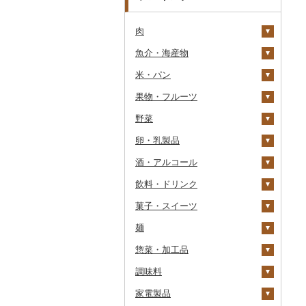
肉
魚介・海産物
牛肉（精肉）
米・パン
牛肉（加工品）
カニ
ステーキ
果物・フルーツ
豚肉（精肉）
エビ
米
すき焼き
ハンバーグ
ズワイガニ
野菜
豚肉（加工品）
いくら
雑穀
ぶどう・マスカット
しゃぶしゃぶ
もつ鍋
ステーキ
タラバガニ
甘エビ
精米
卵・乳製品
鶏肉
うに
餅
いちご
いも
焼肉
ローストビーフ
すき焼き
ハンバーグ
毛ガニ
ボタンエビ
無洗米
巨峰
酒・アルコール
鹿肉
明太子・たらこ
その他穀物加工品
りんご
トマト
卵
牛タン
ビーフジャーキー
しゃぶしゃぶ
もつ鍋
鶏肉（精肉）
かにしゃぶ
伊勢海老
玄米
ナガノパープル
じゃがいも
飲料・ドリンク
馬肉
その他魚卵
パン
もも
玉ねぎ
チーズ
ビール・発泡酒
和牛
その他牛肉（加工品）
焼肉
ハム
ハム・ソーセージ
その他カニ
その他エビ
明太子
金芽米
ピオーネ
さつまいも
フルーツトマト
菓子・スイーツ
羊肉・ラム肉（ジンギス
貝
メロン
ねぎ
ヨーグルト
日本酒
水・ミネラルウォーター
黒毛和牛
アグー豚
ソーセージ・ウインナ
唐揚げ
たらこ
数の子
ゆめぴりか
デラウェア
その他いも
ミニトマト
ビール
カン）
ー
麺
うなぎ
さくらんぼ
とうもろこし
牛乳
焼酎
コーヒー・コーヒー豆
ケーキ
白老牛
その他豚肉（精肉）
中津からあげ
からすみ
帆立（ホタテ）
つや姫
シャインマスカット
その他トマト
発泡酒
純米大吟醸
鴨肉
ベーコン・サラミ
惣菜・加工品
鮮魚
梨
根菜
バター
梅酒
茶
クッキー
ラーメン
仙台牛
水炊き
キャビア
鮑（アワビ）
コシヒカリ
その他ぶどう・マスカ
地ビール・クラフトビ
純米吟醸
芋焼酎
飲料
猪肉
その他豚肉（加工品）
ット
ール
調味料
イカ・タコ
マンゴー
アスパラガス
その他乳製品
泡盛
果汁飲料
焼き菓子
うどん
惣菜
米沢牛
地鶏
その他魚卵
牡蠣（カキ）
鮭・サーモン
はえぬき
和梨
人参
大吟醸
麦焼酎
コーヒー豆
飲料
その他肉・加工品
家電製品
海苔・海藻
みかん・柑橘
豆
ワイン
紅茶
プリン
そば
カレー・シチュー
砂糖
山形牛
赤鶏さつま
あさり
マグロ
イカ
さがびより
洋梨・ラフランス
大根
吟醸
米焼酎
粉
茶葉・ティーバッグ
りんごジュース
餃子