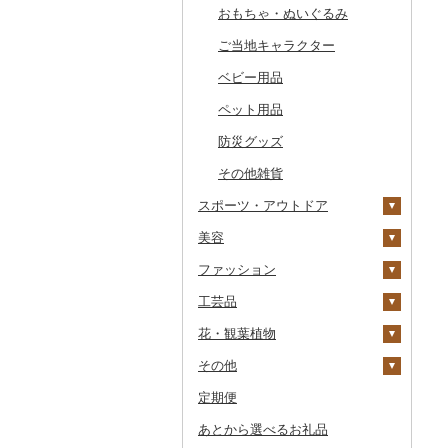
その他のゴルフプレー
おもちゃ・ぬいぐるみ
まな板
ティッシュ
その他体験・チケット
券
皿・椀
ご当地キャラクター
土鍋
その他日用品
弁当箱
ベビー用品
その他キッチン用品
その他食器
ペット用品
防災グッズ
その他雑貨
スポーツ・アウトドア
美容
ゴルフ
ファッション
釣り
スキンケア
ゴルフボール
工芸品
サイクリング
シャンプー・リンス
鞄・バッグ
ゴルフクラブ
化粧水・乳液・美容液
花・観葉植物
アウトドア・キャンプ
石鹸・ボディーソープ
洋服
織物
ゴルフウェア
洗顔
トートバッグ・ショル
ダーバッグ
その他
その他スポーツ
入浴剤
和服
陶器・漆器
観葉植物・苗木
その他ゴルフ
その他スキンケア
女性・レディース
本場奄美大島紬
キャリーバッグ・スー
定期便
アロマ
靴・履物
その他装飾品・工芸品
花
地域サービス
ウェア・ユニフォーム
男性・メンズ
その他織物
信楽焼
ツケース
あとから選べるお礼品
プロテイン
アクセサリー
盆栽・その他
その他
その他スポーツ
子供・ベビー
靴・シューズ
唐津焼
数珠
胡蝶蘭
その他鞄・バッグ