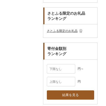
その他美容
その他服飾小物
その他洋服
スリッパ・下駄・草履
ペンダント・ネックレ
備前焼
工芸品
造花・プリザーブドフ
ス
ラワー
その他靴・履物
財布
美濃焼
播州そろばん
さとふる限定のお礼品
ピアス・イヤリング
その他花
ランキング
ショール・ストール
村上木彫堆朱
美濃和紙
真珠・パール
ネクタイ・ベルト
その他陶器・漆器
民芸品
その他アクセサリー
さとふる限定のお礼品
マフラー・手袋
その他服飾小物
寄付金額別
ランキング
円～
円
結果を見る