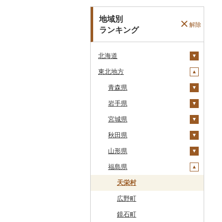
地域別
解除
ランキング
北海道
東北地方
安平町
八雲町
青森県
鹿部町
岩手県
十和田市
江差町
宮城県
大鰐町
宮古市
白老町
秋田県
南部町
軽米町
柴田町
せたな町
山形県
五戸町
岩手町
色麻町
大潟村
旭川市
福島県
藤崎町
矢巾町
丸森町
横手市
村山市
森町
六ヶ所村
釜石市
大衡村
能代市
尾花沢市
天栄村
稚内市
東北町
野田村
加美町
小坂町
上山市
広野町
標津町
三戸町
普代村
利府町
仙北市
河北町
鏡石町