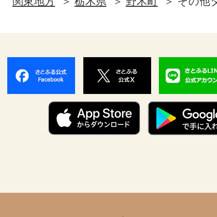
関東地方
栃木県
野木町
その他